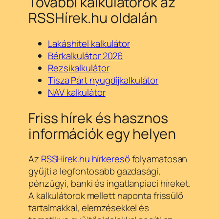
További kalkulátorok az
RSSHírek.hu oldalán
Lakáshitel kalkulátor
Bérkalkulátor 2026
Rezsikalkulátor
Tisza Párt nyugdíjkalkulátor
NAV kalkulátor
Friss hírek és hasznos
információk egy helyen
Az
RSSHírek.hu hírkereső
folyamatosan
gyűjti a legfontosabb gazdasági,
pénzügyi, banki és ingatlanpiaci híreket.
A kalkulátorok mellett naponta frissülő
tartalmakkal, elemzésekkel és