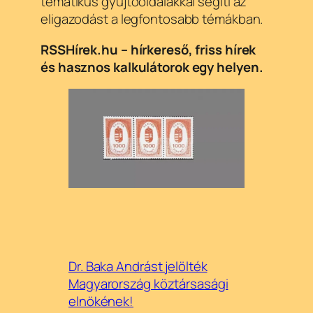
tematikus gyűjtőoldalakkal segíti az
eligazodást a legfontosabb témákban.
RSSHírek.hu – hírkereső, friss hírek
és hasznos kalkulátorok egy helyen.
Dr. Baka Andrást jelölték
Magyarország köztársasági
elnökének!