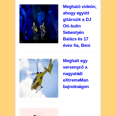
Megható videón,
ahogy együtt
gitározik a DJ
Oti-bulin
Sebestyén
Balázs és 17
éves fia, Beni
Meghalt egy
versenyző a
nagyatádi
eXtremeMan
bajnokságon