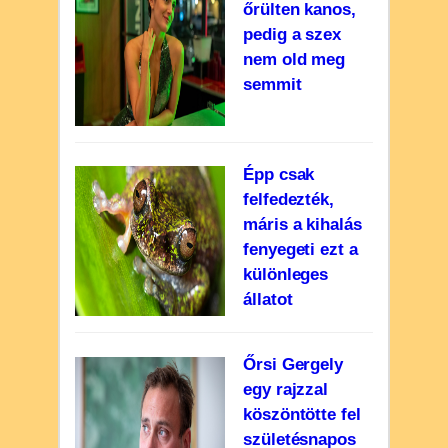
őrülten kanos,
pedig a szex
nem old meg
semmit
Épp csak
felfedezték,
máris a kihalás
fenyegeti ezt a
különleges
állatot
Őrsi Gergely
egy rajzzal
köszöntötte fel
születésnapos