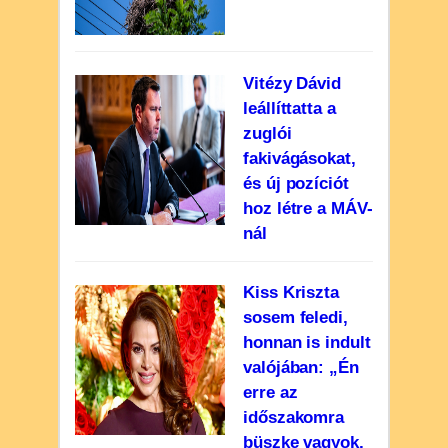
Vitézy Dávid
leállíttatta a
zuglói
fakivágásokat,
és új pozíciót
hoz létre a MÁV-
nál
Kiss Kriszta
sosem feledi,
honnan is indult
valójában: „Én
erre az
időszakomra
büszke vagyok,