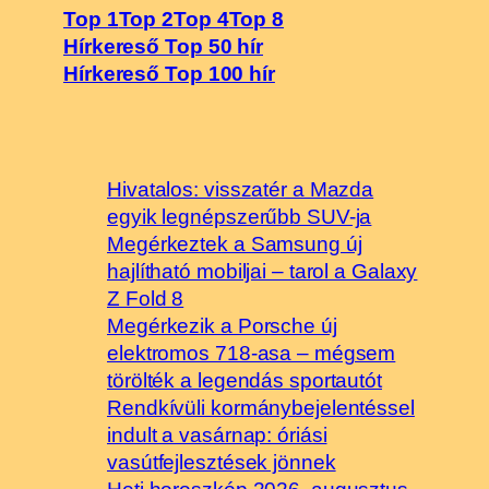
Top 1
Top 2
Top 4
Top 8
Hírkereső Top 50 hír
Hírkereső Top 100 hír
Hivatalos: visszatér a Mazda
egyik legnépszerűbb SUV-ja
Megérkeztek a Samsung új
hajlítható mobiljai – tarol a Galaxy
Z Fold 8
Megérkezik a Porsche új
elektromos 718-asa – mégsem
törölték a legendás sportautót
Rendkívüli kormánybejelentéssel
indult a vasárnap: óriási
vasútfejlesztések jönnek