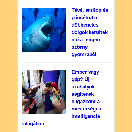
Tévé, antilop és
páncélruha:
döbbenetes
dolgok kerültek
elő a tengeri
szörny
gyomrából
Ember vagy
gép? Új
szabályok
segítenek
eligazodni a
mesterséges
intelligencia
világában