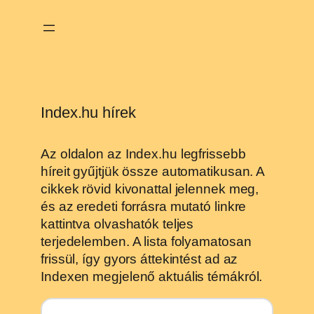
Ugrás
a
tartalomhoz
Index.hu hírek
Az oldalon az Index.hu legfrissebb
híreit gyűjtjük össze automatikusan. A
cikkek rövid kivonattal jelennek meg,
és az eredeti forrásra mutató linkre
kattintva olvashatók teljes
terjedelemben. A lista folyamatosan
frissül, így gyors áttekintést ad az
Indexen megjelenő aktuális témákról.