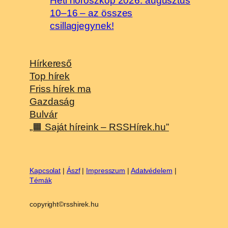
Heti horoszkóp 2026. augusztus
10–16 – az összes
csillagjegynek!
Hírkereső
Top hírek
Friss hírek ma
Gazdaság
Bulvár
„🟧 Saját híreink – RSSHírek.hu”
Kapcsolat
|
Ászf
|
Impresszum
|
Adatvédelem
|
Témák
copyright©rsshirek.hu