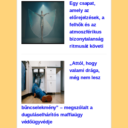
Egy csapat,
amely az
előrejelzések, a
felhők és az
atmoszférikus
bizonytalanság
ritmusát követi
„Attól, hogy
valami drága,
még nem lesz
bűncselekmény” – megszólalt a
duguláselhárítós maffiaügy
védőügyvédje