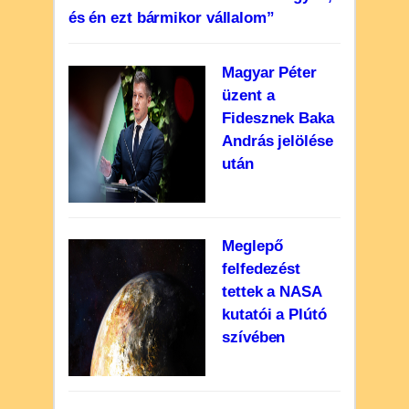
és én ezt bármikor vállalom”
Magyar Péter
üzent a
Fidesznek Baka
András jelölése
után
Meglepő
felfedezést
tettek a NASA
kutatói a Plútó
szívében