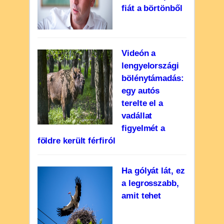
fiát a börtönből
Videón a
lengyelországi
bölénytámadás:
egy autós
terelte el a
vadállat
figyelmét a
földre került férfiról
Ha gólyát lát, ez
a legrosszabb,
amit tehet