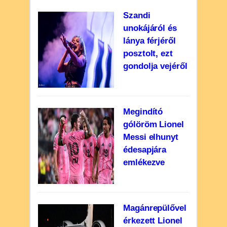
Szandi
unokájáról és
lánya férjéről
posztolt, ezt
gondolja vejéről
Megindító
gólöröm Lionel
Messi elhunyt
édesapjára
emlékezve
Magánrepülővel
érkezett Lionel