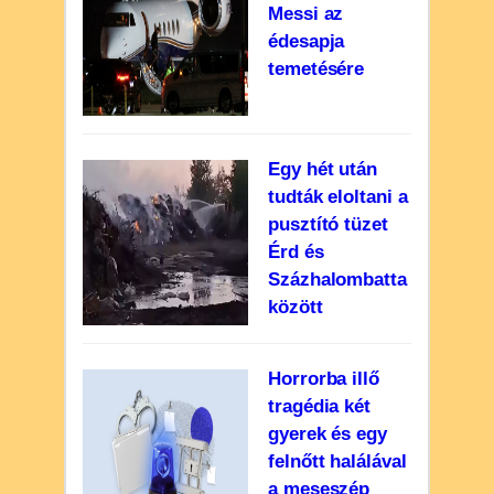
Messi az
édesapja
temetésére
Egy hét után
tudták eloltani a
pusztító tüzet
Érd és
Százhalombatta
között
Horrorba illő
tragédia két
gyerek és egy
felnőtt halálával
a meseszép