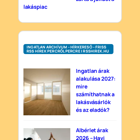
lakáspiac
INGATLAN ARCHÍVUM – HÍRKERESŐ – FRISS
RSS HÍREK PERCRŐL PERCRE | RSSHIREK.HU
Ingatlan árak
alakulása 2027:
mire
számíthatnak a
lakásvásárlók
és az eladók?
Albérlet árak
2026 – Havi