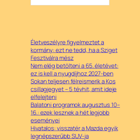
Életveszélyre figyelmeztet a
kormány: ezt ne tedd, ha a Sziget
Fesztiválra mész
Nem elég betölteni a 65. életévet:
ez is kell a nyugdíjhoz 2027-ben
Sokan teljesen félreismerik a Kos
csillagjegyet – 5 tévhit, amit ideje
elfelejteni
Balatoni programok augusztus 10–
16.: ezek lesznek a hét legjobb
eseményei
Hivatalos: visszatér a Mazda egyik
legnépszerűbb SUV-ja