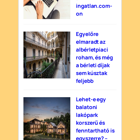
ingatlan.com-
on
Egyelőre
elmaradt az
albérletpiaci
roham, és még
a bérleti díjak
sem kúsztak
feljebb
Lehet-e egy
balatoni
lakópark
korszerű és
fenntartható is
egyszerre? –