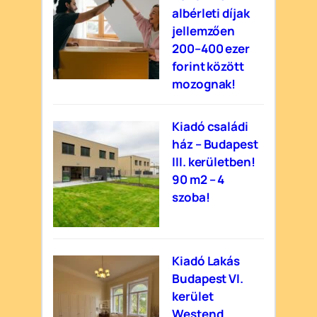
albérleti díjak
jellemzően
200–400 ezer
forint között
mozognak!
Kiadó családi
ház – Budapest
III. kerületben!
90 m2 – 4
szoba!
Kiadó Lakás
Budapest VI.
kerület
Westend