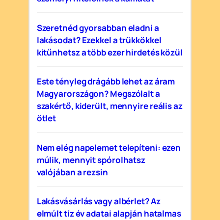
Szeretnéd gyorsabban eladni a
lakásodat? Ezekkel a trükkökkel
kitűnhetsz a több ezer hirdetés közül
Este tényleg drágább lehet az áram
Magyarországon? Megszólalt a
szakértő, kiderült, mennyire reális az
ötlet
Nem elég napelemet telepíteni: ezen
múlik, mennyit spórolhatsz
valójában a rezsin
Lakásvásárlás vagy albérlet? Az
elmúlt tíz év adatai alapján hatalmas