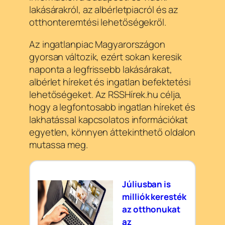
lakásárakról, az albérletpiacról és az
otthonteremtési lehetőségekről.
Az ingatlanpiac Magyarországon
gyorsan változik, ezért sokan keresik
naponta a legfrissebb lakásárakat,
albérlet híreket és ingatlan befektetési
lehetőségeket. Az RSSHírek.hu célja,
hogy a legfontosabb ingatlan híreket és
lakhatással kapcsolatos információkat
egyetlen, könnyen áttekinthető oldalon
mutassa meg.
Júliusban is
milliók keresték
az otthonukat
az