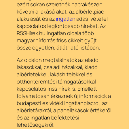
ezért sokan szeretnék naprakészen
követni a lakásárakat, az albérletpiac
alakulását és az
ingatlan
adás-vétellel
kapcsolatos legfontosabb híreket. Az
RSSHírek.hu ingatlan oldala több
magyar hírforrás friss cikkeit gyűjti
össze egyetlen, átlátható listában.
Az oldalon megtalálhatók az eladó
lakásokkal, családi házakkal, kiadó
albérletekkel, lakáshitelekkel és
otthonteremtési támogatásokkal
kapcsolatos friss hírek is. Emellett
folyamatosan érkeznek új információk a
budapesti és vidéki ingatlanpiacról, az
albérletárakról, a panellakások értékéről
és az ingatlan befektetési
lehetőségekről.