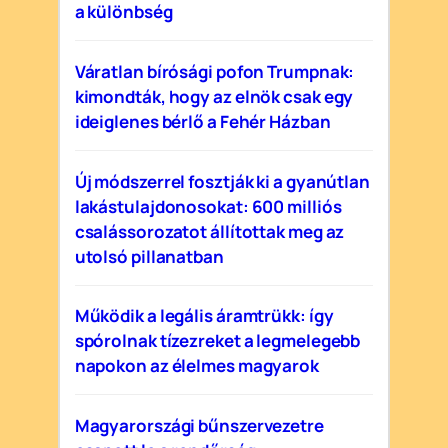
a különbség
Váratlan bírósági pofon Trumpnak:
kimondták, hogy az elnök csak egy
ideiglenes bérlő a Fehér Házban
Új módszerrel fosztják ki a gyanútlan
lakástulajdonosokat: 600 milliós
csalássorozatot állítottak meg az
utolsó pillanatban
Működik a legális áramtrükk: így
spórolnak tízezreket a legmelegebb
napokon az élelmes magyarok
Magyarországi bűnszervezetre