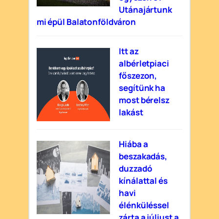
Utánajártunk
mi épül Balatonföldváron
Itt az
albérletpiaci
főszezon,
segítünk ha
most bérelsz
lakást
Hiába a
beszakadás,
duzzadó
kínálattal és
havi
élénküléssel
zárta a júliust a