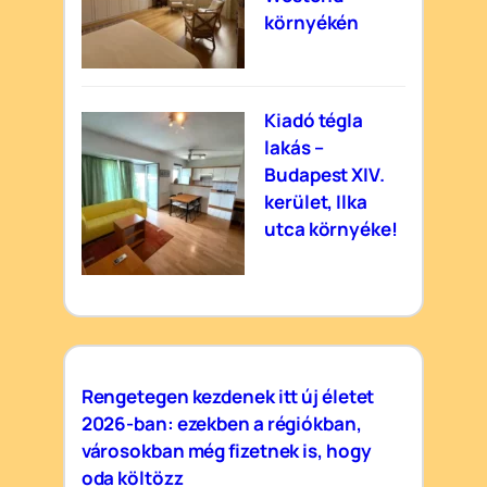
környékén
Kiadó tégla
lakás –
Budapest XIV.
kerület, Ilka
utca környéke!
Rengetegen kezdenek itt új életet
2026-ban: ezekben a régiókban,
városokban még fizetnek is, hogy
oda költözz