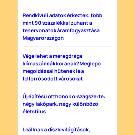
Rendkívüli adatok érkeztek: több
mint 90 százalékkal zuhant a
tehervonatok áramfogyasztása
Magyarországon
Vége lehet a méregdrága
klímaszámlák korának? Meglepő
megoldással hűtenék le a
felforrósodott városokat
Új építésű otthonok országszerte:
négy lakópark, négy különböző
életstílus
Leállnak a díszkivilágítások,