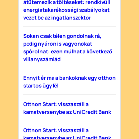
átütemezik a töltéseket: rendkívüli
energiatakarékossági szabályokat
vezet be az ingatlanszektor
Sokan csak télen gondolnak rá,
pedig nyáron is vagyonokat
spórolhat: ezen múlhat a következő
villanyszámlád
Ennyit ér ma a bankoknak egy otthon
startos ügyfél
Otthon Start: visszaszáll a
kamatversenybe az UniCredit Bank
Otthon Start: visszaszáll a
kamatversenybe az UniCredit Bank