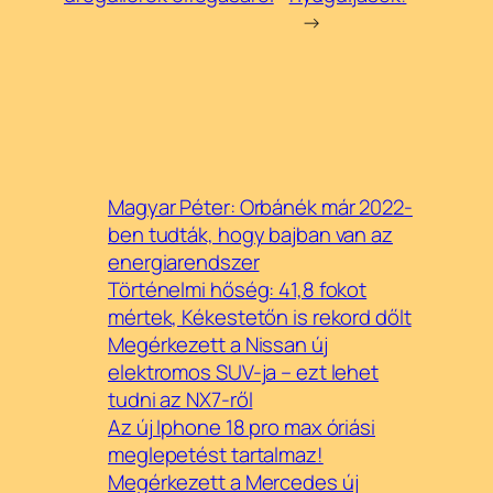
→
Magyar Péter: Orbánék már 2022-
ben tudták, hogy bajban van az
energiarendszer
Történelmi hőség: 41,8 fokot
mértek, Kékestetőn is rekord dőlt
Megérkezett a Nissan új
elektromos SUV-ja – ezt lehet
tudni az NX7-ről
Az új Iphone 18 pro max óriási
meglepetést tartalmaz!
Megérkezett a Mercedes új