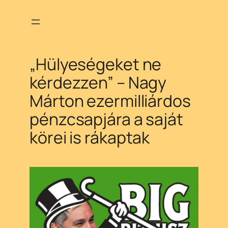
Ugrás
a
tartalomhoz
„Hülyeségeket ne
kérdezzen” – Nagy
Márton ezermilliárdos
pénzcsapjára a saját
körei is rákaptak