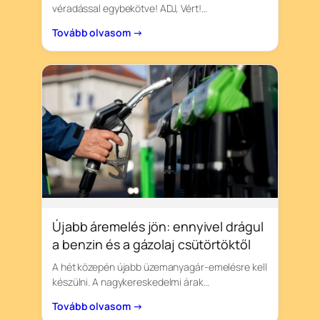
véradással egybekötve! ADJ, Vért!…
Tovább olvasom →
Újabb áremelés jön: ennyivel drágul
a benzin és a gázolaj csütörtöktől
A hét közepén újabb üzemanyagár-emelésre kell
készülni. A nagykereskedelmi árak…
Tovább olvasom →