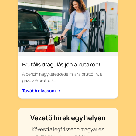
Brutális drágulás jön a kutakon!
A benzin nagykereskedelmi ára bruttó 14, a
gázolajé bruttó 7…
Tovább olvasom →
Vezető hírek egy helyen
Kövesd a legfrissebb magyar és