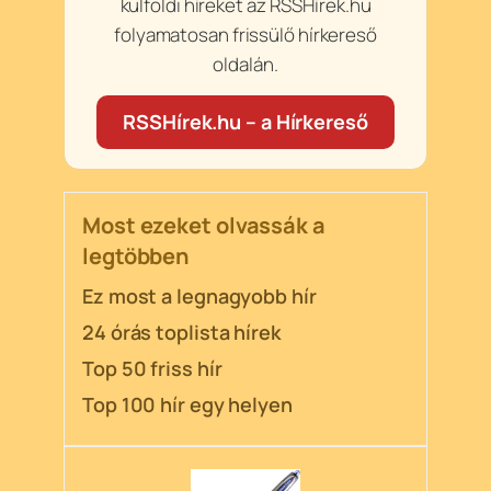
külföldi híreket az RSSHírek.hu
folyamatosan frissülő hírkereső
oldalán.
RSSHírek.hu – a Hírkereső
Most ezeket olvassák a
legtöbben
Ez most a legnagyobb hír
24 órás toplista hírek
Top 50 friss hír
Top 100 hír egy helyen