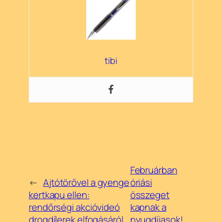
tibi
Februárban
←
Ajtótörővel a gyenge
óriási
kertkapu ellen:
összeget
rendőrségi akcióvideó
kapnak a
drogdílerek elfogásáról
nyugdíjasok!