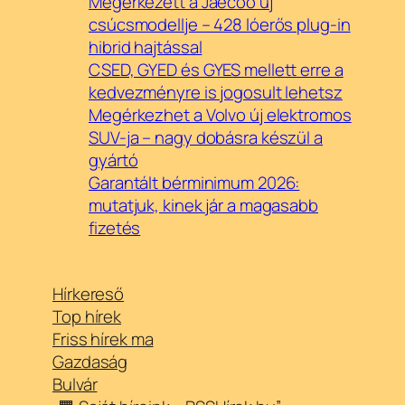
Megérkezett a Jaecoo új
csúcsmodellje – 428 lóerős plug-in
hibrid hajtással
CSED, GYED és GYES mellett erre a
kedvezményre is jogosult lehetsz
Megérkezhet a Volvo új elektromos
SUV-ja – nagy dobásra készül a
gyártó
Garantált bérminimum 2026:
mutatjuk, kinek jár a magasabb
fizetés
Hírkereső
Top hírek
Friss hírek ma
Gazdaság
Bulvár