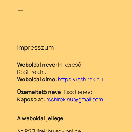
Ugrás
a
tartalomhoz
Impresszum
Weboldal neve:
Hírkereső –
RSSHírek.hu
Weboldal címe:
https://rsshirek.hu
Üzemeltető neve:
Kiss Ferenc
Kapcsolat:
rsshirek.hu@gmail.com
A weboldal jellege
Az RSSHírek.hu egy online