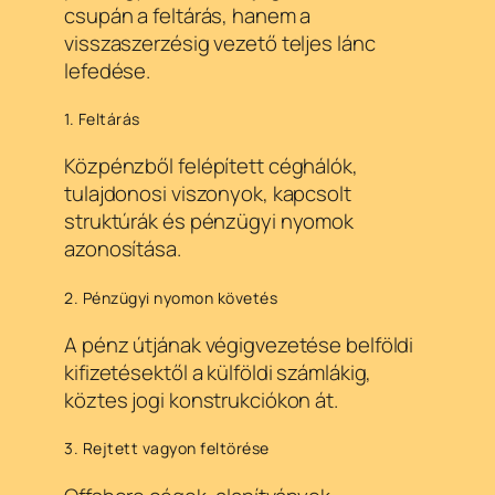
csupán a feltárás, hanem a
visszaszerzésig vezető teljes lánc
lefedése.
1. Feltárás
Közpénzből felépített céghálók,
tulajdonosi viszonyok, kapcsolt
struktúrák és pénzügyi nyomok
azonosítása.
2. Pénzügyi nyomon követés
A pénz útjának végigvezetése belföldi
kifizetésektől a külföldi számlákig,
köztes jogi konstrukciókon át.
3. Rejtett vagyon feltörése