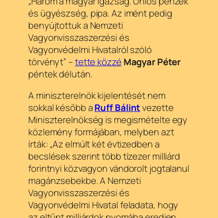
„Három a magyar igazság. Uniós pénzek
és ügyészség, pipa. Az imént pedig
benyújtottuk a Nemzeti
Vagyonvisszaszerzési és
Vagyonvédelmi Hivatalról szóló
törvényt” –
tette közzé
Magyar Péter
péntek délután.
A miniszterelnök kijelentését nem
sokkal később a
Ruff
Bálint
vezette
Miniszterelnökség is megismételte egy
közlemény formájában, melyben azt
írták: „Az elmúlt két évtizedben a
becslések szerint több tízezer milliárd
forintnyi közvagyon vándorolt jogtalanul
magánzsebekbe. A Nemzeti
Vagyonvisszaszerzési és
Vagyonvédelmi Hivatal feladata, hogy
az eltűnt milliárdok nyomába eredjen,