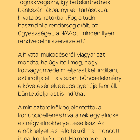
fognak végezni, így betekinthetnek
bankszámlákba, nyilvántartásokba,
hivatalos iratokba. „Fogja tudni
használni a rendőrség erőit, az
ügyészséget, a NAV-ot, minden ilyen
rendvédelmi szervezetet.”
A hivatal működéséről Magyar azt
mondta, ha úgy ítéli meg, hogy
közvagyonvédelmi eljárást kell indítani,
azt indítja el. Ha viszont bűncselekmény
elkövetésének alapos gyanúja fennáll,
büntetőeljárást is indíthat.
A miniszterelnök bejelentette: a
korrupcióellenes hivatalnak egy elnöke
és négy elnökhelyettese lesz. Az
elnökhelyettes-jelöltekről már mondott
is pár konkrétumot. Ha megnyeri a