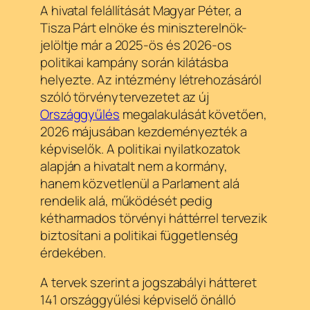
A hivatal felállítását Magyar Péter, a
Tisza Párt elnöke és miniszterelnök-
jelöltje már a 2025-ös és 2026-os
politikai kampány során kilátásba
helyezte. Az intézmény létrehozásáról
szóló törvénytervezetet az új
Országgyűlés
megalakulását követően,
2026 májusában kezdeményezték a
képviselők. A politikai nyilatkozatok
alapján a hivatalt nem a kormány,
hanem közvetlenül a Parlament alá
rendelik alá, működését pedig
kétharmados törvényi háttérrel tervezik
biztosítani a politikai függetlenség
érdekében.
A tervek szerint a jogszabályi hátteret
141 országgyűlési képviselő önálló