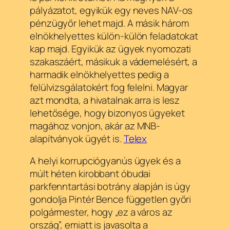
pályázatot, egyikük egy neves NAV-os
pénzügyőr lehet majd. A másik három
elnökhelyettes külön-külön feladatokat
kap majd. Egyikük az ügyek nyomozati
szakaszáért, másikuk a vádemelésért, a
harmadik elnökhelyettes pedig a
felülvizsgálatokért fog felelni. Magyar
azt mondta, a hivatalnak arra is lesz
lehetősége, hogy bizonyos ügyeket
magához vonjon, akár az MNB-
alapítványok ügyét is.
Telex
A helyi korrupciógyanús ügyek és a
múlt héten kirobbant óbudai
parkfenntartási botrány alapján is úgy
gondolja Pintér Bence független győri
polgármester, hogy „ez a város az
ország”, emiatt is javasolta a