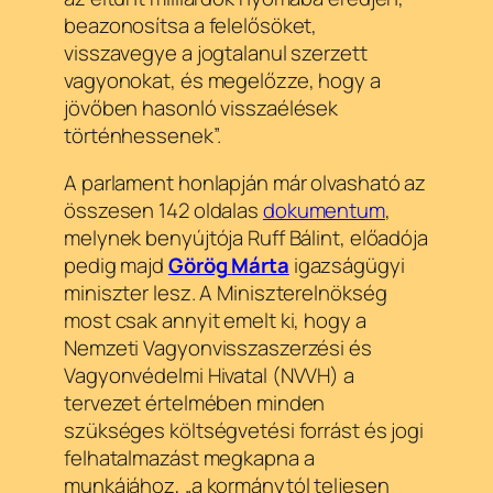
beazonosítsa a felelősöket,
visszavegye a jogtalanul szerzett
vagyonokat, és megelőzze, hogy a
jövőben hasonló visszaélések
történhessenek”.
A parlament honlapján már olvasható az
összesen 142 oldalas
dokumentum
,
melynek benyújtója Ruff Bálint, előadója
pedig majd
Görög
Márta
igazságügyi
miniszter lesz. A Miniszterelnökség
most csak annyit emelt ki, hogy a
Nemzeti Vagyonvisszaszerzési és
Vagyonvédelmi Hivatal (NVVH) a
tervezet értelmében minden
szükséges költségvetési forrást és jogi
felhatalmazást megkapna a
munkájához, „a kormánytól teljesen