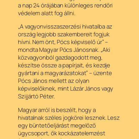
a nap 24 órájában különleges rendőri
védelem alatt fog állni.
„A vagyonvisszaszerzési hivatalba az
ország legjobb szakembereit fogjuk
hívni. Nem önt, Pócs képviselő úr” –
mondta Magyar Pócs Jánosnak. „Aki
közvagyonból gazdagodott meg,
készítse össze a papírjait, és kezdje
gyártani a magyarázatokat” – üzente
Pócs János mellett az olyan
képviselőknek, mint Lázár János vagy
Szijjártó Péter.
Magyar arról is beszélt, hogy a
hivatalnak széles jogkörei lesznek. Lesz
egy büntetőeljárást megelőző
ügycsoport, ők kockázatelemzést