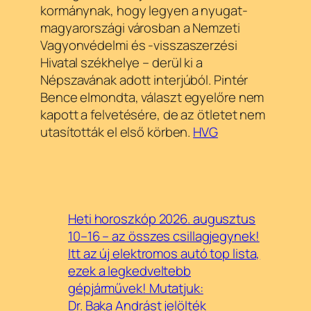
kormánynak, hogy legyen a nyugat-
magyarországi városban a Nemzeti
Vagyonvédelmi és -visszaszerzési
Hivatal székhelye – derül ki a
Népszavának adott interjúból. Pintér
Bence elmondta, választ egyelőre nem
kapott a felvetésére, de az ötletet nem
utasították el első körben.
HVG
Heti horoszkóp 2026. augusztus
10–16 – az összes csillagjegynek!
Itt az új elektromos autó top lista,
ezek a legkedveltebb
gépjárművek! Mutatjuk:
Dr. Baka Andrást jelölték