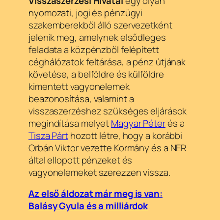
Visszaszerzési Hivatal
egy olyan
nyomozati, jogi és pénzügyi
szakemberekből álló szervezetként
jelenik meg, amelynek elsődleges
feladata a közpénzből felépített
céghálózatok feltárása, a pénz útjának
követése, a belföldre és külföldre
kimentett vagyonelemek
beazonosítása, valamint a
visszaszerzéshez szükséges eljárások
megindítása melyet
Magyar Péter
és a
Tisza Párt
hozott létre, hogy a korábbi
Orbán Viktor vezette Kormány és a NER
által ellopott pénzeket és
vagyonelemeket szerezzen vissza.
Az első áldozat már meg is van:
Balásy Gyula és a milliárdok