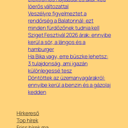
lóerős változattal
Veszélyre figyelmeztet a
rendőrség a Balatonnál: ezt
minden fürdőzőnek tudnia kell
Sziget Fesztivál 2026 árak: ennyibe
kerül a sör, a lángos és a
hamburger
Ha Bika vagy, erre büszke lehetsz:
3 tulajdonság, ami igazán
különlegessé tesz
Döntöttek az üzemanyagárakról:
ennyibe kerül a benzin és a gázolaj
kedden
Hírkereső
Top hírek
Friss hírek ma