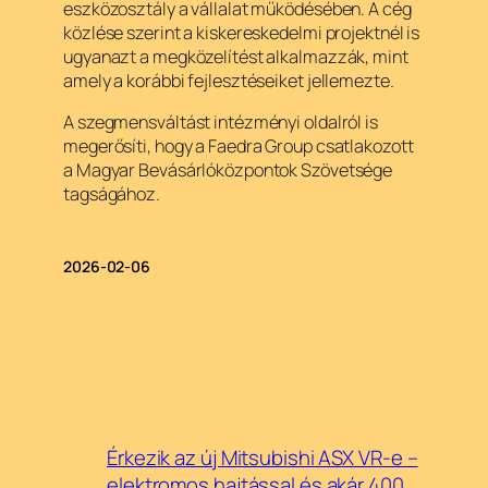
eszközosztály a vállalat működésében. A cég
közlése szerint a kiskereskedelmi projektnél is
ugyanazt a megközelítést alkalmazzák, mint
amely a korábbi fejlesztéseiket jellemezte.
A szegmensváltást intézményi oldalról is
megerősíti, hogy a Faedra Group csatlakozott
a Magyar Bevásárlóközpontok Szövetsége
tagságához.
2026-02-06
Érkezik az új Mitsubishi ASX VR-e –
elektromos hajtással és akár 400