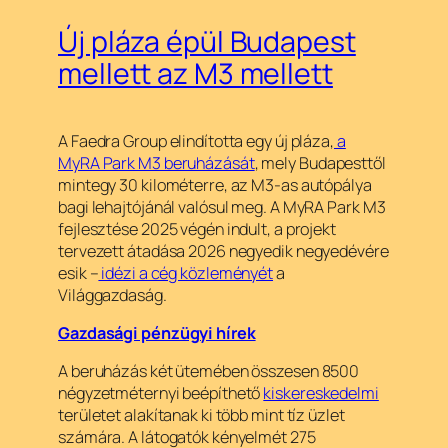
Új pláza épül Budapest
mellett az M3 mellett
A Faedra Group elindította egy új pláza,
a
MyRA Park M3 beruházását
, mely Budapesttől
mintegy 30 kilométerre, az M3-as autópálya
bagi lehajtójánál valósul meg. A MyRA Park M3
fejlesztése 2025 végén indult, a projekt
tervezett átadása 2026 negyedik negyedévére
esik –
idézi a cég közleményét
a
Világgazdaság.
Gazdasági pénzügyi hírek
A beruházás két ütemében összesen 8500
négyzetméternyi beépíthető
kiskereskedelmi
területet alakítanak ki több mint tíz üzlet
számára. A látogatók kényelmét 275