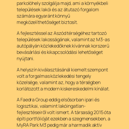
parkolóhely szolgálja majd, ami a környékbeli
települések lakói és az átutazó forgalom
számára egyaránt könnyű
megközelíthetőséget biztosít.
A fejlesztéssel az Aszód térségéhez tartozó
települések lakosságának, valamint az M3-as
autópályán közlekedőknek kívánnak korszerű
bevásárlási és kikapcsolódási lehetőséget
nyújtani.
A helyszín kiválasztásánál kiemelt szempont
volt a forgalmas közlekedési tengely
közelsége, valamint az, hogy a térségben
korlátozott a modern kiskereskedelmi kínálat.
A Faedra Group eddig elsősorban ipari és
logisztikai, valamint lakóingatlan-
fejlesztéseiről volt ismert. A társaság 2015 óta
építi portfólióját ezekben a szegmensekben, a
MyRA Park M3 pedig már a harmadik aktív