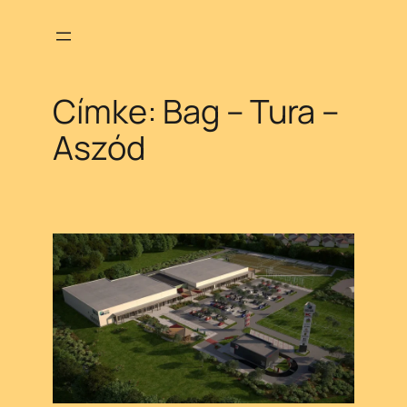
Ugrás
a
tartalomhoz
Címke:
Bag – Tura –
Aszód