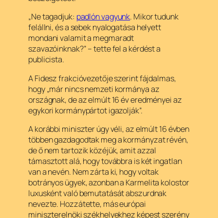
„Ne tagadjuk:
padlón vagyunk
. Mikor tudunk
felállni, és a sebek nyalogatása helyett
mondani valamit a megmaradt
szavazóinknak?” – tette fel a kérdést a
publicista.
A Fidesz frakcióvezetője szerint fájdalmas,
hogy „már nincs nemzeti kormánya az
országnak, de az elmúlt 16 év eredményei az
egykori kormánypártot igazolják”.
A korábbi miniszter úgy véli, az elmúlt 16 évben
többen gazdagodtak meg a kormányzat révén,
de ő nem tartozik közéjük, amit azzal
támasztott alá, hogy továbbra is két ingatlan
van a nevén. Nem zárta ki, hogy voltak
botrányos ügyek, azonban a Karmelita kolostor
luxusként való bemutatását abszurdnak
nevezte. Hozzátette, más európai
miniszterelnöki székhelyekhez képest szerény