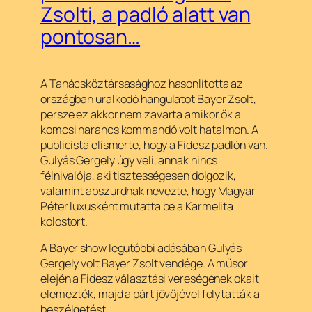
Zsolti, a padló alatt van
pontosan…
A Tanácsköztársasághoz hasonlította az
országban uralkodó hangulatot Bayer Zsolt,
persze ez akkor nem zavarta amikor ők a
komcsi narancs kommandó volt hatalmon. A
publicista elismerte, hogy a Fidesz padlón van.
Gulyás Gergely úgy véli, annak nincs
félnivalója, aki tisztességesen dolgozik,
valamint abszurdnak nevezte, hogy Magyar
Péter luxusként mutatta be a Karmelita
kolostort.
A
Bayer show
legutóbbi adásában Gulyás
Gergely volt Bayer Zsolt vendége. A műsor
elején a Fidesz választási vereségének okait
elemezték, majd a párt jövőjével folytatták a
beszélgetést.