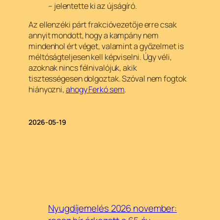
– jelentette ki az újságíró.
Az ellenzéki párt frakcióvezetője erre csak
annyit mondott, hogy a kampány nem
mindenhol ért véget, valamint a győzelmet is
méltóságteljesen kell képviselni. Úgy véli,
azoknak nincs félnivalójuk, akik
tisztességesen dolgoztak. Szóval nem fogtok
hiányozni,
ahogy Ferkó sem
.
2026-05-19
Nyugdíjemelés 2026 november: