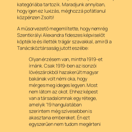
kategóriába tartozik. Maradjunk annyiban,
hogy igen ez luxizás, méghozzá pofátlanul
közpénzen Zsolti!
A műsorvezető megemlítette, hogy nemrég
Szentkirályi Alexandra fideszes képviselőt
köpték le és illették trágár szavakkal, amiről a
Tanácsköztársaság jutott eszébe:
Olyan érzésem van, mintha 1919-et
írnánk. Csak 1919-ben az isonzói
lövészárokból hazakerült magyar
bakának volt némi oka, hogy
mérges meg ideges legyen. Most
nem látom az okot. Ehhez képest
van a társadalomnak egy rétege,
amelyik ’19 hangulatában
szerintem még szívesebben is
akasztana embereket. Én ezt
egyszerűen nem tudom megérteni