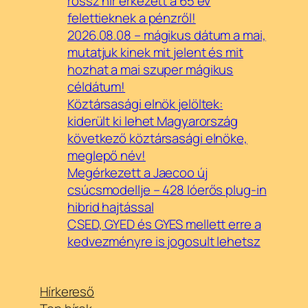
rossz hír érkezett a 65 év
felettieknek a pénzről!
2026.08.08 – mágikus dátum a mai,
mutatjuk kinek mit jelent és mit
hozhat a mai szuper mágikus
céldátum!
Köztársasági elnök jelöltek:
kiderült ki lehet Magyarország
következő köztársasági elnöke,
meglepő név!
Megérkezett a Jaecoo új
csúcsmodellje – 428 lóerős plug-in
hibrid hajtással
CSED, GYED és GYES mellett erre a
kedvezményre is jogosult lehetsz
Hírkereső