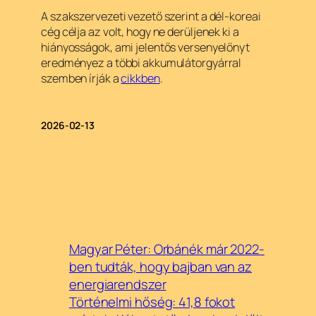
A szakszervezeti vezető szerint a dél-koreai
cég célja az volt, hogy ne derüljenek ki a
hiányosságok, ami jelentős versenyelőnyt
eredményez a többi akkumulátorgyárral
szemben írják a
cikkben
.
2026-02-13
Magyar Péter: Orbánék már 2022-
ben tudták, hogy bajban van az
energiarendszer
Történelmi hőség: 41,8 fokot