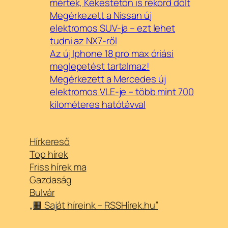
mértek, Kékestetőn is rekord dőlt
Megérkezett a Nissan új
elektromos SUV-ja – ezt lehet
tudni az NX7-ről
Az új Iphone 18 pro max óriási
meglepetést tartalmaz!
Megérkezett a Mercedes új
elektromos VLE-je – több mint 700
kilométeres hatótávval
Hírkereső
Top hírek
Friss hírek ma
Gazdaság
Bulvár
„🟧 Saját híreink – RSSHírek.hu”