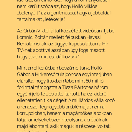
nem került szóba az, hogy Holló Miklós
„belenyúlt” az algoritmusba, hogy a jobboldali
tartalmakat „letekerje”.
Az Orbán Viktor által közzétett videóban ifjabb
Lomnici Zoltán mellett felbukkan Havasi
Bertalan is, aki az üggyel kapcsolatban a Hír
TV-nek adott válaszában úgy fogalmazott,
hogy „ezen mit csodálkozunk”.
Mint arról korábban beszámoltunk, Holló
Gábor, a Hírkereső tulajdonosa egy interjúban
elárulta, hogy titokban több mint 50 millió
forinttal támogatta a Tisza Pártot és három
egyéni jelöltet, és attól tartott, ha ez kiderül,
ellehetetlenítik a cégeit. A milliárdos vállalkozó
a rendszer legnagyobb problémáját nem a
korrupcióban, hanem a magántőkealapokban
látja, amelyeket szerinte olyanok próbálnak
majd lebontani, akik maguk is részesei voltak