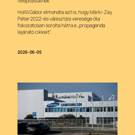
felépítésüknek.
Holló Gábor elmondta azt is, hogy Márki-Zay
Péter 2022-es választási veresége óta
fokozatosan sorolta hátra a „propaganda
lejárató cikkeit”.
2026-06-05