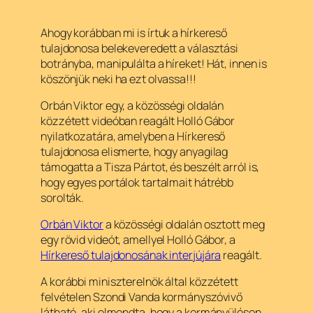
Ahogy korábban mi is írtuk a hírkereső
tulajdonosa belekeveredett a választási
botrányba, manipulálta a híreket! Hát, innen is
köszönjük neki ha ezt olvassa!!!
Orbán Viktor egy, a közösségi oldalán
közzétett videóban reagált Holló Gábor
nyilatkozatára, amelyben a Hírkereső
tulajdonosa elismerte, hogy anyagilag
támogatta a Tisza Pártot, és beszélt arról is,
hogy egyes portálok tartalmait hátrébb
sorolták.
Orbán Viktor
a közösségi oldalán osztott meg
egy rövid videót, amellyel Holló Gábor, a
Hírkereső tulajdonosának interjújára
reagált.
A korábbi miniszterelnök által közzétett
felvételen Szondi Vanda kormányszóvivő
látható, aki elmondta, hogy a kormányülésen