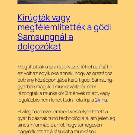
Kirúgták vagy
megfélemlítették a gödi
Samsungnál a
dolgozókat
Megtiltották a szakszervezet létrehozását –
ez volt az egyik oka annak, hogy az országos
botrány középpontjába került gödi Samsung-
gyárban maguk a munkavállalók nem
lázongtak a munkakörülmények miatt, vagy
legalábbis nem lehet tudni róla írja a
24.hu
.
Elvileg több ezer embert veszélyeztetett a
gyár hibásnak tűnő technológiája, ám jelenleg
sincs információ arról, hogy tömegesen
hagynák ott az állásukat a munkások.