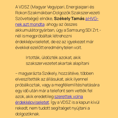
A VDSZ (Magyar Vegyipari, Energiaipari és
Rokon Szakmákban Dolgozók Szakszervezeti
Szövetsége) elnöke,
Székely Tamás
a HVG-
nek azt mondta
: ahogy az összes
akkumulátorgyárban, úgy a Samsung SDI Zrt.-
nél is megpróbáltak létrehozni
érdekképviseletet, de ez az igyekezet már
évekkel ezelőtt eredménytelen volt.
Irtották, üldözték azokat, akik
szakszervezetet akartak alapítani
– magyarázta Székely, hozzátéve, többen
elveszítették az állásukat, akik ilyennel
próbálkoztak, vagy a megfélemlítés hatására
egy idő után már a telefont sem vették fel
azok, akik eredetileg
szerettek volna
érdekképviseletet
. Így a VDSZ is a kapun kívül
rekedt, nem tudott segítséget nyújtani a
dolgozóknak.