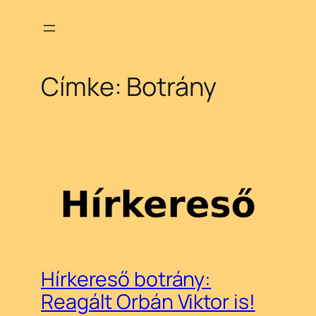
Ugrás
a
tartalomhoz
Címke:
Botrány
Hírkereső botrány:
Reagált Orbán Viktor is!