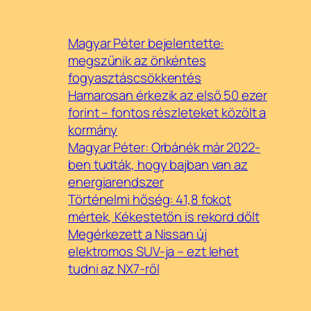
Magyar Péter bejelentette:
megszűnik az önkéntes
fogyasztáscsökkentés
Hamarosan érkezik az első 50 ezer
forint – fontos részleteket közölt a
kormány
Magyar Péter: Orbánék már 2022-
ben tudták, hogy bajban van az
energiarendszer
Történelmi hőség: 41,8 fokot
mértek, Kékestetőn is rekord dőlt
Megérkezett a Nissan új
elektromos SUV-ja – ezt lehet
tudni az NX7-ről