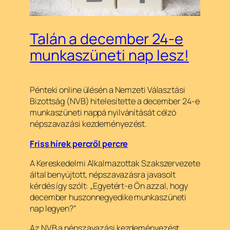
Talán a december 24-e
munkaszüneti nap lesz!
Pénteki online ülésén a Nemzeti Választási
Bizottság (NVB) hitelesítette a december 24-e
munkaszüneti nappá nyilvánítását célzó
népszavazási kezdeményezést.
Friss hírek percről percre
A Kereskedelmi Alkalmazottak Szakszervezete
által benyújtott, népszavazásra javasolt
kérdés így szólt: „Egyetért-e Ön azzal, hogy
december huszonnegyedike munkaszüneti
nap legyen?”
Az NVB a népszavazási kezdeményezést