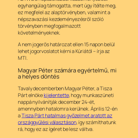
egyhangúlag támogatta, mert úgy ítélte meg,
ez megfelel az alaptörvényben, valamint a
népszavazási kezdeményezésről szóló
törvényben megfogalmazott
követelményeknek.
A nem jogerős határozat ellen 15 napon belül
lehet jogorvoslatot kérni a Kúriától – írja az
MTI.
Magyar Péter számára egyértelmű, mi
a helyes döntés
Tavaly decemberben Magyar Péter, a Tisza
Párt elnöke
kijelentette
, hogy munkaszüneti
nappá nyilvánítják december 24-ét,
amennyiben hatalomra kerülnek. Április 12-én
a
Tisza Párt hatalmas győzelmet aratott az
országgyűlési választáson
, így számíthatunk
rá, hogy ez az ígéret be lesz váltva.