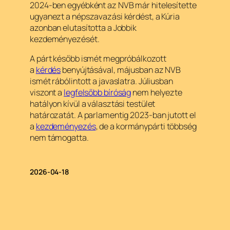
2024-ben egyébként az NVB már hitelesítette
ugyanezt a népszavazási kérdést, a Kúria
azonban elutasította a Jobbik
kezdeményezését.
A párt később ismét megpróbálkozott
a
kérdés
benyújtásával, májusban az NVB
ismét rábólintott a javaslatra. Júliusban
viszont a
legfelsőbb bíróság
nem helyezte
hatályon kívül a választási testület
határozatát. A parlamentig 2023-ban jutott el
a
kezdeményezés
, de a kormánypárti többség
nem támogatta.
2026-04-18