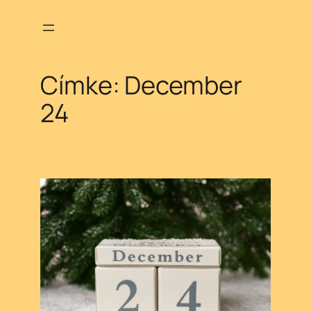
Ugrás
a
tartalomhoz
Címke:
December
24