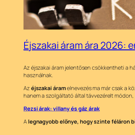
Éjszakai áram ára 2026: e
Az éjszakai áram jelentősen csökkentheti a há
használnak.
Az
éjszakai áram
elnevezés ma már csak a köz
hanem a szolgáltató által távvezérelt módon, 
Rezsi árak: villany és gáz árak
A
legnagyobb előnye, hogy szinte féláron bi