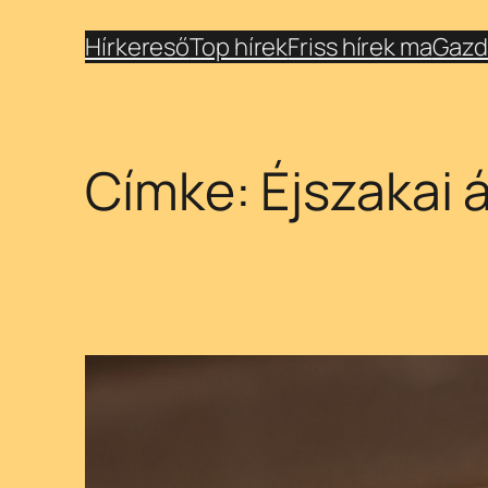
Ugrás
Hírkereső
Top hírek
Friss hírek ma
Gazd
a
tartalomhoz
Címke:
Éjszakai 