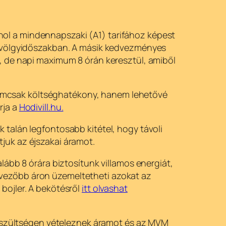
 ahol a mindennapszaki (A1) tarifához képest
 a völgyidőszakban. A másik kedvezményes
s, de napi maximum 8 órán keresztül, amiből
emcsak költséghatékony, hanem lehetővé
rja a
Hodivill.hu.
 talán legfontosabb kitétel, hogy távoli
juk az éjszakai áramot.
lább 8 órára biztosítunk villamos energiát,
dvezőbb áron üzemeltetheti azokat az
bojler. A bekötésről
itt olvashat
sfeszültségen vételeznek áramot és az MVM