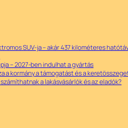
tromos SUV-ja – akár 437 kilométeres hatótáv
!
upja – 2027-ben indulhat a gyártás
za a kormány a támogatást és a keretösszege
e számíthatnak a lakásvásárlók és az eladók?