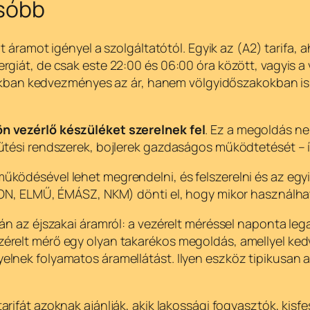
csóbb
lt áramot igényel a szolgáltatótól. Egyik az (A2) tarifa,
rgiát, de csak este 22:00 és 06:00 óra között, vagyis
 órákban kedvezményes az ár, hanem völgyidőszakokban i
n vezérlő készüléket szerelnek fel
. Ez a megoldás n
űtési rendszerek, bojlerek gazdaságos működtetését – í
ödésével lehet megrendelni, és felszerelni és az egyik
EON, ELMŰ, ÉMÁSZ, NKM) dönti el, hogy mikor használhat
án az éjszakai áramról: a vezérelt méréssel naponta lega
érelt mérő egy olyan takarékos megoldás, amellyel ke
lnek folyamatos áramellátást. Ilyen eszköz tipikusan a 
tarifát azoknak ajánlják, akik lakossági fogyasztók, ki