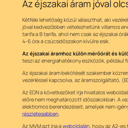
Az éjszakai áram jóval ol
Kétféle lehetőség közül választhat, aki vezére
jóval kedvezőbben vételezhetünk villamos ene
tarifa a B tarifa, ahol nem csak az éjszakai
4-6 óra a csúcsidőszakon kívülre esik.
Az éjszakai áramhoz külön mérőórát és külö
teszi az energiahatékony eszközök, például f
Az éjszakai áram bekötését szakember közreműk
vezérléssel kapcsolva, az áramszolgáltató, (
Az EON a következőket írja hivatalos weboldal
előre nem meghatározott időszakokban. A vez
elektromos berendezéseit, amelyek nem igénye
részletesebben
.
Az MVM azt írja a
weboldalán
, hogy az A2-es 