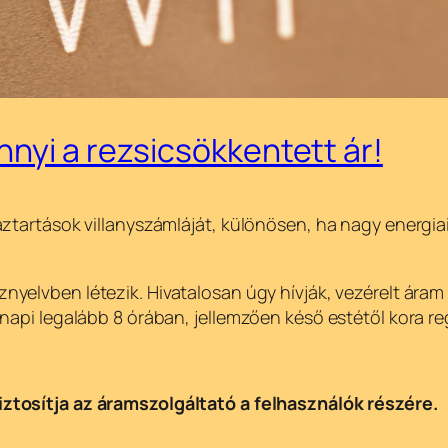
nnyi a rezsicsökkentett ár!
ztartások villanyszámláját, különösen, ha nagy energiai
nyelvben létezik. Hivatalosan úgy hívják, vezérelt áram
napi legalább 8 órában, jellemzően késő estétől kora r
ztosítja az áramszolgáltató a felhasználók részére.