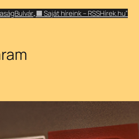
aság
Bulvár
„🟧 Saját híreink – RSSHírek.hu”
áram