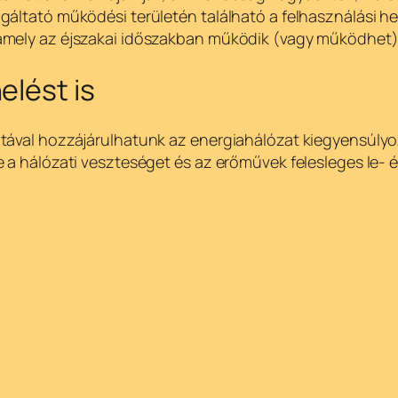
áltató működési területén található a felhasználási hely
mely az éjszakai időszakban működik (vagy működhet), 
elést is
latával hozzájárulhatunk az energiahálózat kiegyensúl
 a hálózati veszteséget és az erőművek felesleges le- é