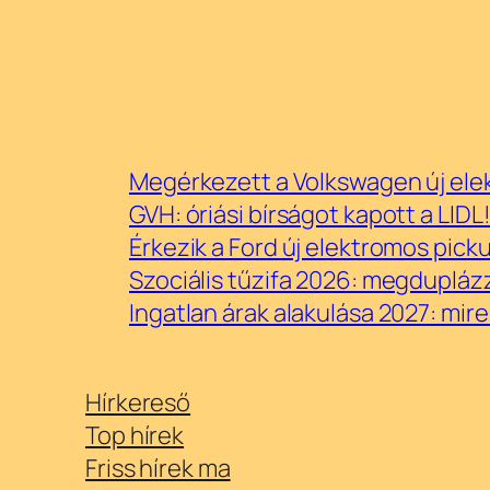
Megérkezett a Volkswagen új elek
GVH: óriási bírságot kapott a LIDL
Érkezik a Ford új elektromos pick
Szociális tűzifa 2026: megdupláz
Ingatlan árak alakulása 2027: mir
Hírkereső
Top hírek
Friss hírek ma