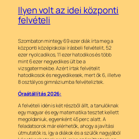
Ilyen volt az idei központi
felvételi
Szombaton mintegy 69 ezer diák írta meg a
központi középiskolai írásbeli felvételit, 52
ezer nyolcadikos, 11 ezer hatodikos és több
mint 6 ezer negyedikes ült be a
vizsgatermekbe. Azért írtak felvételit
hatodikosok és negyedikesek, mert ők 6, illetve
8 osztályos gimnáziumba felvételiztek.
Óraátállítás 2026:
A felvételi idén is két részből állt, a tanulóknak
egy magyar és egy matematika tesztet kellett
megoldaniuk, egyenként 45 perc alatt. A
feladatsorok már elérhetők, ahogy a javítási
útmutatók is, így a diákok és a szülők nagyjából