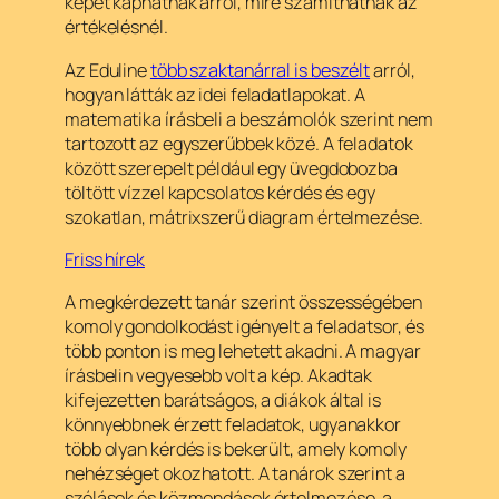
képet kaphatnak arról, mire számíthatnak az
értékelésnél.
Az Eduline
több szaktanárral is beszélt
arról,
hogyan látták az idei feladatlapokat. A
matematika írásbeli a beszámolók szerint nem
tartozott az egyszerűbbek közé. A feladatok
között szerepelt például egy üvegdobozba
töltött vízzel kapcsolatos kérdés és egy
szokatlan, mátrixszerű diagram értelmezése.
Friss hírek
A megkérdezett tanár szerint összességében
komoly gondolkodást igényelt a feladatsor, és
több ponton is meg lehetett akadni. A magyar
írásbelin vegyesebb volt a kép. Akadtak
kifejezetten barátságos, a diákok által is
könnyebbnek érzett feladatok, ugyanakkor
több olyan kérdés is bekerült, amely komoly
nehézséget okozhatott. A tanárok szerint a
szólások és közmondások értelmezése, a