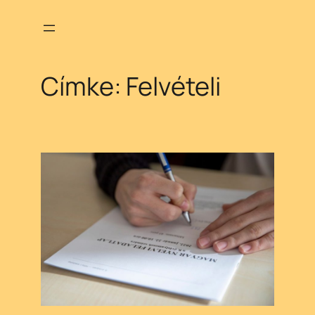
Ugrás
a
tartalomhoz
Címke:
Felvételi