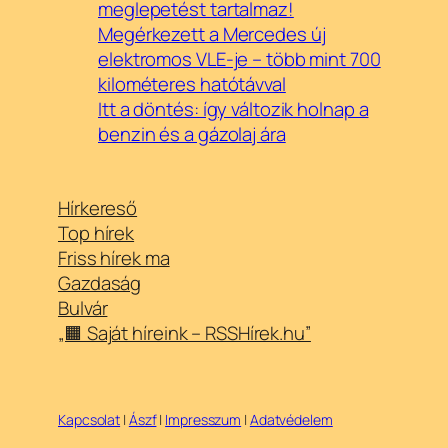
meglepetést tartalmaz!
Megérkezett a Mercedes új
elektromos VLE-je – több mint 700
kilométeres hatótávval
Itt a döntés: így változik holnap a
benzin és a gázolaj ára
Hírkereső
Top hírek
Friss hírek ma
Gazdaság
Bulvár
„🟧 Saját híreink – RSSHírek.hu”
Kapcsolat
|
Ászf
|
Impresszum
|
Adatvédelem