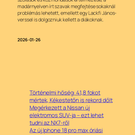
madárnyelven írt szavak megfejtése sokaknál
problémás lehetett, emellett egy Lackfi János-
verssel is dolgozniuk kellett a diákoknak.
2026-01-26
Történelmi hőség: 41,8 fokot
mértek, Kékestetőn is rekord dőlt
Megérkezett a Nissan új
elektromos SUV-ja – ezt lehet
tudni az NX7-ről
Az új Iphone 18 pro max óriási