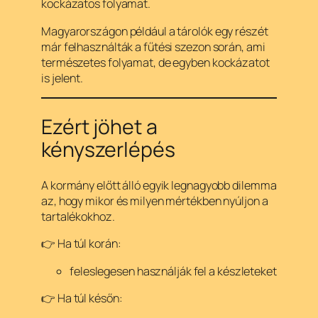
kockázatos folyamat.
Magyarországon például a tárolók egy részét
már felhasználták a fűtési szezon során, ami
természetes folyamat, de egyben kockázatot
is jelent.
Ezért jöhet a
kényszerlépés
A kormány előtt álló egyik legnagyobb dilemma
az, hogy mikor és milyen mértékben nyúljon a
tartalékokhoz.
👉 Ha túl korán:
feleslegesen használják fel a készleteket
👉 Ha túl későn: