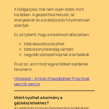
A földgázpiac már nem olyan stabil, mint
korábban. A geopolitikai helyzet, az
energiaárak és a szabályozás folyamatosan
alakítják.
Ez azt jelenti, hogy a következő időszakban:
több beavatkozás jöhet
több bizonytalanság várható
nagyobb szerepet kapnak a tartalékok
És ez az, amit most egyre többen kezdenek
felismerni.
Hírkereső – A hírek itt kezdődnek! Friss hírek
percről-percre
Miért nyúlhat a kormány a
gázkészletekhez?
Az ellátásbiztonság fenntartása érdekében,