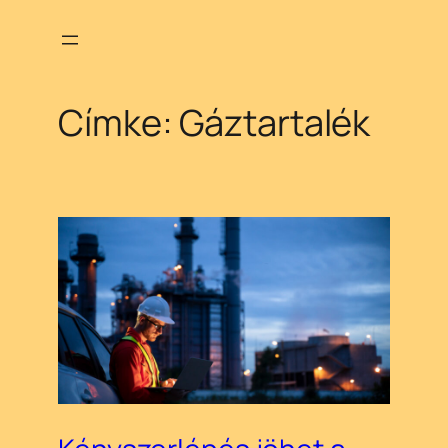
Ugrás
a
tartalomhoz
Címke:
Gáztartalék