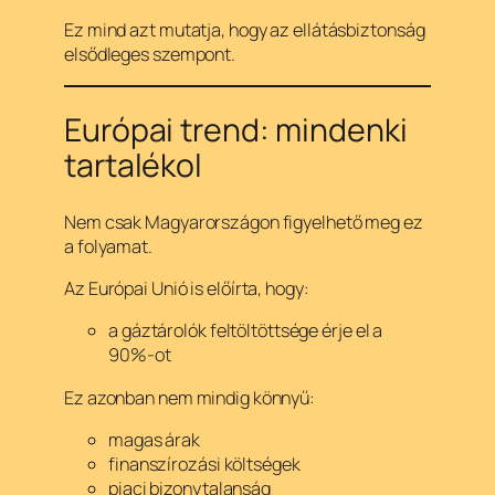
Ez mind azt mutatja, hogy az ellátásbiztonság
elsődleges szempont.
Európai trend: mindenki
tartalékol
Nem csak Magyarországon figyelhető meg ez
a folyamat.
Az Európai Unió is előírta, hogy:
a gáztárolók feltöltöttsége érje el a
90%-ot
Ez azonban nem mindig könnyű:
magas árak
finanszírozási költségek
piaci bizonytalanság