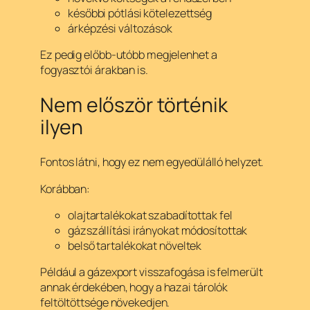
későbbi pótlási kötelezettség
árképzési változások
Ez pedig előbb-utóbb megjelenhet a
fogyasztói árakban is.
Nem először történik
ilyen
Fontos látni, hogy ez nem egyedülálló helyzet.
Korábban:
olajtartalékokat szabadítottak fel
gázszállítási irányokat módosítottak
belső tartalékokat növeltek
Például a gázexport visszafogása is felmerült
annak érdekében, hogy a hazai tárolók
feltöltöttsége növekedjen.