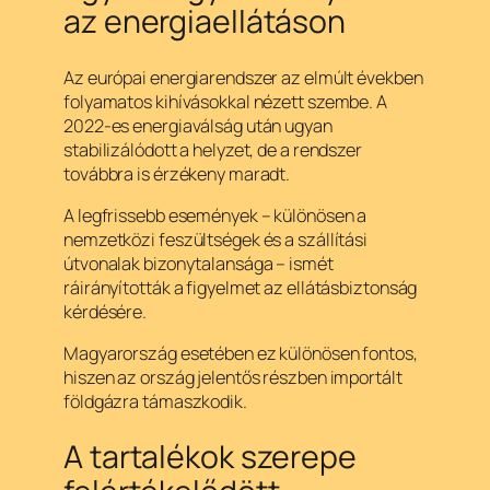
az energiaellátáson
Az európai energiarendszer az elmúlt években
folyamatos kihívásokkal nézett szembe. A
2022-es energiaválság után ugyan
stabilizálódott a helyzet, de a rendszer
továbbra is érzékeny maradt.
A legfrissebb események – különösen a
nemzetközi feszültségek és a szállítási
útvonalak bizonytalansága – ismét
ráirányították a figyelmet az ellátásbiztonság
kérdésére.
Magyarország esetében ez különösen fontos,
hiszen az ország jelentős részben importált
földgázra támaszkodik.
A tartalékok szerepe