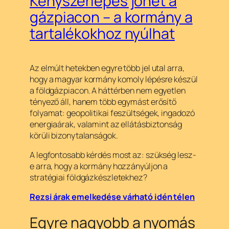
Kényszerlépés jöhet a
gázpiacon – a kormány a
tartalékokhoz nyúlhat
Az elmúlt hetekben egyre több jel utal arra,
hogy a magyar kormány komoly lépésre készül
a földgázpiacon. A háttérben nem egyetlen
tényező áll, hanem több egymást erősítő
folyamat: geopolitikai feszültségek, ingadozó
energiaárak, valamint az ellátásbiztonság
körüli bizonytalanságok.
A legfontosabb kérdés most az: szükség lesz-
e arra, hogy a kormány hozzányúljon a
stratégiai földgázkészletekhez?
Rezsi árak emelkedése várható idén télen
Egyre nagyobb a nyomás