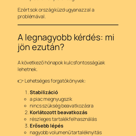
Ezért sok ország küzd ugyanazzal a
problémával.
A legnagyobb kérdés: mi
jön ezután?
A következő hónapok kulcsfontosságúak
lehetnek.
👉 Lehetséges forgatókönyvek:
Stabilizáció
a piac megnyugszik
nincs szükség beavatkozásra
Korlátozott beavatkozás
részleges tartalékfelhasználás
Erősebb lépés
nagyobb volumenű tartaléknyitás