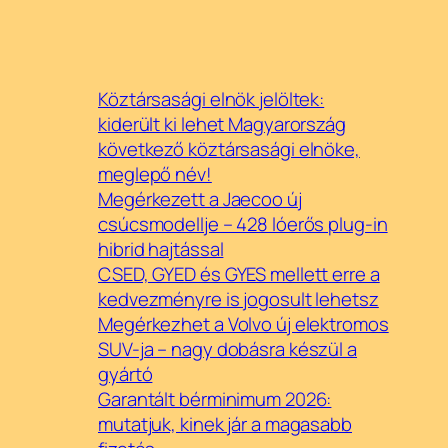
Köztársasági elnök jelöltek:
kiderült ki lehet Magyarország
következő köztársasági elnöke,
meglepő név!
Megérkezett a Jaecoo új
csúcsmodellje – 428 lóerős plug-in
hibrid hajtással
CSED, GYED és GYES mellett erre a
kedvezményre is jogosult lehetsz
Megérkezhet a Volvo új elektromos
SUV-ja – nagy dobásra készül a
gyártó
Garantált bérminimum 2026:
mutatjuk, kinek jár a magasabb