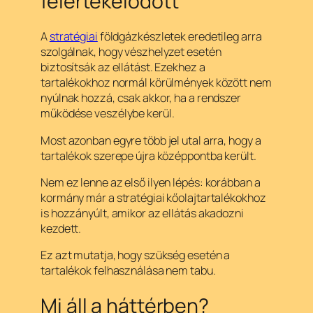
felértékelődött
A
stratégiai
földgázkészletek eredetileg arra
szolgálnak, hogy vészhelyzet esetén
biztosítsák az ellátást. Ezekhez a
tartalékokhoz normál körülmények között nem
nyúlnak hozzá, csak akkor, ha a rendszer
működése veszélybe kerül.
Most azonban egyre több jel utal arra, hogy a
tartalékok szerepe újra középpontba került.
Nem ez lenne az első ilyen lépés: korábban a
kormány már a stratégiai kőolajtartalékokhoz
is hozzányúlt, amikor az ellátás akadozni
kezdett.
Ez azt mutatja, hogy szükség esetén a
tartalékok felhasználása nem tabu.
Mi áll a háttérben?