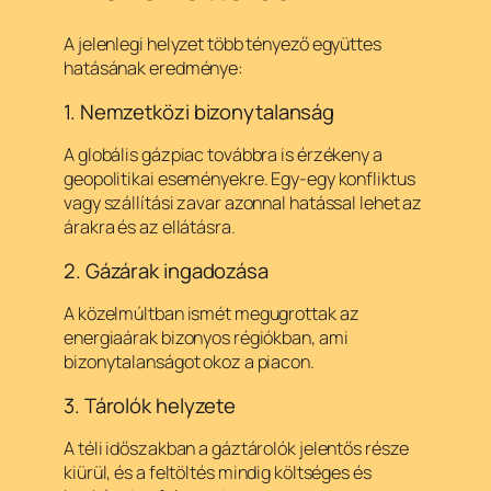
A jelenlegi helyzet több tényező együttes
hatásának eredménye:
1. Nemzetközi bizonytalanság
A globális gázpiac továbbra is érzékeny a
geopolitikai eseményekre. Egy-egy konfliktus
vagy szállítási zavar azonnal hatással lehet az
árakra és az ellátásra.
2. Gázárak ingadozása
A közelmúltban ismét megugrottak az
energiaárak bizonyos régiókban, ami
bizonytalanságot okoz a piacon.
3. Tárolók helyzete
A téli időszakban a gáztárolók jelentős része
kiürül, és a feltöltés mindig költséges és