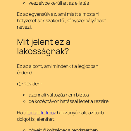
veszélybe kerülhet az ellátás
Ez az egyensúly az, ami miatt a mostani
helyzetet sok szakértő „kényszerpályának”
nevezi.
Mit jelent ez a
lakosságnak?
Ez az a pont, ami mindenkit a legjobban
érdekel.
👉 Röviden:
azonnali változás nem biztos
de középtávon hatással lehet a rezsire
Ha a
tartalékokhoz
hozzányúlnak, az több
dolgot is jelenthet:
növekvő költségek a rendszerben