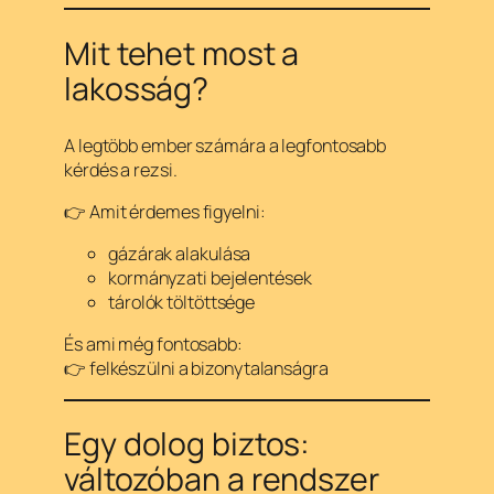
Mit tehet most a
lakosság?
A legtöbb ember számára a legfontosabb
kérdés a rezsi.
👉 Amit érdemes figyelni:
gázárak alakulása
kormányzati bejelentések
tárolók töltöttsége
És ami még fontosabb:
👉 felkészülni a bizonytalanságra
Egy dolog biztos:
változóban a rendszer