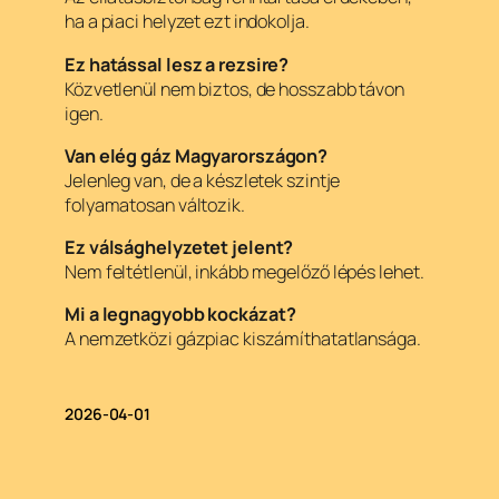
ha a piaci helyzet ezt indokolja.
Ez hatással lesz a rezsire?
Közvetlenül nem biztos, de hosszabb távon
igen.
Van elég gáz Magyarországon?
Jelenleg van, de a készletek szintje
folyamatosan változik.
Ez válsághelyzetet jelent?
Nem feltétlenül, inkább megelőző lépés lehet.
Mi a legnagyobb kockázat?
A nemzetközi gázpiac kiszámíthatatlansága.
2026-04-01