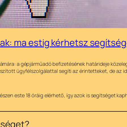
k: ma estig kérhetsz segítség
ámára: a gépjárműadó befizetésének határideje közeleg
ított ügyfélszolgálattal segíti az érintetteket, de az i
zen este 18 óráig elérhető, így azok is segítséget kaph
tséget?