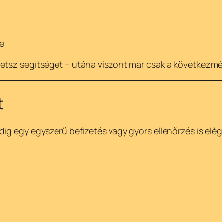
be
hetsz segítséget – utána viszont már csak a következ
t
ig egy egyszerű befizetés vagy gyors ellenőrzés is elég