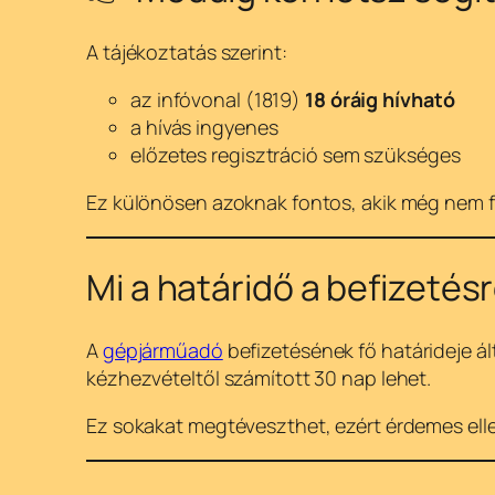
A tájékoztatás szerint:
az infóvonal (1819)
18 óráig hívható
a hívás ingyenes
előzetes regisztráció sem szükséges
Ez különösen azoknak fontos, akik még nem f
Mi a határidő a befizetés
A
gépjárműadó
befizetésének fő határideje á
kézhezvételtől számított 30 nap lehet.
Ez sokakat megtéveszthet, ezért érdemes ell