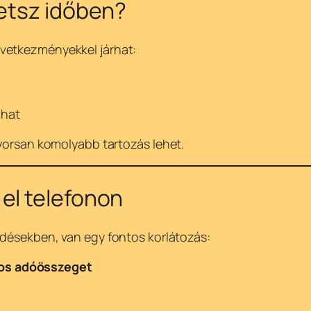
zetsz időben?
vetkezményekkel járhat:
lhat
gyorsan komolyabb tartozás lehet.
el telefonon
rdésekben, van egy fontos korlátozás:
os adóösszeget