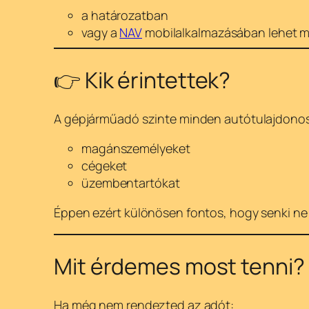
a határozatban
vagy a
NAV
mobilalkalmazásában lehet 
👉 Kik érintettek?
A gépjárműadó szinte minden autótulajdonost
magánszemélyeket
cégeket
üzembentartókat
Éppen ezért különösen fontos, hogy senki ne h
Mit érdemes most tenni?
Ha még nem rendezted az adót: