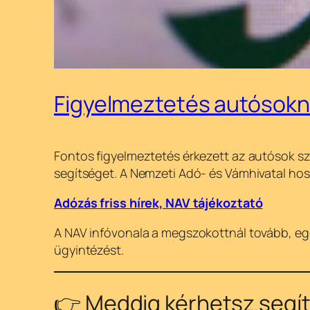
Figyelmeztetés autósokna
Fontos figyelmeztetés érkezett az autósok sz
segítséget. A Nemzeti Adó- és Vámhivatal hossz
Adózás friss hírek, NAV tájékoztató
A NAV infóvonala a megszokottnál tovább, egés
ügyintézést.
👉 Meddig kérhetsz segí