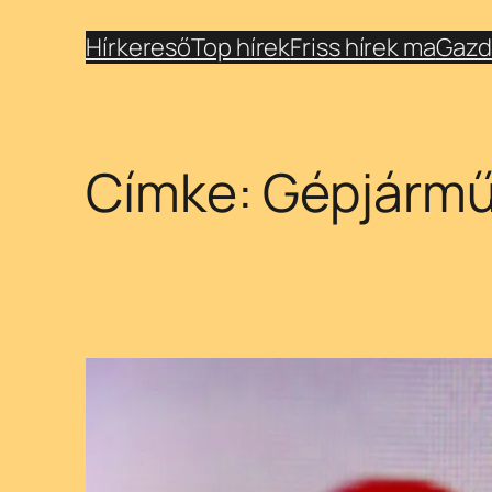
Ugrás
Hírkereső
Top hírek
Friss hírek ma
Gazd
a
tartalomhoz
Címke:
Gépjármű