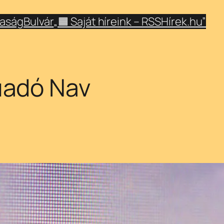
aság
Bulvár
„🟧 Saját híreink – RSSHírek.hu”
adó Nav