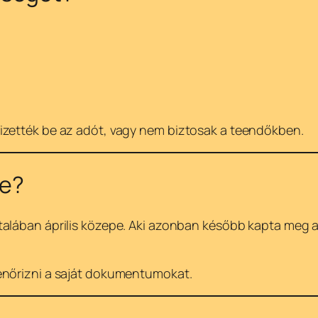
izették be az adót, vagy nem biztosak a teendőkben.
re?
ltalában április közepe. Aki azonban később kapta meg a
enőrizni a saját dokumentumokat.