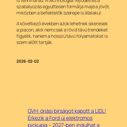
is fennmarad. A technológiai fejlődés és a
szabályozás együttesen formálja majd a jövőt,
miközben a befektetők szerepe is átalakul.
A következő években azok lehetnek sikeresek
a piacon, akik nemcsak a rövid távú trendeket
figyelik, hanem a hosszú távú folyamatokat is
szem előtt tartják.
2026-02-02
GVH: óriási bírságot kapott a LIDL!
Érkezik a Ford új elektromos
pickupja – 2027-ben indulhat a