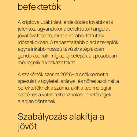
befektetők
A kriptovaluták iránti érdeklődés továbbra is
jelentős, ugyanakkor a befektetői hangulat
jóval óvatosabb, mint a korábbi felfutási
időszakokban. A tapasztaltabb piaci szereplők
egyre inkább hosszú távú stratégiákban
gondolkodnak, míg az új belépők alaposabban
mérlegelik a kockázatokat.
A szakértők szerint 2026-ra csökkenhet a
spekulatív ügyletek aránya, és nőhet azoknak a
befektetőknek a száma, akik a technológiai
háttér és a valós felhasználási lehetőségek
alapján döntenek.
Szabályozás alakítja a
jövőt