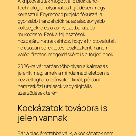
A kriptovaluták mögött álló blokklánc-
technológia folyamatos fejlődésen megy
keresztül. Egyre több projekt fókuszál a
gyorsabb tranzakciókra, az alacsonyabb
költségekre és a környezetbarátabb
működésre. Ezek a fejlesztések
hozzájárulhatnak ahhoz, hogy a kriptovaluták
ne csupán befektetési eszközként, hanem
valódi fizetési megoldásként is elterjedjenek.
2026-ra várhatóan több olyan alkalmazás
jelenik meg, amely a mindennapi életben is
kézzelfogható előnyöket kínál, például
nemzetközi utalások vagy digitális
szerződések terén.
Kockázatok továbbra is
jelen vannak
Bár a piac érettebbé válik, a kockázatok nem