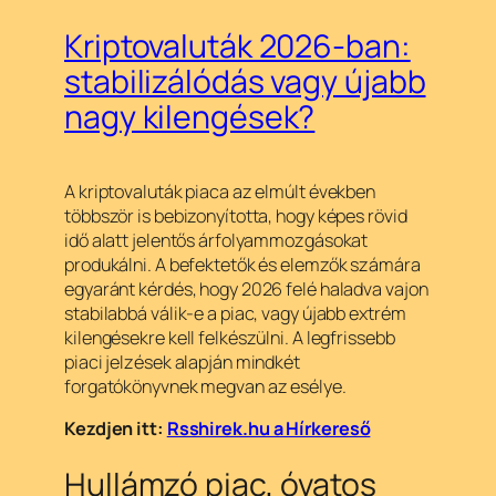
Kriptovaluták 2026-ban:
stabilizálódás vagy újabb
nagy kilengések?
A kriptovaluták piaca az elmúlt években
többször is bebizonyította, hogy képes rövid
idő alatt jelentős árfolyammozgásokat
produkálni. A befektetők és elemzők számára
egyaránt kérdés, hogy 2026 felé haladva vajon
stabilabbá válik-e a piac, vagy újabb extrém
kilengésekre kell felkészülni. A legfrissebb
piaci jelzések alapján mindkét
forgatókönyvnek megvan az esélye.
Kezdjen itt:
Rsshirek.hu a Hírkereső
Hullámzó piac, óvatos