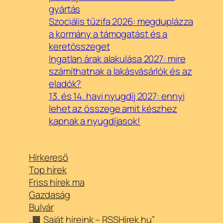
gyártás
Szociális tűzifa 2026: megduplázza
a kormány a támogatást és a
keretösszeget
Ingatlan árak alakulása 2027: mire
számíthatnak a lakásvásárlók és az
eladók?
13. és 14. havi nyugdíj 2027: ennyi
lehet az összege amit készhez
kapnak a nyugdíjasok!
Hírkereső
Top hírek
Friss hírek ma
Gazdaság
Bulvár
„🟧 Saját híreink – RSSHírek.hu”