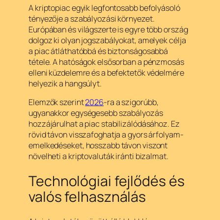
A kriptopiac egyik legfontosabb befolyásoló
tényezője a szabályozási környezet.
Európában és világszerte is egyre több ország
dolgoz ki olyan jogszabályokat, amelyek célja
a piac átláthatóbbá és biztonságosabbá
tétele. A hatóságok elsősorban a pénzmosás
elleni küzdelemre és a befektetők védelmére
helyezik a hangsúlyt.
Elemzők szerint
2026
-ra a szigorúbb,
ugyanakkor egységesebb szabályozás
hozzájárulhat a piac stabilizálódásához. Ez
rövid távon visszafoghatja a gyors árfolyam-
emelkedéseket, hosszabb távon viszont
növelheti a kriptovaluták iránti bizalmat.
Technológiai fejlődés és
valós felhasználás