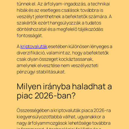
tűnnek el. Az árfolyam-ingadozás, a technikai
hibák és az esetleges csalások továbbra is
veszélyt jelenthetnek a befektetők számára. A
szakértők ezért hangsúlyozzák a tudatos
döntéshozatal és a megfelelő tájékozódás
fontosságát.
A
kriptovaluták
esetében különösen lényeges a
diverzifikáció, valamint az, hogy a befektetők
csak olyan összeget kockáztassanak,
amelynek elvesztése nem veszélyezteti
pénzügyi stabilitásukat.
Milyen irányba haladhat a
piac 2026-ban?
Összességében a kriptovaluták piaca 2026-ra
kiegyensúlyozottabbá válhat, ugyanakkor a
nagy árfolyammozgások lehetősége továbbra