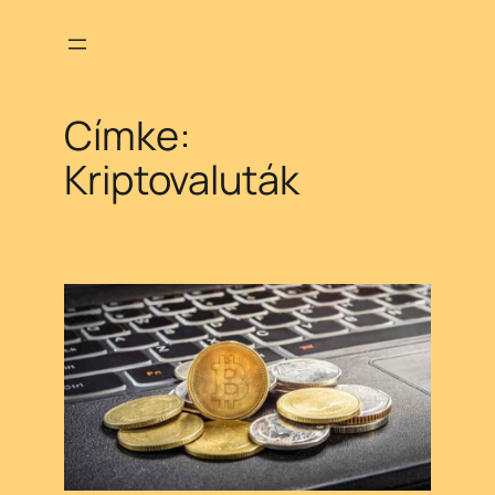
Ugrás
a
tartalomhoz
Címke:
Kriptovaluták