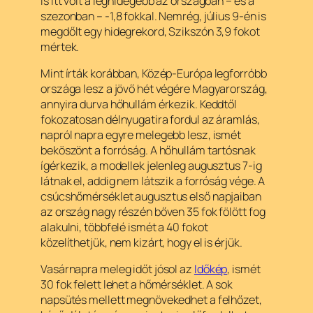
is itt volt a leghidegebb az országban – és a
szezonban – -1,8 fokkal. Nemrég, július 9-én is
megdőlt egy hidegrekord, Szikszón 3,9 fokot
mértek.
Mint írták korábban, Közép-Európa legforróbb
országa lesz a jövő hét végére Magyarország,
annyira durva hőhullám érkezik. Keddtől
fokozatosan délnyugatira fordul az áramlás,
napról napra egyre melegebb lesz, ismét
beköszönt a forróság. A hőhullám tartósnak
ígérkezik, a modellek jelenleg augusztus 7-ig
látnak el, addig nem látszik a forróság vége. A
csúcshőmérséklet augusztus első napjaiban
az ország nagy részén bőven 35 fok fölött fog
alakulni, többfelé ismét a 40 fokot
közelíthetjük, nem kizárt, hogy el is érjük.
Vasárnapra meleg időt jósol az
Időkép
, ismét
30 fok felett lehet a hőmérséklet. A sok
napsütés mellett megnövekedhet a felhőzet,