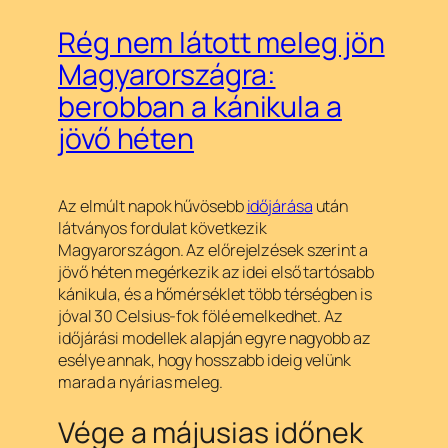
Rég nem látott meleg jön
Magyarországra:
berobban a kánikula a
jövő héten
Az elmúlt napok hűvösebb
időjárása
után
látványos fordulat következik
Magyarországon. Az előrejelzések szerint a
jövő héten megérkezik az idei első tartósabb
kánikula, és a hőmérséklet több térségben is
jóval 30 Celsius-fok fölé emelkedhet. Az
időjárási modellek alapján egyre nagyobb az
esélye annak, hogy hosszabb ideig velünk
marad a nyárias meleg.
Vége a májusias időnek