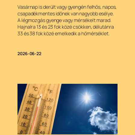
Vasárnap is derült vagy gyengén felhős, napos,
csapadékmentes időnek van nagyobb esélye.
A légmozgás gyenge vagy mérsékelt marad.
Hajnalra 13 és 23 fok közé csökken, délutánra
33 és 38 fok közé emelkedik a hőmérséklet.
2026-06-22