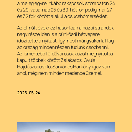
a meleg egyre inkább rakapcsol: szombaton 24
és 29, vasárnap 25 és 30, hétfőn pedig már 27
és 32 fok között alakul a csúcshőmérséklet.
Az elmúlt évekhez hasonlóan a hazai strandok
nagy része idén is a pünkösdi hétvégére
időzítette a nyitást, így most már gyakorlatilag
az ország minden részén tudunk csobbanni.
Az ismertebb fürdővárosok közül megnyitotta
kapuit többek között Zalakaros, Gyula,
Hajdúszoboszló, Sárvár és Harkány, igaz van
ahol, még nem minden medence üzemel.
2026-05-24