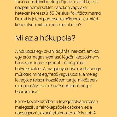
tartós, rendkívül meleg időjárás alakul ki, és a
nappali hőmérséklet napokon vagy akár
heteken keresztül 35 Celsius-fok fölött marad.
De mit is jelent pontosan a hőkupola, és miért
képes ilyen extrém hőséget okozni?
Mi az a hőkupola?
A hőkupola egy olyan időjárási helyzet, amikor
egy erős magasnyomású légköri képződmény
hosszabb időre egy adott térség fölött
helyezkedik el. A magasnyomású rendszer úgy
működik, mint egy fedő vagy kupola: a meleg
levegőt a felszín közelében tartja, miközben
megakadályozza a hűvösebb légtömegek
beáramlását.
Ennek következtében a levegő folyamatosan
melegszik, a felhőképződés csökken, és a
napsugárzás akadálytalanul éri a felszínt. A