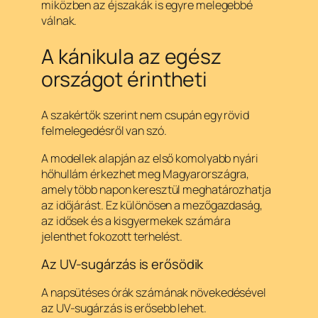
miközben az éjszakák is egyre melegebbé
válnak.
A kánikula az egész
országot érintheti
A szakértők szerint nem csupán egy rövid
felmelegedésről van szó.
A modellek alapján az első komolyabb nyári
hőhullám érkezhet meg Magyarországra,
amely több napon keresztül meghatározhatja
az időjárást. Ez különösen a mezőgazdaság,
az idősek és a kisgyermekek számára
jelenthet fokozott terhelést.
Az UV-sugárzás is erősödik
A napsütéses órák számának növekedésével
az UV-sugárzás is erősebb lehet.