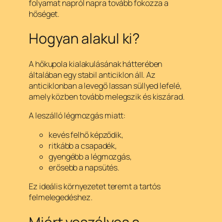
folyamat napról napra tovább fokozza a
hőséget.
Hogyan alakul ki?
A hőkupola kialakulásának hátterében
általában egy stabil anticiklon áll. Az
anticiklonban a levegő lassan süllyed lefelé,
amely közben tovább melegszik és kiszárad.
A leszálló légmozgás miatt:
kevés felhő képződik,
ritkább a csapadék,
gyengébb a légmozgás,
erősebb a napsütés.
Ez ideális környezetet teremt a tartós
felmelegedéshez.