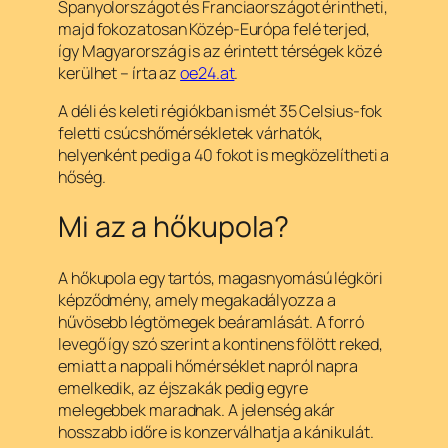
Spanyolországot és Franciaországot érintheti,
majd fokozatosan Közép-Európa felé terjed,
így Magyarország is az érintett térségek közé
kerülhet – írta az
oe24.at
.
A déli és keleti régiókban ismét 35 Celsius-fok
feletti csúcshőmérsékletek várhatók,
helyenként pedig a 40 fokot is megközelítheti a
hőség.
Mi az a hőkupola?
A hőkupola egy tartós, magasnyomású légköri
képződmény, amely megakadályozza a
hűvösebb légtömegek beáramlását. A forró
levegő így szó szerint a kontinens fölött reked,
emiatt a nappali hőmérséklet napról napra
emelkedik, az éjszakák pedig egyre
melegebbek maradnak. A jelenség akár
hosszabb időre is konzerválhatja a kánikulát.