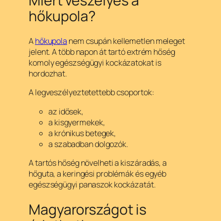
Miért veszélyes a
hőkupola?
A
hőkupola
nem csupán kellemetlen meleget
jelent. A több napon át tartó extrém hőség
komoly egészségügyi kockázatokat is
hordozhat.
A legveszélyeztetettebb csoportok:
az idősek,
a kisgyermekek,
a krónikus betegek,
a szabadban dolgozók.
A tartós hőség növelheti a kiszáradás, a
hőguta, a keringési problémák és egyéb
egészségügyi panaszok kockázatát.
Magyarországot is