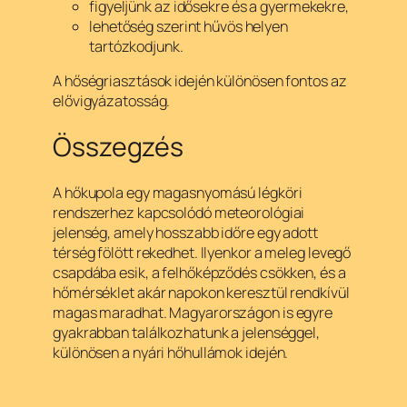
figyeljünk az idősekre és a gyermekekre,
lehetőség szerint hűvös helyen
tartózkodjunk.
A hőségriasztások idején különösen fontos az
elővigyázatosság.
Összegzés
A hőkupola egy magasnyomású légköri
rendszerhez kapcsolódó meteorológiai
jelenség, amely hosszabb időre egy adott
térség fölött rekedhet. Ilyenkor a meleg levegő
csapdába esik, a felhőképződés csökken, és a
hőmérséklet akár napokon keresztül rendkívül
magas maradhat. Magyarországon is egyre
gyakrabban találkozhatunk a jelenséggel,
különösen a nyári hőhullámok idején.