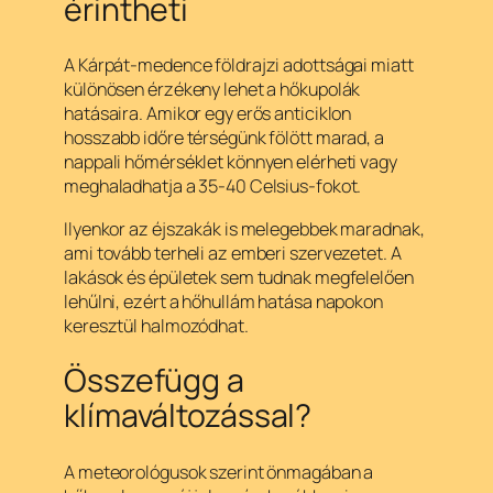
érintheti
A Kárpát-medence földrajzi adottságai miatt
különösen érzékeny lehet a hőkupolák
hatásaira. Amikor egy erős anticiklon
hosszabb időre térségünk fölött marad, a
nappali hőmérséklet könnyen elérheti vagy
meghaladhatja a 35-40 Celsius-fokot.
Ilyenkor az éjszakák is melegebbek maradnak,
ami tovább terheli az emberi szervezetet. A
lakások és épületek sem tudnak megfelelően
lehűlni, ezért a hőhullám hatása napokon
keresztül halmozódhat.
Összefügg a
klímaváltozással?
A meteorológusok szerint önmagában a