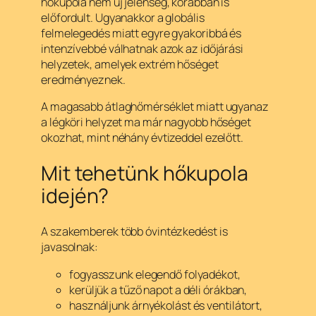
hőkupola nem új jelenség, korábban is
előfordult. Ugyanakkor a globális
felmelegedés miatt egyre gyakoribbá és
intenzívebbé válhatnak azok az időjárási
helyzetek, amelyek extrém hőséget
eredményeznek.
A magasabb átlaghőmérséklet miatt ugyanaz
a légköri helyzet ma már nagyobb hőséget
okozhat, mint néhány évtizeddel ezelőtt.
Mit tehetünk hőkupola
idején?
A szakemberek több óvintézkedést is
javasolnak:
fogyasszunk elegendő folyadékot,
kerüljük a tűző napot a déli órákban,
használjunk árnyékolást és ventilátort,