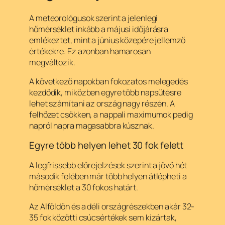
A meteorológusok szerint a jelenlegi
hőmérséklet inkább a májusi időjárásra
emlékeztet, mint a június közepére jellemző
értékekre. Ez azonban hamarosan
megváltozik.
A következő napokban fokozatos melegedés
kezdődik, miközben egyre több napsütésre
lehet számítani az ország nagy részén. A
felhőzet csökken, a nappali maximumok pedig
napról napra magasabbra kúsznak.
Egyre több helyen lehet 30 fok felett
A legfrissebb előrejelzések szerint a jövő hét
második felében már több helyen átlépheti a
hőmérséklet a 30 fokos határt.
Az Alföldön és a déli országrészekben akár 32-
35 fok közötti csúcsértékek sem kizártak,