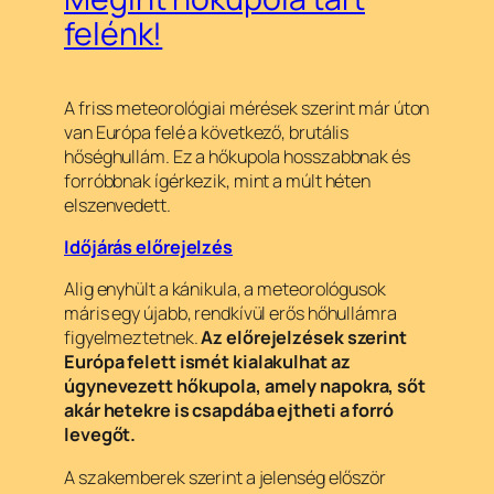
felénk!
A friss meteorológiai mérések szerint már úton
van Európa felé a következő, brutális
hőséghullám. Ez a hőkupola hosszabbnak és
forróbbnak ígérkezik, mint a múlt héten
elszenvedett.
Időjárás előrejelzés
Alig enyhült a kánikula, a meteorológusok
máris egy újabb, rendkívül erős hőhullámra
figyelmeztetnek.
Az előrejelzések szerint
Európa felett ismét kialakulhat az
úgynevezett hőkupola, amely napokra, sőt
akár hetekre is csapdába ejtheti a forró
levegőt.
A szakemberek szerint a jelenség először