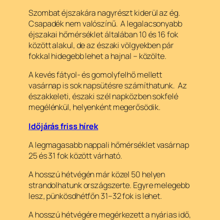
Szombat éjszakára nagyrészt kiderül az ég.
Csapadék nem valószínű. A legalacsonyabb
éjszakai hőmérséklet általában 10 és 16 fok
között alakul, de az északi völgyekben pár
fokkal hidegebb lehet a hajnal – közölte.
A kevés fátyol- és gomolyfelhő mellett
vasárnap is sok napsütésre számíthatunk. Az
északkeleti, északi szél napközben sokfelé
megélénkül, helyenként megerősödik.
Időjárás friss hírek
A legmagasabb nappali hőmérséklet vasárnap
25 és 31 fok között várható.
A hosszú hétvégén már közel 50 helyen
strandolhatunk országszerte. Egyre melegebb
lesz, pünkösdhétfőn 31–32 fok is lehet.
A hosszú hétvégére megérkezett a nyárias idő,