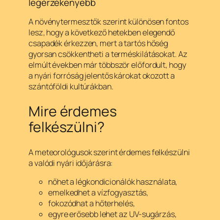
legérzékenyebb
A növénytermesztők szerint különösen fontos
lesz, hogy a következő hetekben elegendő
csapadék érkezzen, mert a tartós hőség
gyorsan csökkentheti a terméskilátásokat. Az
elmúlt években már többször előfordult, hogy
a nyári forróság jelentős károkat okozott a
szántóföldi kultúrákban.
Mire érdemes
felkészülni?
A meteorológusok szerint érdemes felkészülni
a valódi nyári időjárásra:
nőhet a légkondicionálók használata,
emelkedhet a vízfogyasztás,
fokozódhat a hőterhelés,
egyre erősebb lehet az UV-sugárzás,