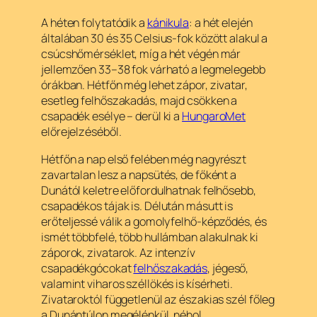
A héten folytatódik a
kánikula
: a hét elején
általában 30 és 35 Celsius-fok között alakul a
csúcshőmérséklet, míg a hét végén már
jellemzően 33–38 fok várható a legmelegebb
órákban. Hétfőn még lehet zápor, zivatar,
esetleg felhőszakadás, majd csökken a
csapadék esélye – derül ki a
HungaroMet
előrejelzéséből.
Hétfőn a nap első felében még nagyrészt
zavartalan lesz a napsütés, de főként a
Dunától keletre előfordulhatnak felhősebb,
csapadékos tájak is. Délután másutt is
erőteljessé válik a gomolyfelhő-képződés, és
ismét többfelé, több hullámban alakulnak ki
záporok, zivatarok. Az intenzív
csapadékgócokat
felhőszakadás
, jégeső,
valamint viharos széllökés is kísérheti.
Zivataroktól függetlenül az északias szél főleg
a Dunántúlon megélénkül, néhol