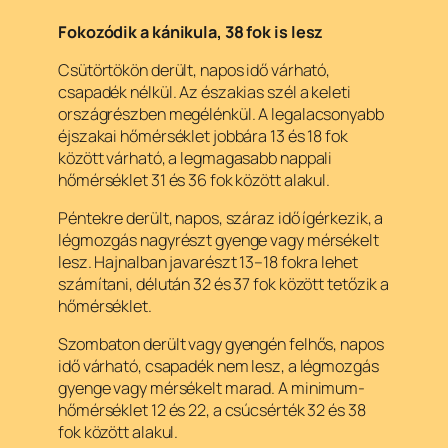
Fokozódik a kánikula, 38 fok is lesz
Csütörtökön derült, napos idő várható,
csapadék nélkül. Az északias szél a keleti
országrészben megélénkül. A legalacsonyabb
éjszakai hőmérséklet jobbára 13 és 18 fok
között várható, a legmagasabb nappali
hőmérséklet 31 és 36 fok között alakul.
Péntekre derült, napos, száraz idő ígérkezik, a
légmozgás nagyrészt gyenge vagy mérsékelt
lesz. Hajnalban javarészt 13–18 fokra lehet
számítani, délután 32 és 37 fok között tetőzik a
hőmérséklet.
Szombaton derült vagy gyengén felhős, napos
idő várható, csapadék nem lesz, a légmozgás
gyenge vagy mérsékelt marad. A minimum-
hőmérséklet 12 és 22, a csúcsérték 32 és 38
fok között alakul.