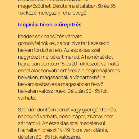
megerősödhet. Délutánra általában 30 és 35
fok közé melegszik fel a levegő.
Időjárási hírek, előrejelzés
Kedden sok napsütés várható
gomolyfelhőkkel, zápor, zivatar kevesebb
helyen fordulhat elő. Az északias szél
nagyrészt mérsékelt marad. A hőmérséklet
hajnalban döntően 15 és 20 fok között várható,
ennél alacsonyabb értékek a hidegre hajlamos
helyeken, magasabbak a vízpartoknál, a
belvárosokban és a magasabban fekvő
helyeken valószínűek. Délután 30–35 fok
várható.
Szerdán döntően derült vagy gyengén felhős,
napos idő várható, néhol zápor, zivatar nem
zárható ki. Az északias szél megélénkül.
Hajnalban jórészt 14–19 fokra van kilátás,
délután 30–35 fok valószínű.