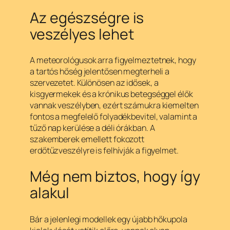
Az egészségre is
veszélyes lehet
A meteorológusok arra figyelmeztetnek, hogy
a tartós hőség jelentősen megterheli a
szervezetet. Különösen az idősek, a
kisgyermekek és a krónikus betegséggel élők
vannak veszélyben, ezért számukra kiemelten
fontos a megfelelő folyadékbevitel, valamint a
tűző nap kerülése a déli órákban. A
szakemberek emellett fokozott
erdőtűzveszélyre is felhívják a figyelmet.
Még nem biztos, hogy így
alakul
Bár a jelenlegi modellek egy újabb hőkupola