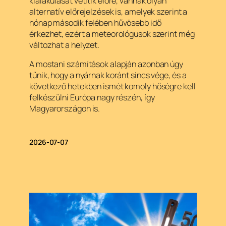
kialakulását vetítik előre, vannak olyan
alternatív előrejelzések is, amelyek szerint a
hónap második felében hűvösebb idő
érkezhet, ezért a meteorológusok szerint még
változhat a helyzet.
A mostani számítások alapján azonban úgy
tűnik, hogy a nyárnak koránt sincs vége, és a
következő hetekben ismét komoly hőségre kell
felkészülni Európa nagy részén, így
Magyarországon is.
2026-07-07