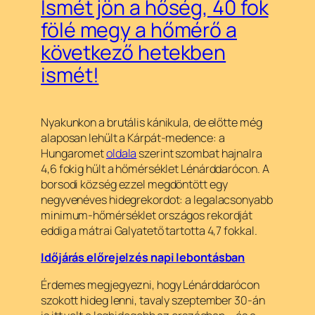
Ismét jön a hőség, 40 fok
fölé megy a hőmérő a
következő hetekben
ismét!
Nyakunkon a brutális kánikula, de előtte még
alaposan lehűlt a Kárpát-medence: a
Hungaromet
oldala
szerint szombat hajnalra
4,6 fokig hűlt a hőmérséklet Lénárddarócon. A
borsodi község ezzel megdöntött egy
negyvenéves hidegrekordot: a legalacsonyabb
minimum-hőmérséklet országos rekordját
eddig a mátrai Galyatető tartotta 4,7 fokkal.
Időjárás előrejelzés napi lebontásban
Érdemes megjegyezni, hogy Lénárddarócon
szokott hideg lenni, tavaly szeptember 30-án