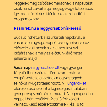
reggelek még csípősek maradnak, a napsütést
csak néhol zavarhatja meg egy-egy futó zápor,
így ma is tökéletes időnk lesz a szabadtéri
programokhoz.
Rsshirek.hu a leggyorsabb hírkereső
Búcsút inthetünk a szürke téli napoknak, a
vasárnapi ragyogó napsütés ugyanis csak az
előszele volt annak a kellemes tavaszi
időjárásnak, amely az előttünk álló hetet
jellemzi majd.
Vasárnap
nagyrészt derült
vagy gyengén
fátyolfelhős száraz időre számíthatunk,
csupán este jelenhetnek meg vastagabb
felhők a nyugati tájak fölött. A
HungaroMet
előrejelzése szerint a légmozgás általában
gyenge vagy mérsékelt marad. A legmagasabb
nappali hőmérséklet 12 és 18 fok között
várható. Késő estére többnyire -1 és +8 fok