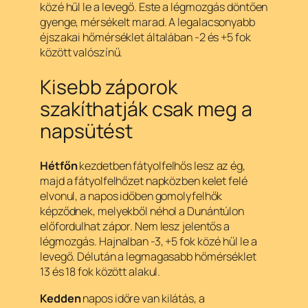
közé hűl le a levegő. Este a légmozgás döntően
gyenge, mérsékelt marad. A legalacsonyabb
éjszakai hőmérséklet általában -2 és +5 fok
között valószínű.
Kisebb záporok
szakíthatják csak meg a
napsütést
Hétfőn
kezdetben fátyolfelhős lesz az ég,
majd a fátyolfelhőzet napközben kelet felé
elvonul, a napos időben gomolyfelhők
képződnek, melyekből néhol a Dunántúlon
előfordulhat zápor. Nem lesz jelentős a
légmozgás. Hajnalban -3, +5 fok közé hűl le a
levegő. Délután a legmagasabb hőmérséklet
13 és 18 fok között alakul.
Kedden
napos időre van kilátás, a