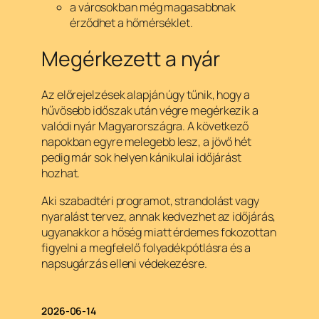
a városokban még magasabbnak
érződhet a hőmérséklet.
Megérkezett a nyár
Az előrejelzések alapján úgy tűnik, hogy a
hűvösebb időszak után végre megérkezik a
valódi nyár Magyarországra. A következő
napokban egyre melegebb lesz, a jövő hét
pedig már sok helyen kánikulai időjárást
hozhat.
Aki szabadtéri programot, strandolást vagy
nyaralást tervez, annak kedvezhet az időjárás,
ugyanakkor a hőség miatt érdemes fokozottan
figyelni a megfelelő folyadékpótlásra és a
napsugárzás elleni védekezésre.
2026-06-14