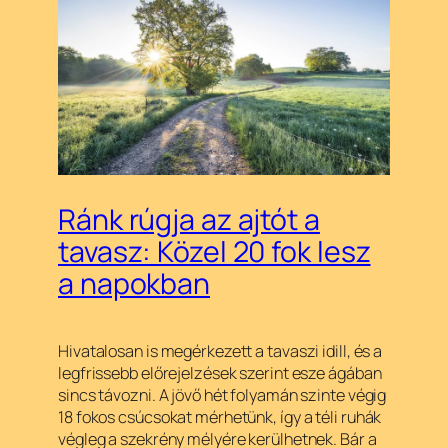
Ránk rúgja az ajtót a
tavasz: Közel 20 fok lesz
a napokban
Hivatalosan is megérkezett a tavaszi idill, és a
legfrissebb előrejelzések szerint esze ágában
sincs távozni. A jövő hét folyamán szinte végig
18 fokos csúcsokat mérhetünk, így a téli ruhák
végleg a szekrény mélyére kerülhetnek. Bár a