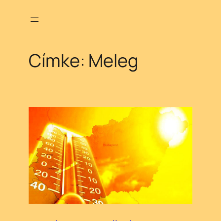
Ugrás
a
tartalomhoz
Címke:
Meleg