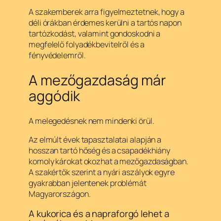
A szakemberek arra figyelmeztetnek, hogy a
déli órákban érdemes kerülni a tartós napon
tartózkodást, valamint gondoskodni a
megfelelő folyadékbevitelről és a
fényvédelemről.
A mezőgazdaság már
aggódik
A melegedésnek nem mindenki örül.
Az elmúlt évek tapasztalatai alapján a
hosszan tartó hőség és a csapadékhiány
komoly károkat okozhat a mezőgazdaságban.
A szakértők szerint a nyári aszályok egyre
gyakrabban jelentenek problémát
Magyarországon.
A kukorica és a napraforgó lehet a