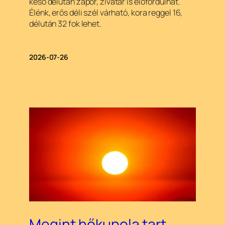
késő délután zápor, zivatar is előfordulhat.
Élénk, erős déli szél várható, kora reggel 16,
délután 32 fok lehet.
2026-07-26
Megint hőkupola tart