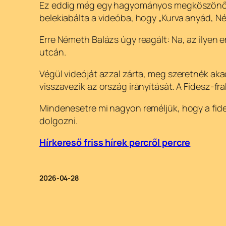
Ez eddig még egy hagyományos megköszönő, kel
belekiabálta a videóba, hogy „Kurva anyád, Ném
Erre Németh Balázs úgy reagált: Na, az ilyen 
utcán.
Végül videóját azzal zárta, meg szeretnék aka
visszavezik az ország irányítását. A Fidesz-fr
Mindenesetre mi nagyon reméljük, hogy a fide
dolgozni.
Hírkereső friss hírek percről percre
2026-04-28