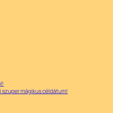
l!
ai szuper mágikus céldátum!