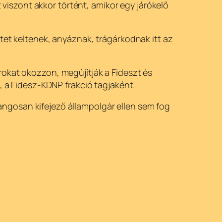
iszont akkor történt, amikor egy járókelő
etet keltenek, anyáznak, trágárkodnak itt az
rokat okozzon, megújítják a Fideszt és
i, a Fidesz-KDNP frakció tagjaként.
angosan kifejező állampolgár ellen sem fog