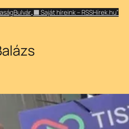
aság
Bulvár
„🟧 Saját híreink – RSSHírek.hu”
alázs