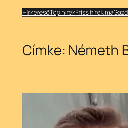
Ugrás
Hírkereső
Top hírek
Friss hírek ma
Gazd
a
tartalomhoz
Címke:
Németh B