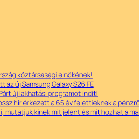
ország köztársasági elnökének!
itt az új Samsung Galaxy S26 FE
árt új lakhatási programot indít!
sz hír érkezett a 65 év felettieknek a pénzrő
, mutatjuk kinek mit jelent és mit hozhat a m