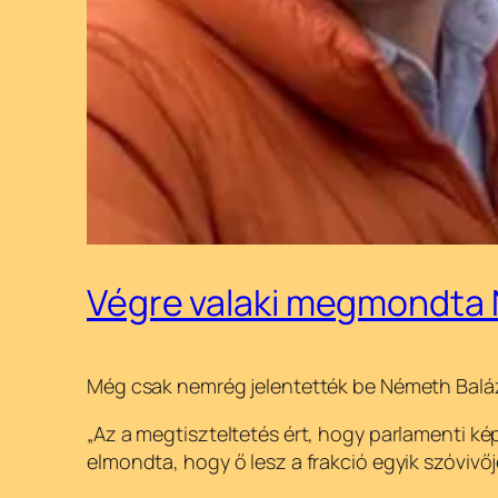
Végre valaki megmondta 
Még csak nemrég jelentették be Németh Balázs 
„Az a megtiszteltetés ért, hogy parlamenti ké
elmondta, hogy ő lesz a frakció egyik szóvivője