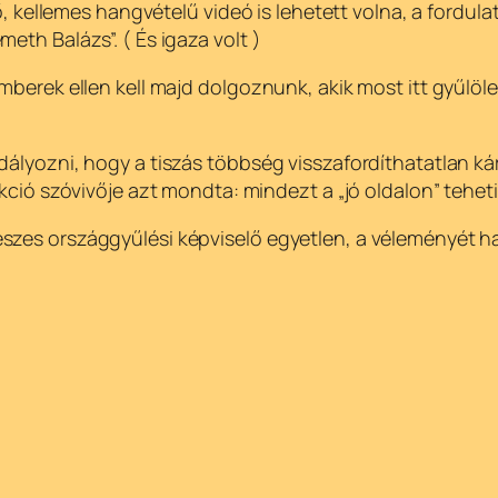
lemes hangvételű videó is lehetett volna, a fordulat v
eth Balázs”. ( És igaza volt )
emberek ellen kell majd dolgoznunk, akik most itt gyűlöl
dályozni, hogy a tiszás többség visszafordíthatatlan ká
akció szóvivője azt mondta: mindezt a „jó oldalon” tehet
szes országgyűlési képviselő egyetlen, a véleményét h