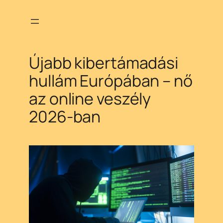
Ugrás
a
tartalomhoz
Újabb kibertámadási
hullám Európában – nő
az online veszély
2026-ban