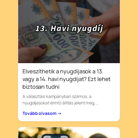
Elveszíthetik a nyugdíjasok a 13.
vagy a 14. havi nyugdíjat? Ezt lehet
biztosan tudni
A választási kampányban számos, a
nyugdíjasokat érintő állítás jelent meg,…
Tovább olvasom →