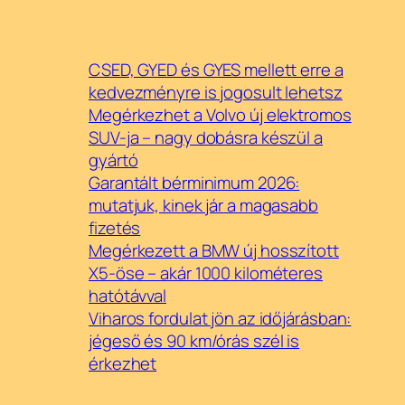
CSED, GYED és GYES mellett erre a
kedvezményre is jogosult lehetsz
Megérkezhet a Volvo új elektromos
SUV-ja – nagy dobásra készül a
gyártó
Garantált bérminimum 2026:
mutatjuk, kinek jár a magasabb
fizetés
Megérkezett a BMW új hosszított
X5-öse – akár 1000 kilométeres
hatótávval
Viharos fordulat jön az időjárásban:
jégeső és 90 km/órás szél is
érkezhet