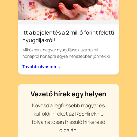
Itt a bejelentés a 2 millió forint feletti
nyugdíjakról!
Miközben magyar nyugdíjasok százezrei
hónapról hónapra egyre nehezebben jönnek ki…
Tovább olvasom →
Vezető hírek egy helyen
Kövesd a legfrissebb magyar és
külföldi híreket az RSSHírek.hu
folyamatosan frissülő hírkereső
oldalán.