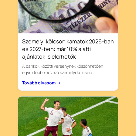
Személyi kölcsön kamatok 2026-ban
és 2027-ben: már 10% alatti
ajánlatok is elérhetők
A bankok közötti versenynek köszönhetően
egyre több kedvező személyi kölcsön…
Tovább olvasom →