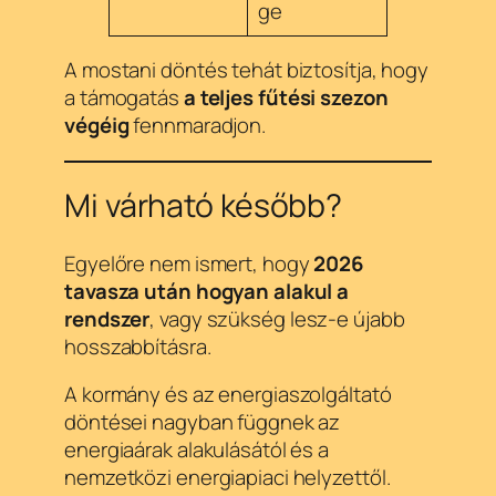
ge
A mostani döntés tehát biztosítja, hogy
a támogatás
a teljes fűtési szezon
végéig
fennmaradjon.
Mi várható később?
Egyelőre nem ismert, hogy
2026
tavasza után hogyan alakul a
rendszer
, vagy szükség lesz-e újabb
hosszabbításra.
A kormány és az energiaszolgáltató
döntései nagyban függnek az
energiaárak alakulásától és a
nemzetközi energiapiaci helyzettől.