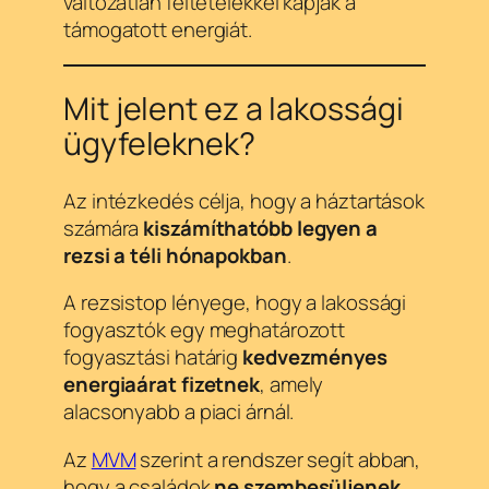
változatlan feltételekkel kapják a
támogatott energiát.
Mit jelent ez a lakossági
ügyfeleknek?
Az intézkedés célja, hogy a háztartások
számára
kiszámíthatóbb legyen a
rezsi a téli hónapokban
.
A rezsistop lényege, hogy a lakossági
fogyasztók egy meghatározott
fogyasztási határig
kedvezményes
energiaárat fizetnek
, amely
alacsonyabb a piaci árnál.
Az
MVM
szerint a rendszer segít abban,
hogy a családok
ne szembesüljenek