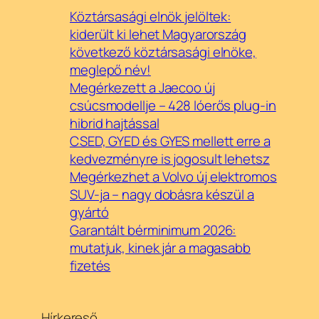
Köztársasági elnök jelöltek:
kiderült ki lehet Magyarország
következő köztársasági elnöke,
meglepő név!
Megérkezett a Jaecoo új
csúcsmodellje – 428 lóerős plug-in
hibrid hajtással
CSED, GYED és GYES mellett erre a
kedvezményre is jogosult lehetsz
Megérkezhet a Volvo új elektromos
SUV-ja – nagy dobásra készül a
gyártó
Garantált bérminimum 2026:
mutatjuk, kinek jár a magasabb
fizetés
Hírkereső