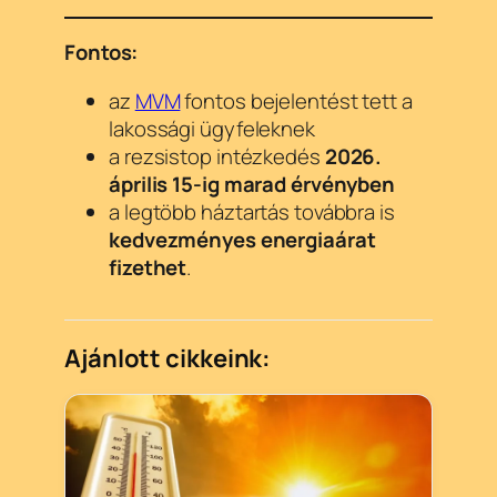
Fontos:
az
MVM
fontos bejelentést tett a
lakossági ügyfeleknek
a rezsistop intézkedés
2026.
április 15-ig marad érvényben
a legtöbb háztartás továbbra is
kedvezményes energiaárat
fizethet
.
Ajánlott cikkeink: