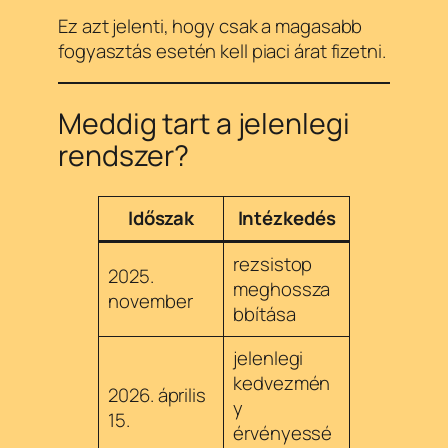
Ez azt jelenti, hogy csak a magasabb
fogyasztás esetén kell piaci árat fizetni.
Meddig tart a jelenlegi
rendszer?
Időszak
Intézkedés
rezsistop
2025.
meghossza
november
bbítása
jelenlegi
kedvezmén
2026. április
y
15.
érvényessé