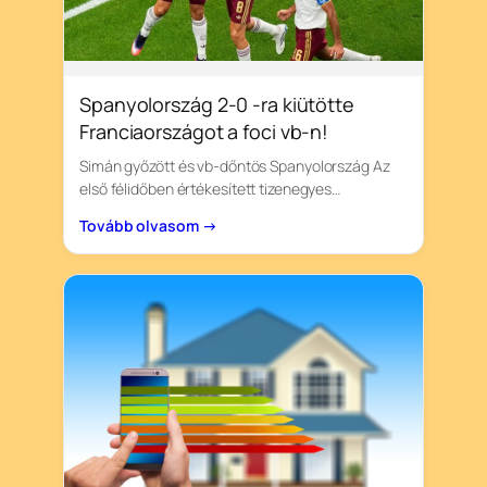
Spanyolország 2-0 -ra kiütötte
Franciaországot a foci vb-n!
Simán győzött és vb-dőntös Spanyolország Az
első félidőben értékesített tizenegyes…
Tovább olvasom →