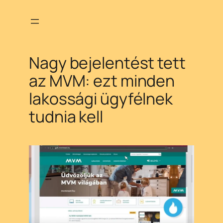
Ugrás
a
tartalomhoz
Nagy bejelentést tett
az MVM: ezt minden
lakossági ügyfélnek
tudnia kell