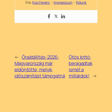
Írta:
Kiss Ferenc
–
Impresszum
–
Rólunk
←
Óraátállítás-2026:
Ötös lottó:
Magyarország már
beragadtak
eldöntötte, melyik
ismét a
időszámítást támogatná
milliárdok!
→