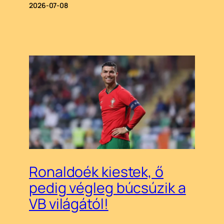
2026-07-08
Ronaldoék kiestek, ő
pedig végleg búcsúzik a
VB világától!