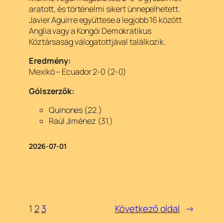
aratott, és történelmi sikert ünnepelhetett.
Javier Aguirre együttese a legjobb 16 között
Anglia vagy a Kongói Demokratikus
Köztársaság válogatottjával találkozik.
Eredmény:
Mexikó – Ecuador 2-0 (2-0)
Gólszerzők:
Quinones (22.)
Raúl Jiménez (31.)
2026-07-01
1
2
3
Következő oldal
→