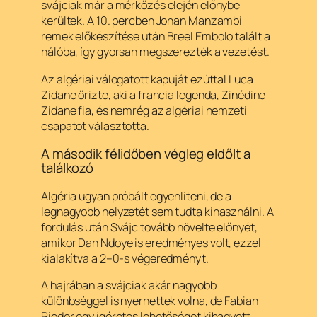
svájciak már a mérkőzés elején előnybe
kerültek. A 10. percben Johan Manzambi
remek előkészítése után Breel Embolo talált a
hálóba, így gyorsan megszerezték a vezetést.
Az algériai válogatott kapuját ezúttal Luca
Zidane őrizte, aki a francia legenda, Zinédine
Zidane fia, és nemrég az algériai nemzeti
csapatot választotta.
A második félidőben végleg eldőlt a
találkozó
Algéria ugyan próbált egyenlíteni, de a
legnagyobb helyzetét sem tudta kihasználni. A
fordulás után Svájc tovább növelte előnyét,
amikor Dan Ndoye is eredményes volt, ezzel
kialakítva a 2–0-s végeredményt.
A hajrában a svájciak akár nagyobb
különbséggel is nyerhettek volna, de Fabian
Rieder egy ígéretes lehetőséget kihagyott.