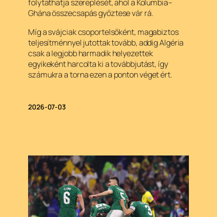
folytathatja szereplését, ahol a Kolumbia–
Ghána összecsapás győztese vár rá.
Míg a svájciak csoportelsőként, magabiztos
teljesítménnyel jutottak tovább, addig Algéria
csak a legjobb harmadik helyezettek
egyikeként harcolta ki a továbbjutást, így
számukra a torna ezen a ponton véget ért.
2026-07-03