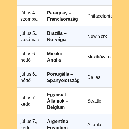
július 4.,
Paraguay –
Philadelphia
23
szombat
Franciaország
július 5.,
Brazília –
New York
22
vasárnap
Norvégia
július 6.,
Mexikó –
Mexikóváros
02
hétfő
Anglia
július 6.,
Portugália –
Dallas
21
hétfő
Spanyolország
Egyesült
július 7.,
Államok –
Seattle
02
kedd
Belgium
július 7.,
Argentína –
Atlanta
18
kedd
Egyiptom