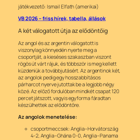
játékvezető: Ismail Elfath (amerikai)
VB 2026 – friss hírek, tabella, állások
A két válogatott útja az elődöntőig
Az angol és az argentin válogatott is
viszonylag könnyedén nyerte meg a
csoportját, a kieséses szakaszban viszont
rögös út várt rájuk, és többször is meg kellett
küzdeniük a továbbjutásért. Az argentinok két,
az angolok pedig egy hosszabbításos
párharcot nyerve jutottak be a legjobb négy
közé. Az előző fordulóban mindkét csapat 120
percet játszott, vagyis egyforma fáradtan
készülhettek az elődöntőre.
Az angolok menetelése:
csoportmeccsek: Anglia–Horvátország
4-2, Anglia–Ghána 0-0, Anglia–Panama