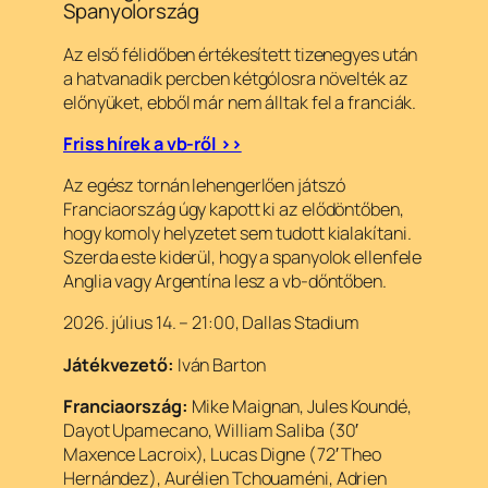
Spanyolország
Az első félidőben értékesített tizenegyes után
a hatvanadik percben kétgólosra növelték az
előnyüket, ebből már nem álltak fel a franciák.
Friss hírek a vb-ről >>
Az egész tornán lehengerlően játszó
Franciaország úgy kapott ki az elődöntőben,
hogy komoly helyzetet sem tudott kialakítani.
Szerda este kiderül, hogy a spanyolok ellenfele
Anglia vagy Argentína lesz a vb-dőntőben.
2026. július 14. – 21:00, Dallas Stadium
Játékvezető:
Iván Barton
Franciaország:
Mike Maignan, Jules Koundé,
Dayot Upamecano, William Saliba (30′
Maxence Lacroix), Lucas Digne (72′ Theo
Hernández), Aurélien Tchouaméni, Adrien