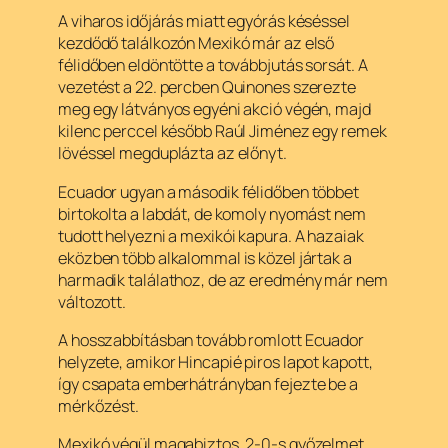
A viharos időjárás miatt egyórás késéssel
kezdődő találkozón Mexikó már az első
félidőben eldöntötte a továbbjutás sorsát. A
vezetést a 22. percben Quinones szerezte
meg egy látványos egyéni akció végén, majd
kilenc perccel később Raúl Jiménez egy remek
lövéssel megduplázta az előnyt.
Ecuador ugyan a második félidőben többet
birtokolta a labdát, de komoly nyomást nem
tudott helyezni a mexikói kapura. A hazaiak
eközben több alkalommal is közel jártak a
harmadik találathoz, de az eredmény már nem
változott.
A hosszabbításban tovább romlott Ecuador
helyzete, amikor Hincapié piros lapot kapott,
így csapata emberhátrányban fejezte be a
mérkőzést.
Mexikó végül magabiztos, 2-0-s győzelmet