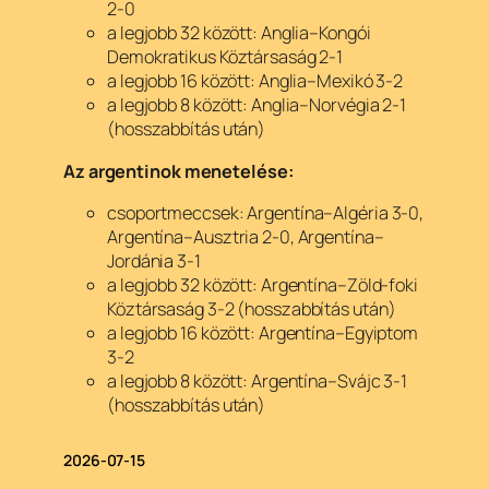
2-0
a legjobb 32 között: Anglia–Kongói
Demokratikus Köztársaság 2-1
a legjobb 16 között: Anglia–Mexikó 3-2
a legjobb 8 között: Anglia–Norvégia 2-1
(hosszabbítás után)
Az argentinok menetelése:
csoportmeccsek: Argentína–Algéria 3-0,
Argentína–Ausztria 2-0, Argentína–
Jordánia 3-1
a legjobb 32 között: Argentína–Zöld-foki
Köztársaság 3-2 (hosszabbítás után)
a legjobb 16 között: Argentína–Egyiptom
3-2
a legjobb 8 között: Argentína–Svájc 3-1
(hosszabbítás után)
2026-07-15