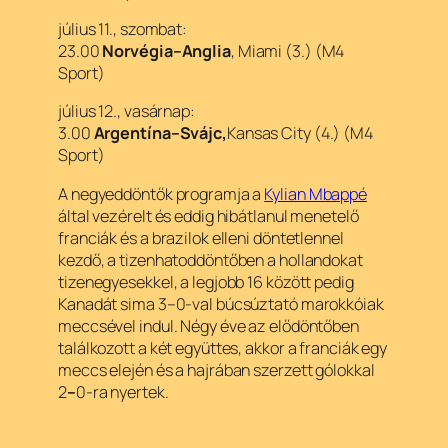
július 11., szombat:
23.00
Norvégia–Anglia
, Miami (3.) (M4
Sport)
július 12., vasárnap:
3.00
Argentína–Svájc,
Kansas City (4.) (M4
Sport)
A negyeddöntők programja a
Kylian Mbappé
által vezérelt és eddig hibátlanul menetelő
franciák és a brazilok elleni döntetlennel
kezdő, a tizenhatoddöntőben a hollandokat
tizenegyesekkel, a legjobb 16 között pedig
Kanadát sima 3–0-val búcsúztató marokkóiak
meccsével indul. Négy éve az elődöntőben
találkozott a két együttes, akkor a franciák egy
meccs elején és a hajrában szerzett gólokkal
2
–
0-ra nyertek.