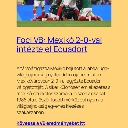
Foci VB: Mexikó 2-0-val
intézte el Ecuadort
A társházigazda Mexikó bejutott a labdarúgó-
világbajnokság nyolcaddöntőjébe, miután
Mexikóvárosban 2-0-ra legyőzte Ecuador
válogatottját. A siker különösen emlékezetes a
mexikói szurkolók számára, hiszen a csapat
1986 óta először tudott mérkőzést nyerni a
világbajnokság egyenes kieséses
szakaszában.
Kövesse a VB eredményeket itt