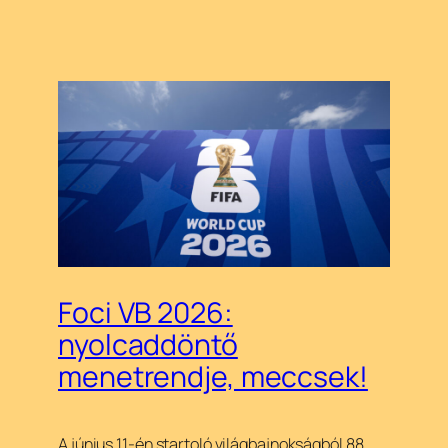
Foci VB 2026:
nyolcaddöntő
menetrendje, meccsek!
A június 11-én startoló világbajnokságból 88