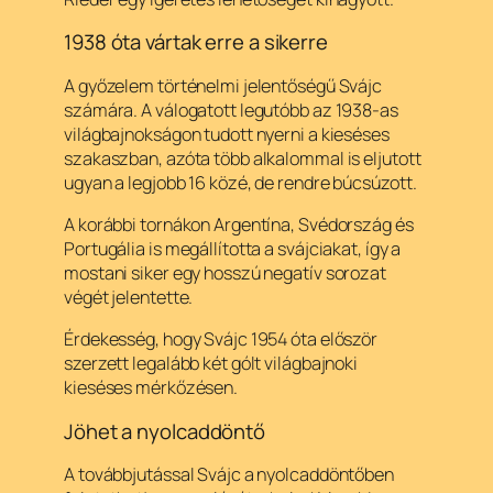
1938 óta vártak erre a sikerre
A győzelem történelmi jelentőségű Svájc
számára. A válogatott legutóbb az 1938-as
világbajnokságon tudott nyerni a kieséses
szakaszban, azóta több alkalommal is eljutott
ugyan a legjobb 16 közé, de rendre búcsúzott.
A korábbi tornákon Argentína, Svédország és
Portugália is megállította a svájciakat, így a
mostani siker egy hosszú negatív sorozat
végét jelentette.
Érdekesség, hogy Svájc 1954 óta először
szerzett legalább két gólt világbajnoki
kieséses mérkőzésen.
Jöhet a nyolcaddöntő
A továbbjutással Svájc a nyolcaddöntőben