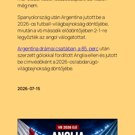
még nem.
Spanyolország után Argentína jutott be a
2026-os futball-világbajnokság döntőjébe,
miután a vb második elődöntőjében 2-1-re
legyőzték az angol válogatottat.
Argentína drámai csatában, a 85. perc
után
szerzett gólokkal fordított Anglia ellen és jutott
be címvédőként a 2026-os labdarúgó-
világbajnokság döntőjébe.
2026-07-15