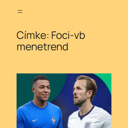
Ugrás
a
tartalomhoz
Címke:
Foci-vb
menetrend