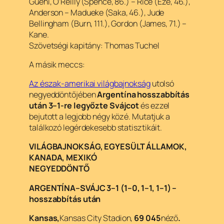
Guéhi, O’Reilly (Spence, 86.) – Rice (Eze, 46.),
Anderson – Madueke (Saka, 46.), Jude
Bellingham (Burn, 111.), Gordon (James, 71.) –
Kane.
Szövetségi kapitány: Thomas Tuchel
A másik meccs:
Az észak-amerikai világbajnokság
utolsó
negyeddöntőjében
Argentína hosszabbítás
után 3–1-re legyőzte Svájcot
és ezzel
bejutott a legjobb négy közé. Mutatjuk a
találkozó legérdekesebb statisztikáit.
VILÁGBAJNOKSÁG, EGYESÜLT ÁLLAMOK,
KANADA, MEXIKÓ
NEGYEDDÖNTŐ
ARGENTÍNA–SVÁJC
3–1 (1–0, 1–1, 1–1)
–
hosszabbítás után
Kansas,
Kansas City Stadion,
69 045
néző
.