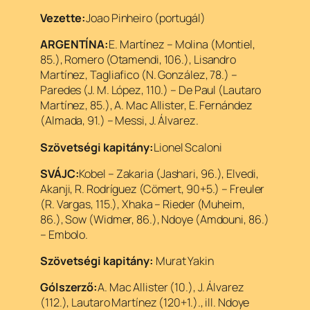
Vezette:
Joao Pinheiro (portugál)
ARGENTÍNA:
E. Martínez – Molina (Montiel,
85.), Romero (Otamendi, 106.), Lisandro
Martínez, Tagliafico (N. González, 78.) –
Paredes (J. M. López, 110.) – De Paul (Lautaro
Martínez, 85.), A. Mac Allister, E. Fernández
(Almada, 91.) – Messi, J. Álvarez.
Szövetségi kapitány:
Lionel Scaloni
SVÁJC:
Kobel – Zakaria (Jashari, 96.), Elvedi,
Akanji, R. Rodríguez (Cömert, 90+5.) – Freuler
(R. Vargas, 115.), Xhaka – Rieder (Muheim,
86.), Sow (Widmer, 86.), Ndoye (Amdouni, 86.)
– Embolo.
Szövetségi kapitány:
Murat Yakin
Gólszerző:
A. Mac Allister (10.), J. Álvarez
(112.), Lautaro Martínez (120+1.)., ill. Ndoye