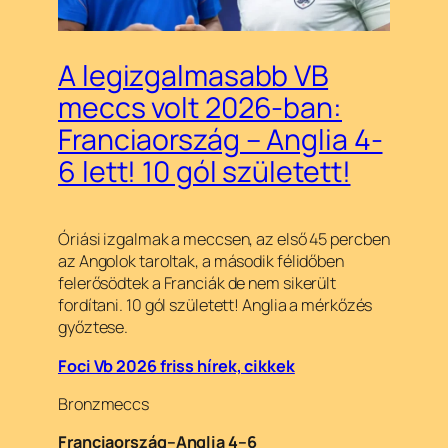
A legizgalmasabb VB
meccs volt 2026-ban:
Franciaország – Anglia 4-
6 lett! 10 gól született!
Óriási izgalmak a meccsen, az első 45 percben
az Angolok taroltak, a második félidőben
felerősödtek a Franciák de nem sikerült
fordítani. 10 gól született! Anglia a mérkőzés
győztese.
Foci Vb 2026 friss hírek, cikkek
Bronzmeccs
Franciaország–Anglia 4–6