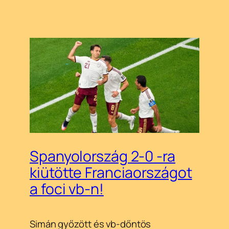
Spanyolország 2-0 -ra
kiütötte Franciaországot
a foci vb-n!
Simán győzött és vb-dőntös