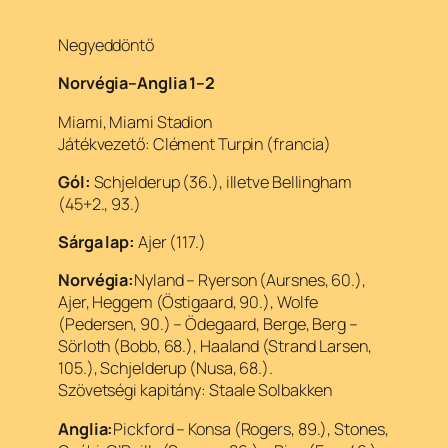
Negyeddöntő
Norvégia–Anglia 1–2
Miami, Miami Stadion
Játékvezető: Clément Turpin (francia)
Gól:
Schjelderup (36.), illetve Bellingham
(45+2., 93.)
Sárga lap:
Ajer (117.)
Norvégia:
Nyland – Ryerson (Aursnes, 60.),
Ajer, Heggem (Östigaard, 90.), Wolfe
(Pedersen, 90.) – Ödegaard, Berge, Berg –
Sörloth (Bobb, 68.), Haaland (Strand Larsen,
105.), Schjelderup (Nusa, 68.).
Szövetségi kapitány: Staale Solbakken
Anglia:
Pickford – Konsa (Rogers, 89.), Stones,