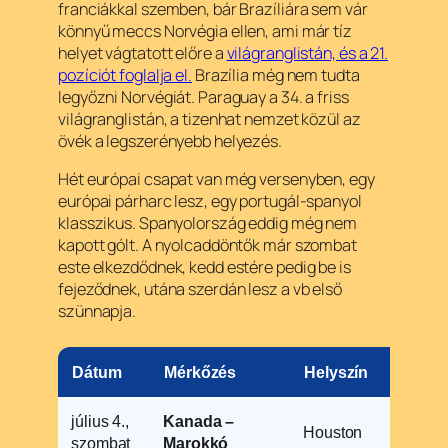
franciákkal szemben, bár Brazíliára sem vár
könnyű meccs Norvégia ellen, ami már tíz
helyet vágtatott előre a
világranglistán, és a 21.
pozíciót foglalja el.
Brazília még nem tudta
legyőzni Norvégiát. Paraguay a 34. a friss
világranglistán, a tizenhat nemzet közül az
övék a legszerényebb helyezés.
Hét európai csapat van még versenyben, egy
európai párharc lesz, egy portugál-spanyol
klasszikus. Spanyolország eddig még nem
kapott gólt. A nyolcaddöntők már szombat
este elkezdődnek, kedd estére pedig be is
fejeződnek, utána szerdán lesz a vb első
szünnapja.
Dátum
Mérkőzés
Helyszín
Idő
július 4.,
Kanada –
Houston
19
szombat
Marokkó