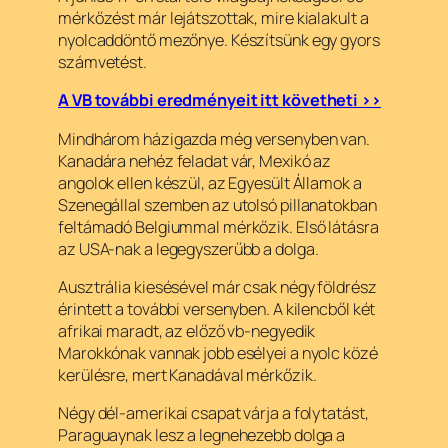
mérkőzést már lejátszottak, mire kialakult a
nyolcaddöntő mezőnye. Készítsünk egy gyors
számvetést.
A VB további eredményeit itt követheti >>
Mindhárom házigazda még versenyben van.
Kanadára nehéz feladat vár, Mexikó az
angolok ellen készül, az Egyesült Államok a
Szenegállal szemben az utolsó pillanatokban
feltámadó Belgiummal mérkőzik. Első látásra
az USA-nak a legegyszerűbb a dolga.
Ausztrália kiesésével már csak négy földrész
érintett a további versenyben. A kilencből két
afrikai maradt, az előző vb-negyedik
Marokkónak vannak jobb esélyei a nyolc közé
kerülésre, mert Kanadával mérkőzik.
Négy dél-amerikai csapat várja a folytatást,
Paraguaynak lesz a legnehezebb dolga a