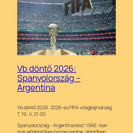
Vb döntő 2026:
Spanyolország –
Argentína
Vb döntő 2026: 2026-es FIFA-világbajnokság ·
7. 19., V, 21:00
Spanyolország – Argentína lesz! 1966 -ban
már elődöntőben összecsaptak, döntőben