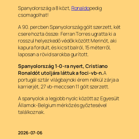
Spanyolország a 8 közt,
Ronaldo
pedig
csomagolhat!
A 90. percben Spanyolország gólt szerzett, két
csere hozta össze: Ferran Torres ugratta ki a
rosszul helyezkedő védők között Merinót, aki
kapura fordult, és kicsit balról, 15 méterről,
laposan a rövid sarokba gurított.
Spanyolország 1-0-ra nyert, Cristiano
Ronaldót utoljára láttuk a foci-vb-n.
A
portugál sztár világbajnoki érem nélkül zárja a
karrierjét, 27 vb-meccsen 11 gólt szerzett.
A spanyolok a legjobb nyolc között az Egyesült
Államok-Belgium mérkőzés győztesével
találkoznak.
2026-07-06