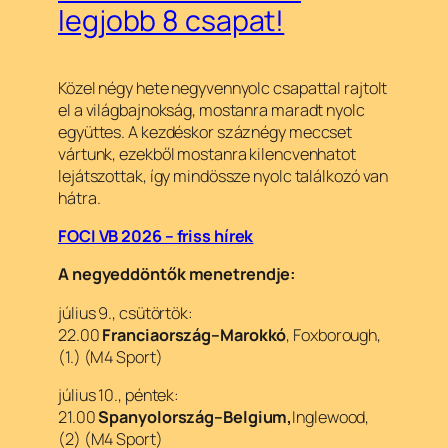
legjobb 8 csapat!
Közel négy hete negyvennyolc csapattal rajtolt
el a világbajnokság, mostanra maradt nyolc
együttes. A kezdéskor száznégy meccset
vártunk, ezekből mostanra kilencvenhatot
lejátszottak, így mindössze nyolc találkozó van
hátra.
FOCI VB 2026 – friss hírek
A negyeddöntők menetrendje:
július 9., csütörtök:
22.00
Franciaország–Marokkó
, Foxborough,
(1.) (M4 Sport)
július 10., péntek:
21.00
Spanyolország–Belgium,
Inglewood,
(2) (M4 Sport)