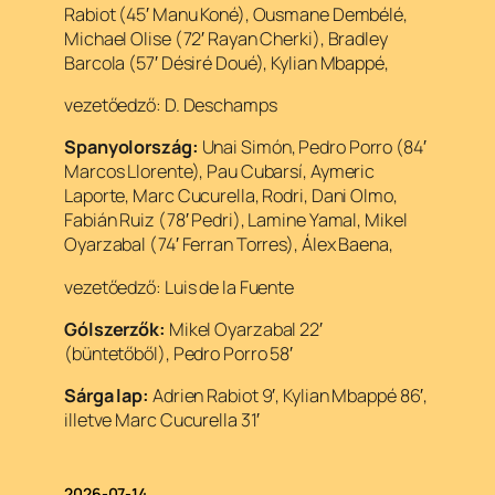
Rabiot (45′ Manu Koné), Ousmane Dembélé,
Michael Olise (72′ Rayan Cherki), Bradley
Barcola (57′ Désiré Doué), Kylian Mbappé,
vezetőedző: D. Deschamps
Spanyolország:
Unai Simón, Pedro Porro (84′
Marcos Llorente), Pau Cubarsí, Aymeric
Laporte, Marc Cucurella, Rodri, Dani Olmo,
Fabián Ruiz (78′ Pedri), Lamine Yamal, Mikel
Oyarzabal (74′ Ferran Torres), Álex Baena,
vezetőedző: Luis de la Fuente
Gólszerzők:
Mikel Oyarzabal 22′
(büntetőből), Pedro Porro 58′
Sárga lap:
Adrien Rabiot 9′, Kylian Mbappé 86′,
illetve Marc Cucurella 31′
2026-07-14