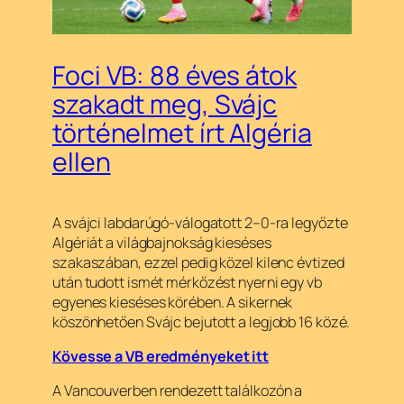
Foci VB: 88 éves átok
szakadt meg, Svájc
történelmet írt Algéria
ellen
A svájci labdarúgó-válogatott 2–0-ra legyőzte
Algériát a világbajnokság kieséses
szakaszában, ezzel pedig közel kilenc évtized
után tudott ismét mérkőzést nyerni egy vb
egyenes kieséses körében. A sikernek
köszönhetően Svájc bejutott a legjobb 16 közé.
Kövesse a VB eredményeket itt
A Vancouverben rendezett találkozón a