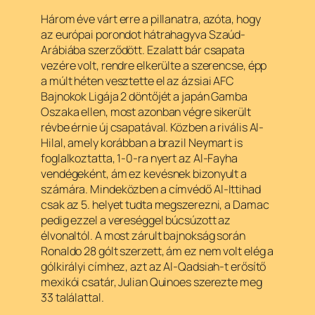
Három éve várt erre a pillanatra, azóta, hogy
az európai porondot hátrahagyva Szaúd-
Arábiába szerződött. Ezalatt bár csapata
vezére volt, rendre elkerülte a szerencse, épp
a múlt héten vesztette el az ázsiai AFC
Bajnokok Ligája 2 döntőjét a japán Gamba
Oszaka ellen, most azonban végre sikerült
révbe érnie új csapatával. Közben a rivális Al-
Hilal, amely korábban a brazil Neymart is
foglalkoztatta, 1-0-ra nyert az Al-Fayha
vendégeként, ám ez kevésnek bizonyult a
számára. Mindeközben a címvédő Al-Ittihad
csak az 5. helyet tudta megszerezni, a Damac
pedig ezzel a vereséggel búcsúzott az
élvonaltól. A most zárult bajnokság során
Ronaldo 28 gólt szerzett, ám ez nem volt elég a
gólkirályi címhez, azt az Al-Qadsiah-t erősítő
mexikói csatár, Julian Quinoes szerezte meg
33 találattal.