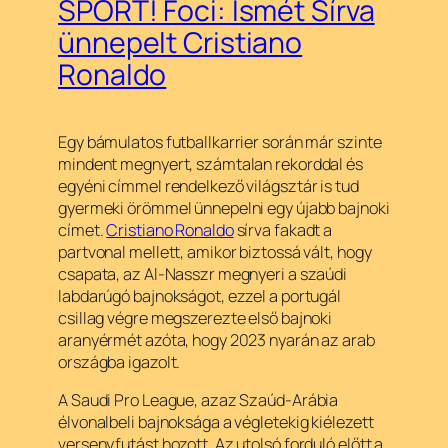
SPORT! Foci: Ismét Sírva
ünnepelt Cristiano
Ronaldo
Egy bámulatos futballkarrier során már szinte
mindent megnyert, számtalan rekorddal és
egyéni címmel rendelkező világsztár is tud
gyermeki örömmel ünnepelni egy újabb bajnoki
címet.
Cristiano Ronaldo
sírva fakadt a
partvonal mellett, amikor biztossá vált, hogy
csapata, az Al-Nasszr megnyeri a szaúdi
labdarúgó bajnokságot, ezzel a portugál
csillag végre megszerezte első bajnoki
aranyérmét azóta, hogy 2023 nyarán az arab
országba igazolt.
A Saudi Pro League, azaz Szaúd-Arábia
élvonalbeli bajnoksága a végletekig kiélezett
versenyfutást hozott. Az utolsó forduló előtt a