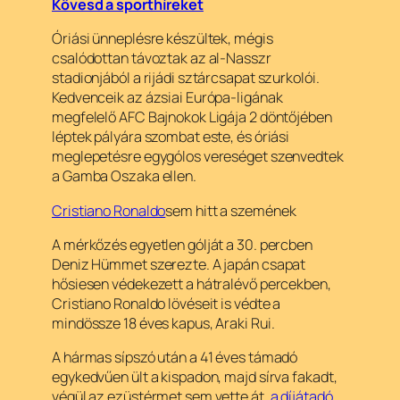
Kövesd a sporthíreket
Óriási ünneplésre készültek, mégis
csalódottan távoztak az al-Nasszr
stadionjából a rijádi sztárcsapat szurkolói.
Kedvenceik az ázsiai Európa-ligának
megfelelő AFC Bajnokok Ligája 2 döntőjében
léptek pályára szombat este, és óriási
meglepetésre egygólos vereséget szenvedtek
a Gamba Oszaka ellen.
Cristiano Ronaldo
sem hitt a szemének
A mérkőzés egyetlen gólját a 30. percben
Deniz Hümmet szerezte. A japán csapat
hősiesen védekezett a hátralévő percekben,
Cristiano Ronaldo lövéseit is védte a
mindössze 18 éves kapus, Araki Rui.
A hármas sípszó után a 41 éves támadó
egykedvűen ült a kispadon, majd sírva fakadt,
végül az ezüstérmet sem vette át,
a díjátadó