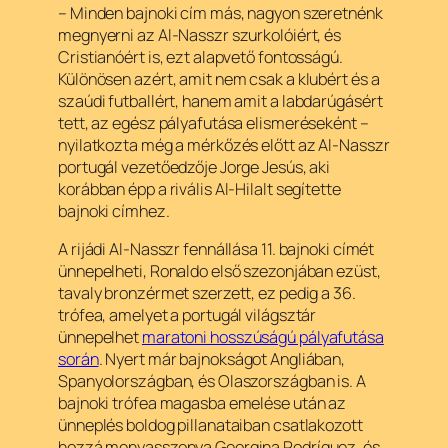
– Minden bajnoki cím más, nagyon szeretnénk
megnyerni az Al-Nasszr szurkolóiért, és
Cristianóért is, ezt alapvető fontosságú.
Különösen azért, amit nem csak a klubért és a
szaúdi futballért, hanem amit a labdarúgásért
tett, az egész pályafutása elismeréseként –
nyilatkozta még a mérkőzés előtt az Al-Nasszr
portugál vezetőedzője Jorge Jesús, aki
korábban épp a rivális Al-Hilalt segítette
bajnoki címhez.
A rijádi Al-Nasszr fennállása 11. bajnoki címét
ünnepelheti, Ronaldo első szezonjában ezüst,
tavaly bronzérmet szerzett, ez pedig a 36.
trófea, amelyet a portugál világsztár
ünnepelhet
maratoni hosszúságú pályafutása
során
. Nyert már bajnokságot Angliában,
Spanyolországban, és Olaszországban is. A
bajnoki trófea magasba emelése után az
ünneplés boldog pillanataiban csatlakozott
hozzá menyasszonya Georgina Rodríguez, és