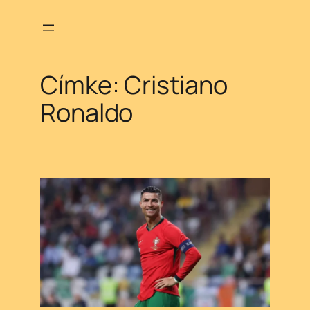
Ugrás
a
tartalomhoz
Címke:
Cristiano
Ronaldo