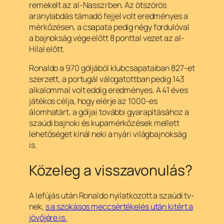
remekelt az al-Nasszrben. Az ötszörös
aranylabdás támadó fejjel volt eredményes a
mérkőzésen, a csapata pedig négy fordulóval
a bajnokság vége előtt 8 ponttal vezet az al-
Hilal előtt.
Ronaldo a 970 góljából klubcsapataiban 827-et
szerzett, a portugál válogatottban pedig 143
alkalommal volt eddig eredményes. A 41 éves
játékos célja, hogy elérje az 1000-es
álomhatárt, a góljai további gyarapításához a
szaúdi bajnoki és kupamérkőzések mellett
lehetőséget kínál neki a nyári világbajnokság
is.
Közeleg a visszavonulás?
A lefújás után Ronaldo nyilatkozott a szaúdi tv-
nek,
s a szokásos meccsértékelés után kitért a
jövőjére is.