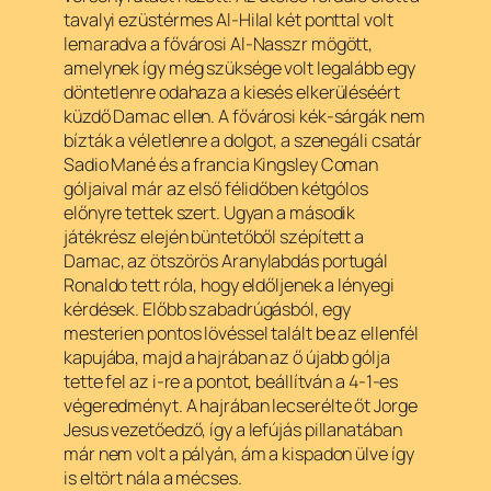
tavalyi ezüstérmes Al-Hilal két ponttal volt
lemaradva a fővárosi Al-Nasszr mögött,
amelynek így még szüksége volt legalább egy
döntetlenre odahaza a kiesés elkerüléséért
küzdő Damac ellen. A fővárosi kék-sárgák nem
bízták a véletlenre a dolgot, a szenegáli csatár
Sadio Mané és a francia Kingsley Coman
góljaival már az első félidőben kétgólos
előnyre tettek szert. Ugyan a második
játékrész elején büntetőből szépített a
Damac, az ötszörös Aranylabdás portugál
Ronaldo tett róla, hogy eldőljenek a lényegi
kérdések. Előbb szabadrúgásból, egy
mesterien pontos lövéssel talált be az ellenfél
kapujába, majd a hajrában az ő újabb gólja
tette fel az i-re a pontot, beállítván a 4-1-es
végeredményt. A hajrában lecserélte őt Jorge
Jesus vezetőedző, így a lefújás pillanatában
már nem volt a pályán, ám a kispadon ülve így
is eltört nála a mécses.