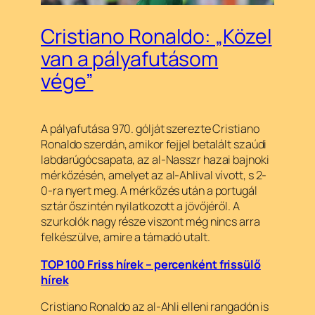
Cristiano Ronaldo: „Közel
van a pályafutásom
vége”
A pályafutása 970. gólját szerezte Cristiano
Ronaldo szerdán, amikor fejjel betalált szaúdi
labdarúgócsapata, az al-Nasszr hazai bajnoki
mérkőzésén, amelyet az al-Ahlival vívott, s 2-
0-ra nyert meg. A mérkőzés után a portugál
sztár őszintén nyilatkozott a jövőjéről. A
szurkolók nagy része viszont még nincs arra
felkészülve, amire a támadó utalt.
TOP 100 Friss hírek – percenként frissülő
hírek
Cristiano Ronaldo az al-Ahli elleni rangadón is