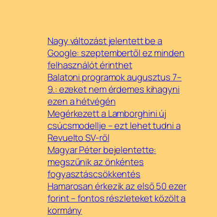
Nagy változást jelentett be a
Google: szeptembertől ez minden
felhasználót érinthet
Balatoni programok augusztus 7–
9.: ezeket nem érdemes kihagyni
ezen a hétvégén
Megérkezett a Lamborghini új
csúcsmodellje – ezt lehet tudni a
Revuelto SV-ről
Magyar Péter bejelentette:
megszűnik az önkéntes
fogyasztáscsökkentés
Hamarosan érkezik az első 50 ezer
forint – fontos részleteket közölt a
kormány