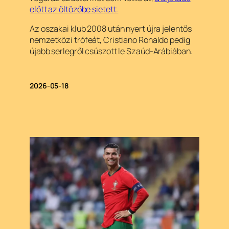
előtt az öltözőbe sietett.
Az oszakai klub 2008 után nyert újra jelentős
nemzetközi trófeát, Cristiano Ronaldo pedig
újabb serlegről csúszott le Szaúd-Arábiában.
2026-05-18