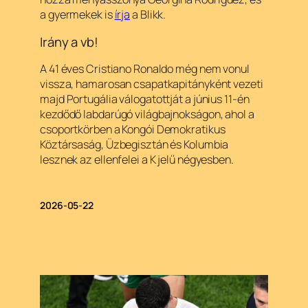
a gyermekek is
írja
a Blikk.
Irány a vb!
A 41 éves Cristiano Ronaldo még nem vonul
vissza, hamarosan csapatkapitányként vezeti
majd Portugália válogatottját a június 11-én
kezdődő labdarúgó világbajnokságon, ahol a
csoportkörben a Kongói Demokratikus
Köztársaság, Üzbegisztán és Kolumbia
lesznek az ellenfelei a K jelű négyesben.
2026-05-22