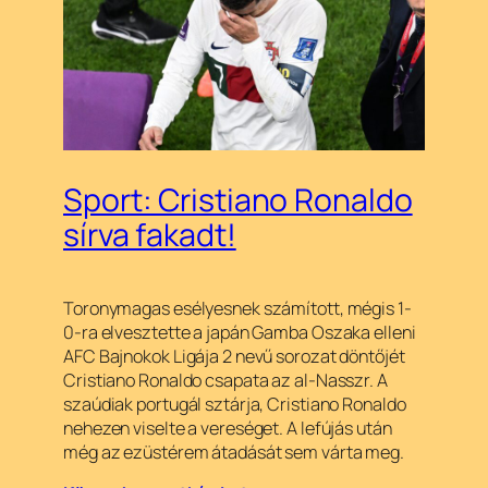
Sport: Cristiano Ronaldo
sírva fakadt!
Toronymagas esélyesnek számított, mégis 1-
0-ra elvesztette a japán Gamba Oszaka elleni
AFC Bajnokok Ligája 2 nevű sorozat döntőjét
Cristiano Ronaldo csapata az al-Nasszr. A
szaúdiak portugál sztárja, Cristiano Ronaldo
nehezen viselte a vereséget. A lefújás után
még az ezüstérem átadását sem várta meg.