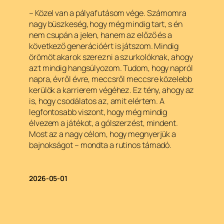
– Közel van a pályafutásom vége. Számomra
nagy büszkeség, hogy még mindig tart, s én
nem csupán a jelen, hanem az előző és a
következő generációért is játszom. Mindig
örömöt akarok szerezni a szurkolóknak, ahogy
azt mindig hangsúlyozom. Tudom, hogy napról
napra, évről évre, meccsről meccsre közelebb
kerülök a karrierem végéhez. Ez tény, ahogy az
is, hogy csodálatos az, amit elértem. A
legfontosabb viszont, hogy még mindig
élvezem a játékot, a gólszerzést, mindent.
Most az a nagy célom, hogy megnyerjük a
bajnokságot – mondta a rutinos támadó.
2026-05-01