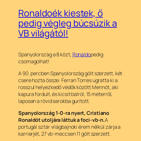
Ronaldoék kiestek, ő
pedig végleg búcsúzik a
VB világától!
Spanyolország a 8 közt,
Ronaldo
pedig
csomagolhat!
A 90. percben Spanyolország gólt szerzett, két
csere hozta össze: Ferran Torres ugratta ki a
rosszul helyezkedő védők között Merinót, aki
kapura fordult, és kicsit balról, 15 méterről,
laposan a rövid sarokba gurított.
Spanyolország 1-0-ra nyert, Cristiano
Ronaldót utoljára láttuk a foci-vb-n.
A
portugál sztár világbajnoki érem nélkül zárja a
karrierjét, 27 vb-meccsen 11 gólt szerzett.