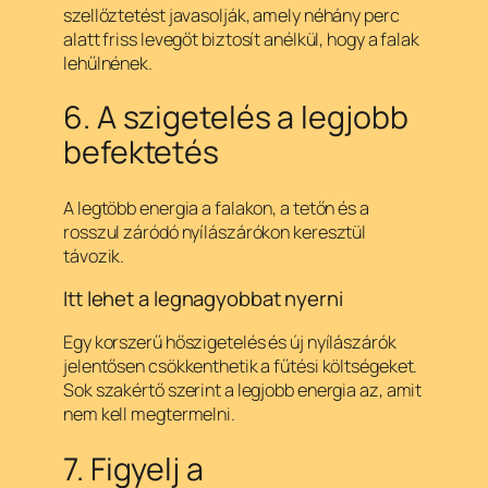
szellőztetést javasolják, amely néhány perc
alatt friss levegőt biztosít anélkül, hogy a falak
lehűlnének.
6. A szigetelés a legjobb
befektetés
A legtöbb energia a falakon, a tetőn és a
rosszul záródó nyílászárókon keresztül
távozik.
Itt lehet a legnagyobbat nyerni
Egy korszerű hőszigetelés és új nyílászárók
jelentősen csökkenthetik a fűtési költségeket.
Sok szakértő szerint a legjobb energia az, amit
nem kell megtermelni.
7. Figyelj a