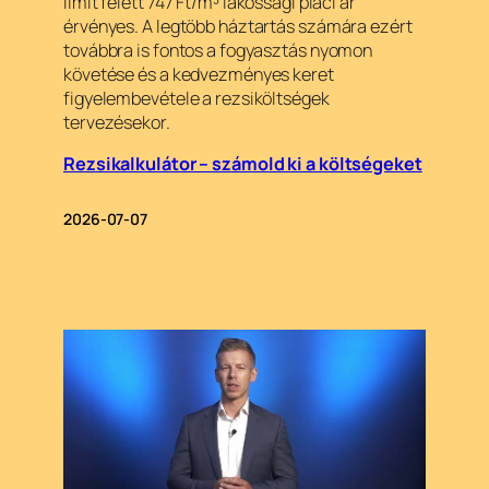
limit felett 747 Ft/m³ lakossági piaci ár
érvényes. A legtöbb háztartás számára ezért
továbbra is fontos a fogyasztás nyomon
követése és a kedvezményes keret
figyelembevétele a rezsiköltségek
tervezésekor.
Rezsikalkulátor – számold ki a költségeket
2026-07-07