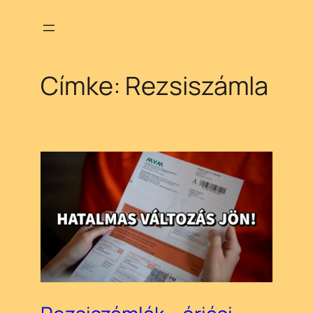
Ugrás
a
tartalomhoz
Címke:
Rezsiszámla