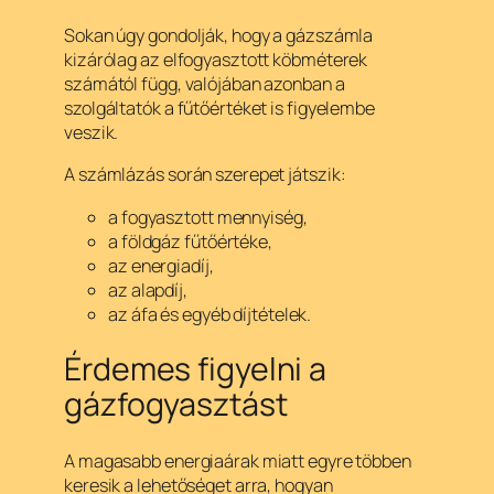
Sokan úgy gondolják, hogy a gázszámla
kizárólag az elfogyasztott köbméterek
számától függ, valójában azonban a
szolgáltatók a fűtőértéket is figyelembe
veszik.
A számlázás során szerepet játszik:
a fogyasztott mennyiség,
a földgáz fűtőértéke,
az energiadíj,
az alapdíj,
az áfa és egyéb díjtételek.
Érdemes figyelni a
gázfogyasztást
A magasabb energiaárak miatt egyre többen
keresik a lehetőséget arra, hogyan