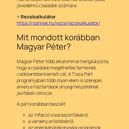
jövedelmű családok számára.
⚡
Rezsikalkulátor
https://rsshirek.hu/rezsi/rezsikalkulator/
Mit mondott korábban
Magyar Péter?
Magyar Péter több alkalommal hangsúlyozta,
hogy a családok megélhetési terheinek
csökkentése kiemelt cél. A Tisza Párt
programjában több olyan elem is szerepel,
amely a háztartások anyagi helyzetének
javítását célozza.
A párt korábban beszélt:
az infláció visszaszorításáról,
a verseny erősítéséről,
az energiahatékonysági programok