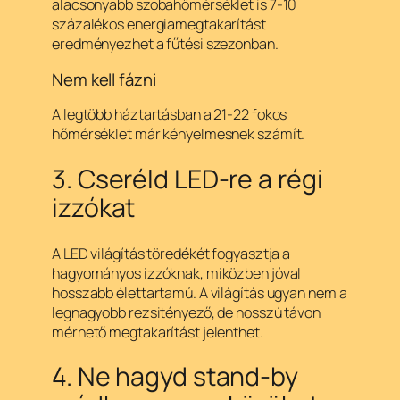
alacsonyabb szobahőmérséklet is 7-10
százalékos energiamegtakarítást
eredményezhet a fűtési szezonban.
Nem kell fázni
A legtöbb háztartásban a 21-22 fokos
hőmérséklet már kényelmesnek számít.
3. Cseréld LED-re a régi
izzókat
A LED világítás töredékét fogyasztja a
hagyományos izzóknak, miközben jóval
hosszabb élettartamú. A világítás ugyan nem a
legnagyobb rezsitényező, de hosszú távon
mérhető megtakarítást jelenthet.
4. Ne hagyd stand-by