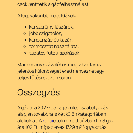
csökkenthetik a gázfelhasználást.
A leggyakoribb megoldások:
korszerű nyílászárók,
jobb szigetelés,
kondenzációs kazán,
termosztát használata,
tudatos fűtési szokások.
Már néhány százalékos megtakarítás is
jelentős különbséget eredményezhet egy
teljes fűtési szezon során.
Összegzés
A gáz ára 2027-ben a jelenlegi szabályozás
alapján továbbra is két külön kategóriában
alakulhat. A
rezsi
csökkentett sávban 1 m3 gáz
ára 102 Ft, míg az éves 1729 m³ fogyasztási