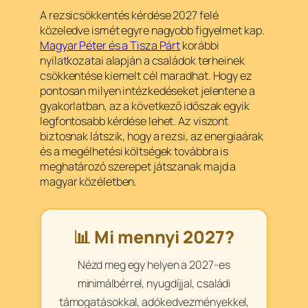
A rezsicsökkentés kérdése 2027 felé
közeledve ismét egyre nagyobb figyelmet kap.
Magyar Péter és a Tisza Párt
korábbi
nyilatkozatai alapján a családok terheinek
csökkentése kiemelt cél maradhat. Hogy ez
pontosan milyen intézkedéseket jelentene a
gyakorlatban, az a következő időszak egyik
legfontosabb kérdése lehet. Az viszont
biztosnak látszik, hogy a rezsi, az energiaárak
és a megélhetési költségek továbbra is
meghatározó szerepet játszanak majd a
magyar közéletben.
📊 Mi mennyi 2027?
Nézd meg egy helyen a 2027-es
minimálbérrel, nyugdíjjal, családi
támogatásokkal, adókedvezményekkel,