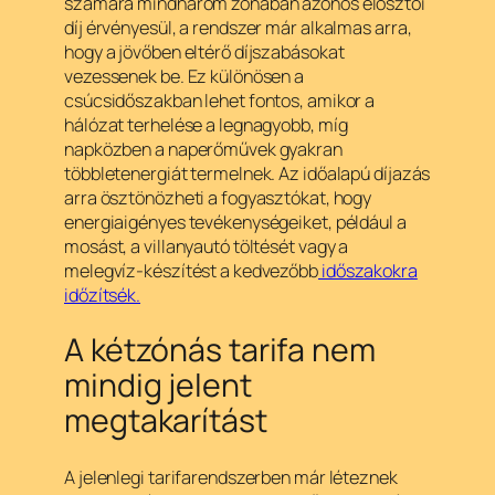
számára mindhárom zónában azonos elosztói
díj érvényesül, a rendszer már alkalmas arra,
hogy a jövőben eltérő díjszabásokat
vezessenek be. Ez különösen a
csúcsidőszakban lehet fontos, amikor a
hálózat terhelése a legnagyobb, míg
napközben a naperőművek gyakran
többletenergiát termelnek. Az időalapú díjazás
arra ösztönözheti a fogyasztókat, hogy
energiaigényes tevékenységeiket, például a
mosást, a villanyautó töltését vagy a
melegvíz-készítést a kedvezőbb
időszakokra
időzítsék.
A kétzónás tarifa nem
mindig jelent
megtakarítást
A jelenlegi tarifarendszerben már léteznek