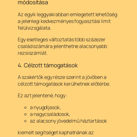
módosítása
Az egyik leggyakrabban emlegetett lehetőség
a jelenlegi kedvezményes fogyasztási limit
felülvizsgálata.
Egy esetleges változtatás több százezer
család számára jelenthetne alacsonyabb
rezsiszámlát.
4. Célzott támogatások
A szakértők egy része szerint a jövőben a
célzott támogatások kerülhetnek előtérbe.
Ez azt jelentené, hogy:
a nyugdíjasok,
a nagycsaládosok,
az alacsony jövedelmű háztartások
kiemelt segítséget kaphatnának az