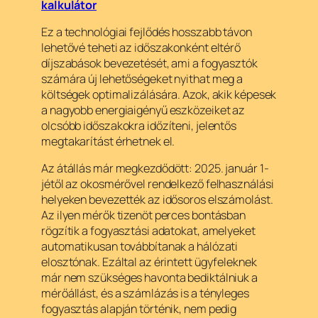
kalkulátor
Ez a technológiai fejlődés hosszabb távon
lehetővé teheti az időszakonként eltérő
díjszabások bevezetését, ami a fogyasztók
számára új lehetőségeket nyithat meg a
költségek optimalizálására. Azok, akik képesek
a nagyobb energiaigényű eszközeiket az
olcsóbb időszakokra időzíteni, jelentős
megtakarítást érhetnek el.
Az átállás már megkezdődött: 2025. január 1-
jétől az okosmérővel rendelkező felhasználási
helyeken bevezették az idősoros elszámolást.
Az ilyen mérők tizenöt perces bontásban
rögzítik a fogyasztási adatokat, amelyeket
automatikusan továbbítanak a hálózati
elosztónak. Ezáltal az érintett ügyfeleknek
már nem szükséges havonta bediktálniuk a
mérőállást, és a számlázás is a tényleges
fogyasztás alapján történik, nem pedig