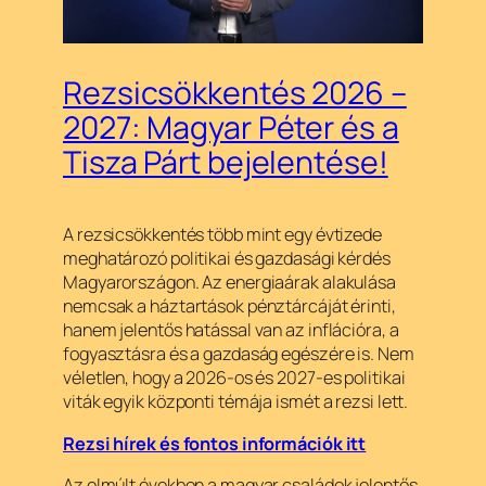
Rezsicsökkentés 2026 –
2027: Magyar Péter és a
Tisza Párt bejelentése!
A rezsicsökkentés több mint egy évtizede
meghatározó politikai és gazdasági kérdés
Magyarországon. Az energiaárak alakulása
nemcsak a háztartások pénztárcáját érinti,
hanem jelentős hatással van az inflációra, a
fogyasztásra és a gazdaság egészére is. Nem
véletlen, hogy a 2026-os és 2027-es politikai
viták egyik központi témája ismét a rezsi lett.
Rezsi hírek és fontos információk itt
Az elmúlt években a magyar családok jelentős