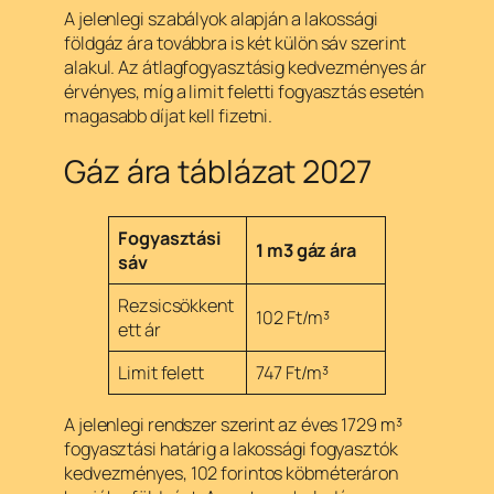
A jelenlegi szabályok alapján a lakossági
földgáz ára továbbra is két külön sáv szerint
alakul. Az átlagfogyasztásig kedvezményes ár
érvényes, míg a limit feletti fogyasztás esetén
magasabb díjat kell fizetni.
Gáz ára táblázat 2027
Fogyasztási
1 m3 gáz ára
sáv
Rezsicsökkent
102 Ft/m³
ett ár
Limit felett
747 Ft/m³
A jelenlegi rendszer szerint az éves 1729 m³
fogyasztási határig a lakossági fogyasztók
kedvezményes, 102 forintos köbméteráron