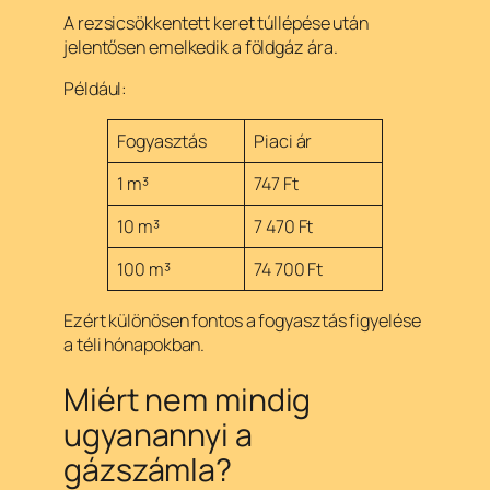
A rezsicsökkentett keret túllépése után
jelentősen emelkedik a földgáz ára.
Például:
Fogyasztás
Piaci ár
1 m³
747 Ft
10 m³
7 470 Ft
100 m³
74 700 Ft
Ezért különösen fontos a fogyasztás figyelése
a téli hónapokban.
Miért nem mindig
ugyanannyi a
gázszámla?