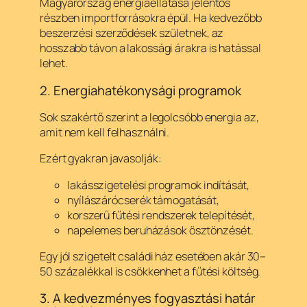
Magyarország energiaellátása jelentős
részben importforrásokra épül. Ha kedvezőbb
beszerzési szerződések születnek, az
hosszabb távon a lakossági árakra is hatással
lehet.
2. Energiahatékonysági programok
Sok szakértő szerint a legolcsóbb energia az,
amit nem kell felhasználni.
Ezért gyakran javasolják:
lakásszigetelési programok indítását,
nyílászárócserék támogatását,
korszerű fűtési rendszerek telepítését,
napelemes beruházások ösztönzését.
Egy jól szigetelt családi ház esetében akár 30–
50 százalékkal is csökkenhet a fűtési költség.
3. A kedvezményes fogyasztási határ