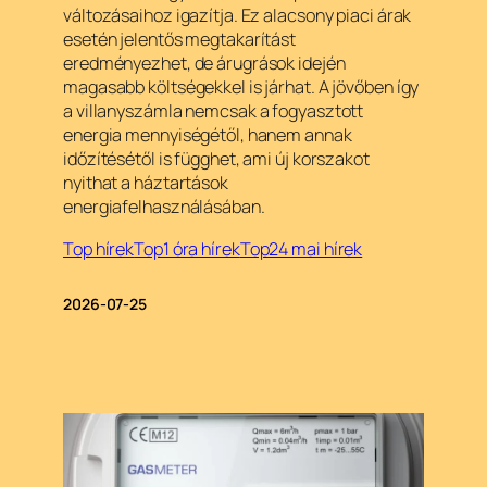
változásaihoz igazítja. Ez alacsony piaci árak
esetén jelentős megtakarítást
eredményezhet, de árugrások idején
magasabb költségekkel is járhat. A jövőben így
a villanyszámla nemcsak a fogyasztott
energia mennyiségétől, hanem annak
időzítésétől is függhet, ami új korszakot
nyithat a háztartások
energiafelhasználásában.
Top hírek
Top1 óra hírek
Top24 mai hírek
2026-07-25