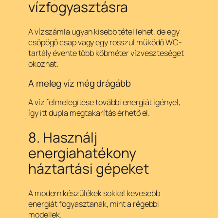
vízfogyasztásra
A vízszámla ugyan kisebb tétel lehet, de egy
csöpögő csap vagy egy rosszul működő WC-
tartály évente több köbméter vízveszteséget
okozhat.
A meleg víz még drágább
A víz felmelegítése további energiát igényel,
így itt dupla megtakarítás érhető el.
8. Használj
energiahatékony
háztartási gépeket
A modern készülékek sokkal kevesebb
energiát fogyasztanak, mint a régebbi
modellek.