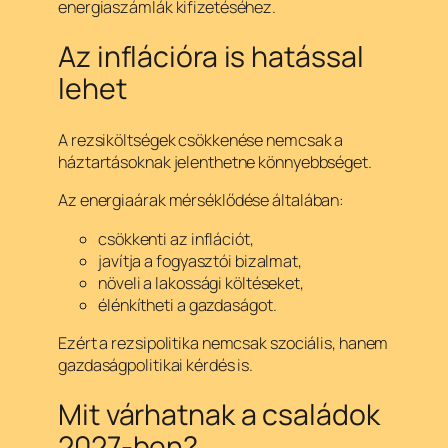
energiaszámlák kifizetéséhez.
Az inflációra is hatással
lehet
A rezsiköltségek csökkenése nemcsak a
háztartásoknak jelenthetne könnyebbséget.
Az energiaárak mérséklődése általában:
csökkenti az inflációt,
javítja a fogyasztói bizalmat,
növeli a lakossági költéseket,
élénkítheti a gazdaságot.
Ezért a rezsipolitika nemcsak szociális, hanem
gazdaságpolitikai kérdés is.
Mit várhatnak a családok
2027-ben?