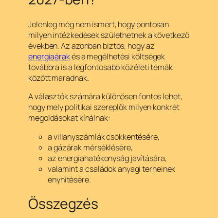
Jelenleg még nem ismert, hogy pontosan
milyen intézkedések születhetnek a következő
években. Az azonban biztos, hogy az
energiaárak
és a megélhetési költségek
továbbra is a legfontosabb közéleti témák
között maradnak.
A választók számára különösen fontos lehet,
hogy mely politikai szereplők milyen konkrét
megoldásokat kínálnak:
a villanyszámlák csökkentésére,
a gázárak mérséklésére,
az energiahatékonyság javítására,
valamint a családok anyagi terheinek
enyhítésére.
Összegzés