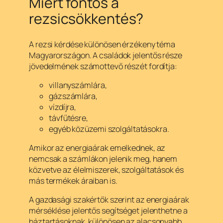
Miért fontos a
rezsicsökkentés?
A rezsi kérdése különösen érzékeny téma
Magyarországon. A családok jelentős része
jövedelmének számottevő részét fordítja:
villanyszámlára,
gázszámlára,
vízdíjra,
távfűtésre,
egyéb közüzemi szolgáltatásokra.
Amikor az energiaárak emelkednek, az
nemcsak a számlákon jelenik meg, hanem
közvetve az élelmiszerek, szolgáltatások és
más termékek áraiban is.
A gazdasági szakértők szerint az energiaárak
mérséklése jelentős segítséget jelenthetne a
háztartásoknak, különösen az alacsonyabb