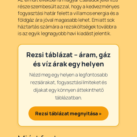
része szembesült azzal, hogy a kedvezményes
fogyasztási határ felett a villamos energia és a
földgáz ára jóval magasabb lehet. Emiatt sok
háztartás számára a rezsiköltségek továbbra
is az egyik legnagyobb havi kiadást jelentik.
Rezsi táblázat – áram, gáz
és víz árak egy helyen
Nézd meg egy helyen a legfontosabb
rezsiárakat, fogyasztási limiteket és
díjakat egy könnyen áttekinthető
táblázatban.
Rezsi táblázat megnyitása »