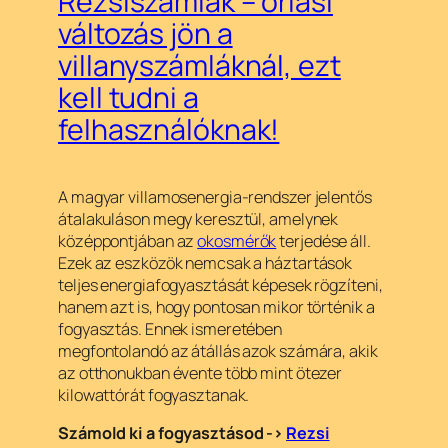
Rezsiszámlák – óriási
változás jön a
villanyszámláknál, ezt
kell tudni a
felhasználóknak!
A magyar villamosenergia-rendszer jelentős
átalakuláson megy keresztül, amelynek
középpontjában az
okosmérők
terjedése áll.
Ezek az eszközök nemcsak a háztartások
teljes energiafogyasztását képesek rögzíteni,
hanem azt is, hogy pontosan mikor történik a
fogyasztás. Ennek ismeretében
megfontolandó az átállás azok számára, akik
az otthonukban évente több mint ötezer
kilowattórát fogyasztanak.
Számold ki a fogyasztásod ->
Rezsi