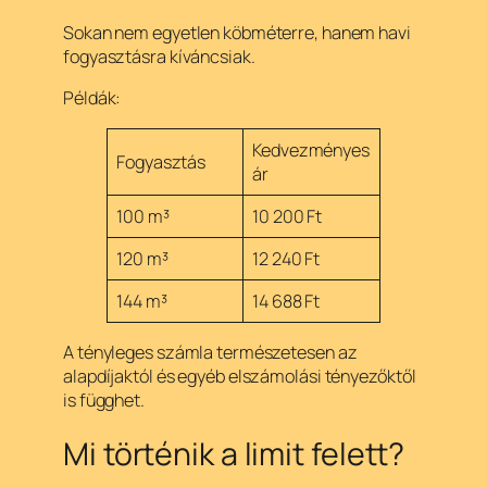
Sokan nem egyetlen köbméterre, hanem havi
fogyasztásra kíváncsiak.
Példák:
Kedvezményes
Fogyasztás
ár
100 m³
10 200 Ft
120 m³
12 240 Ft
144 m³
14 688 Ft
A tényleges számla természetesen az
alapdíjaktól és egyéb elszámolási tényezőktől
is függhet.
Mi történik a limit felett?