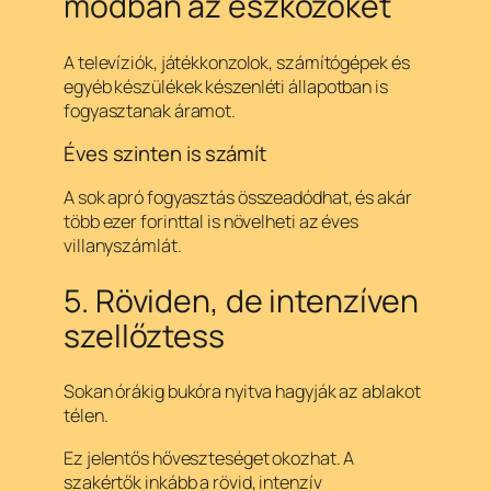
módban az eszközöket
A televíziók, játékkonzolok, számítógépek és
egyéb készülékek készenléti állapotban is
fogyasztanak áramot.
Éves szinten is számít
A sok apró fogyasztás összeadódhat, és akár
több ezer forinttal is növelheti az éves
villanyszámlát.
5. Röviden, de intenzíven
szellőztess
Sokan órákig bukóra nyitva hagyják az ablakot
télen.
Ez jelentős hőveszteséget okozhat. A
szakértők inkább a rövid, intenzív