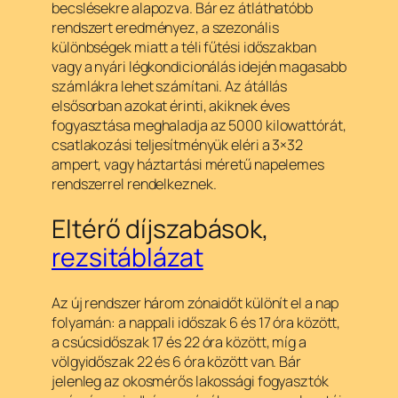
becslésekre alapozva. Bár ez átláthatóbb
rendszert eredményez, a szezonális
különbségek miatt a téli fűtési időszakban
vagy a nyári légkondicionálás idején magasabb
számlákra lehet számítani. Az átállás
elsősorban azokat érinti, akiknek éves
fogyasztása meghaladja az 5000 kilowattórát,
csatlakozási teljesítményük eléri a 3×32
ampert, vagy háztartási méretű napelemes
rendszerrel rendelkeznek.
Eltérő díjszabások,
rezsitáblázat
Az új rendszer három zónaidőt különít el a nap
folyamán: a nappali időszak 6 és 17 óra között,
a csúcsidőszak 17 és 22 óra között, míg a
völgyidőszak 22 és 6 óra között van. Bár
jelenleg az okosmérős lakossági fogyasztók