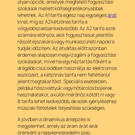
olyan opciók, amelyek megfelelő fogyasztási
szokások mellett költséghatékonyabbak
lehetnek. Az A1 tarifa egész nap egységes
árat
kínál, míg az A2 kétzónás tarifa a
völgyidőszakban kedvezőbb. Az A2 tarifa azok
számára előnyös, akik fogyasztásuk jelentős
részét éjszakára vagy munkaszüneti napokra
tudják időzíteni. Az átváltás előtt azonban
érdemes alaposan megvizsgálni a fogyasztási
szokásokat, mivel ha egy háztartás főként a
drágább csúcsidőben használja az elektromos
eszközeit, a kétzónás tarifa nem feltétlenül
jelent megtakarítást. Speciális esetekben,
például hőszivattyúk vagy hőtárolós bojlerek
használatakor, a külön mérőhöz kötött H vagy
B tarifa lehet kedvezőbb, de ezek igényléséhez
műszaki feltételek teljesítése szükséges.
A jövőben a dinamikus árképzés is
megjelenhet, amely az áram árát akár
óránként a nagykereskedelmi piac