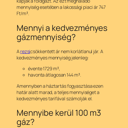
kapják a földgázt. Az ezt meghaladó
mennyiség esetében a lakossági piaci ár 747
Ft/m³.
Mennyi a kedvezményes
gázmennyiség?
A
rezsi
csökkentett ár nem korlátlanul jár. A
kedvezményes mennyiség jelenleg:
évente 1729 m³,
havonta átlagosan 144 m³.
Amennyiben a háztartás fogyasztása ezen
határ alatt marad, a teljes mennyiséget a
kedvezményes tarifával számolják el.
Mennyibe kerül 100 m3
gáz?