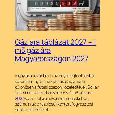
Gáz ára táblázat 2027 – 1
m3 gáz ára
Magyarországon 2027
A gáz ára továbbra is az egyik legfontosabb
kérdés a magyar háztartások számára,
különösen a fűtési szezon közeledtével. Sokan
keresnek rá arra, hogy mennyi 1 m3 gáz ára
2027
-ben, illetve milyen költségekkel kell
számolniuk a rezsicsökkentett fogyasztási
határ alatt és felett.