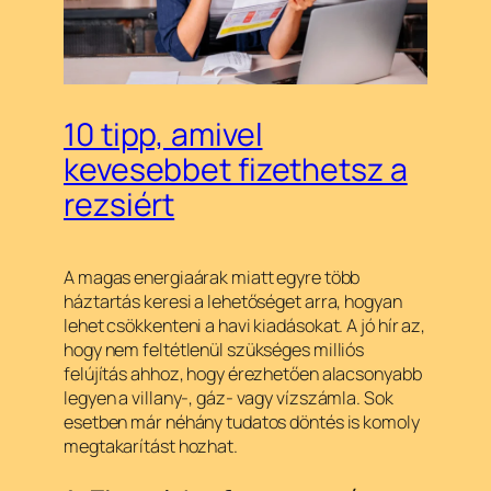
10 tipp, amivel
kevesebbet fizethetsz a
rezsiért
A magas energiaárak miatt egyre több
háztartás keresi a lehetőséget arra, hogyan
lehet csökkenteni a havi kiadásokat. A jó hír az,
hogy nem feltétlenül szükséges milliós
felújítás ahhoz, hogy érezhetően alacsonyabb
legyen a villany-, gáz- vagy vízszámla. Sok
esetben már néhány tudatos döntés is komoly
megtakarítást hozhat.