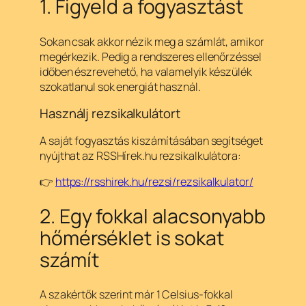
1. Figyeld a fogyasztást
Sokan csak akkor nézik meg a számlát, amikor
megérkezik. Pedig a rendszeres ellenőrzéssel
időben észrevehető, ha valamelyik készülék
szokatlanul sok energiát használ.
Használj rezsikalkulátort
A saját fogyasztás kiszámításában segítséget
nyújthat az RSSHírek.hu rezsikalkulátora:
👉
https://rsshirek.hu/rezsi/rezsikalkulator/
2. Egy fokkal alacsonyabb
hőmérséklet is sokat
számít
A szakértők szerint már 1 Celsius-fokkal