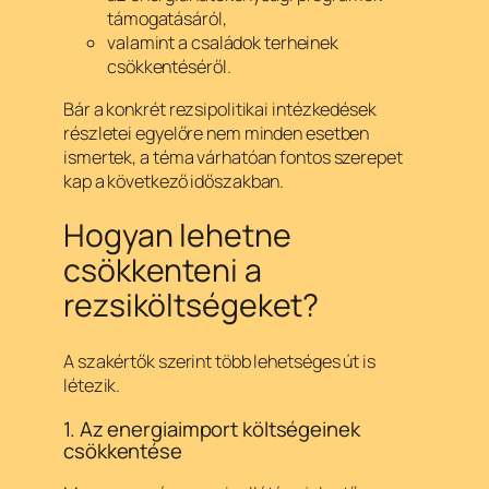
támogatásáról,
valamint a családok terheinek
csökkentéséről.
Bár a konkrét rezsipolitikai intézkedések
részletei egyelőre nem minden esetben
ismertek, a téma várhatóan fontos szerepet
kap a következő időszakban.
Hogyan lehetne
csökkenteni a
rezsiköltségeket?
A szakértők szerint több lehetséges út is
létezik.
1. Az energiaimport költségeinek
csökkentése