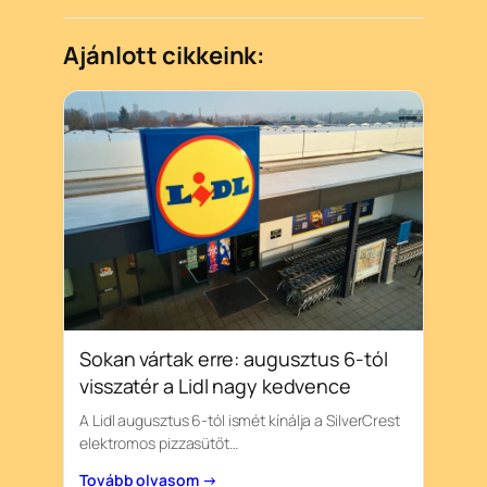
Ajánlott cikkeink:
Sokan vártak erre: augusztus 6-tól
visszatér a Lidl nagy kedvence
A Lidl augusztus 6-tól ismét kínálja a SilverCrest
elektromos pizzasütőt…
Tovább olvasom →