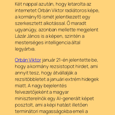
Két nappal azután, hogy letarolta az
internetet Orbán Viktor radiátoros képe,
a kormányfő ismét jelentkezett egy
szerkesztett alkotással. Ő maradt
ugyanúgy, azonban mellette megjelent
Lázár János is a képen, szintén a
mesterséges intelligencia által
legyártva.
Orbán Viktor
január 21-én jelentette be,
hogy a kormány rezsistopot hirdet, ami
annyit tesz, hogy átvállalják a
rezsitöbbletet a januári extrém hidegek
miatt. A nagy bejelentés
felvezetőjeként a magyar
miniszterelnök egy AI-generált képet
posztolt, ami a képi hatást illetően
terminátori magasságokba emeli a