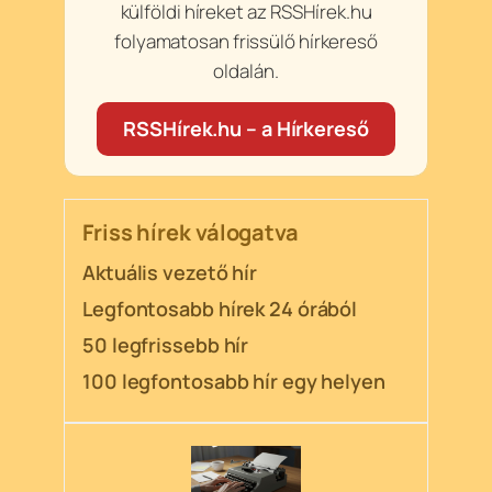
külföldi híreket az RSSHírek.hu
folyamatosan frissülő hírkereső
oldalán.
RSSHírek.hu – a Hírkereső
Friss hírek válogatva
Aktuális vezető hír
Legfontosabb hírek 24 órából
50 legfrissebb hír
100 legfontosabb hír egy helyen