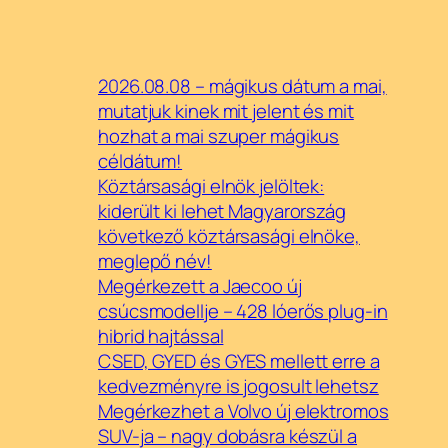
2026.08.08 – mágikus dátum a mai,
mutatjuk kinek mit jelent és mit
hozhat a mai szuper mágikus
céldátum!
Köztársasági elnök jelöltek:
kiderült ki lehet Magyarország
következő köztársasági elnöke,
meglepő név!
Megérkezett a Jaecoo új
csúcsmodellje – 428 lóerős plug-in
hibrid hajtással
CSED, GYED és GYES mellett erre a
kedvezményre is jogosult lehetsz
Megérkezhet a Volvo új elektromos
SUV-ja – nagy dobásra készül a