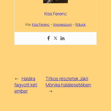
Kiss Ferenc
Írta:
Kiss Ferenc
–
Impresszum
–
Rólunk
←
Halálra
Titkos részletek Jákli
fagyott két
Mónika halálesetében
ember
→