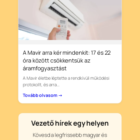
A Mavir arra kér mindenkit: 17 és 22
óra között csökkentsük az
áramfogyasztást
A Mavir életbe léptette a rendkívüli működési
protokollt, és arra…
Tovább olvasom →
Vezető hírek egy helyen
Kövesd a legfrissebb magyar és