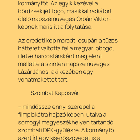
kormányfőt. Az egyik kezével a
bőrdzsekijét fogó, másikkal radiátort
ölelő napszemüveges Orbán Viktor-
képnek máris itt a folytatása.
Az eredeti kép maradt, csupán a tüzes
hátteret váltotta fel a magyar lobogó,
illetve harcostársként megjelent
mellette a szintén napszemüveges
Lázár János, aki kezében egy
vonatmakettet tart.
Szombat Kaposvár
– mindössze ennyi szerepel a
filmplakátra hajazó képen, utalva a
somogyi megyeszékhelyen tartandó
szombati DPK-gyűlésre. A kormányfő
azért írt egy kísérőszöveget is a