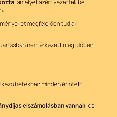
okozta
, amelyet azért vezettek be,
n.
ezményeket megfelelően tudják
áztartásban nem érkezett meg időben
etkező hetekben minden érintett
ánydíjas elszámolásban vannak
, és