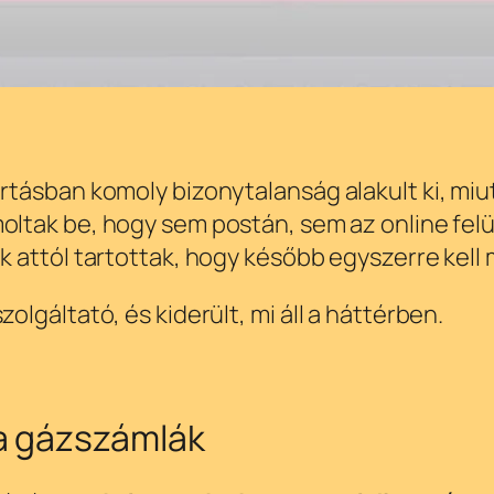
tásban komoly bizonytalanság alakult ki, mi
moltak be, hogy sem postán, sem az online fe
attól tartottak, hogy később egyszerre kell m
lgáltató, és kiderült, mi áll a háttérben.
a gázszámlák