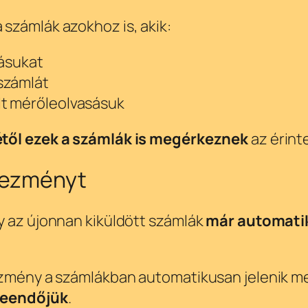
számlák azokhoz is, akik:
tásukat
 számlát
lt mérőleolvasásuk
től ezek a számlák is megérkeznek
az érint
vezményt
y az újonnan kiküldött számlák
már automati
ezmény a számlákban automatikusan jelenik me
teendőjük
.