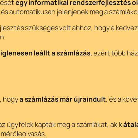
sését
egy informatikai rendszerfejlesztés 
és automatikusan jelenjenek meg a számláko
fejlesztés szükséges volt ahhoz, hogy a kedv
n.
eiglenesen leállt a számlázás
, ezért több h
s
e, hogy
a számlázás már újraindult
, és a köv
az ügyfelek kapták meg a számlákat, akik
átal
 mérőleolvasás.