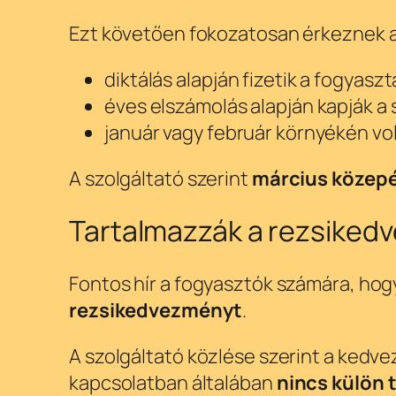
Ezt követően fokozatosan érkeznek a 
diktálás alapján fizetik a fogyasz
éves elszámolás alapján kapják a
január vagy február környékén vo
A szolgáltató szerint
március közepé
Tartalmazzák a rezsiked
Fontos hír a fogyasztók számára, hog
rezsikedvezményt
.
A szolgáltató közlése szerint a kedv
kapcsolatban általában
nincs külön 