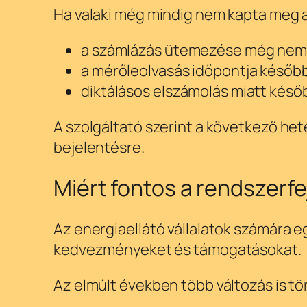
Ha valaki még mindig nem kapta meg a 
a számlázás ütemezése még nem é
a mérőleolvasás időpontja később
diktálásos elszámolás miatt késő
A szolgáltató szerint a következő h
bejelentésre.
Miért fontos a rendszerfe
Az energiaellátó vállalatok számára 
kedvezményeket és támogatásokat.
Az elmúlt években több változás is tö