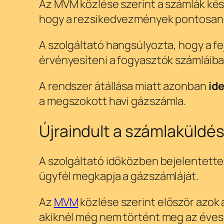
Az MVM közlése szerint a számlák ké
hogy a rezsikedvezmények pontosan 
A szolgáltató hangsúlyozta, hogy a 
érvényesíteni a fogyasztók számláiba
A rendszer átállása miatt azonban
id
a megszokott havi gázszámla.
Újraindult a számlaküldé
A szolgáltató időközben bejelentett
ügyfél megkapja a gázszámláját.
Az
MVM
közlése szerint először azok 
akiknél még nem történt meg az éves