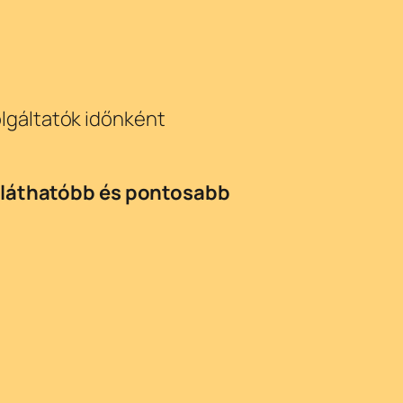
zolgáltatók időnként
tláthatóbb és pontosabb