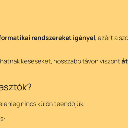
formatikai rendszereket igényel
, ezért a s
.
ozhatnak késéseket, hosszabb távon viszont
á
yasztók?
elenleg nincs külön teendőjük.
s: