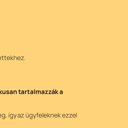
ettekhez.
kusan tartalmazzák a
g, így az ügyfeleknek ezzel