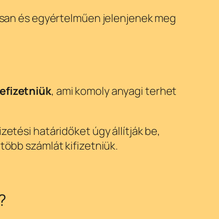
ntosan és egyértelműen jelenjenek meg
efizetniük
, ami komoly anyagi terhet
zetési határidőket úgy állítják be,
 több számlát kifizetniük.
?