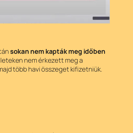
után
sokan nem kapták meg időben
lületeken nem érkezett meg a
ajd több havi összeget kifizetniük.