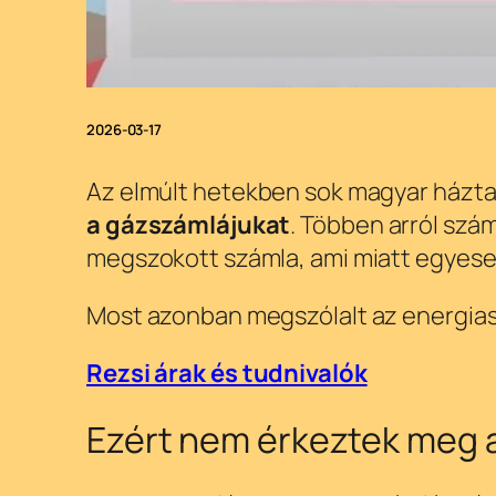
2026-03-17
Az elmúlt hetekben sok magyar háztar
a gázszámlájukat
. Többen arról szá
megszokott számla, ami miatt egyesek 
Most azonban megszólalt az energiaszo
Rezsi árak és tudnivalók
Ezért nem érkeztek meg 