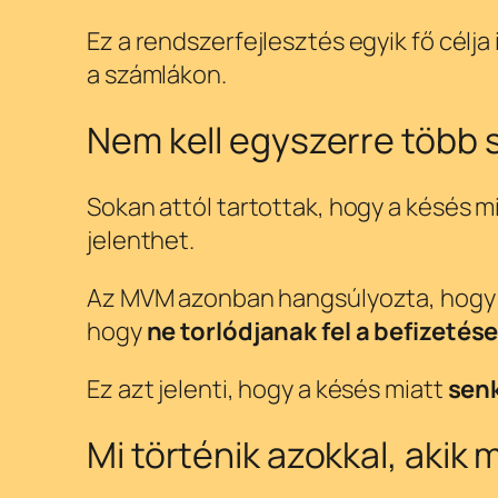
Ez a rendszerfejlesztés egyik fő célj
a számlákon.
Nem kell egyszerre több s
Sokan attól tartottak, hogy a késés m
jelenthet.
Az MVM azonban hangsúlyozta, hogy ettő
hogy
ne torlódjanak fel a befizetés
Ez azt jelenti, hogy a késés miatt
senk
Mi történik azokkal, aki