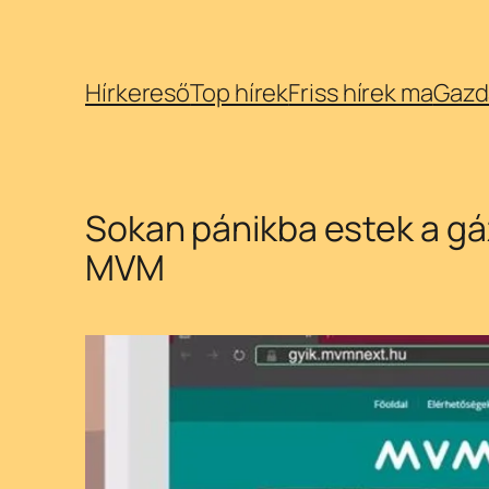
Ugrás
Hírkereső
Top hírek
Friss hírek ma
Gazd
a
tartalomhoz
Sokan pánikba estek a g
MVM