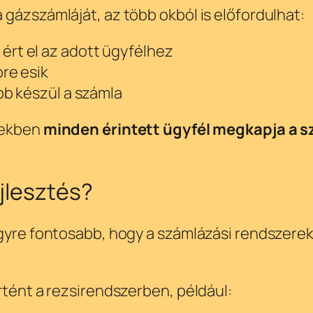
gázszámláját, az több okból is előfordulhat:
rt el az adott ügyfélhez
re esik
bb készül a számla
etekben
minden érintett ügyfél megkapja a s
jlesztés?
egyre fontosabb, hogy a számlázási rendszere
rtént a rezsirendszerben, például: