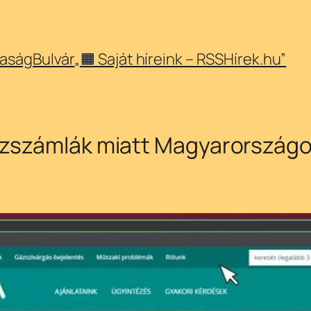
aság
Bulvár
„🟧 Saját híreink – RSSHírek.hu”
ázszámlák miatt Magyarországo