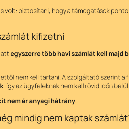
a is volt: biztosítani, hogy a támogatások po
zámlát kifizetni
iatt
egyszerre több havi számlát kell majd b
l nem kell tartani. A szolgáltató szerint a fi
ek
, így az ügyfeleknek nem kell rövid időn belül
it nem ér anyagi hátrány
.
k még mindig nem kaptak számlát