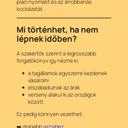
piaci nyomást és az árrobbanás
kockázatát.
Mi történhet, ha nem
lépnek időben?
A szakértők szerint a legrosszabb
forgatókönyv így nézne ki:
a tagállamok egyszerre kezdenek
vásárolni
elszabadulnak az árak
verseny alakul ki az országok
között
Ez pedig könnyen vezethet:
➡️ drágább
rezsihez