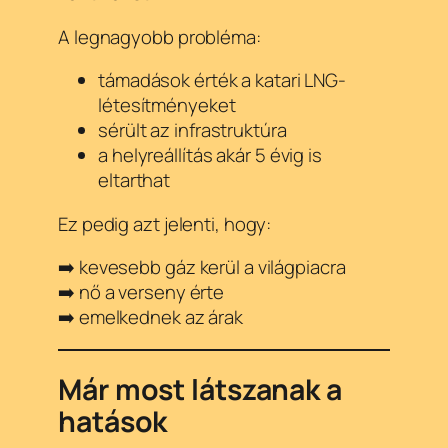
A legnagyobb probléma:
támadások érték a katari LNG-
létesítményeket
sérült az infrastruktúra
a helyreállítás akár 5 évig is
eltarthat
Ez pedig azt jelenti, hogy:
➡️ kevesebb gáz kerül a világpiacra
➡️ nő a verseny érte
➡️ emelkednek az árak
Már most látszanak a
hatások