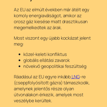
Az EU az elmúlt években már átélt egy
komoly energiaválságot, amikor az
orosz gáz kiesése miatt drasztikusan
megemelkedtek az árak.
Most viszont egy újabb kockázat jelent
meg:
közel-keleti konfliktus
globális ellátási zavarok
növekvő geopolitikai feszültség
Ráadásul az EU egyre inkább
LNG
-re
(cseppfolyósított gázra) támaszkodik,
amelynek jelentős része olyan
útvonalakon érkezik, amelyek most
veszélybe kerültek.