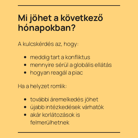
Mi jöhet a következő
hónapokban?
A kulcskérdés az, hogy:
meddig tart a konfliktus
mennyire sérül a globális ellátás
hogyan reagál a piac
Ha a helyzet romlik:
további áremelkedés jöhet
újabb intézkedések várhatók
akár korlátozások is
felmerülhetnek