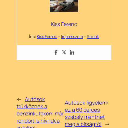
Kiss Ferenc
Írta:
Kiss Ferenc
–
Impresszum
–
Rólunk
←
Autósok
Autósok figyelem:
trükköznek a
ez a 60 perces
benzinkutakon: már
szabály menthet
rendőrt is hívnak a
meg a bírságtól
→
kutakra!