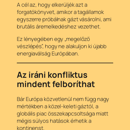
A cél az, hogy elkerüljék azt a
forgatókönyvet, amikor a tagállamok
egyszerre próbálnak gázt vásárolni, ami
brutális áremelkedéshez vezethet.
Ez lényegében egy „megelőző
vészlépés”, hogy ne alakuljon ki újabb
energiaválság Európában.
Az iráni konfliktus
mindent felboríthat
Bár Európa közvetlenül nem függ nagy
mértékben a közel-keleti gáztól, a
globális piac összekapcsoltsága miatt
mégis súlyos hatások érhetik a
kontinenst.