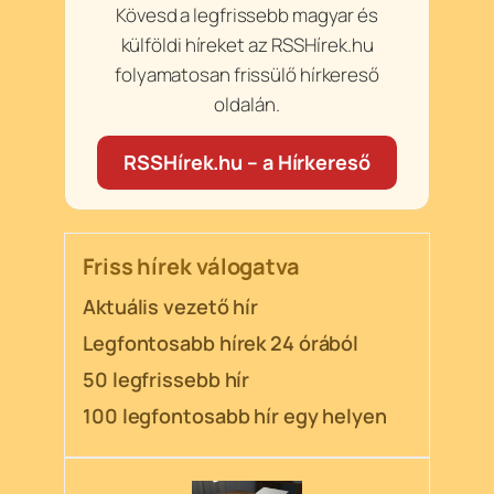
Kövesd a legfrissebb magyar és
külföldi híreket az RSSHírek.hu
folyamatosan frissülő hírkereső
oldalán.
RSSHírek.hu – a Hírkereső
Friss hírek válogatva
Aktuális vezető hír
Legfontosabb hírek 24 órából
50 legfrissebb hír
100 legfontosabb hír egy helyen