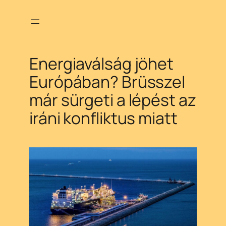
Ugrás
a
tartalomhoz
Energiaválság jöhet
Európában? Brüsszel
már sürgeti a lépést az
iráni konfliktus miatt