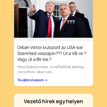
Orbán Viktor kiutazott az USA-ba!
Szerinted visszajön??? Út a VB-re ?
Vagy út a BV-be ?
Panyi Szabolcs írása: „A maffiafőnök jelenleg
nincs itthon, útban van…
Tovább olvasom →
Vezető hírek egy helyen