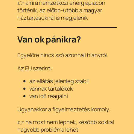
👉 ami a nemzetközi energiapiacon
történik, az előbb-utóbb a magyar
háztartásoknál is megjelenik
Van ok pánikra?
Egyelőre nincs szó azonnali hiányról.
Az EU szerint:
az ellátás jelenleg stabil
vannak tartalékok
van idő reagálni
Ugyanakkor a figyelmeztetés komoly:
👉 ha most nem lépnek, később sokkal
nagyobb probléma lehet