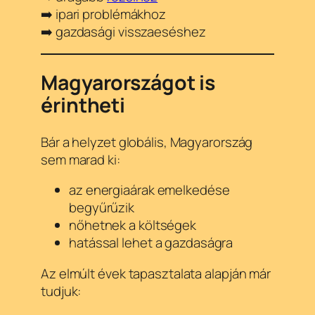
➡️ ipari problémákhoz
➡️ gazdasági visszaeséshez
Magyarországot is
érintheti
Bár a helyzet globális, Magyarország
sem marad ki:
az energiaárak emelkedése
begyűrűzik
nőhetnek a költségek
hatással lehet a gazdaságra
Az elmúlt évek tapasztalata alapján már
tudjuk: