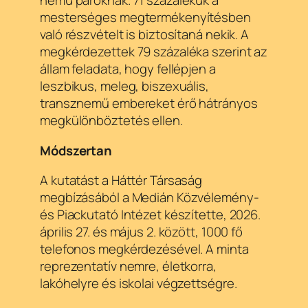
nemű pároknak. 71 százalékuk a
mesterséges megtermékenyítésben
való részvételt is biztosítaná nekik. A
megkérdezettek 79 százaléka szerint az
állam feladata, hogy fellépjen a
leszbikus, meleg, biszexuális,
transznemű embereket érő hátrányos
megkülönböztetés ellen.
Módszertan
A kutatást a Háttér Társaság
megbízásából a Medián Közvélemény-
és Piackutató Intézet készítette, 2026.
április 27. és május 2. között, 1000 fő
telefonos megkérdezésével. A minta
reprezentatív nemre, életkorra,
lakóhelyre és iskolai végzettségre.