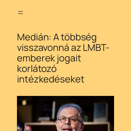
Ugrás
a
tartalomhoz
Medián: A többség
visszavonná az LMBT-
emberek jogait
korlátozó
intézkedéseket