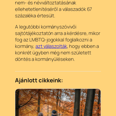
nem- és névváltoztatásának
ellehetetlenítéséről a válaszadók 67
százaléka értesült.
A legutóbbi kormányszóvivői
sajtótájékoztatón arra a kérdésre, mikor
fog az LMBTQ-jogokkal foglalkozni a
kormány,
azt válaszolták
, hogy ebben a
konkrét ügyben még nem született
döntés a kormányüléseken.
Ajánlott cikkeink: