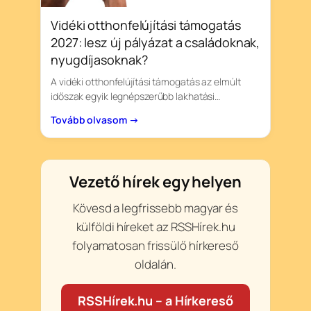
Vidéki otthonfelújítási támogatás
2027: lesz új pályázat a családoknak,
nyugdíjasoknak?
A vidéki otthonfelújítási támogatás az elmúlt
időszak egyik legnépszerűbb lakhatási…
Tovább olvasom →
Vezető hírek egy helyen
Kövesd a legfrissebb magyar és
külföldi híreket az RSSHírek.hu
folyamatosan frissülő hírkereső
oldalán.
RSSHírek.hu – a Hírkereső