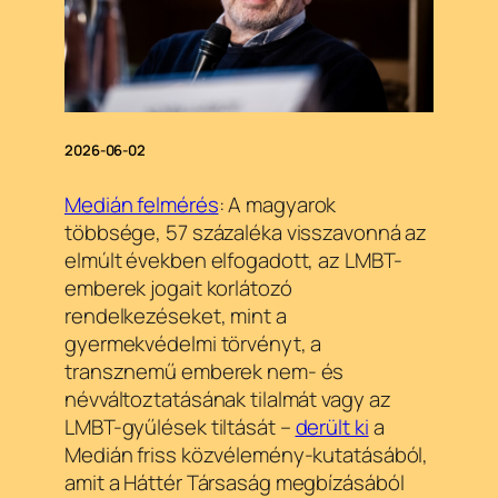
2026-06-02
Medián felmérés
: A magyarok
többsége, 57 százaléka visszavonná az
elmúlt években elfogadott, az LMBT-
emberek jogait korlátozó
rendelkezéseket, mint a
gyermekvédelmi törvényt, a
transznemű emberek nem- és
névváltoztatásának tilalmát vagy az
LMBT-gyűlések tiltását –
derült ki
a
Medián friss közvélemény-kutatásából,
amit a Háttér Társaság megbízásából