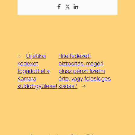
←
Új etikai
Hitelfedezeti
kódexet
biztosítás: megéri
fogadott el a
plusz pénzt fizetni
Kamara
érte, vagy felesleges
küldöttgyűlése!
kiadás?
→