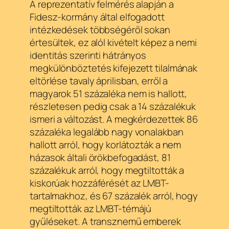
A reprezentatív felmérés alapján a
Fidesz-kormány által elfogadott
intézkedések többségéről sokan
értesültek, ez alól kivételt képez a nemi
identitás szerinti hátrányos
megkülönböztetés kifejezett tilalmának
eltörlése tavaly áprilisban, erről a
magyarok 51 százaléka nem is hallott,
részletesen pedig csak a 14 százalékuk
ismeri a változást. A megkérdezettek 86
százaléka legalább nagy vonalakban
hallott arról, hogy korlátozták a nem
házasok általi örökbefogadást, 81
százalékuk arról, hogy megtiltották a
kiskorúak hozzáférését az LMBT-
tartalmakhoz, és 67 százalék arról, hogy
megtiltották az LMBT-témájú
gyűléseket. A transznemű emberek