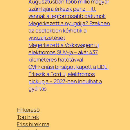
Augusztusban több millió magyar
számlájára érkezik pénz – itt
vannak a legfontosabb dátumok
Megérkezett a nyugdíja? Ezekben
az esetekben kérhetik a
visszafizetését
Megérkezett a Volkswagen új
elektromos SUV-ja – akár 437
kilométeres hatótávval
GVH: óriási bírságot kapott a LIDL!
Érkezik a Ford új elektromos
pickupja – 2027-ben indulhat a
gyártás
Hírkereső
Top hírek
Friss hírek ma