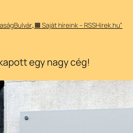
aság
Bulvár
„🟧 Saját híreink – RSSHírek.hu”
 kapott egy nagy cég!