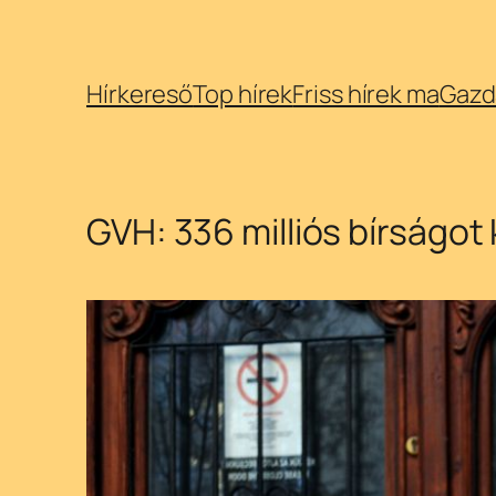
Ugrás
Hírkereső
Top hírek
Friss hírek ma
Gazd
a
tartalomhoz
GVH: 336 milliós bírságot