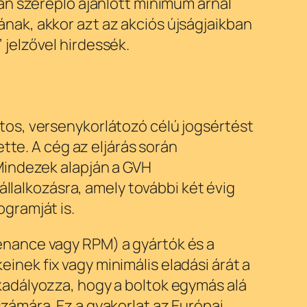
an szereplő ajánlott minimum árnál
ak, akkor azt az akciós újságjaikban
jelzővel hirdessék.
tos, versenykorlátozó célú jogsértést
tte. A cég az eljárás során
Mindezek alapján a GVH
állalkozásra, amely további két évig
gramját is.
enance vagy RPM) a gyártók és a
nek fix vagy minimális eladási árát a
kadályozza, hogy a boltok egymás alá
zámára. Ez a gyakorlat az Európai