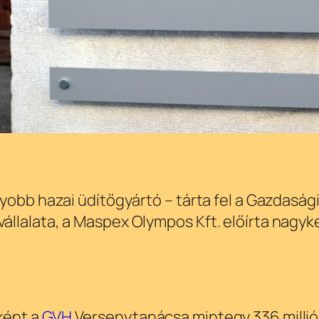
yobb hazai üdítőgyártó – tárta fel a Gazdasági
llalata, a Maspex Olympos Kft. előírta nagy
ként a
GVH
Versenytanácsa mintegy 336 millió f