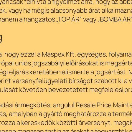
ancsak felhívta a figyelmet arra, hogy az abb
, vagy ha mégis alacsonyabb árat alkalmaznán
 hanem a hangzatos „TOP ÁR” vagy „BOMBA ÁR” 
g
 hogy ezzel a Maspex Kft. egységes, folyama
ópai uniós jogszabályi előírásokat is megsérte
i eljárás keretében elismerte a jogsértést. 
int versenyfelügyeleti bírságot szabott ki a v
ulását követően bevezetetett megfelelési pro
dási ármegkötés, angolul Resale Price Maint
s, amelyben a gyártó meghatározza a termékei
tozza a kereskedők közötti árversenyt, mega
esen magasan tartja az árakat a fogyasztók s