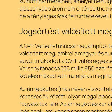
küldött partnereinek, amelyekben ugy
alacsonyabb áron nem értékesíthetnek
ne a tényleges árak feltüntetésével,
Jogsértést valósított me
A GVH Versenytanácsa megállapította,
valósított meg, amivel a magyar és eur
együttműködött a GVH-val és egyezség
Versenytanácsa 335 millió 950 ezer for
köteles működtetni az eljárás megind
Az ármegkötés (más néven viszontela
kereskedők közötti olyan megállapodá
fogyasztók felé. Az ármegkötés korlá
ígérjenek, ami végső soron mesterség