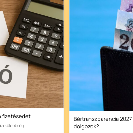
a fizetésedet
Bértranszparencia 2027 
i a különbség…
dolgozók?