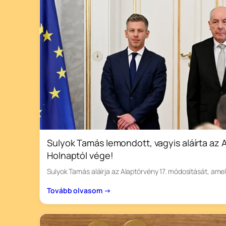
Sulyok Tamás lemondott, vagyis aláírta az
Holnaptól vége!
Sulyok Tamás aláírja az Alaptörvény 17. módosítását, am
Tovább olvasom →