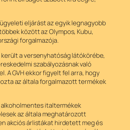
gyeleti eljárást az egyik legnagyobb
 többek között az Olympos, Kubu,
országi forgalmazója.
 került a versenyhatóság látókörébe,
ereskedelmi szabályozásnak való
. A GVH ekkor figyelt fel arra, hogy
ozta az általa forgalmazott termékek
és alkoholmentes italtermékek
lesek az általa meghatározott
n akciós árlistákat hirdetett meg és