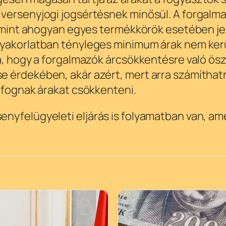
 versenyjogi jogsértésnek minősül. A forgal
 – mint ahogyan egyes termékkörök esetében je
gyakorlatban tényleges minimum árak nem ker
ra, hogy a forgalmazók árcsökkentésre való ö
e érdekében, akár azért, mert arra számítha
 fognak árakat csökkenteni.
nyfelügyeleti eljárás is folyamatban van, ame