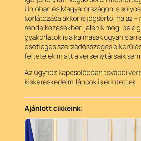
Unióban és Magyarországon is súlyos
korlátozása akkor is jogsértő, ha az
rendelkezésekben jelenik meg, de a 
gyakorlatok is alkalmasak ugyanis ar
esetleges szerződésszegés elkerülés
feltételek miatt a versenytársaik sem
Az ügyhöz kapcsolódóan további verse
kiskereskedelmi láncok is érintettek.
Ajánlott cikkeink: