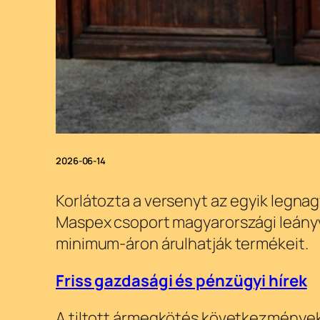
2026-06-14
Korlátozta a versenyt az egyik legnag
Maspex csoport magyarországi leányvá
minimum-áron árulhatják termékeit.
Friss gazdasági és pénzügyi hírek
A tiltott ármegkötés következménye