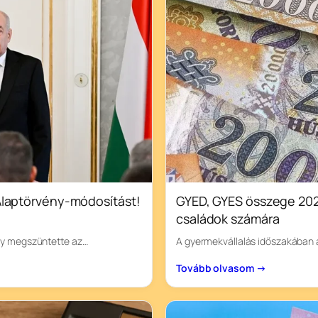
 Alaptörvény-módosítást!
GYED, GYES összege 202
családok számára
ely megszüntette az…
A gyermekvállalás időszakában 
Tovább olvasom →