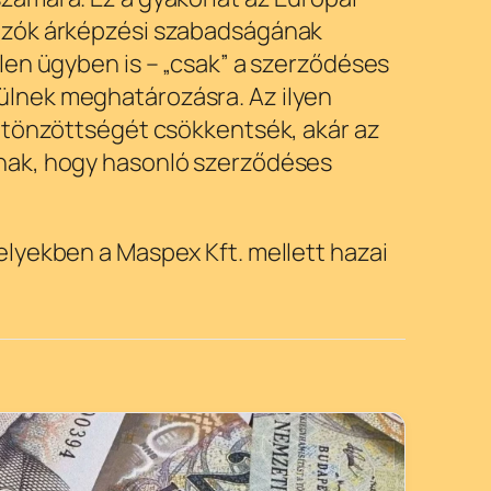
mazók árképzési szabadságának
len ügyben is – „csak” a szerződéses
ülnek meghatározásra. Az ilyen
sztönzöttségét csökkentsék, akár az
tnak, hogy hasonló szerződéses
lyekben a Maspex Kft. mellett hazai