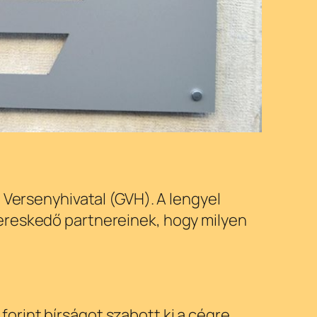
 Versenyhivatal (GVH). A lengyel
kereskedő partnereinek, hogy milyen
orint bírságot szabott ki a cégre,