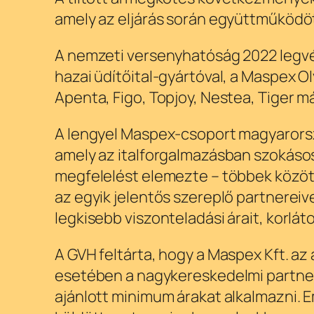
amely az eljárás során együttműködött
A nemzeti versenyhatóság 2022 legvég
hazai üdítőital-gyártóval, a Maspex Ol
Apenta, Figo, Topjoy, Nestea, Tiger m
A lengyel Maspex-csoport magyarorszá
amely az italforgalmazásban szokáso
megfelelést elemezte – többek között 
az egyik jelentős szereplő partnerei
legkisebb viszonteladási árait, korlát
A GVH feltárta, hogy a Maspex Kft. az
esetében a nagykereskedelmi partner
ajánlott minimum árakat alkalmazni. E