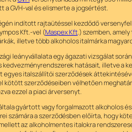
 a GVH-val és elismerte a jogsértést.
én indított rajtaütéssel kezdődő versenyfelü
ympos Kft.-vel (
Maspex Kft
.) szemben, amely
árkák, illetve több alkoholos italmárka magyar
gi leányvállalata egy ágazati vizsgálat során
s kedvezményrendszerek hatásait, illetve a k
egyes italszállítói szerződések áttekintésével
vel kötött szerződéseiben vélhetően meghatár
ozva ezzel a piaci árversenyt.
 általa gyártott vagy forgalmazott alkoholos 
ei számára a szerződésben előírta, hogy köte
mellett az alkoholmentes italokra rendszerese