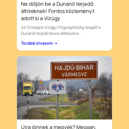
Ne dőljön be a Dunáról terjedő
álhíreknek! Fontos közleményt
adott ki a Vízügy
Az Országos Vízügyi Főigazgatóság reagált a
Dunáról terjedő téves állításokra….
Tovább olvasom →
Újra jönnek a megyék? Megvan,