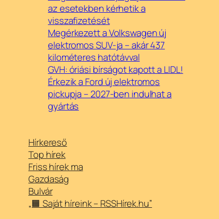
az esetekben kérhetik a
visszafizetését
Megérkezett a Volkswagen új
elektromos SUV-ja – akár 437
kilométeres hatótávval
GVH: óriási bírságot kapott a LIDL!
Érkezik a Ford új elektromos
pickupja – 2027-ben indulhat a
gyártás
Hírkereső
Top hírek
Friss hírek ma
Gazdaság
Bulvár
„🟧 Saját híreink – RSSHírek.hu”