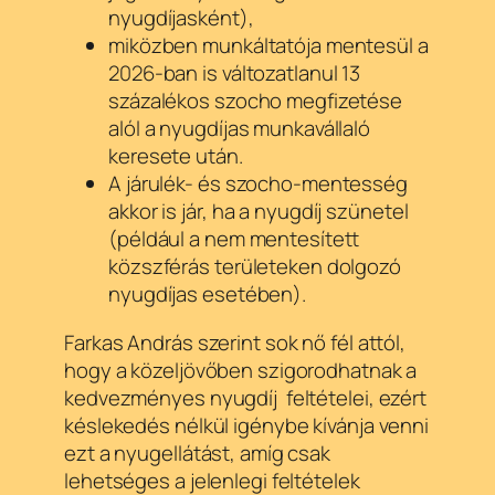
nyugdíjasként),
miközben munkáltatója mentesül a
2026-ban is változatlanul 13
százalékos szocho megfizetése
alól a nyugdíjas munkavállaló
keresete után.
A járulék- és szocho-mentesség
akkor is jár, ha a nyugdíj szünetel
(például a nem mentesített
közszférás területeken dolgozó
nyugdíjas esetében).
Farkas András szerint sok nő fél attól,
hogy a közeljövőben szigorodhatnak a
kedvezményes nyugdíj feltételei, ezért
késlekedés nélkül igénybe kívánja venni
ezt a nyugellátást, amíg csak
lehetséges a jelenlegi feltételek