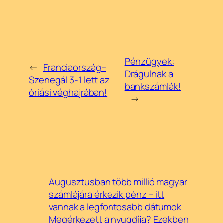
Pénzügyek:
←
Franciaország–
Drágulnak a
Szenegál 3-1 lett az
bankszámlák!
óriási véghajrában!
→
Augusztusban több millió magyar
számlájára érkezik pénz – itt
vannak a legfontosabb dátumok
Megérkezett a nyugdíja? Ezekben