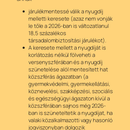
járulékmentessé válik a nyugdíj
melletti keresete (azaz nem vonják
le tőle a 2026-ban is változatlanul
18,5 százalékos
társadalombiztosítási járulékot).
A keresete mellett a nyugdíját is
korlátozás nélkül fölveheti a
versenyszférában és a nyugdíj
szünetelése alól mentesített hat
közszférás ágazatban (a
gyermekvédelmi, gyermekellátási,
köznevelési, szakképzési, szociális
és egészségügyi ágazaton kívül a
közszférában sajnos még 2026-
ban is szüneteltetik a nyugdíjat, ha
valaki közalkalmazotti vagy hasonló
jogviszonyban dolgozik