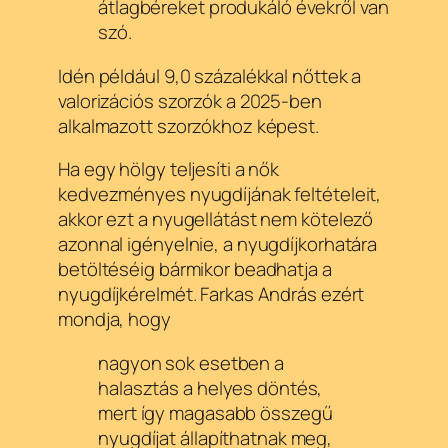
átlagbéreket produkáló évekről van
szó.
Idén például 9,0 százalékkal nőttek a
valorizációs szorzók a 2025-ben
alkalmazott szorzókhoz képest.
Ha egy hölgy teljesíti a nők
kedvezményes nyugdíjának feltételeit,
akkor ezt a nyugellátást nem kötelező
azonnal igényelnie, a nyugdíjkorhatára
betöltéséig bármikor beadhatja a
nyugdíjkérelmét. Farkas András ezért
mondja, hogy
nagyon sok esetben a
halasztás a helyes döntés,
mert így magasabb összegű
nyugdíjat állapíthatnak meg,