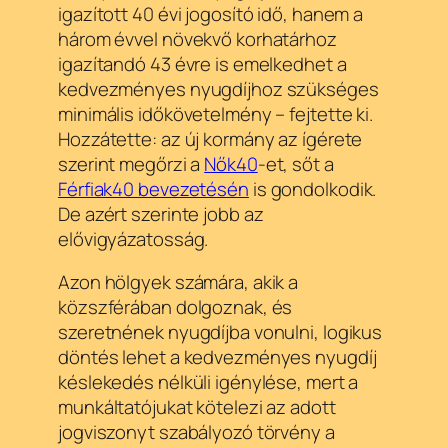
igazított 40 évi jogosító idő, hanem a
három évvel növekvő korhatárhoz
igazítandó 43 évre is emelkedhet a
kedvezményes nyugdíjhoz szükséges
minimális időkövetelmény – fejtette ki.
Hozzátette: az új kormány az ígérete
szerint megőrzi a
Nők40
-et, sőt a
Férfiak40 bevezetésén
is gondolkodik.
De azért szerinte jobb az
elővigyázatosság.
Azon hölgyek számára, akik a
közszférában dolgoznak, és
szeretnének nyugdíjba vonulni, logikus
döntés lehet a kedvezményes nyugdíj
késlekedés nélküli igénylése, mert a
munkáltatójukat kötelezi az adott
jogviszonyt szabályozó törvény a