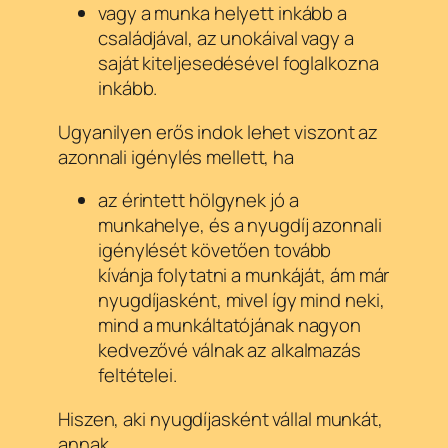
vagy a munka helyett inkább a
családjával, az unokáival vagy a
saját kiteljesedésével foglalkozna
inkább.
Ugyanilyen erős indok lehet viszont az
azonnali igénylés mellett, ha
az érintett hölgynek jó a
munkahelye, és a nyugdíj azonnali
igénylését követően tovább
kívánja folytatni a munkáját, ám már
nyugdíjasként, mivel így mind neki,
mind a munkáltatójának nagyon
kedvezővé válnak az alkalmazás
feltételei.
Hiszen, aki nyugdíjasként vállal munkát,
annak