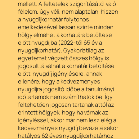
mellett. A feltételek szigorításától való
félelem, úgy véli, nem alaptalan, hiszen
a nyugdíjkorhatár folytonos
emelkedésével lassan szinte minden
hölgy elmehet a korhatára betöltése
előtt nyugdíjba (2022-től 65 év a
nyugdíjkorhatár). Gyakorlatilag az
egyetemet végzett összes hölgy is
jogosulttá válhat a korhatár betöltése
előtti nyugdíj igénylésére, annak
ellenére, hogy a kedvezményes
nyugdíjra jogosító időbe a tanulmányi
időtartamok nem számíthatók be. Így
feltehetően jogosan tartanak attól az
érintett hölgyek, hogy ha várnak az
igényléssel, akkor már nem lesz elég a
kedvezményes nyugdíj bevezetésekor
hatályos 62 éves nyugdíjkorhatárhoz