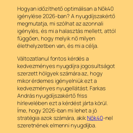
Hogyan időzíthető optimálisan a Nők40
igénylése 2026-ban? A nyugdíjszakértő
megmutatja, mi szólhat az azonnali
igénylés, és mi a halasztás mellett, attól
függően, hogy melyik nő milyen
élethelyzetben van, és mi a célja.
Változatlanul fontos kérdés a
kedvezményes nyugdíjra jogosultságot
szerzett hölgyek számára az, hogy
mikor érdemes igényelniük ezt a
kedvezményes nyugellátást. Farkas
András nyugdíjszakértő friss
hírlevelében ezt a kérdést járta körül.
Íme, hogy 2026-ban mi lehet a jó
stratégia azok számára, akik
Nők40
-nel
szeretnének elmenni nyugdíjba.