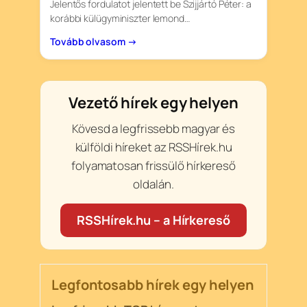
Jelentős fordulatot jelentett be Szijjártó Péter: a
korábbi külügyminiszter lemond…
Tovább olvasom →
Vezető hírek egy helyen
Kövesd a legfrissebb magyar és
külföldi híreket az RSSHírek.hu
folyamatosan frissülő hírkereső
oldalán.
RSSHírek.hu – a Hírkereső
Legfontosabb hírek egy helyen