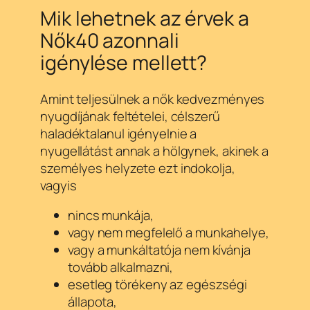
Mik lehetnek az érvek a
Nők40 azonnali
igénylése mellett?
Amint teljesülnek a nők kedvezményes
nyugdíjának feltételei, célszerű
haladéktalanul igényelnie a
nyugellátást annak a hölgynek, akinek a
személyes helyzete ezt indokolja,
vagyis
nincs munkája,
vagy nem megfelelő a munkahelye,
vagy a munkáltatója nem kívánja
tovább alkalmazni,
esetleg törékeny az egészségi
állapota,