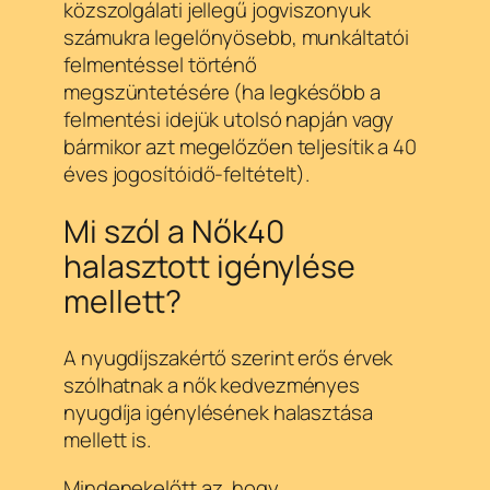
közszolgálati jellegű jogviszonyuk
számukra legelőnyösebb, munkáltatói
felmentéssel történő
megszüntetésére (ha legkésőbb a
felmentési idejük utolsó napján vagy
bármikor azt megelőzően teljesítik a 40
éves jogosítóidő-feltételt).
Mi szól a Nők40
halasztott igénylése
mellett?
A nyugdíjszakértő szerint erős érvek
szólhatnak a nők kedvezményes
nyugdíja igénylésének halasztása
mellett is.
Mindenekelőtt az, hogy