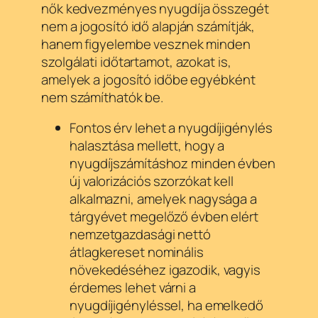
nők kedvezményes nyugdíja összegét
nem a jogosító idő alapján számítják,
hanem figyelembe vesznek minden
szolgálati időtartamot, azokat is,
amelyek a jogosító időbe egyébként
nem számíthatók be.
Fontos érv lehet a nyugdíjigénylés
halasztása mellett, hogy a
nyugdíjszámításhoz minden évben
új valorizációs szorzókat kell
alkalmazni, amelyek nagysága a
tárgyévet megelőző évben elért
nemzetgazdasági nettó
átlagkereset nominális
növekedéséhez igazodik, vagyis
érdemes lehet várni a
nyugdíjigényléssel, ha emelkedő