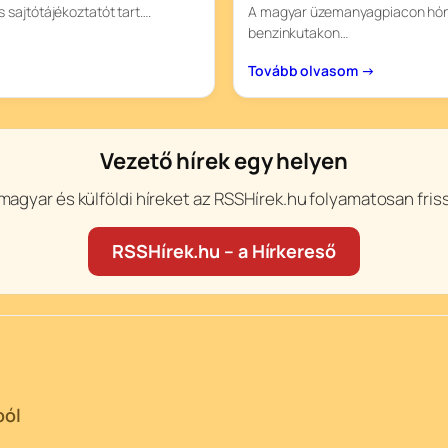
 sajtótájékoztatót tart….
A magyar üzemanyagpiacon hóna
benzinkutakon…
Tovább olvasom →
Vezető hírek egy helyen
magyar és külföldi híreket az RSSHírek.hu folyamatosan friss
RSSHírek.hu – a Hírkereső
ból