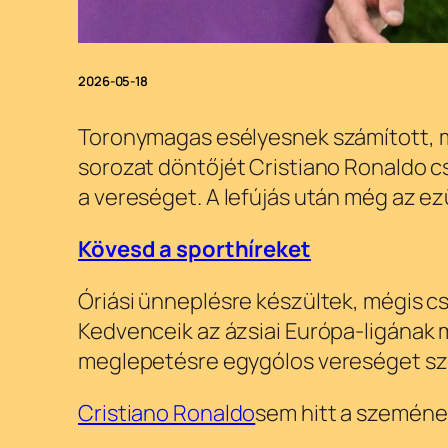
2026-05-18
Toronymagas esélyesnek számított, mé
sorozat döntőjét Cristiano Ronaldo cs
a vereséget. A lefújás után még az e
Kövesd a sporthíreket
Óriási ünneplésre készültek, mégis cs
Kedvenceik az ázsiai Európa-ligának 
meglepetésre egygólos vereséget sz
Cristiano Ronaldo
sem hitt a szeméne