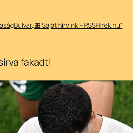
aság
Bulvár
„🟧 Saját híreink – RSSHírek.hu”
sírva fakadt!