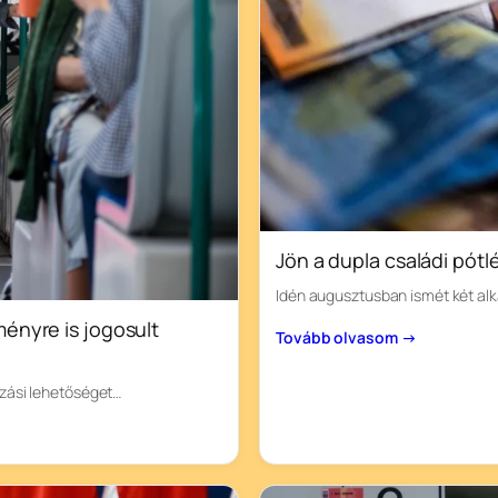
Jön a dupla családi pótl
Idén augusztusban ismét két alk
ényre is jogosult
Tovább olvasom →
tazási lehetőséget…