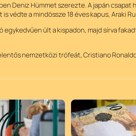
rcben Deniz Hümmet szerezte. A japán csapat 
 is védte a mindössze 18 éves kapus, Araki Rui
ó egykedvűen ült a kispadon, majd sírva fakad
jelentős nemzetközi trófeát, Cristiano Ronaldo