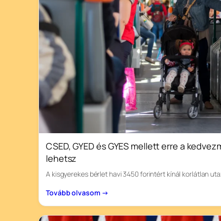
CSED, GYED és GYES mellett erre a kedvezm
lehetsz
A kisgyerekes bérlet havi 3450 forintért kínál korlátlan u
Tovább olvasom →