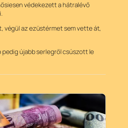
hősiesen védekezett a hátralévő
.
t, végül az ezüstérmet sem vette át,
 pedig újabb serlegről csúszott le