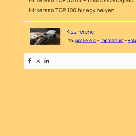
Hírkereső TOP 50 hír – friss összefoglaló
Hírkereső TOP 100 hír egy helyen
Kiss Ferenc
Írta:
Kiss Ferenc
–
Impresszum
–
Ról