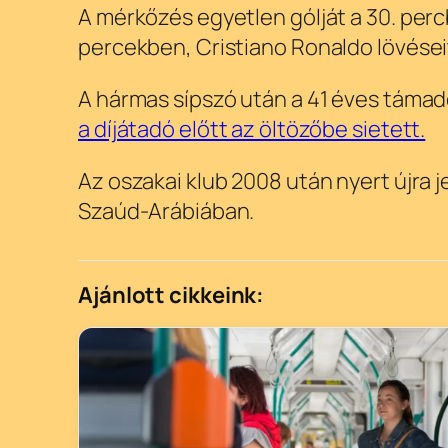
A mérkőzés egyetlen gólját a 30. pe
percekben, Cristiano Ronaldo lövéseit
A hármas sípszó után a 41 éves támad
a díjátadó előtt az öltözőbe sietett.
Az oszakai klub 2008 után nyert újra 
Szaúd-Arábiában.
Ajánlott cikkeink: