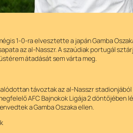
gis 1-0-ra elvesztette a japán Gamba Oszaka 
apata az al-Nasszr. A szaúdiak portugál sztár
züstérem átadását sem várta meg.
alódottan távoztak az al-Nasszr stadionjából a
megfelelő AFC Bajnokok Ligája 2 döntőjében lé
envedtek a Gamba Oszaka ellen.
k