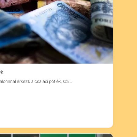
ék
alommal érkezik a családi pótlék, sok…