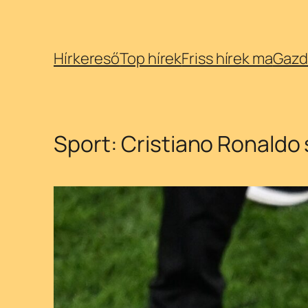
Ugrás
Hírkereső
Top hírek
Friss hírek ma
Gazd
a
tartalomhoz
Sport: Cristiano Ronaldo 