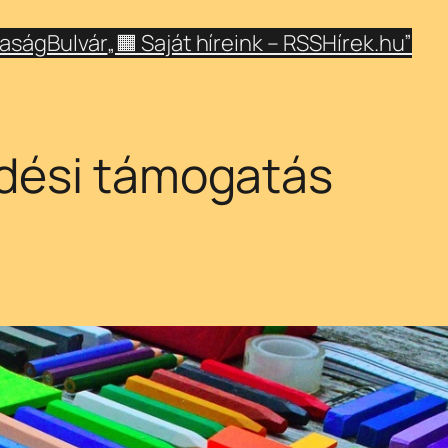
aság
Bulvár
„🟧 Saját híreink – RSSHírek.hu”
zdési támogatás