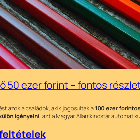
 50 ezer forint – fontos részle
ést azok a családok, akik jogosultak a
100 ezer forinto
külön igényelni
, azt a Magyar Államkincstár automatiku
feltételek