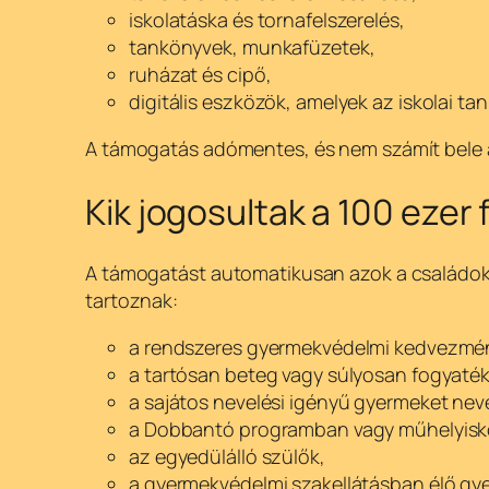
iskolatáska és tornafelszerelés,
tankönyvek, munkafüzetek,
ruházat és cipő,
digitális eszközök, amelyek az iskolai tan
A támogatás adómentes, és nem számít bele a
Kik jogosultak a 100 ezer
A támogatást automatikusan azok a családok 
tartoznak:
a rendszeres gyermekvédelmi kedvezmé
a tartósan beteg vagy súlyosan fogyaté
a sajátos nevelési igényű gyermeket nev
a Dobbantó programban vagy műhelyiskol
az egyedülálló szülők,
a gyermekvédelmi szakellátásban élő gy