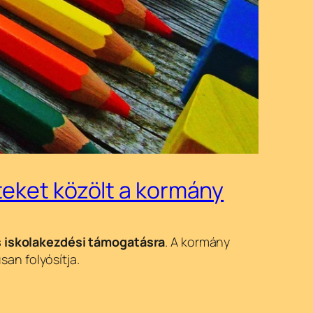
teket közölt a kormány
s iskolakezdési támogatásra
. A kormány
san folyósítja.