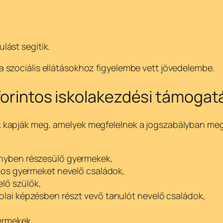
ulást segítik.
 szociális ellátásokhoz figyelembe vett jövedelembe.
 forintos iskolakezdési támogat
kapják meg, amelyek megfelelnek a jogszabályban megh
nyben részesülő gyermekek,
kos gyermeket nevelő családok,
elő szülők,
ai képzésben részt vevő tanulót nevelő családok,
ermekek,