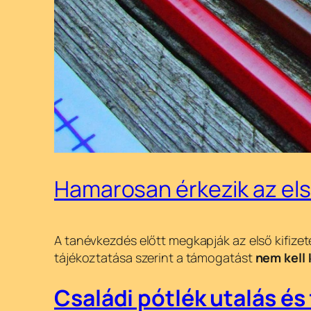
Hamarosan érkezik az első
A tanévkezdés előtt megkapják az első kifizet
tájékoztatása szerint a támogatást
nem kell 
Családi pótlék utalás és 