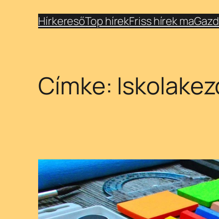
Ugrás
Hírkereső
Top hírek
Friss hírek ma
Gazd
a
tartalomhoz
Címke:
Iskolake