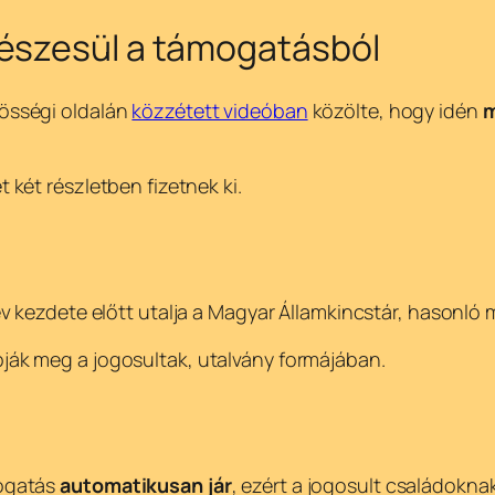
részesül a támogatásból
össégi oldalán
közzétett videóban
közölte, hogy idén
m
t két részletben fizetnek ki.
v kezdete előtt utalja a Magyar Államkincstár, hasonló 
ák meg a jogosultak, utalvány formájában.
mogatás
automatikusan jár
, ezért a jogosult családokna