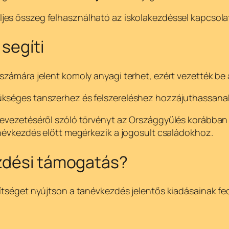
teljes összeg felhasználható az iskolakezdéssel kapcsola
segíti
számára jelent komoly anyagi terhet, ezért vezették be 
ükséges tanszerhez és felszereléshez hozzájuthassanak
 bevezetéséről szóló törvényt az Országgyűlés korábba
anévkezdés előtt megérkezik a jogosult családokhoz.
ezdési támogatás?
gítséget nyújtson a tanévkezdés jelentős kiadásainak 