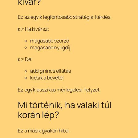
kivár?
Ez az egyik legfontosabb stratégiai kérdés.
👉 Ha kivársz:
magasabb szorzó
magasabb nyugdíj
👉 De:
addig nincs ellátás
kiesik a bevétel
Ez egy klasszikus mérlegelési helyzet.
Mi történik, ha valaki túl
korán lép?
Ez a másik gyakori hiba.