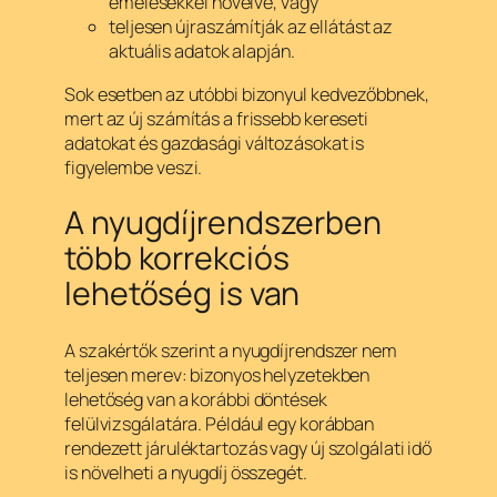
emelésekkel növelve, vagy
teljesen újraszámítják az ellátást az
aktuális adatok alapján.
Sok esetben az utóbbi bizonyul kedvezőbbnek,
mert az új számítás a frissebb kereseti
adatokat és gazdasági változásokat is
figyelembe veszi.
A nyugdíjrendszerben
több korrekciós
lehetőség is van
A szakértők szerint a nyugdíjrendszer nem
teljesen merev: bizonyos helyzetekben
lehetőség van a korábbi döntések
felülvizsgálatára. Például egy korábban
rendezett járuléktartozás vagy új szolgálati idő
is növelheti a nyugdíj összegét.