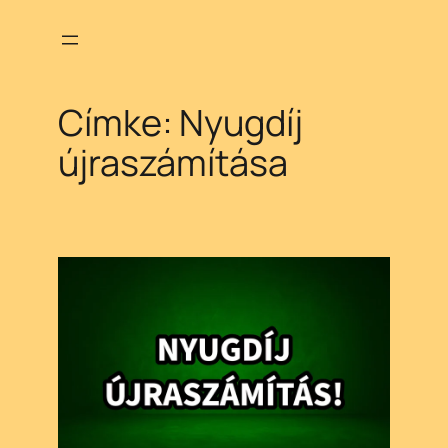
Ugrás
a
tartalomhoz
Címke:
Nyugdíj
újraszámítása