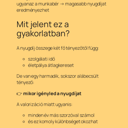
ugyanaz a munkabér → magasabb nyugdíjat
eredményezhet
Mit jelent ez a
gyakorlatban?
A nyugdíj összege két fő tényezőtől függ:
szolgálati idő
életpálya átlagkereset
De van egy harmadik, sokszor alábecsült
tényező:
👉
mikor igényled a nyugdíjat
A valorizáció miatt ugyanis:
minden év más szorzóval számol
és ez komoly különbséget okozhat