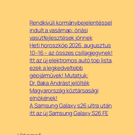
Rendkívüli kormánybejelentéssel
indult a vasárnap: óriási
vasútfejlesztések jönnek
Heti horoszkóp 2026. augusztus
10–16 – az összes csillagjegynek!
Itt az új elektromos autó top lista,
ezek a legkedveltebb
gépjárművek! Mutatjuk:
Dr. Baka Andrást jelölték
Magyarország köztársasági
elnökének!
A Samsung Galaxy s26 ultra után
itt az új Samsung Galaxy S26 FE