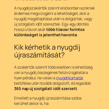
A nyugdíjszakértők szerint elsősorban azoknak
érdemes megvizsgálni a lehetőséget, akik a
nyugdíj megállapítása után is dolgoztak, vagy
új szolgálati időt szereztek. Egy-egy döntés
hosszú távon akár
több tízezer forintos
különbséget is jelenthet havonta
.
Kik kérhetik a nyugdíj
újraszámítását?
A szakértők szerint több esetben is lehetőség
van a nyugdíj összegének felülvizsgálatára.
Ilyen például, ha valaki a
nyugdíjkorhatár
betöltése után tovább dolgozott, és legalább
365 nap új szolgálati időt szerzett
.
Emellett a nyugdíj újraszámítása szóba
kerülhet akkor is, ha: