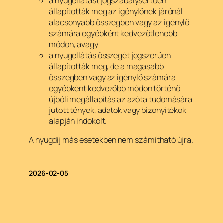
a nyugellátást jogszabálysértően
állapították meg az igénylőnek járónál
alacsonyabb összegben vagy az igénylő
számára egyébként kedvezőtlenebb
módon, avagy
a nyugellátás összegét jogszerűen
állapították meg, de a magasabb
összegben vagy az igénylő számára
egyébként kedvezőbb módon történő
újbóli megállapítás az azóta tudomására
jutott tények, adatok vagy bizonyítékok
alapján indokolt.
A nyugdíj más esetekben nem számítható újra.
2026-02-05