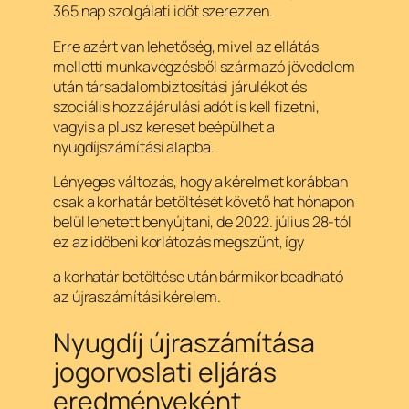
365 nap szolgálati időt szerezzen.
Erre azért van lehetőség, mivel az ellátás
melletti munkavégzésből származó jövedelem
után társadalombiztosítási járulékot és
szociális hozzájárulási adót is kell fizetni,
vagyis a plusz kereset beépülhet a
nyugdíjszámítási alapba.
Lényeges változás, hogy a kérelmet korábban
csak a korhatár betöltését követő hat hónapon
belül lehetett benyújtani, de 2022. július 28-tól
ez az időbeni korlátozás megszűnt, így
a korhatár betöltése után bármikor beadható
az újraszámítási kérelem.
Nyugdíj újraszámítása
jogorvoslati eljárás
eredményeként