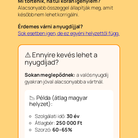
Mi történik, ha túl korán igénylem?
Alacsonyabb összeggel állapítják meg, amit
később nem lehet korrigálni.
Érdemes várni a nyugdíjjal?
Sok esetben igen, de ez egyéni helyzettől függ.
⚠️ Ennyire kevés lehet a
nyugdíjad?
Sokan meglepődnek:
a valós nyugdíj
gyakran jóval alacsonyabb a vártnál.
📉 Példa (átlag magyar
helyzet):
Szolgálati idő:
30 év
Átlagbér:
250 000 Ft
Szorzó:
60–65%