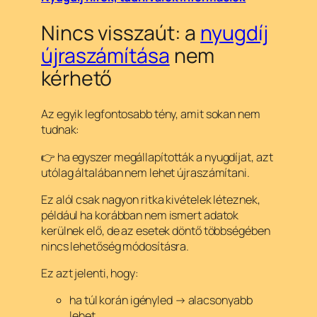
Nincs visszaút: a
nyugdíj
újraszámítása
nem
kérhető
Az egyik legfontosabb tény, amit sokan nem
tudnak:
👉 ha egyszer megállapították a nyugdíjat, azt
utólag általában nem lehet újraszámítani.
Ez alól csak nagyon ritka kivételek léteznek,
például ha korábban nem ismert adatok
kerülnek elő, de az esetek döntő többségében
nincs lehetőség módosításra.
Ez azt jelenti, hogy:
ha túl korán igényled → alacsonyabb
lehet