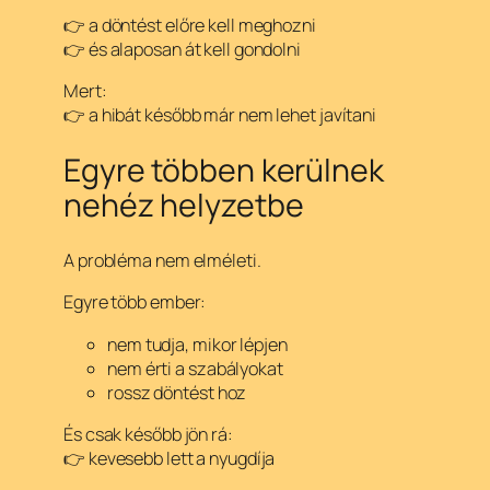
👉 a döntést előre kell meghozni
👉 és alaposan át kell gondolni
Mert:
👉 a hibát később már nem lehet javítani
Egyre többen kerülnek
nehéz helyzetbe
A probléma nem elméleti.
Egyre több ember:
nem tudja, mikor lépjen
nem érti a szabályokat
rossz döntést hoz
És csak később jön rá:
👉 kevesebb lett a nyugdíja