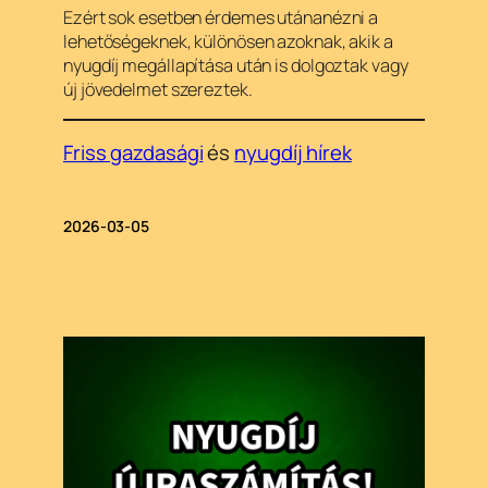
Ezért sok esetben érdemes utánanézni a
lehetőségeknek, különösen azoknak, akik a
nyugdíj megállapítása után is dolgoztak vagy
új jövedelmet szereztek.
Friss gazdasági
és
nyugdíj hírek
2026-03-05