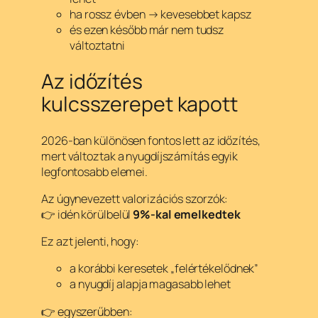
ha rossz évben → kevesebbet kapsz
és ezen később már nem tudsz
változtatni
Az időzítés
kulcsszerepet kapott
2026-ban különösen fontos lett az időzítés,
mert változtak a nyugdíjszámítás egyik
legfontosabb elemei.
Az úgynevezett valorizációs szorzók:
👉 idén körülbelül
9%-kal emelkedtek
Ez azt jelenti, hogy:
a korábbi keresetek „felértékelődnek”
a nyugdíj alapja magasabb lehet
👉 egyszerűbben: