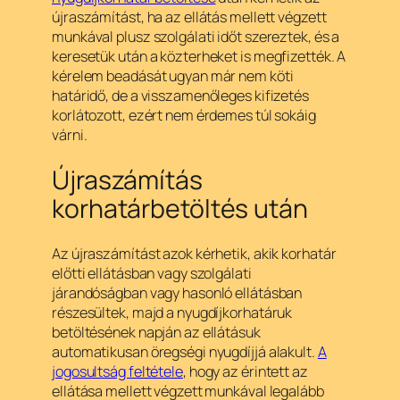
újraszámítást, ha az ellátás mellett végzett
munkával plusz szolgálati időt szereztek, és a
keresetük után a közterheket is megfizették. A
kérelem beadását ugyan már nem köti
határidő, de a visszamenőleges kifizetés
korlátozott, ezért nem érdemes túl sokáig
várni.
Újraszámítás
korhatárbetöltés után
Az újraszámítást azok kérhetik, akik korhatár
előtti ellátásban vagy szolgálati
járandóságban vagy hasonló ellátásban
részesültek, majd a nyugdíjkorhatáruk
betöltésének napján az ellátásuk
automatikusan öregségi nyugdíjjá alakult.
A
jogosultság feltétele
, hogy az érintett az
ellátása mellett végzett munkával legalább