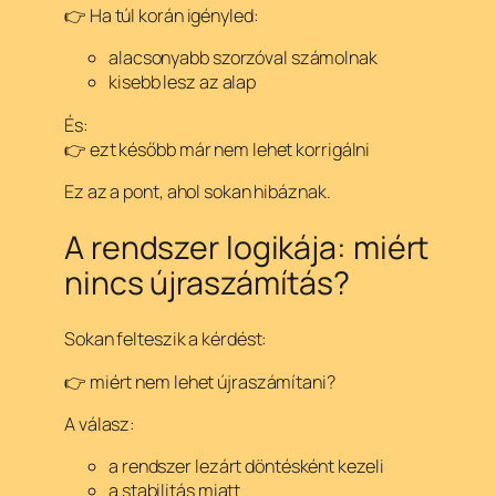
👉 Ha túl korán igényled:
alacsonyabb szorzóval számolnak
kisebb lesz az alap
És:
👉 ezt később már nem lehet korrigálni
Ez az a pont, ahol sokan hibáznak.
A rendszer logikája: miért
nincs újraszámítás?
Sokan felteszik a kérdést:
👉 miért nem lehet újraszámítani?
A válasz:
a rendszer lezárt döntésként kezeli
a stabilitás miatt