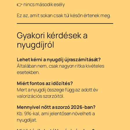
👉 nincs második esély
Ez az, amit sokan csak túl későn értenek meg.
Gyakori kérdések a
nyugdíjról
Lehet kérni a nyugdíj újraszámítását?
Általában nem, csak nagyon ritka kivételes
esetekben.
Miért fontos az időzítés?
Mert a nyugdíj összege függ az adott év
valorizációs szorzóitól.
Mennyivel nőtt a szorzó 2026-ban?
Kb. 9%-kal, ami jelentősen növelheti a
nyugdíjat.