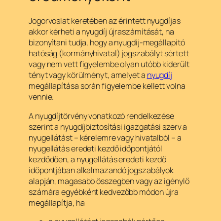
Jogorvoslat keretében az érintett nyugdíjas
akkor kérheti a nyugdíj újraszámítását, ha
bizonyítani tudja, hogy a nyugdíj-megállapító
hatóság (kormányhivatal) jogszabályt sértett
vagy nem vett figyelembe olyan utóbb kiderült
tényt vagy körülményt, amelyet a
nyugdíj
megállapítása során figyelembe kellett volna
vennie.
A nyugdíjtörvény vonatkozó rendelkezése
szerint a nyugdíjbiztosítási igazgatási szerv a
nyugellátást – kérelemre vagy hivatalból – a
nyugellátás eredeti kezdő időpontjától
kezdődően, a nyugellátás eredeti kezdő
időpontjában alkalmazandó jogszabályok
alapján, magasabb összegben vagy az igénylő
számára egyébként kedvezőbb módon újra
megállapítja, ha