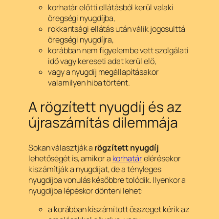
korhatár előtti ellátásból kerül valaki
öregségi nyugdíjba,
rokkantsági ellátás után válik jogosulttá
öregségi nyugdíjra,
korábban nem figyelembe vett szolgálati
idő vagy kereseti adat kerül elő,
vagy a nyugdíj megállapításakor
valamilyen hiba történt.
A rögzített nyugdíj és az
újraszámítás dilemmája
Sokan választják a
rögzített nyugdíj
lehetőségét is, amikor a
korhatár
elérésekor
kiszámítják a nyugdíjat, de a tényleges
nyugdíjba vonulás későbbre tolódik. Ilyenkor a
nyugdíjba lépéskor dönteni lehet:
a korábban kiszámított összeget kérik az