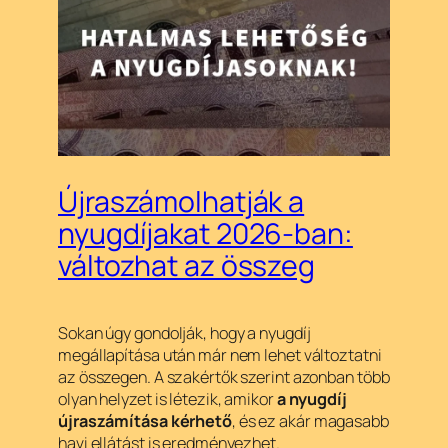
Újraszámolhatják a
nyugdíjakat 2026-ban:
változhat az összeg
Sokan úgy gondolják, hogy a nyugdíj
megállapítása után már nem lehet változtatni
az összegen. A szakértők szerint azonban több
olyan helyzet is létezik, amikor
a nyugdíj
újraszámítása kérhető
, és ez akár magasabb
havi ellátást is eredményezhet.