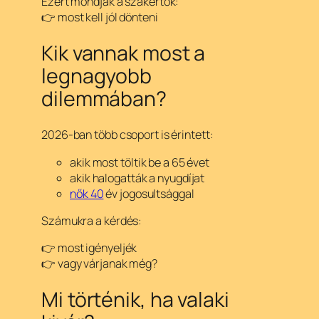
Ezért mondják a szakértők:
👉 most kell jól dönteni
Kik vannak most a
legnagyobb
dilemmában?
2026-ban több csoport is érintett:
akik most töltik be a 65 évet
akik halogatták a nyugdíjat
nők 40
év jogosultsággal
Számukra a kérdés:
👉 most igényeljék
👉 vagy várjanak még?
Mi történik, ha valaki