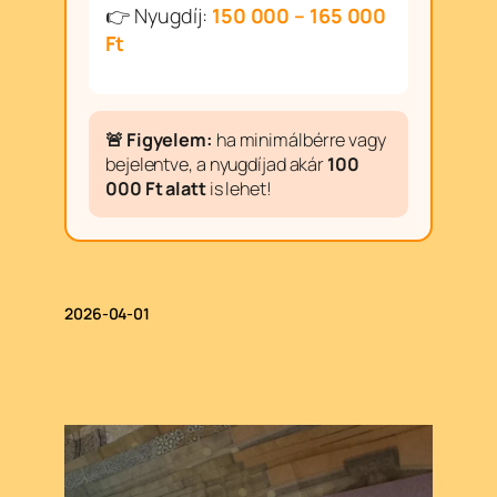
👉 Nyugdíj:
150 000 – 165 000
Ft
🚨 Figyelem:
ha minimálbérre vagy
bejelentve, a nyugdíjad akár
100
000 Ft alatt
is lehet!
2026-04-01