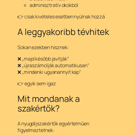
adminisztratív okokból
👉 csak kivételes esetben nyúlnak hozzá
A leggyakoribb tévhitek
Sokan ezekben hisznek:
❌ „majd később javítják”
❌ „újraszámolják automatikusan”
❌ „mindenki ugyanannyit kap”
👉 egyik sem igaz
Mit mondanak a
szakértők?
A nyugdíjszakértők egyértelműen
figyelmeztetnek: