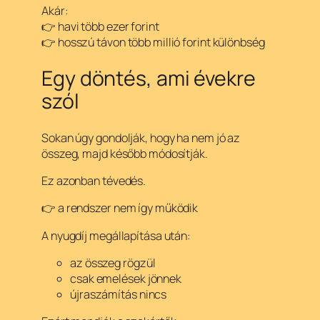
Akár:
👉 havi több ezer forint
👉 hosszú távon több millió forint különbség
Egy döntés, ami évekre
szól
Sokan úgy gondolják, hogy ha nem jó az
összeg, majd később módosítják.
Ez azonban tévedés.
👉 a rendszer nem így működik
A nyugdíj megállapítása után:
az összeg rögzül
csak emelések jönnek
újraszámítás nincs