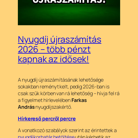
Nyugdíj újraszámítás
2026 – több pénzt
kapnak az idősek!
A nyugdíj újraszámításának lehetősége
sokakban reményt kelt, pedig 2026-ban is
csak szűk körben van rá lehetőség – hívja fel rá
a figyelmet hírlevelében
Farkas
András
nyugdíjszakértő.
Hírkereső percről percre
A vonatkozó szabályok szerint az érintettek a
nyugdíjkorhatár betöltése
után kérhetik az