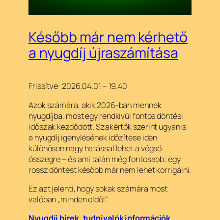
Később már nem kérhető
a nyugdíj újraszámítása
Frissítve: 2026.04.01 – 19.40
Azok számára, akik 2026-ban mennek
nyugdíjba, most egy rendkívül fontos döntési
időszak kezdődött. Szakértők szerint ugyanis
a nyugdíj igénylésének időzítése idén
különösen nagy hatással lehet a végső
összegre – és ami talán még fontosabb: egy
rossz döntést később már nem lehet korrigálni.
Ez azt jelenti, hogy sokak számára most
valóban „minden eldől”.
Nyugdíj hírek, tudnivalók információk