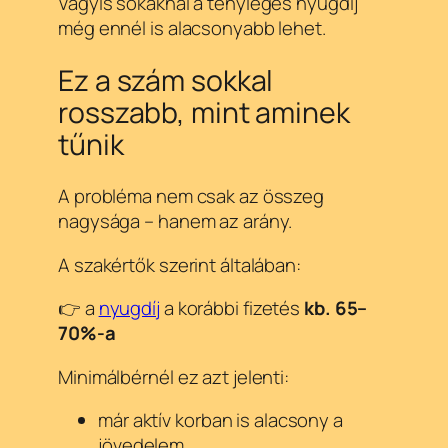
Vagyis sokaknál a tényleges nyugdíj
még ennél is alacsonyabb lehet.
Ez a szám sokkal
rosszabb, mint aminek
tűnik
A probléma nem csak az összeg
nagysága – hanem az arány.
A szakértők szerint általában:
👉 a
nyugdíj
a korábbi fizetés
kb. 65–
70%-a
Minimálbérnél ez azt jelenti:
már aktív korban is alacsony a
jövedelem