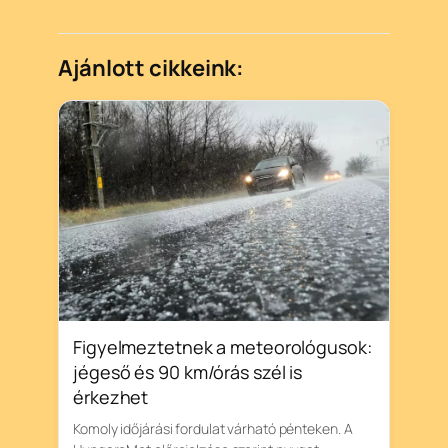
Ajánlott cikkeink:
Figyelmeztetnek a meteorológusok:
jégeső és 90 km/órás szél is
érkezhet
Komoly időjárási fordulat várható pénteken. A