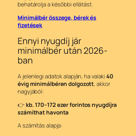
behatárolja a későbbi ellátást.
Minimálbér összege, bérek és
fizetések
Ennyi nyugdíj jár
minimálbér után 2026-
ban
A jelenlegi adatok alapján, ha valaki
40
évig minimálbéren dolgozott
, akkor
nagyjából:
👉
kb. 170–172 ezer forintos nyugdíjra
számíthat havonta
A számítás alapja: