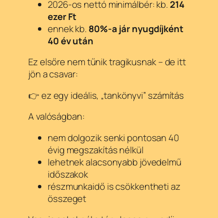
2026-os nettó minimálbér: kb.
214
ezer Ft
ennek kb.
80%-a jár nyugdíjként
40 év után
Ez elsőre nem tűnik tragikusnak – de itt
jön a csavar:
👉 ez egy ideális, „tankönyvi” számítás
A valóságban:
nem dolgozik senki pontosan 40
évig megszakítás nélkül
lehetnek alacsonyabb jövedelmű
időszakok
részmunkaidő is csökkentheti az
összeget