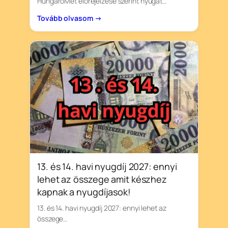
HungaroMet előrejelzése szerint nyugat…
Tovább olvasom →
13. és 14. havi nyugdíj 2027: ennyi
lehet az összege amit készhez
kapnak a nyugdíjasok!
13. és 14. havi nyugdíj 2027: ennyi lehet az
összege…