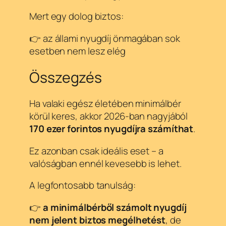
Mert egy dolog biztos:
👉 az állami nyugdíj önmagában sok
esetben nem lesz elég
Összegzés
Ha valaki egész életében minimálbér
körül keres, akkor 2026-ban nagyjából
170 ezer forintos nyugdíjra számíthat
.
Ez azonban csak ideális eset – a
valóságban ennél kevesebb is lehet.
A legfontosabb tanulság:
👉
a minimálbérből számolt nyugdíj
nem jelent biztos megélhetést
, de