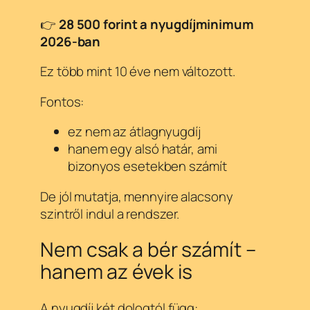
👉
28 500 forint a nyugdíjminimum
2026-ban
Ez több mint 10 éve nem változott.
Fontos:
ez nem az átlagnyugdíj
hanem egy alsó határ, ami
bizonyos esetekben számít
De jól mutatja, mennyire alacsony
szintről indul a rendszer.
Nem csak a bér számít –
hanem az évek is
A nyugdíj két dologtól függ: