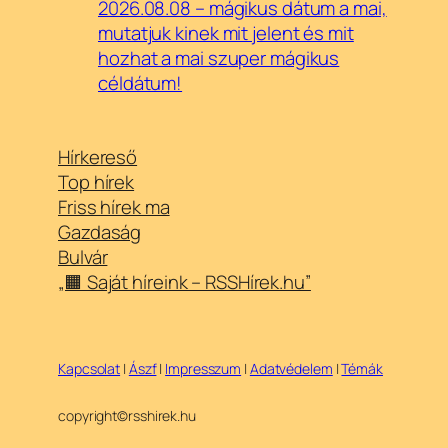
2026.08.08 – mágikus dátum a mai,
mutatjuk kinek mit jelent és mit
hozhat a mai szuper mágikus
céldátum!
Hírkereső
Top hírek
Friss hírek ma
Gazdaság
Bulvár
„🟧 Saját híreink – RSSHírek.hu”
Kapcsolat
|
Ászf
|
Impresszum
|
Adatvédelem
|
Témák
copyright©rsshirek.hu