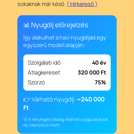
sokaknak már késő.
( Hírkereső )
📊 Nyugdíj előrejelzés
Így alakulhat a havi nyugdíjad egy
egyszerű modell alapján:
Szolgálati idő
40 év
Átlagkereset
320 000 Ft
Szorzó
75%
👉 Várható nyugdíj:
~240 000
Ft
💡 A tényleges összeg eltérhet a jogszabályok
és valorizáció miatt.