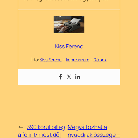
Kiss Ferenc
Írta:
Kiss Ferenc
–
Impresszum
–
Rólunk
←
390 körül billeg
Megváltozhat a
a forint: most dől
nyugdíjak összege –