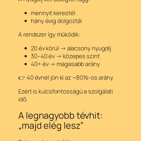
mennyit kerestél
hány évig dolgoztál
A rendszer így működik:
20 év körül → alacsony nyugdíj
30–40 év → közepes szint
40+ év → magasabb arány
👉 40 évnél jön ki az ~80%-os arány
Ezért is kulcsfontosságú a szolgálati
idő.
A legnagyobb tévhit:
„majd elég lesz”