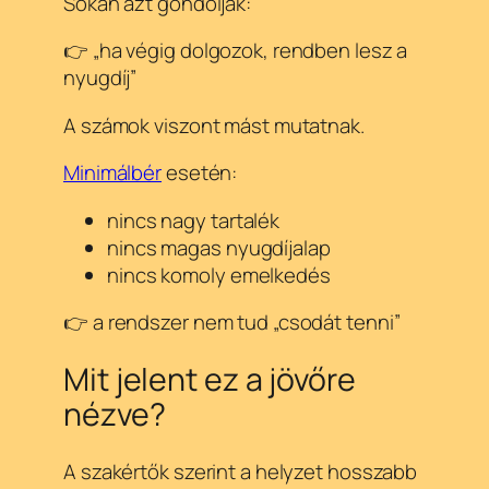
Sokan azt gondolják:
👉 „ha végig dolgozok, rendben lesz a
nyugdíj”
A számok viszont mást mutatnak.
Minimálbér
esetén:
nincs nagy tartalék
nincs magas nyugdíjalap
nincs komoly emelkedés
👉 a rendszer nem tud „csodát tenni”
Mit jelent ez a jövőre
nézve?
A szakértők szerint a helyzet hosszabb