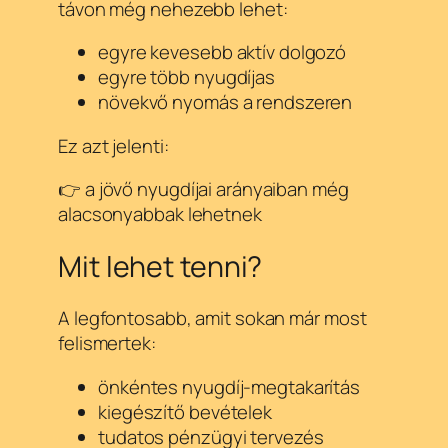
távon még nehezebb lehet:
egyre kevesebb aktív dolgozó
egyre több nyugdíjas
növekvő nyomás a rendszeren
Ez azt jelenti:
👉 a jövő nyugdíjai arányaiban még
alacsonyabbak lehetnek
Mit lehet tenni?
A legfontosabb, amit sokan már most
felismertek:
önkéntes nyugdíj-megtakarítás
kiegészítő bevételek
tudatos pénzügyi tervezés