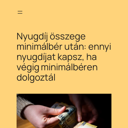
Ugrás
a
tartalomhoz
Nyugdíj összege
minimálbér után: ennyi
nyugdíjat kapsz, ha
végig minimálbéren
dolgoztál