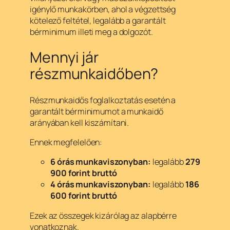
igénylő munkakörben, ahol a végzettség
kötelező feltétel, legalább a garantált
bérminimum illeti meg a dolgozót.
Mennyi jár
részmunkaidőben?
Részmunkaidős foglalkoztatás esetén a
garantált bérminimumot a munkaidő
arányában kell kiszámítani.
Ennek megfelelően:
6 órás munkaviszonyban:
legalább
279
900 forint bruttó
4 órás munkaviszonyban:
legalább
186
600 forint bruttó
Ezek az összegek kizárólag az alapbérre
vonatkoznak.