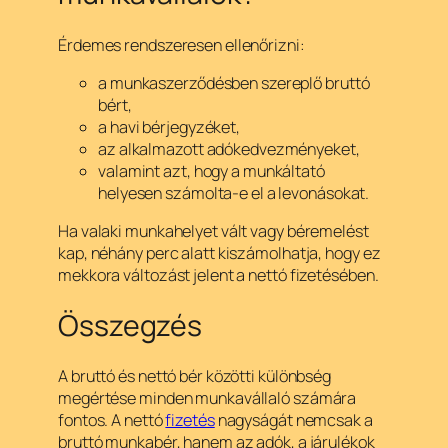
Érdemes rendszeresen ellenőrizni:
a munkaszerződésben szereplő bruttó
bért,
a havi bérjegyzéket,
az alkalmazott adókedvezményeket,
valamint azt, hogy a munkáltató
helyesen számolta-e el a levonásokat.
Ha valaki munkahelyet vált vagy béremelést
kap, néhány perc alatt kiszámolhatja, hogy ez
mekkora változást jelent a nettó fizetésében.
Összegzés
A bruttó és nettó bér közötti különbség
megértése minden munkavállaló számára
fontos. A nettó
fizetés
nagyságát nemcsak a
bruttó munkabér, hanem az adók, a járulékok