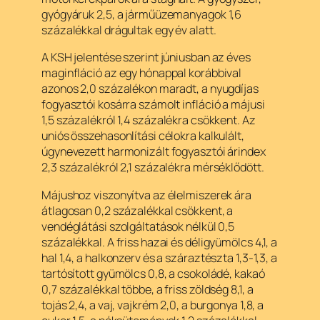
gyógyáruk 2,5, a járműüzemanyagok 1,6
százalékkal drágultak egy év alatt.
A KSH jelentése szerint júniusban az éves
maginfláció az egy hónappal korábbival
azonos 2,0 százalékon maradt, a nyugdíjas
fogyasztói kosárra számolt infláció a májusi
1,5 százalékról 1,4 százalékra csökkent. Az
uniós összehasonlítási célokra kalkulált,
úgynevezett harmonizált fogyasztói árindex
2,3 százalékról 2,1 százalékra mérséklődött.
Májushoz viszonyítva az élelmiszerek ára
átlagosan 0,2 százalékkal csökkent, a
vendéglátási szolgáltatások nélkül 0,5
százalékkal. A friss hazai és déligyümölcs 4,1, a
hal 1,4, a halkonzerv és a száraztészta 1,3-1,3, a
tartósított gyümölcs 0,8, a csokoládé, kakaó
0,7 százalékkal többe, a friss zöldség 8,1, a
tojás 2,4, a vaj, vajkrém 2,0, a burgonya 1,8, a