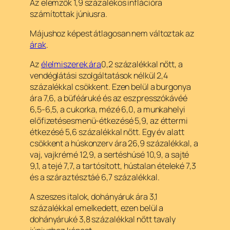
Az elemzők 1,9 százalékos inflációra
számítottak júniusra.
Májushoz képest átlagosan nem változtak az
árak
.
Az
élelmiszerek ára
0,2 százalékkal nőtt, a
vendéglátási szolgáltatások nélkül 2,4
százalékkal csökkent. Ezen belül a burgonya
ára 7,6, a büféáruké és az eszpresszókávéé
6,5-6,5, a cukorka, mézé 6,0, a munkahelyi
előfizetésesmenü-étkezésé 5,9, az éttermi
étkezésé 5,6 százalékkal nőtt. Egy év alatt
csökkent a húskonzerv ára 26,9 százalékkal, a
vaj, vajkrémé 12,9, a sertéshúsé 10,9, a sajté
9,1, a tejé 7,7, a tartósított, hústalan ételeké 7,3
és a száraztésztáé 6,7 százalékkal.
A szeszes italok, dohányáruk ára 3,1
százalékkal emelkedett, ezen belül a
dohányáruké 3,8 százalékkal nőtt tavaly