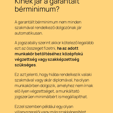
Kinek jár a garantált
bérminimum?
A garantált bérminimum nem minden
szakmával rendelkező dolgozónak jár
automatikusan.
A jogszabály szerint akkor kötelező legalább
ezt az összeget fizetni,
ha az adott
munkakör betöltéséhez középfokú
végzettség vagy szakképzettség
szükséges
.
Ez azt jelenti, hogy hiába rendelkezik valaki
szakmával vagy akár diplomával, ha olyan
munkakörben dolgozik, amelyhez nem írnak
elő ilyen végzettséget, a munkáltató
jogszerűen minimálbért is megállapíthat.
Ezzel szemben például egy olyan
villanyszerelői vagy más szakképesítést