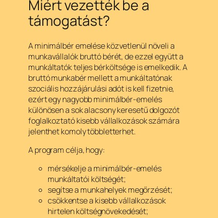
Miért vezették be a
támogatást?
A minimálbér emelése közvetlenül növeli a
munkavállalók bruttó bérét, de ezzel együtt a
munkáltatók teljes bérköltsége is emelkedik. A
bruttó munkabér mellett a munkáltatónak
szociális hozzájárulási adót is kell fizetnie,
ezért egy nagyobb minimálbér-emelés
különösen a sok alacsony keresetű dolgozót
foglalkoztató kisebb vállalkozások számára
jelenthet komoly többletterhet.
A program célja, hogy:
mérsékelje a minimálbér-emelés
munkáltatói költségét;
segítse a munkahelyek megőrzését;
csökkentse a kisebb vállalkozások
hirtelen költségnövekedését;