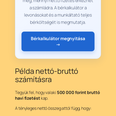
meg, mennyi nettó fizetés érkezhet
a számládra. A bérkalkulátor a
levonásokat és a munkáltató teljes
bérköltségét is megmutatja.
Bérkalkulátor megnyitása
→
Példa nettó-bruttó
számításra
Tegyük fel, hogy valaki
500 000 forint bruttó
havi fizetést
kap.
A tényleges nettó összeg attól függ, hogy: