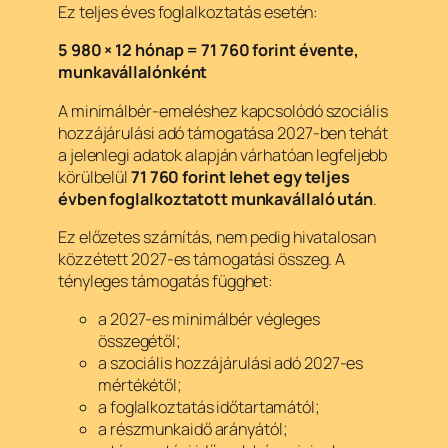
Ez teljes éves foglalkoztatás esetén:
5 980 × 12 hónap = 71 760 forint évente,
munkavállalónként
A minimálbér-emeléshez kapcsolódó szociális
hozzájárulási adó támogatása 2027-ben tehát
a jelenlegi adatok alapján várhatóan legfeljebb
körülbelül
71 760 forint lehet egy teljes
évben foglalkoztatott munkavállaló után
.
Ez előzetes számítás, nem pedig hivatalosan
közzétett 2027-es támogatási összeg. A
tényleges támogatás függhet:
a 2027-es minimálbér végleges
összegétől;
a szociális hozzájárulási adó 2027-es
mértékétől;
a foglalkoztatás időtartamától;
a részmunkaidő arányától;