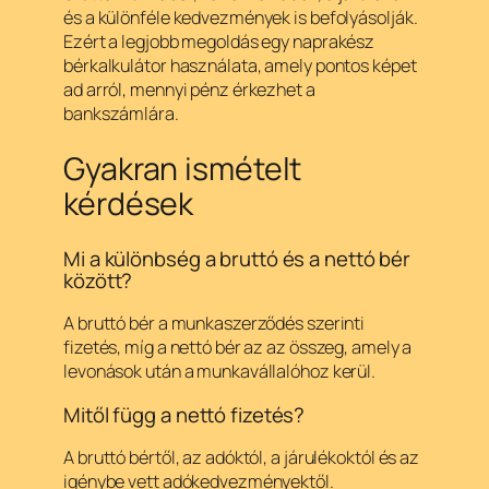
és a különféle kedvezmények is befolyásolják.
Ezért a legjobb megoldás egy naprakész
bérkalkulátor használata, amely pontos képet
ad arról, mennyi pénz érkezhet a
bankszámlára.
Gyakran ismételt
kérdések
Mi a különbség a bruttó és a nettó bér
között?
A bruttó bér a munkaszerződés szerinti
fizetés, míg a nettó bér az az összeg, amely a
levonások után a munkavállalóhoz kerül.
Mitől függ a nettó fizetés?
A bruttó bértől, az adóktól, a járulékoktól és az
igénybe vett adókedvezményektől.