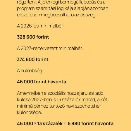
rögzíteni. A jelenlegi bérmegállapodás és a
program számítási logikája alapján azonban
előzetesen megbecsülhető az összeg.
A 2026-os minimálbér:
328 600 forint
A 2027-re tervezett minimálbér:
374 600 forint
A különbség:
46 000 forint havonta
Amennyiben a szociális hozzájárulási adó
kulcsa 2027-ben is 13 százalék marad, a két
minimálbérhez tartozó havi szochoteher
különbsége:
46 000 × 13 százalék = 5 980 forint havonta