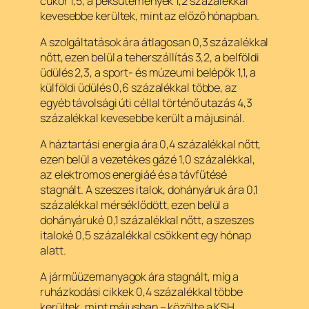
cukor 1,5, a péksütemények 1,2 százalékkal
kevesebbe kerültek, mint az előző hónapban.
A szolgáltatások ára átlagosan 0,3 százalékkal
nőtt, ezen belül a teherszállítás 3,2, a belföldi
üdülés 2,3, a sport- és múzeumi belépők 1,1, a
külföldi üdülés 0,6 százalékkal többe, az
egyéb távolsági úti céllal történő utazás 4,3
százalékkal kevesebbe került a májusinál.
A háztartási energia ára 0,4 százalékkal nőtt,
ezen belül a vezetékes gázé 1,0 százalékkal,
az elektromos energiáé és a távfűtésé
stagnált. A szeszes italok, dohányáruk ára 0,1
százalékkal mérséklődött, ezen belül a
dohányáruké 0,1 százalékkal nőtt, a szeszes
italoké 0,5 százalékkal csökkent egy hónap
alatt.
A járműüzemanyagok ára stagnált, míg a
ruházkodási cikkek 0,4 százalékkal többe
kerültek, mint májusban – közölte a KSH.