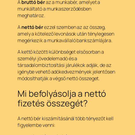
A
bruttó bér
az a munkabér, amelyet a
munkáltató a munkaszerződésben
meghatároz.
A
nettó bér
ezzel szemben az az összeg,
amely a kötelező levonások után ténylegesen
megérkezik a munkavállaló bankszámlájára.
A kettő közötti különbséget elsősorban a
személyi jövedelemadó és a
társadalombiztosítási járulékok adják, de az
igénybe vehető adókedvezmények jelentősen
módosíthatják a végső nettó összeget.
Mi befolyásolja a nettó
fizetés összegét?
A nettó bér kiszámításánál több tényezőt kell
figyelembe venni: