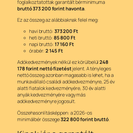
foglalkoztatottak garantált bérminimuma
bruttó 373 200 forint havonta
.
Ez az összeg az alábbiaknak felel meg:
havi bruttó:
373 200 Ft
heti bruttó:
85 800 Ft
napi bruttó:
17 160 Ft
órabér:
2 145 Ft
Adókedvezmények nélkül ez körülbelül
248
178 forint nettó fizetést
jelent. A tényleges
nettó összeg azonban magasabb is lehet, ha a
munkavállaló családi adókedvezményre, 25 év
alatti fiatalok kedvezményére, 30 év alatti
anyák kedvezményére vagy más
adókedvezményre jogosult.
Összehasonlításképpen: a 2026-os
minimálbér összege
322 800 forint bruttó
.