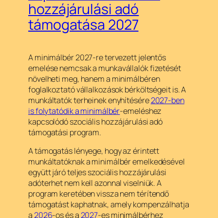
hozzájárulási adó
támogatása 2027
A minimálbér 2027-re tervezett jelentős
emelése nemcsak a munkavállalók fizetését
növelheti meg, hanem a minimálbéren
foglalkoztató vállalkozások bérköltségeit is. A
munkáltatók terheinek enyhítésére
2027-ben
is folytatódik a minimálbér
-emeléshez
kapcsolódó szociális hozzájárulási adó
támogatási program.
A támogatás lényege, hogy az érintett
munkáltatóknak a minimálbér emelkedésével
együtt járó teljes szociális hozzájárulási
adóterhet nem kell azonnal viselniük. A
program keretében vissza nem térítendő
támogatást kaphatnak, amely kompenzálhatja
a
2026
-os és a
2027
-es minimálbérhez