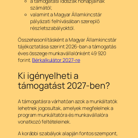
a támogatási időszak hónapjainak
számától;
valamint a Magyar Államkincstár
pályázati felhívásában szereplő
részletszabályoktól.
Összehasonlításként a Magyar Államkincstár
tájékoztatása szerint 2026-ban a támogatás
éves összege munkavállalónként 49 920
forint.
Bérkalkulátor 2027-re
Ki igényelheti a
támogatást 2027-ben?
A támogatásra várhatóan azok a munkáltatók
lehetnek jogosultak, amelyek megfelelnek a
program munkáltatóra és munkavállalóra
vonatkozó feltételeinek.
A korábbi szabályok alapján fontos szempont,