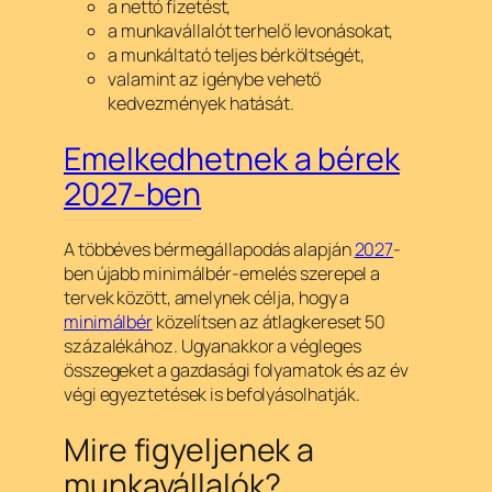
a nettó fizetést,
a munkavállalót terhelő levonásokat,
a munkáltató teljes bérköltségét,
valamint az igénybe vehető
kedvezmények hatását.
Emelkedhetnek a bérek
2027-ben
A többéves bérmegállapodás alapján
2027
-
ben újabb minimálbér-emelés szerepel a
tervek között, amelynek célja, hogy a
minimálbér
közelítsen az átlagkereset 50
százalékához. Ugyanakkor a végleges
összegeket a gazdasági folyamatok és az év
végi egyeztetések is befolyásolhatják.
Mire figyeljenek a
munkavállalók?