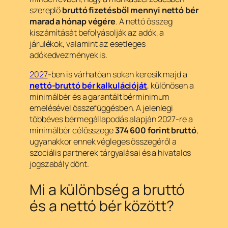
szereplő
bruttó fizetésből mennyi nettó bér
marad a hónap végére
. A nettó összeg
kiszámítását befolyásolják az adók, a
járulékok, valamint az esetleges
adókedvezmények is.
2027
-ben is várhatóan sokan keresik majd a
nettó-bruttó bér kalkulációját
, különösen a
minimálbér és a garantált bérminimum
emelésével összefüggésben. A jelenlegi
többéves bérmegállapodás alapján 2027-re a
minimálbér célösszege
374 600 forint bruttó
,
ugyanakkor ennek végleges összegéről a
szociális partnerek tárgyalásai és a hivatalos
jogszabály dönt.
Mi a különbség a bruttó
és a nettó bér között?