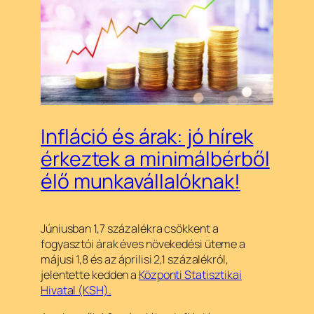
Infláció és árak: jó hírek
érkeztek a minimálbérből
élő munkavállalóknak!
Júniusban 1,7 százalékra csökkent a
fogyasztói árak éves növekedési üteme a
májusi 1,8 és az áprilisi 2,1 százalékról,
jelentette kedden a
Központi Statisztikai
Hivatal (KSH).