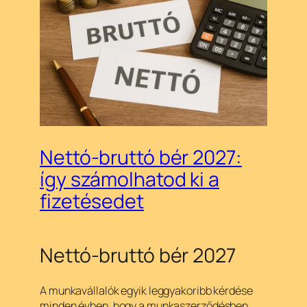
Nettó-bruttó bér 2027:
így számolhatod ki a
fizetésedet
Nettó-bruttó bér 2027
A munkavállalók egyik leggyakoribb kérdése
minden évben, hogy a munkaszerződésben