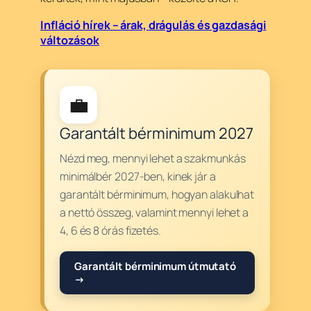
Infláció hírek – árak, drágulás és gazdasági
változások
💼
Garantált bérminimum 2027
Nézd meg, mennyi lehet a szakmunkás
minimálbér 2027-ben, kinek jár a
garantált bérminimum, hogyan alakulhat
a nettó összeg, valamint mennyi lehet a
4, 6 és 8 órás fizetés.
Garantált bérminimum útmutató
→