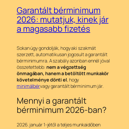
Garantált bérminimum
2026: mutatjuk, kinek jár
a magasabb fizetés
Sokan úgy gondolják, hogy aki szakmát
szerzett, automatikusan jogosult a garantált
bérminimumra. A szabály azonban ennél jóval
összetettebb:
nem a végzettség
önmagában, hanem a betöltött munkakör
követelménye dönti el
, hogy
minimálbér
vagy garantált bérminimum jár.
Mennyi a garantált
bérminimum 2026-ban?
2026. január 1-jétől a teljes munkaidőben