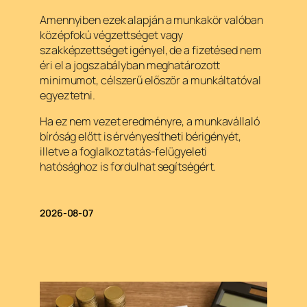
Amennyiben ezek alapján a munkakör valóban
középfokú végzettséget vagy
szakképzettséget igényel, de a fizetésed nem
éri el a jogszabályban meghatározott
minimumot, célszerű először a munkáltatóval
egyeztetni.
Ha ez nem vezet eredményre, a munkavállaló
bíróság előtt is érvényesítheti bérigényét,
illetve a foglalkoztatás-felügyeleti
hatósághoz is fordulhat segítségért.
2026-08-07