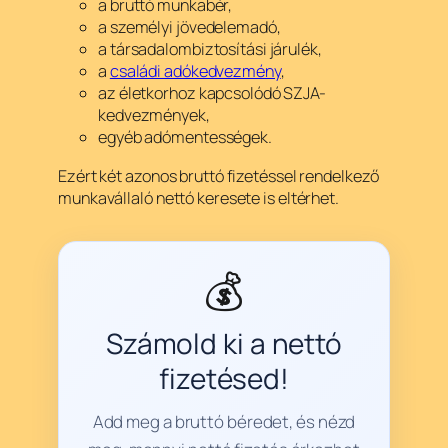
a bruttó munkabér,
a személyi jövedelemadó,
a társadalombiztosítási járulék,
a
családi adókedvezmény
,
az életkorhoz kapcsolódó SZJA-
kedvezmények,
egyéb adómentességek.
Ezért két azonos bruttó fizetéssel rendelkező
munkavállaló nettó keresete is eltérhet.
💰
Számold ki a nettó
fizetésed!
Add meg a bruttó béredet, és nézd