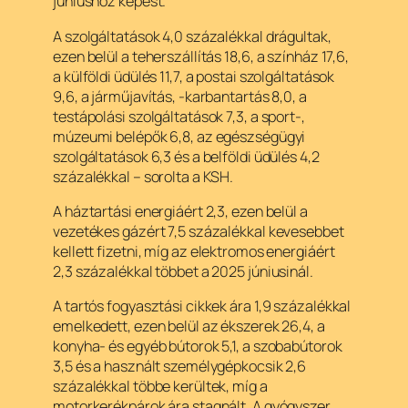
júniushoz képest.
A szolgáltatások 4,0 százalékkal drágultak,
ezen belül a teherszállítás 18,6, a színház 17,6,
a külföldi üdülés 11,7, a postai szolgáltatások
9,6, a járműjavítás, -karbantartás 8,0, a
testápolási szolgáltatások 7,3, a sport-,
múzeumi belépők 6,8, az egészségügyi
szolgáltatások 6,3 és a belföldi üdülés 4,2
százalékkal – sorolta a KSH.
A háztartási energiáért 2,3, ezen belül a
vezetékes gázért 7,5 százalékkal kevesebbet
kellett fizetni, míg az elektromos energiáért
2,3 százalékkal többet a 2025 júniusinál.
A tartós fogyasztási cikkek ára 1,9 százalékkal
emelkedett, ezen belül az ékszerek 26,4, a
konyha- és egyéb bútorok 5,1, a szobabútorok
3,5 és a használt személygépkocsik 2,6
százalékkal többe kerültek, míg a
motorkerékpárok ára stagnált. A gyógyszer,