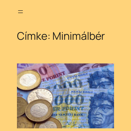
Ugrás
a
tartalomhoz
Címke:
Minimálbér