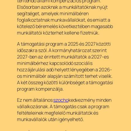
térítendő állami kompenzációs program.
Elsősorban azoknak a munkáltatóknak nyújt
segítséget, amelyek minimálbéren
foglalkoztatnak munkavállalókat, és emiatt a
kötelező béremelés következtében magasabb
munkáltatói közterhet kellene fizetniük.
A támogatási program a 2025 és 2027 közötti
időszakra szól. A kormányhatározat szerint
2027-ben az érintett munkáltatók a 2027-es
minimálbérhez kapcsolódó szociális
hozzájárulási adó helyett lényegében a 2026-
os minimálbér alapján számított terhet viselik.
A két összeg közötti különbséget a támogatási
program kompenzálja.
Ez nem általános
szocho
kedvezmény minden
vállalkozásnak. A támogatás csak a program
feltételeinek megfelelő munkáltatók és
munkavállalók után igényelhető.