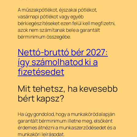
A műszakpótlékot, éjszakai pótlékot,
vasárnapi pótlékot vagy egyéb
bérkiegészítéseket ezen felül kell megfizetni,
azok nem számítanak bele a garantált
bérminimum összegébe.
Nettó-bruttó bér 2027:
így számolhatod ki a
fizetésedet
Mit tehetsz, ha kevesebb
bért kapsz?
Ha úgy gondolod, hogy a munkaköröd alapján
garantált bérminimum illetne meg, elsőként
érdemes átnézni a munkaszerződésedet és a
munkaköri leírásodat.