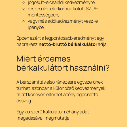
jogosult-e családi kedvezményre,
részesül-e életkorhoz kötött SZJA-
mentességben,
vagy más adókedvezményt vesz-e
igénybe.
Éppen ezért a legpontosabb eredményt egy
naprakész
nettó-bruttó bérkalkulátor
adja.
Miért érdemes
bérkalkulátort használni?
A bérszámítás első ránézésre egyszerűnek
tűnhet, azonban a különböző kedvezmények
miatt könnyen eltérhet a tényleges nettó
összeg.
Egy korszerű kalkulátor néhány adat
megadásával megmutatja: