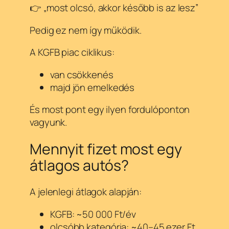
👉 „most olcsó, akkor később is az lesz”
Pedig ez nem így működik.
A KGFB piac ciklikus:
van csökkenés
majd jön emelkedés
És most pont egy ilyen fordulóponton
vagyunk.
Mennyit fizet most egy
átlagos autós?
A jelenlegi átlagok alapján:
KGFB: ~50 000 Ft/év
olcsóbb kategória: ~40–45 ezer Ft