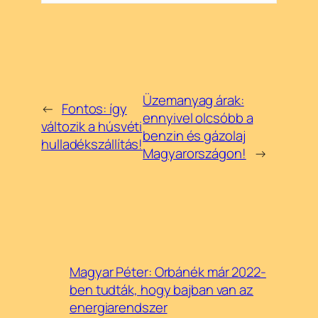
Üzemanyag árak:
←
Fontos: így
ennyivel olcsóbb a
változik a húsvéti
benzin és gázolaj
hulladékszállítás!
Magyarországon!
→
Magyar Péter: Orbánék már 2022-
ben tudták, hogy bajban van az
energiarendszer