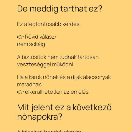
De meddig tarthat ez?
Ez a legfontosabb kérdés.
👉 Rövid válasz:
nem sokáig
A biztosítók nem tudnak tartósan
veszteséggel működni.
Ha a károk nőnek és a díjak alacsonyak
maradnak:
👉 elkerülhetetlen az emelés
Mit jelent ez a következő
hónapokra?
A jelenlegi trendek alapján: