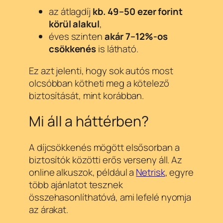
az átlagdíj
kb. 49–50 ezer forint
körül alakul
,
éves szinten
akár 7–12%-os
csökkenés
is látható.
Ez azt jelenti, hogy sok autós most
olcsóbban kötheti meg a kötelező
biztosítását, mint korábban.
Mi áll a háttérben?
A díjcsökkenés mögött elsősorban a
biztosítók közötti erős verseny áll. Az
online alkuszok, például a
Netrisk
, egyre
több ajánlatot tesznek
összehasonlíthatóvá, ami lefelé nyomja
az árakat.