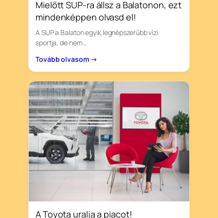
Mielőtt SUP-ra állsz a Balatonon, ezt
mindenképpen olvasd el!
A SUP a Balaton egyik legnépszerűbb vízi
sportja, de nem…
Tovább olvasom →
A Toyota uralja a piacot!