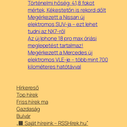
Történelmi hőség: 41,8 fokot
mértek, Kékestetőn is rekord dőlt
Megérkezett a Nissan új
elektromos SUV-ja – ezt lehet
tudni az NX7-ről
Az új Iphone 18 pro max óriási
meglepetést tartalmaz!
Megérkezett a Mercedes új
elektromos VLE-je – több mint 700
kilométeres hatótávval
Hírkereső
Top hírek
Friss hírek ma
Gazdaság
Bulvár
„🟧 Saját híreink – RSSHírek.hu”