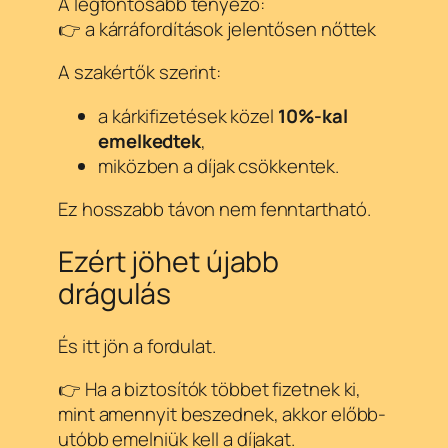
A legfontosabb tényező:
👉 a kárráfordítások jelentősen nőttek
A szakértők szerint:
a kárkifizetések közel
10%-kal
emelkedtek
,
miközben a díjak csökkentek.
Ez hosszabb távon nem fenntartható.
Ezért jöhet újabb
drágulás
És itt jön a fordulat.
👉 Ha a biztosítók többet fizetnek ki,
mint amennyit beszednek, akkor előbb-
utóbb emelniük kell a díjakat.