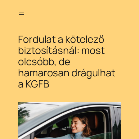
Ugrás
a
tartalomhoz
Fordulat a kötelező
biztosításnál: most
olcsóbb, de
hamarosan drágulhat
a KGFB