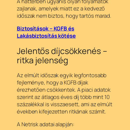
A háttérben ugyanis olyan folyamatok
zajlanak, amelyek miatt ez a kedvező
időszak nem biztos, hogy tartós marad.
Biztosítások – KGFB és
Lakásbiztosítás kötése
Jelentős díjcsökkenés –
ritka jelenség
Az elmúlt időszak egyik legfontosabb
fejleménye, hogy a KGFB díjak
érezhetően csökkentek. A piaci adatok
szerint az átlagos éves díj több mint 10
százalékkal is visszaesett, ami az elmúlt
években kifejezetten ritkának számít.
A Netrisk adatai alapján: