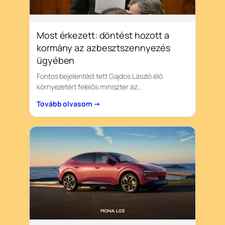
Most érkezett: döntést hozott a
kormány az azbesztszennyezés
ügyében
Fontos bejelentést tett Gajdos László élő
környezetért felelős miniszter az…
Tovább olvasom →