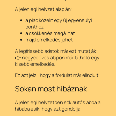
A jelenlegi helyzet alapján:
a piac közelít egy új egyensúlyi
ponthoz
a csökkenés megállhat
majd emelkedés jöhet
A legfrissebb adatok már ezt mutatják:
👉 negyedéves alapon már látható egy
kisebb emelkedés.
Ez azt jelzi, hogy a fordulat már elindult.
Sokan most hibáznak
A jelenlegi helyzetben sok autós abba a
hibába esik, hogy azt gondolja: