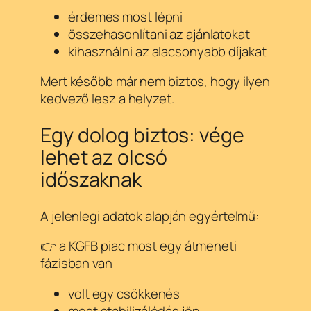
érdemes most lépni
összehasonlítani az ajánlatokat
kihasználni az alacsonyabb díjakat
Mert később már nem biztos, hogy ilyen
kedvező lesz a helyzet.
Egy dolog biztos: vége
lehet az olcsó
időszaknak
A jelenlegi adatok alapján egyértelmű:
👉 a KGFB piac most egy átmeneti
fázisban van
volt egy csökkenés
most stabilizálódás jön