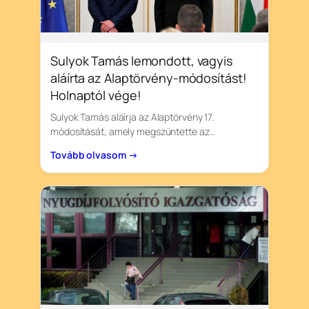
Sulyok Tamás lemondott, vagyis
aláírta az Alaptörvény-módosítást!
Holnaptól vége!
Sulyok Tamás aláírja az Alaptörvény 17.
módosítását, amely megszüntette az…
Tovább olvasom →