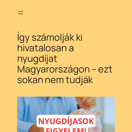
Ugrás
a
tartalomhoz
Így számolják ki
hivatalosan a
nyugdíjat
Magyarországon – ezt
sokan nem tudják