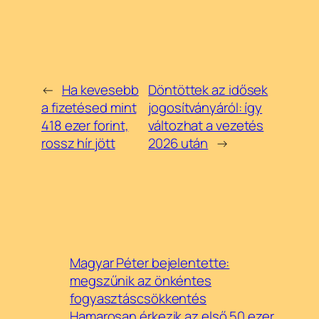
←
Ha kevesebb
Döntöttek az idősek
a fizetésed mint
jogosítványáról: így
418 ezer forint,
változhat a vezetés
rossz hír jött
2026 után
→
Magyar Péter bejelentette:
megszűnik az önkéntes
fogyasztáscsökkentés
Hamarosan érkezik az első 50 ezer