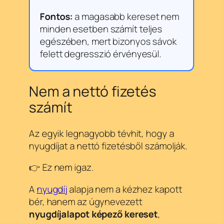
Fontos:
a magasabb kereset nem
minden esetben számít teljes
egészében, mert bizonyos sávok
felett degresszió érvényesül.
Nem a nettó fizetés
számít
Az egyik legnagyobb tévhit, hogy a
nyugdíjat a nettó fizetésből számolják.
👉 Ez nem igaz.
A
nyugdíj
alapja nem a kézhez kapott
bér, hanem az úgynevezett
nyugdíjalapot képező kereset
,