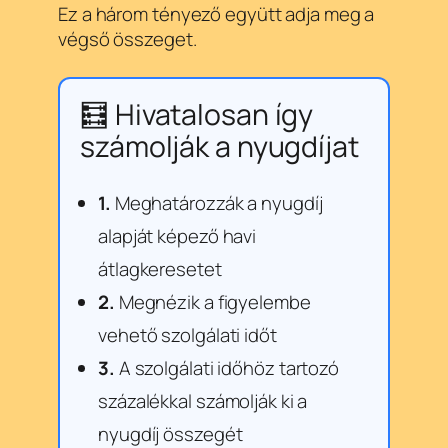
Ez a három tényező együtt adja meg a
végső összeget.
🧮 Hivatalosan így
számolják a nyugdíjat
1.
Meghatározzák a nyugdíj
alapját képező havi
átlagkeresetet
2.
Megnézik a figyelembe
vehető szolgálati időt
3.
A szolgálati időhöz tartozó
százalékkal számolják ki a
nyugdíj összegét