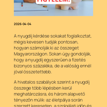
2026-04-04
A nyugdíj kérdése sokakat foglalkoztat,
mégis kevesen tudják pontosan,
hogyan számolják ki az összeget
Magyarországon. Sokan úgy gondolják,
hogy a nyugdíj egyszerűen a fizetés
bizonyos százaléka, de a valóság ennél
jóval összetettebb.
A hivatalos szabályok szerint a nyugdíj
összege több lépésben kerül
meghatározásra, és három alapvető
tényezőn múlik: az életpálya során
szerzett kereseten, a szolgálati időn és