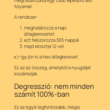
meghatározása egy több lépésből álló
folyamat.
A rendszer:
meghatározza a napi
átlagkeresetet
ezt felszorozza 365 nappal
majd elosztja 12-vel
👉 így jön ki a havi átlagkereset
Ez az az összeg, amelyből a nyugdíjat
kiszámolják.
Degresszió: nem minden
számít 100%-ban
Ez az egyik legfontosabb, mégis