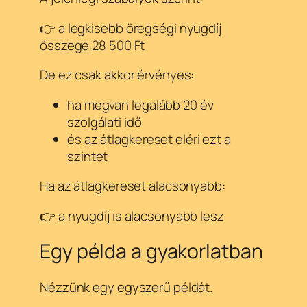
👉 a legkisebb öregségi nyugdíj
összege 28 500 Ft
De ez csak akkor érvényes:
ha megvan legalább 20 év
szolgálati idő
és az átlagkereset eléri ezt a
szintet
Ha az átlagkereset alacsonyabb:
👉 a nyugdíj is alacsonyabb lesz
Egy példa a gyakorlatban
Nézzünk egy egyszerű példát.