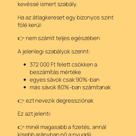
kevéssé ismert szabály.
Ha az átlagkereset egy bizonyos szint
fölé kerül:
👉 nem számít teljes egészében
A jelenlegi szabályok szerint:
372 000 Ft felett csökken a
beszámítás mértéke
egyes sávok csak 90%-ban
más sávok 80%-ban számítanak
👉 ezt nevezik degressziónak
Ez azt jelenti:
👉 minél magasabb a fizetés, annál
kisebb arányban nő a nyugdíj