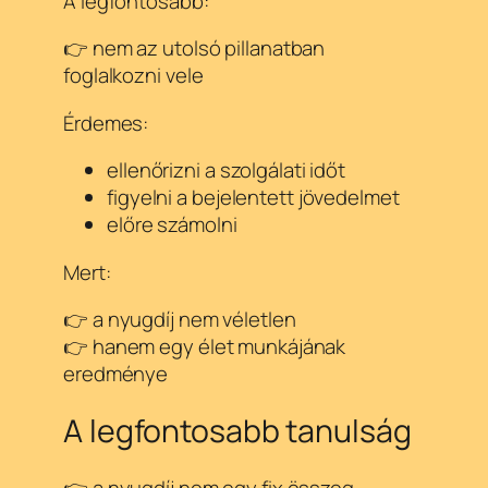
A legfontosabb:
👉 nem az utolsó pillanatban
foglalkozni vele
Érdemes:
ellenőrizni a szolgálati időt
figyelni a bejelentett jövedelmet
előre számolni
Mert:
👉 a nyugdíj nem véletlen
👉 hanem egy élet munkájának
eredménye
A legfontosabb tanulság
👉 a nyugdíj nem egy fix összeg