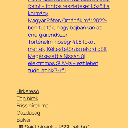
forint – fontos részleteket közölt a
kormány
Magyar Péter: Orbánék már 2022-
ben tudták, hogy bajban van az
energiarendszer
Történelmi hőség: 41,8 fokot
mértek, Kékestetőn is rekord dőlt
Megérkezett a Nissan új
elektromos SUV-ja – ezt lehet
tudni az NX7-ről
Hírkereső
Top hírek
Friss hírek ma
Gazdaság
Bulvár
„🟧 Saját híreink – RSSHírek.hu”