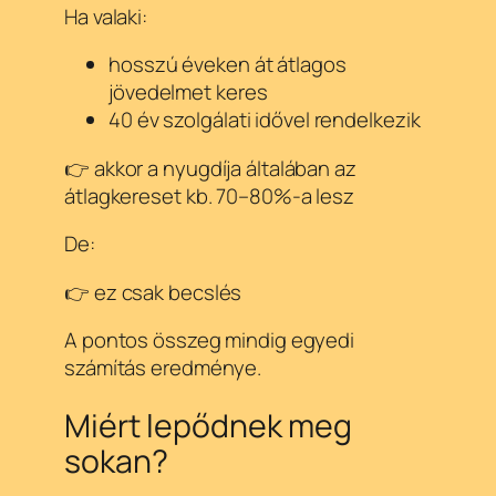
Ha valaki:
hosszú éveken át átlagos
jövedelmet keres
40 év szolgálati idővel rendelkezik
👉 akkor a nyugdíja általában az
átlagkereset kb. 70–80%-a lesz
De:
👉 ez csak becslés
A pontos összeg mindig egyedi
számítás eredménye.
Miért lepődnek meg
sokan?