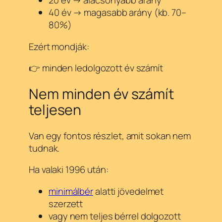
20 év → alacsonyabb arány
40 év → magasabb arány (kb. 70–
80%)
Ezért mondják:
👉 minden ledolgozott év számít
Nem minden év számít
teljesen
Van egy fontos részlet, amit sokan nem
tudnak.
Ha valaki 1996 után:
minimálbér
alatti jövedelmet
szerzett
vagy nem teljes bérrel dolgozott