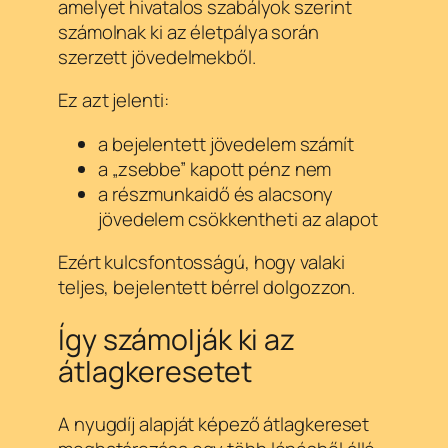
amelyet hivatalos szabályok szerint
számolnak ki az életpálya során
szerzett jövedelmekből.
Ez azt jelenti:
a bejelentett jövedelem számít
a „zsebbe” kapott pénz nem
a részmunkaidő és alacsony
jövedelem csökkentheti az alapot
Ezért kulcsfontosságú, hogy valaki
teljes, bejelentett bérrel dolgozzon.
Így számolják ki az
átlagkeresetet
A nyugdíj alapját képező átlagkereset