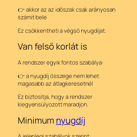
👉 akkor az az időszak csak arányosan
számít bele
Ez csökkentheti a végső nyugdíjat.
Van felső korlát is
A rendszer egyik fontos szabálya:
👉 a nyugdíj összege nem lehet
magasabb az átlagkeresetnél
Ez biztosítja, hogy a rendszer
kiegyensúlyozott maradjon.
Minimum
nyugdíj
A jelenlegi szabályok szerint: