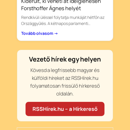
Kiderült, ki veheti át ideiglenesen
Forsthoffer Ágnes helyét
Rendkívüli üléssel folytatja munkáját hétfőn az
Országgyűlés. A kétnapos parlamenti…
Tovább olvasom →
Vezető hírek egy helyen
Kövesd a legfrissebb magyar és
külföldi híreket az RSSHírek.hu
folyamatosan frissülő hírkereső
oldalán.
RSSHírek.hu – a Hírkereső