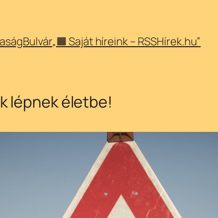
aság
Bulvár
„🟧 Saját híreink – RSSHírek.hu”
k lépnek életbe!