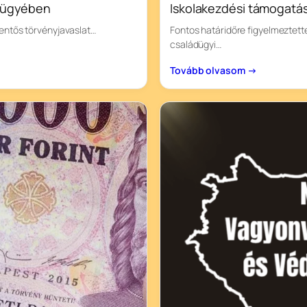
s ügyében
Iskolakezdési támogatás: 
lentős törvényjavaslat…
Fontos határidőre figyelmeztett
családügyi…
Tovább olvasom →