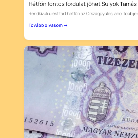
Hétfőn fontos fordulat jöhet Sulyok Tamá
Rendkívüli ülést tart hétfőn az Országgyűlés, ahol több je
Tovább olvasom →