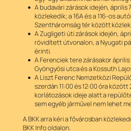
A budavári zárások idején, április
közlekedik; a 16A és a 116-os autób
Szentháromság tér között közlek
A Zugligeti úti zárások idején, ápr
rövidített útvonalon, a Nyugati p
érinti.
A Ferenciek tere zárásakor április
Gyöngyösi utca és a Kossuth Lajos
A Liszt Ferenc Nemzetközi Repülőt
szerdán 11:00 és 12:00 óra között
korlátozások ideje alatt a repülő
sem egyéb járművel nem lehet meg
A BKK arra kéri a fővárosban közleked
BKK Info oldalon.