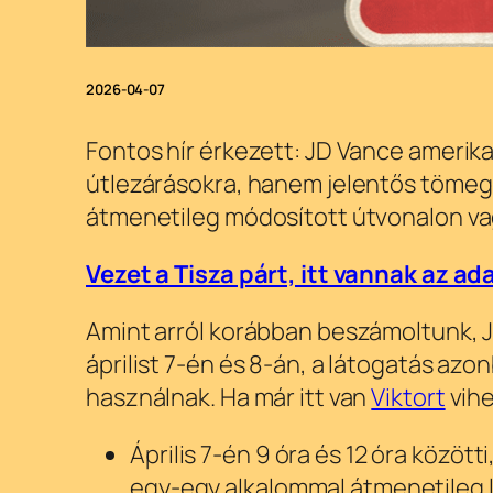
2026-04-07
Fontos hír érkezett: JD Vance amerika
útlezárásokra, hanem jelentős tömegkö
átmenetileg módosított útvonalon va
Vezet a Tisza párt, itt vannak az ad
Amint arról korábban beszámoltunk, JD
áprilist 7-én és 8-án, a látogatás a
használnak. Ha már itt van
Viktort
vihe
Április 7-én 9 óra és 12 óra között
egy-egy alkalommal átmenetileg lez