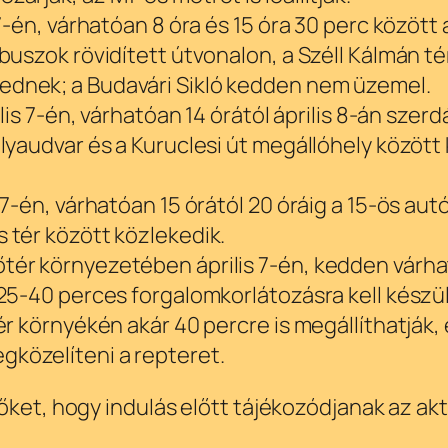
 7-én, várhatóan 8 óra és 15 óra 30 perc közöt
uszok rövidített útvonalon, a Széll Kálmán tér,
ednek; a Budavári Sikló kedden nem üzemel.
ilis 7-én, várhatóan 14 órától április 8-án sze
ályaudvar és a Kuruclesi út megállóhely között
 7-én, várhatóan 15 órától 20 óráig a 15-ös aut
 tér között közlekedik.
ér környezetében április 7-én, kedden várható
 25-40 perces forgalomkorlátozásra kell készü
tér környékén akár 40 percre is megállíthatjá
közelíteni a repteret.
őket, hogy indulás előtt tájékozódjanak az akt