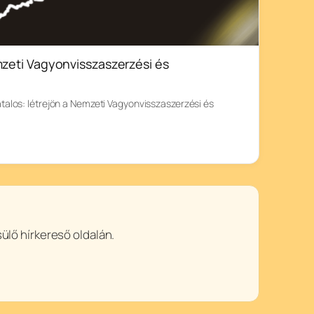
mzeti Vagyonvisszaszerzési és
talos: létrejön a Nemzeti Vagyonvisszaszerzési és
ülő hírkereső oldalán.