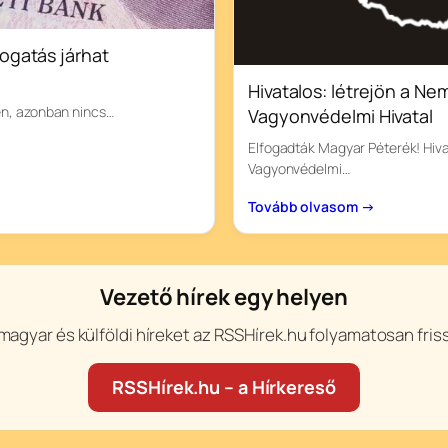
ogatás járhat
Hivatalos: létrejön a Ne
en, azonban nincs…
Vagyonvédelmi Hivatal
Elfogadták Magyar Péterék! Hiva
Vagyonvédelmi…
Tovább olvasom →
Vezető hírek egy helyen
magyar és külföldi híreket az RSSHírek.hu folyamatosan friss
RSSHírek.hu – a Hírkereső