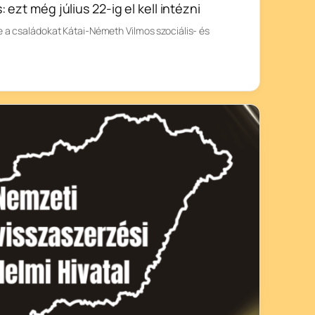
ezt még július 22-ig el kell intézni
e a családokat Kátai-Németh Vilmos szociális- és