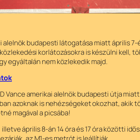
i alelnök budapesti látogatása miatt április 7
zlekedési korlátozásokra is készülni kell, töb
gy egyáltalán nem közlekedik majd.
atok
 Vance amerikai alelnök budapesti útja miatt
zonban azoknak is nehézségeket okozhat, akik
tné magával a picsába!
i, illetve április 8-án 14 óra és 17 óra közötti 
árják, az M1-es metrót is leállítják.