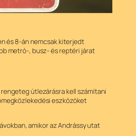
-én és 8-án nemcsak kiterjedt
b metró-, busz- és reptéri járat
 rengeteg útlezárásra kell számítani
 tömegközlekedési eszközöket
idősávokban, amikor az Andrássy utat