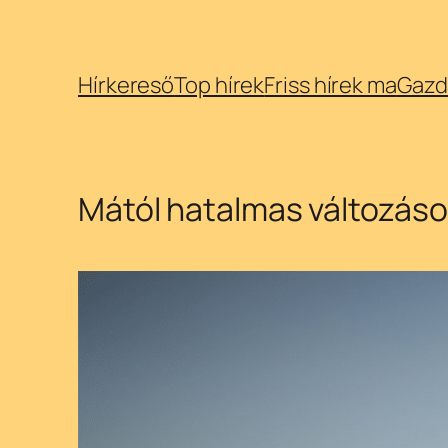
Ugrás
Hírkereső
Top hírek
Friss hírek ma
Gazd
a
tartalomhoz
Mától hatalmas változáso