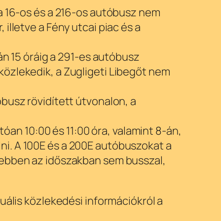
t a 16-os és a 216-os autóbusz nem
 illetve a Fény utcai piac és a
rdán 15 óráig a 291-es autóbusz
 közlekedik, a Zugligeti Libegőt nem
óbusz rövidített útvonalon, a
an 10:00 és 11:00 óra, valamint 8-án,
lni. A 100E és a 200E autóbuszokat a
k, ebben az időszakban sem busszal,
uális közlekedési információkról a