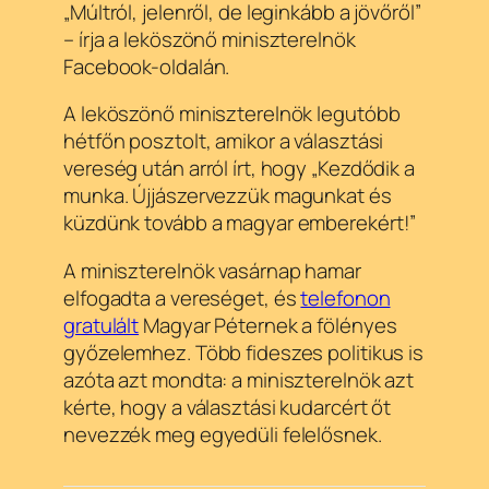
„Múltról, jelenről, de leginkább a jövőről”
– írja a leköszönő miniszterelnök
Facebook-oldalán.
A leköszönő miniszterelnök legutóbb
hétfőn posztolt, amikor a választási
vereség után arról írt, hogy „Kezdődik a
munka. Újjászervezzük magunkat és
küzdünk tovább a magyar emberekért!”
A miniszterelnök vasárnap hamar
elfogadta a vereséget, és
telefonon
gratulált
Magyar Péternek a fölényes
győzelemhez. Több fideszes politikus is
azóta azt mondta: a miniszterelnök azt
kérte, hogy a választási kudarcért őt
nevezzék meg egyedüli felelősnek.