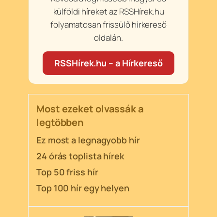
külföldi híreket az RSSHírek.hu
folyamatosan frissülő hírkereső
oldalán.
RSSHírek.hu – a Hírkereső
Most ezeket olvassák a
legtöbben
Ez most a legnagyobb hír
24 órás toplista hírek
Top 50 friss hír
Top 100 hír egy helyen