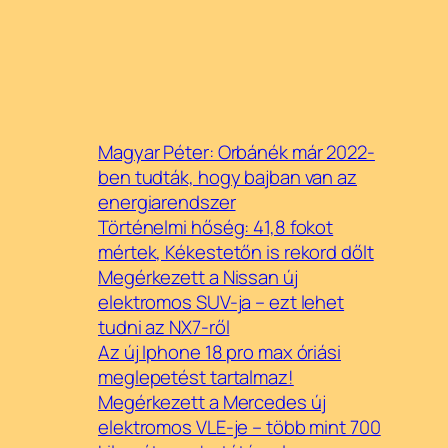
Magyar Péter: Orbánék már 2022-
ben tudták, hogy bajban van az
energiarendszer
Történelmi hőség: 41,8 fokot
mértek, Kékestetőn is rekord dőlt
Megérkezett a Nissan új
elektromos SUV-ja – ezt lehet
tudni az NX7-ről
Az új Iphone 18 pro max óriási
meglepetést tartalmaz!
Megérkezett a Mercedes új
elektromos VLE-je – több mint 700