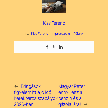
Kiss Ferenc
Írta:
Kiss Ferenc
–
Impresszum
–
Rólunk
←
Bringások
Magyar Péter:
figyelem itt a jó idő!
ennyi lesz a
Kerékpáros szabályok
benzin és a
2026-ban:
gázolaj ára!
→