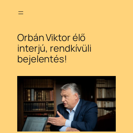
Ugrás
a
tartalomhoz
Orbán Viktor élő
interjú, rendkívüli
bejelentés!