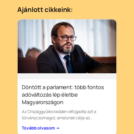
Ajánlott cikkeink:
Döntött a parlament: több fontos
adóváltozás lép életbe
Magyarországon
Az Országgyűlés kedden elfogadta azt a
törvénycsomagot, amelynek célja az…
Tovább olvasom →