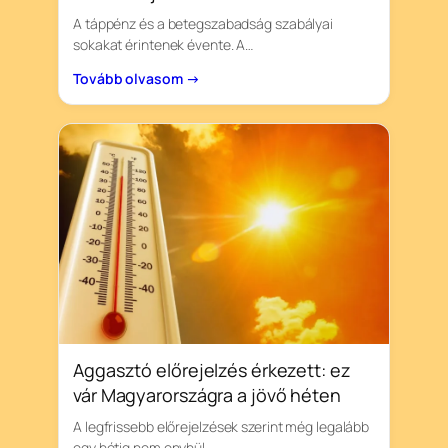
A táppénz és a betegszabadság szabályai
sokakat érintenek évente. A…
Tovább olvasom →
Aggasztó előrejelzés érkezett: ez
vár Magyarországra a jövő héten
A legfrissebb előrejelzések szerint még legalább
egy hétig nem enyhül…