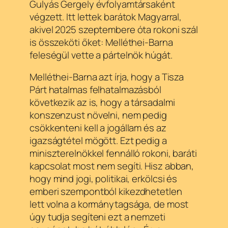
Gulyás Gergely évfolyamtársaként
végzett. Itt lettek barátok Magyarral,
akivel 2025 szeptembere óta rokoni szál
is összeköti őket: Melléthei-Barna
feleségül vette a pártelnök húgát.
Melléthei-Barna azt írja, hogy a Tisza
Párt hatalmas felhatalmazásból
következik az is, hogy a társadalmi
konszenzust növelni, nem pedig
csökkenteni kell a jogállam és az
igazságtétel mögött. Ezt pedig a
miniszterelnökkel fennálló rokoni, baráti
kapcsolat most nem segíti. Hisz abban,
hogy mind jogi, politikai, erkölcsi és
emberi szempontból kikezdhetetlen
lett volna a kormánytagsága, de most
úgy tudja segíteni ezt a nemzeti