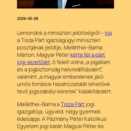
2026-05-08
Lemondok a miniszteri jelöltségről –
írja
a Tisza Párt igazságügyi miniszteri
posztjának jelöltje, Melléthei-Barna
Márton. Magyar Péter
kérte fel a párt
jogi vezetőjét
, ő felelt volna „a jogállam
és a jogbiztonság helyreállításáért”,
valamint „a magyar embereknek járó
uniós források hazahozatalát lehetővé
tevő jogszabályi keretek” kialakításáért.
Melléthei-Barna a
Tisza Párt
jogi
igazgatója, ügyvéd, négy gyermek
édesapja. A Pázmány Péter Katolikus
Egyetem jogi karán Magyar Péter és