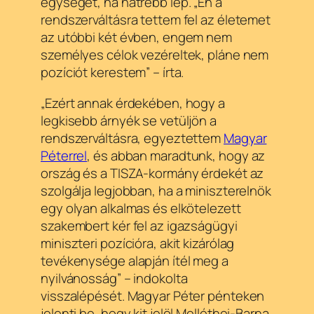
egységet, ha hátrébb lép. „Én a
rendszerváltásra tettem fel az életemet
az utóbbi két évben, engem nem
személyes célok vezéreltek, pláne nem
pozíciót kerestem” – írta.
„Ezért annak érdekében, hogy a
legkisebb árnyék se vetüljön a
rendszerváltásra, egyeztettem
Magyar
Péterrel
, és abban maradtunk, hogy az
ország és a TISZA-kormány érdekét az
szolgálja legjobban, ha a miniszterelnök
egy olyan alkalmas és elkötelezett
szakembert kér fel az igazságügyi
miniszteri pozícióra, akit kizárólag
tevékenysége alapján ítél meg a
nyilvánosság” – indokolta
visszalépését. Magyar Péter pénteken
jelenti be, hogy kit jelöl Melléthei-Barna