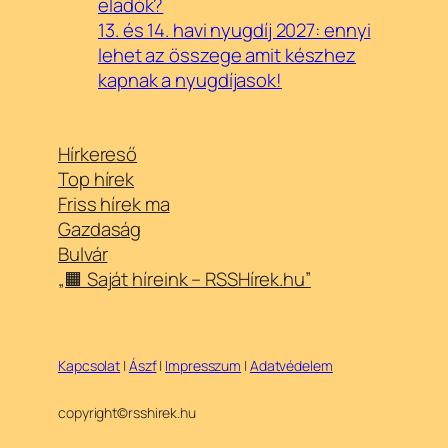
eladók?
13. és 14. havi nyugdíj 2027: ennyi
lehet az összege amit készhez
kapnak a nyugdíjasok!
Hírkereső
Top hírek
Friss hírek ma
Gazdaság
Bulvár
„🟧 Saját híreink – RSSHírek.hu”
Kapcsolat
|
Ászf
|
Impresszum
|
Adatvédelem
copyright©rsshirek.hu