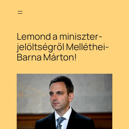
Ugrás
a
tartalomhoz
Lemond a miniszter-
jelöltségről Melléthei-
Barna Márton!