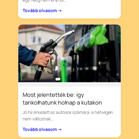
Tovább olvasom →
Most jelentették be: így
tankolhatunk holnap a kutakon
Jó hír érkezett az autósok számára: a hétvégén
nem változnak…
Tovább olvasom →