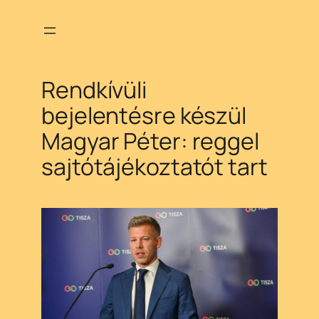
Ugrás
a
tartalomhoz
Rendkívüli
bejelentésre készül
Magyar Péter: reggel
sajtótájékoztatót tart