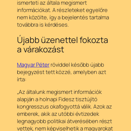
ismerteti az általa megismert
információkat. A részleteket egyelőre
nem közölte, így a bejelentés tartalma
továbbra is kérdéses.
Újabb üzenettel fokozta
a várakozást
Magyar Péter
röviddel később újabb
bejegyzést tett közzé, amelyben azt
írta:
„Az általunk megismert információk
alapján a holnapi Fidesz tisztújító
kongresszus okafogyottá válik. Azok az
emberek, akik az utóbbi évtizedek
legnagyobb politikai átverésében részt
vettek, nem képviselhetik a magyarokat