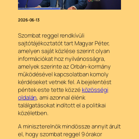
2026-06-13
Szombat reggel rendkívüli
sajtótájékoztatót tart Magyar Péter,
amelyen saját közlése szerint olyan
információkat hoz nyilvánosságra,
amelyek szerinte az Orbán-kormány
működésével kapcsolatban komoly
kérdéseket vetnek fel. A bejelentést
péntek este tette közzé
közösségi
oldalán
, ami azonnal élénk
találgatásokat indított el a politikai
közéletben.
A miniszterelnök mindössze annyit árult
el, hogy szombat reggel 9 órakor