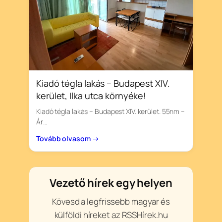
Kiadó tégla lakás – Budapest XIV.
kerület, Ilka utca környéke!
Kiadó tégla lakás – Budapest XIV. kerület. 55nm –
Ár…
Tovább olvasom →
Vezető hírek egy helyen
Kövesd a legfrissebb magyar és
külföldi híreket az RSSHírek.hu