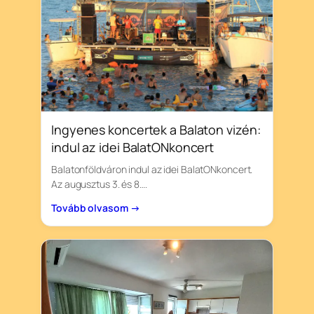
Ingyenes koncertek a Balaton vizén:
indul az idei BalatONkoncert
Balatonföldváron indul az idei BalatONkoncert.
Az augusztus 3. és 8….
Tovább olvasom →