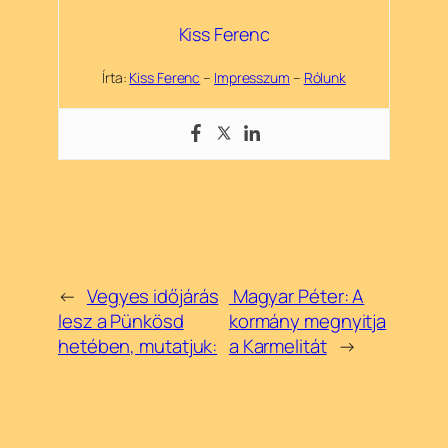
Kiss Ferenc
Írta:
Kiss Ferenc
–
Impresszum
–
Rólunk
←
Vegyes időjárás
Magyar Péter: A
lesz a Pünkösd
kormány megnyitja
hetében, mutatjuk:
a Karmelitát
→