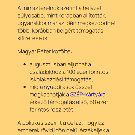
A miniszterelnök szerint a helyzet
súlyosabb, mint korábban állították,
ugyanakkor már az idén megkezdődhet
több, korábban beígért támogatás
kifizetése is.
Magyar Péter közölte:
augusztusban eljuthat a
családokhoz a 100 ezer forintos
iskolakezdési támogatás,
míg a nyugdíjasok ősszel
megkaphatják a
SZÉP-kártyára
érkező támogatás első, 50 ezer
forintos részletét.
A politikus szerint a cél az, hogy az
emberek rövid időn belül érzékeljék a