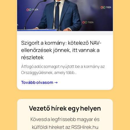
Szigorít a kormány: kötelező NAV-
ellenőrzések jönnek, itt vannak a
részletek
Átfogó adócsomagot nyújtott be a kormány az
Országgyűlésnek, amely több…
Tovább olvasom →
Vezető hírek egy helyen
Kövesd a legfrissebb magyar és
külföldi híreket az RSSHírek.hu