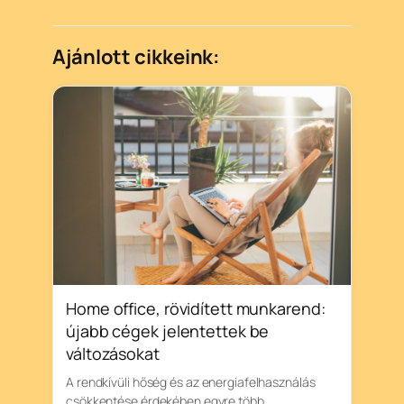
Ajánlott cikkeink:
Home office, rövidített munkarend:
újabb cégek jelentettek be
változásokat
A rendkívüli hőség és az energiafelhasználás
csökkentése érdekében egyre több…