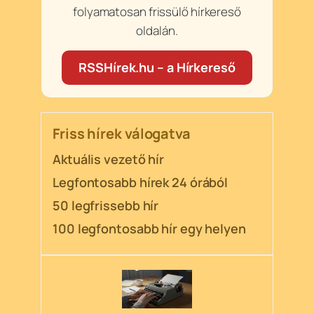
folyamatosan frissülő hírkereső
oldalán.
RSSHírek.hu – a Hírkereső
Friss hírek válogatva
Aktuális vezető hír
Legfontosabb hírek 24 órából
50 legfrissebb hír
100 legfontosabb hír egy helyen