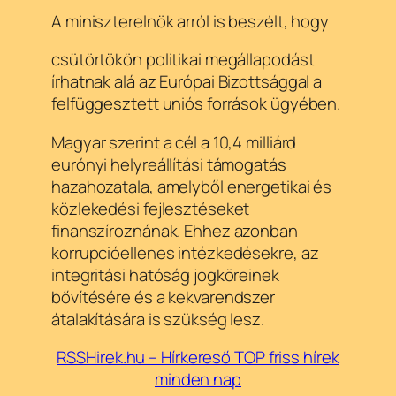
A miniszterelnök arról is beszélt, hogy
csütörtökön politikai megállapodást
írhatnak alá az Európai Bizottsággal a
felfüggesztett uniós források ügyében.
Magyar szerint a cél a 10,4 milliárd
eurónyi helyreállítási támogatás
hazahozatala, amelyből energetikai és
közlekedési fejlesztéseket
finanszíroznának. Ehhez azonban
korrupcióellenes intézkedésekre, az
integritási hatóság jogköreinek
bővítésére és a kekvarendszer
átalakítására is szükség lesz.
RSSHirek.hu – Hírkereső TOP friss hírek
minden nap