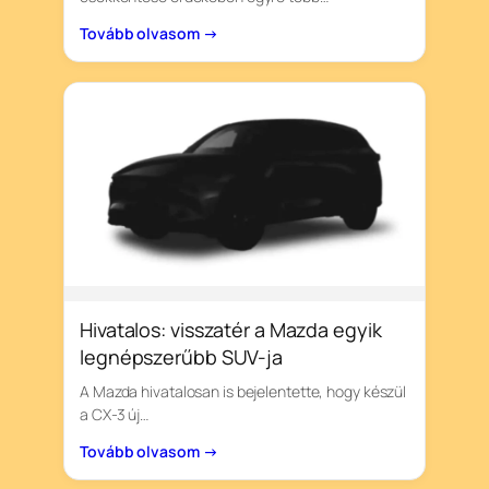
Tovább olvasom →
Hivatalos: visszatér a Mazda egyik
legnépszerűbb SUV-ja
A Mazda hivatalosan is bejelentette, hogy készül
a CX-3 új…
Tovább olvasom →