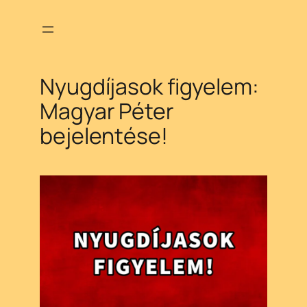
Ugrás
a
tartalomhoz
Nyugdíjasok figyelem:
Magyar Péter
bejelentése!