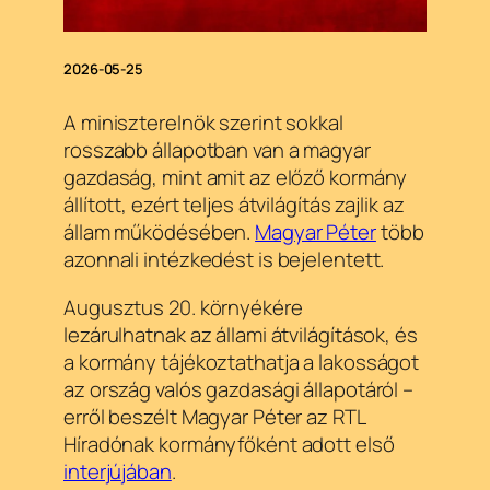
2026-05-25
A miniszterelnök szerint sokkal
rosszabb állapotban van a magyar
gazdaság, mint amit az előző kormány
állított, ezért teljes átvilágítás zajlik az
állam működésében.
Magyar Péter
több
azonnali intézkedést is bejelentett.
Augusztus 20. környékére
lezárulhatnak az állami átvilágítások, és
a kormány tájékoztathatja a lakosságot
az ország valós gazdasági állapotáról –
erről beszélt Magyar Péter az RTL
Híradónak kormányfőként adott első
interjújában
.