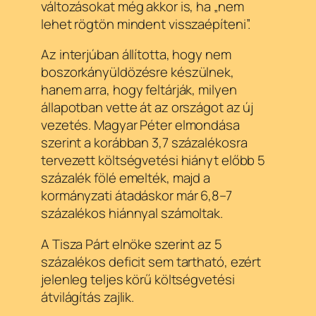
változásokat még akkor is, ha „nem
lehet rögtön mindent visszaépíteni”.
Az interjúban állította, hogy nem
boszorkányüldözésre készülnek,
hanem arra, hogy feltárják, milyen
állapotban vette át az országot az új
vezetés. Magyar Péter elmondása
szerint a korábban 3,7 százalékosra
tervezett költségvetési hiányt előbb 5
százalék fölé emelték, majd a
kormányzati átadáskor már 6,8–7
százalékos hiánnyal számoltak.
A Tisza Párt elnöke szerint az 5
százalékos deficit sem tartható, ezért
jelenleg teljes körű költségvetési
átvilágítás zajlik.