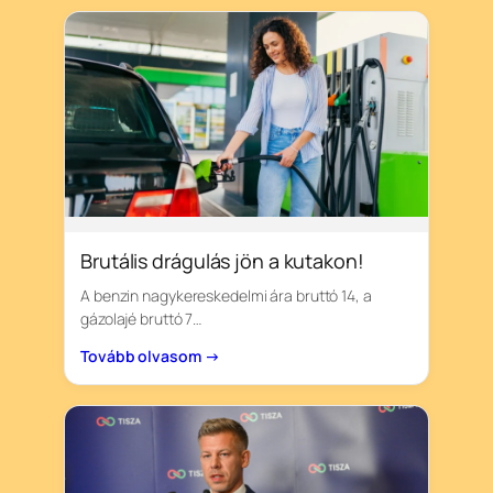
Brutális drágulás jön a kutakon!
A benzin nagykereskedelmi ára bruttó 14, a
gázolajé bruttó 7…
Tovább olvasom →