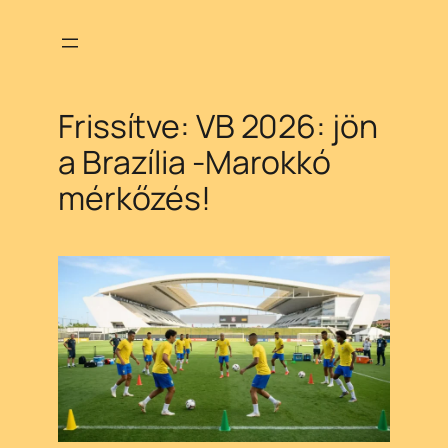
Ugrás
a
tartalomhoz
Frissítve: VB 2026: jön
a Brazília -Marokkó
mérkőzés!