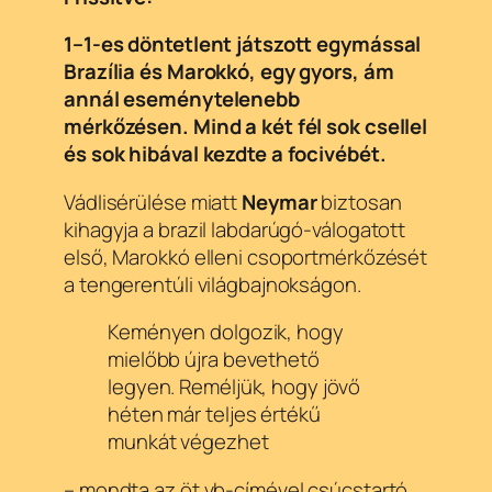
1–1-es döntetlent játszott egymással
Brazília és Marokkó, egy gyors, ám
annál eseménytelenebb
mérkőzésen. Mind a két fél sok csellel
és sok hibával kezdte a focivébét.
Vádlisérülése miatt
Neymar
biztosan
kihagyja a brazil labdarúgó-válogatott
első, Marokkó elleni csoportmérkőzését
a tengerentúli világbajnokságon.
Keményen dolgozik, hogy
mielőbb újra bevethető
legyen. Reméljük, hogy jövő
héten már teljes értékű
munkát végezhet
– mondta az öt vb-címével csúcstartó