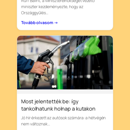
Ruff Bálint, a Miniszterelnökséget vezető
miniszter kezdeményezte, hogy az
Országgyűlés…
Tovább olvasom →
Most jelentették be: így
tankolhatunk holnap a kutakon
Jó hír érkezett az autósok számára: a hétvégén
nem változnak…