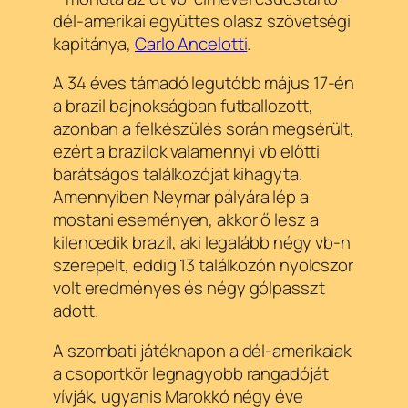
dél-amerikai együttes olasz szövetségi
kapitánya,
Carlo Ancelotti
.
A 34 éves támadó legutóbb május 17-én
a brazil bajnokságban futballozott,
azonban a felkészülés során megsérült,
ezért a brazilok valamennyi vb előtti
barátságos találkozóját kihagyta.
Amennyiben Neymar pályára lép a
mostani eseményen, akkor ő lesz a
kilencedik brazil, aki legalább négy vb-n
szerepelt, eddig 13 találkozón nyolcszor
volt eredményes és négy gólpasszt
adott.
A szombati játéknapon a dél-amerikaiak
a csoportkör legnagyobb rangadóját
vívják, ugyanis Marokkó négy éve