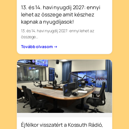
13. és 14. havi nyugdíj 2027: ennyi
lehet az összege amit készhez
kapnak a nyugdíjasok!
13. és 14. havi nyugdíj 2027: ennyi lehet az
összege…
Tovább olvasom →
Éjfélkor visszatért a Kossuth Rádió,