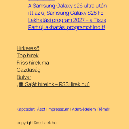
A Samsung Galaxy s26 ultra után
itt az új Samsung Galaxy S26 FE
Lakhatási program 2027 – a Tisza
Párt új lakhatási programot indít!
Hírkereső
Top hírek
Friss hírek ma
Gazdaság
Bulvár
„🟧 Saját híreink – RSSHírek.hu”
Kapcsolat
|
Ászf
|
Impresszum
|
Adatvédelem
|
Témák
copyright©rsshirek.hu