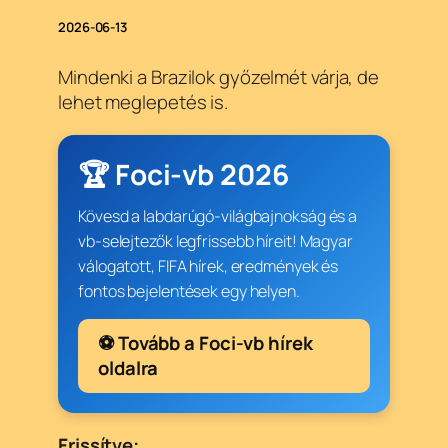
2026-06-13
Mindenki a Brazilok győzelmét várja, de
lehet meglepetés is.
🏆 Foci-vb 2026
Kövesd a labdarúgó-világbajnokság és a
vb-selejtezők legfrissebb híreit! Magyar
válogatott, FIFA hírek, eredmények és
fontos bejelentések egy helyen.
⚽ Tovább a Foci-vb hírek
oldalra
Frissítve: