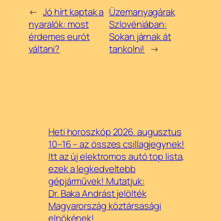
←
Jó hírt kaptak a
Üzemanyagárak
nyaralók: most
Szlovéniában:
érdemes eurót
Sokan járnak át
váltani?
tankolni!
→
Heti horoszkóp 2026. augusztus
10–16 – az összes csillagjegynek!
Itt az új elektromos autó top lista,
ezek a legkedveltebb
gépjárművek! Mutatjuk:
Dr. Baka Andrást jelölték
Magyarország köztársasági
elnökének!