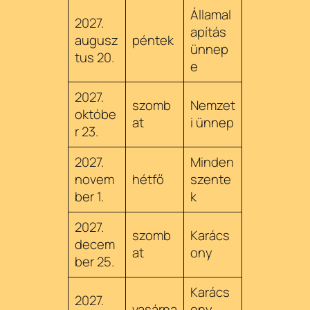
Államal
2027.
apítás
augusz
péntek
ünnep
tus 20.
e
2027.
szomb
Nemzet
októbe
at
i ünnep
r 23.
2027.
Minden
novem
hétfő
szente
ber 1.
k
2027.
szomb
Karács
decem
at
ony
ber 25.
Karács
2027.
vasárna
ony