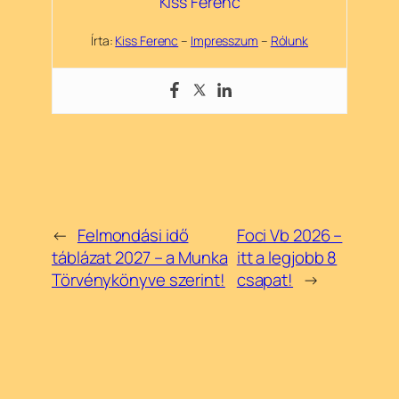
Kiss Ferenc
Írta:
Kiss Ferenc
–
Impresszum
–
Rólunk
←
Felmondási idő
Foci Vb 2026 –
táblázat 2027 – a Munka
itt a legjobb 8
Törvénykönyve szerint!
csapat!
→