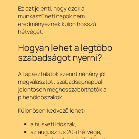
Ez azt jelenti, hogy ezek a
munkaszüneti napok nem
eredményeznek külön hosszú
hétvégét.
Hogyan lehet a legtöbb
szabadságot nyerni?
A tapasztalatok szerint néhány jól
megválasztott szabadságnappal
jelentősen meghosszabbíthatók a
pihenőidőszakok.
Különösen kedvező lehet:
a húsvéti időszak,
az augusztus 20-i hétvége,