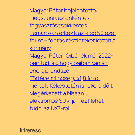
Magyar Péter bejelentette:
megszűnik az önkéntes
fogyasztáscsökkentés
Hamarosan érkezik az első 50 ezer
forint – fontos részleteket közölt a
kormány
Magyar Péter: Orbánék már 2022-
ben tudták, hogy bajban van az
energiarendszer
Történelmi hőség: 41,8 fokot
mértek, Kékestetőn is rekord dőlt
Megérkezett a Nissan új
elektromos SUV-ja – ezt lehet
tudni az NX7-ről
Hírkereső