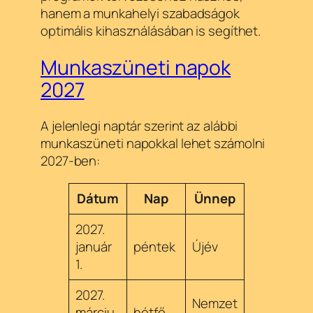
hanem a munkahelyi szabadságok
optimális kihasználásában is segíthet.
Munkaszüneti napok
2027
A jelenlegi naptár szerint az alábbi
munkaszüneti napokkal lehet számolni
2027-ben:
Dátum
Nap
Ünnep
2027.
január
péntek
Újév
1.
2027.
Nemzet
márciu
hétfő