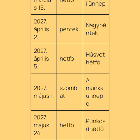
i ünnep
s 15.
2027.
Nagypé
április
péntek
ntek
2.
2027.
Húsvét
április
hétfő
hétfő
5.
A
2027.
szomb
munka
május 1.
at
ünnep
e
2027.
Pünkös
május
hétfő
dhétfő
24.