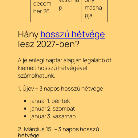
decem
p
másna
ber 26.
pja
Hány
hosszú hétvége
lesz 2027-ben?
A jelenlegi naptár alapján legalább öt
kiemelt hosszú hétvégével
számolhatunk.
1. Újév – 3 napos hosszú hétvége
január 1. péntek
január 2. szombat
január 3. vasárnap
2. Március 15. – 3 napos hosszú
hétvége