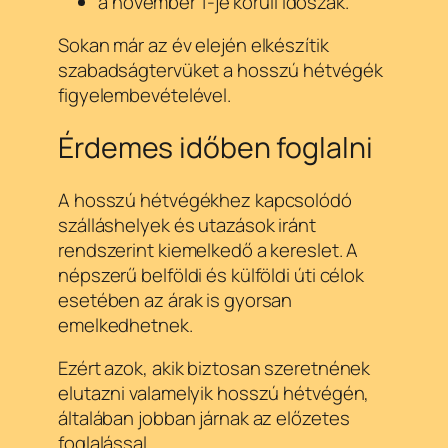
a november 1-je körüli időszak.
Sokan már az év elején elkészítik
szabadságtervüket a hosszú hétvégék
figyelembevételével.
Érdemes időben foglalni
A hosszú hétvégékhez kapcsolódó
szálláshelyek és utazások iránt
rendszerint kiemelkedő a kereslet. A
népszerű belföldi és külföldi úti célok
esetében az árak is gyorsan
emelkedhetnek.
Ezért azok, akik biztosan szeretnének
elutazni valamelyik hosszú hétvégén,
általában jobban járnak az előzetes
foglalással.