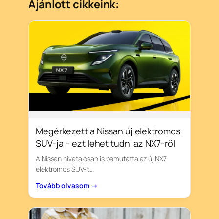
Ajánlott cikkeink:
Megérkezett a Nissan új elektromos
SUV-ja – ezt lehet tudni az NX7-ről
A Nissan hivatalosan is bemutatta az új NX7
elektromos SUV-t….
Tovább olvasom →