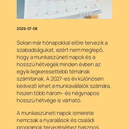
2026-07-08
Sokan már hónapokkal előre tervezik a
szabadságukat, ezért nem meglepő,
hogy a munkaszüneti napok és a
hosszú hétvégék minden évben az
egyik legkeresettebb témának
számítanak. A 2027-es év különösen
kedvező lehet a munkavállalók számára,
hiszen több három- és négynapos
hosszú hétvége is várható.
A munkaszüneti napok ismerete
nemcsak a nyaralások és családi
programok tervezéséhez hasznos,