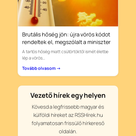
Brutális hőség jön: újra vörös kódot
rendeltek el, megszólalt a miniszter
A tartós hőség miatt csütörtöktől ismét életbe
lép a vörös…
Tovább olvasom →
Vezető hírek egy helyen
Kövesd a legfrissebb magyar és
külföldi híreket az RSSHírek.hu
folyamatosan frissülő hírkereső
oldalán.