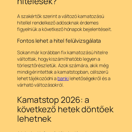
hitelesek?
A szakértők szerint a változó kamatozású
hitellel rendelkező adósoknak érdemes
figyelniük a következő hónapok bejelentéseit.
Fontos lehet a hitel felülvizsgálata
Sokan már korábban fix kamatozású hitelre
váltottak, hogy kiszámíthatóbb legyen a
törlesztőrészletük. Azok számára, akik még
mindig érintettek a kamatstopban, célszerű
lehet tájékozódni a
banki
lehetőségekről és a
várható változásokról.
Kamatstop 2026: a
következő hetek döntőek
lehetnek