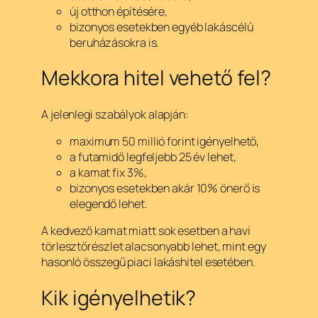
új otthon építésére,
bizonyos esetekben egyéb lakáscélú
beruházásokra is.
Mekkora hitel vehető fel?
A jelenlegi szabályok alapján:
maximum 50 millió forint igényelhető,
a futamidő legfeljebb 25 év lehet,
a kamat fix 3%,
bizonyos esetekben akár 10% önerő is
elegendő lehet.
A kedvező kamat miatt sok esetben a havi
törlesztőrészlet alacsonyabb lehet, mint egy
hasonló összegű piaci lakáshitel esetében.
Kik igényelhetik?