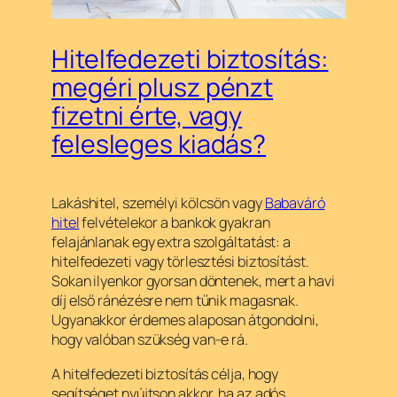
Hitelfedezeti biztosítás:
megéri plusz pénzt
fizetni érte, vagy
felesleges kiadás?
Lakáshitel, személyi kölcsön vagy
Babaváró
hitel
felvételekor a bankok gyakran
felajánlanak egy extra szolgáltatást: a
hitelfedezeti vagy törlesztési biztosítást.
Sokan ilyenkor gyorsan döntenek, mert a havi
díj első ránézésre nem tűnik magasnak.
Ugyanakkor érdemes alaposan átgondolni,
hogy valóban szükség van-e rá.
A hitelfedezeti biztosítás célja, hogy
segítséget nyújtson akkor, ha az adós