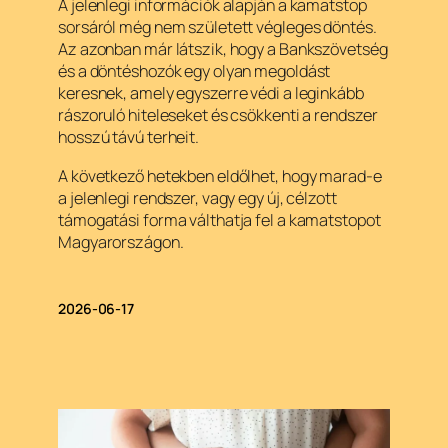
A jelenlegi információk alapján a kamatstop
sorsáról még nem született végleges döntés.
Az azonban már látszik, hogy a Bankszövetség
és a döntéshozók egy olyan megoldást
keresnek, amely egyszerre védi a leginkább
rászoruló hiteleseket és csökkenti a rendszer
hosszú távú terheit.
A következő hetekben eldőlhet, hogy marad-e
a jelenlegi rendszer, vagy egy új, célzott
támogatási forma válthatja fel a kamatstopot
Magyarországon.
2026-06-17