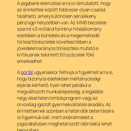
A jegybank elemzése arra is rámutatott, hogy
az érintettek között több ezer olyan család
található, amely különösen sérülékeny
pénzügyi helyzetben van. Az MNB becslése
szerint 43 milliárd forintnyi hitelállomány
esetében a büntetés és a megemelkedő
törlesztőrészletek következtében a
jövedelemarányos törlesztési mutató a
kritikusnak tekintett 60 százalék fölé
emelkedhet.
A
portál
ugyanakkor felhívja a figyelmet arra is,
hogy bizonyos esetekben méltányossági
eljárás kérhető. Ilyen lehet például a
megváltozott munkaképesség, a legalább
négy sikertelen lombikprogram vagy az
orvosilag igazolt gyermekvállalási akadály. Az
érintetteknek azonban a határidők betartására
is figyelniük kell, mert a kérelmeket a
jogszabályban meghatározott időn belül lehet
benyújtani.