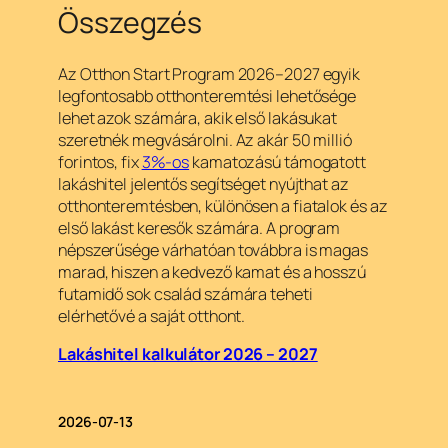
Összegzés
Az Otthon Start Program 2026–2027 egyik
legfontosabb otthonteremtési lehetősége
lehet azok számára, akik első lakásukat
szeretnék megvásárolni. Az akár 50 millió
forintos, fix
3%-os
kamatozású támogatott
lakáshitel jelentős segítséget nyújthat az
otthonteremtésben, különösen a fiatalok és az
első lakást keresők számára. A program
népszerűsége várhatóan továbbra is magas
marad, hiszen a kedvező kamat és a hosszú
futamidő sok család számára teheti
elérhetővé a saját otthont.
Lakáshitel kalkulátor 2026 – 2027
2026-07-13