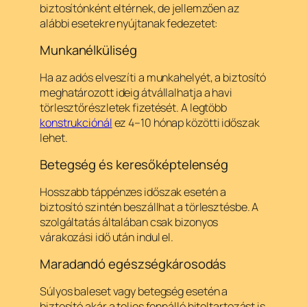
biztosítónként eltérnek, de jellemzően az
alábbi esetekre nyújtanak fedezetet:
Munkanélküliség
Ha az adós elveszíti a munkahelyét, a biztosító
meghatározott ideig átvállalhatja a havi
törlesztőrészletek fizetését. A legtöbb
konstrukciónál
ez 4–10 hónap közötti időszak
lehet.
Betegség és keresőképtelenség
Hosszabb táppénzes időszak esetén a
biztosító szintén beszállhat a törlesztésbe. A
szolgáltatás általában csak bizonyos
várakozási idő után indul el.
Maradandó egészségkárosodás
Súlyos baleset vagy betegség esetén a
biztosító akár a teljes fennálló hiteltartozást is