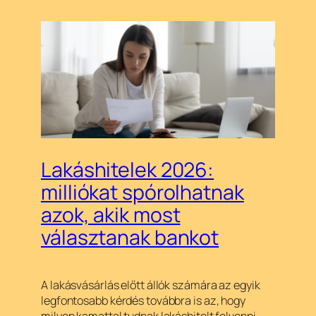
Lakáshitelek 2026:
milliókat spórolhatnak
azok, akik most
választanak bankot
A lakásvásárlás előtt állók számára az egyik
legfontosabb kérdés továbbra is az, hogy