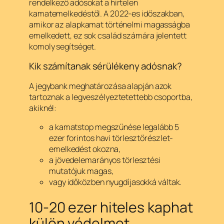
rendelkező adósokat a hirtelen
kamatemelkedéstől. A 2022-es időszakban,
amikor az alapkamat történelmi magasságba
emelkedett, ez sok család számára jelentett
komoly segítséget.
Kik számítanak sérülékeny adósnak?
A jegybank meghatározása alapján azok
tartoznak a legveszélyeztetettebb csoportba,
akiknél:
a kamatstop megszűnése legalább 5
ezer forintos havi törlesztőrészlet-
emelkedést okozna,
a jövedelemarányos törlesztési
mutatójuk magas,
vagy időközben nyugdíjasokká váltak.
10-20 ezer hiteles kaphat
külön védelmet