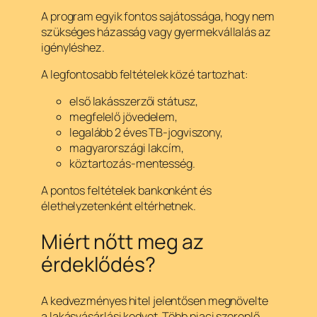
A program egyik fontos sajátossága, hogy nem
szükséges házasság vagy gyermekvállalás az
igényléshez.
A legfontosabb feltételek közé tartozhat:
első lakásszerzői státusz,
megfelelő jövedelem,
legalább 2 éves TB-jogviszony,
magyarországi lakcím,
köztartozás-mentesség.
A pontos feltételek bankonként és
élethelyzetenként eltérhetnek.
Miért nőtt meg az
érdeklődés?
A kedvezményes hitel jelentősen megnövelte
a lakásvásárlási kedvet. Több piaci szereplő