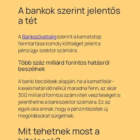
A bankok szerint jelentős
a tét
A
Bankszövetség
szerint a kamatstop
fenntartása komoly költséget jelent a
pénzügyi szektor számára.
Több száz milliárd forintos hatásról
beszélnek
A banki becslések alapján, ha a kamatfelár-
kiesés határidő nélkül maradna fenn, az akár
300 milliárd forintos számviteli veszteséget is
jelenthetne a bankszektor számára. Ez az
egyik oka annak, hogy a pénzintézetek új
megoldásokat sürgetnek.
Mit tehetnek most a