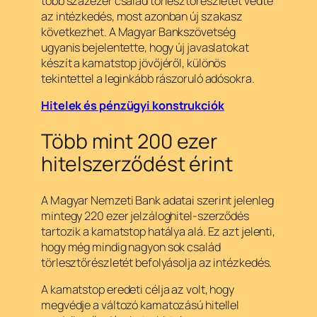
több százezer család törlesztőrészletét védte
az intézkedés, most azonban új szakasz
következhet. A Magyar Bankszövetség
ugyanis bejelentette, hogy új javaslatokat
készít a kamatstop jövőjéről, különös
tekintettel a leginkább rászoruló adósokra.
Hitelek és pénzügyi konstrukciók
Több mint 200 ezer
hitelszerződést érint
A Magyar Nemzeti Bank adatai szerint jelenleg
mintegy 220 ezer jelzáloghitel-szerződés
tartozik a kamatstop hatálya alá. Ez azt jelenti,
hogy még mindig nagyon sok család
törlesztőrészletét befolyásolja az intézkedés.
A kamatstop eredeti célja az volt, hogy
megvédje a változó kamatozású hitellel