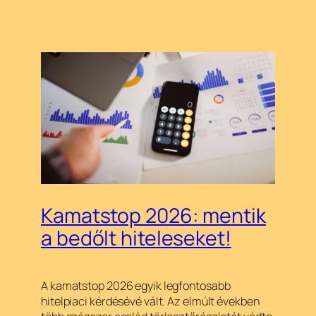
Kamatstop 2026: mentik
a bedőlt hiteleseket!
A kamatstop 2026 egyik legfontosabb
hitelpiaci kérdésévé vált. Az elmúlt években