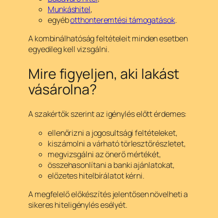
Munkáshitel
,
egyéb
otthonteremtési támogatások
.
A kombinálhatóság feltételeit minden esetben
egyedileg kell vizsgálni.
Mire figyeljen, aki lakást
vásárolna?
A szakértők szerint az igénylés előtt érdemes:
ellenőrizni a jogosultsági feltételeket,
kiszámolni a várható törlesztőrészletet,
megvizsgálni az önerő mértékét,
összehasonlítani a banki ajánlatokat,
előzetes hitelbírálatot kérni.
A megfelelő előkészítés jelentősen növelheti a
sikeres hiteligénylés esélyét.