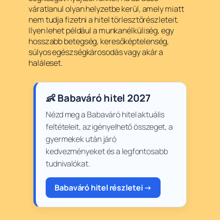
váratlanul olyan helyzetbe kerül, amely miatt
nem tudja fizetni a hitel törlesztőrészleteit.
Ilyen lehet például a munkanélküliség, egy
hosszabb betegség, keresőképtelenség,
súlyos egészségkárosodás vagy akár a
haláleset.
👶 Babaváró hitel 2027
Nézd meg a Babaváró hitel aktuális
feltételeit, az igényelhető összeget, a
gyermekek után járó
kedvezményeket és a legfontosabb
tudnivalókat.
Babaváró hitel részletei →