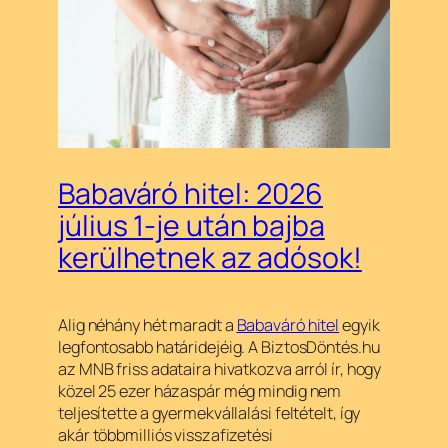
Babaváró hitel: 2026
július 1-je után bajba
kerülhetnek az adósok!
Alig néhány hét maradt a
Babaváró hitel
egyik
legfontosabb határidejéig. A BiztosDöntés.hu
az MNB friss adataira hivatkozva arról ír, hogy
közel 25 ezer házaspár még mindig nem
teljesítette a gyermekvállalási feltételt, így
akár többmilliós visszafizetési