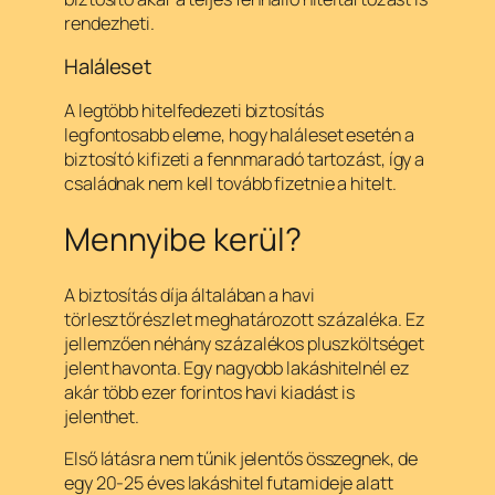
rendezheti.
Haláleset
A legtöbb hitelfedezeti biztosítás
legfontosabb eleme, hogy haláleset esetén a
biztosító kifizeti a fennmaradó tartozást, így a
családnak nem kell tovább fizetnie a hitelt.
Mennyibe kerül?
A biztosítás díja általában a havi
törlesztőrészlet meghatározott százaléka. Ez
jellemzően néhány százalékos pluszköltséget
jelent havonta. Egy nagyobb lakáshitelnél ez
akár több ezer forintos havi kiadást is
jelenthet.
Első látásra nem tűnik jelentős összegnek, de
egy 20-25 éves lakáshitel futamideje alatt