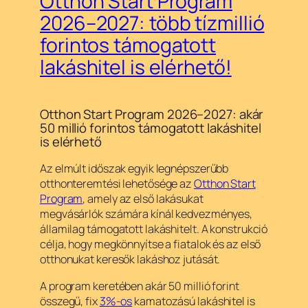
Otthon Start Program
2026–2027: több tízmillió
forintos támogatott
lakáshitel is elérhető!
Otthon Start Program 2026–2027: akár
50 millió forintos támogatott lakáshitel
is elérhető
Az elmúlt időszak egyik legnépszerűbb
otthonteremtési lehetősége az
Otthon Start
Program
, amely az első lakásukat
megvásárlók számára kínál kedvezményes,
államilag támogatott lakáshitelt. A konstrukció
célja, hogy megkönnyítse a fiatalok és az első
otthonukat keresők lakáshoz jutását.
A program keretében akár 50 millió forint
összegű, fix
3%-os
kamatozású lakáshitel is