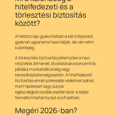
hitelfedezeti és a
törlesztési biztosítás
között?
A hétköznapi gyakorlatban a két kifejezést
gyakran ugyanarra használják, de van némi
különbség.
A törlesztési biztosítás jellemzően a havi
részletek átmeneti átvállalására koncentrál,
például munkanélküliség vagy
keresőképtelenség esetén. A hitelfedezeti
biztosítás ennél szélesebb védelmet adhat,
mert haláleset vagy súlyos
egészségkárosodás esetén akár a teljes
fennálló hiteltartozást is kifizetheti.
Megéri 2026-ban?