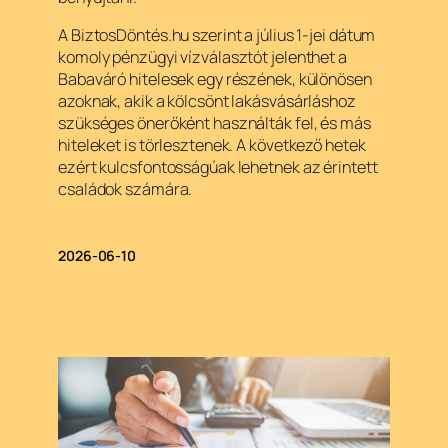
A BiztosDöntés.hu szerint a július 1-jei dátum
komoly pénzügyi vízválasztót jelenthet a
Babaváró hitelesek egy részének, különösen
azoknak, akik a kölcsönt lakásvásárláshoz
szükséges önerőként használták fel, és más
hiteleket is törlesztenek. A következő hetek
ezért kulcsfontosságúak lehetnek az érintett
családok számára.
2026-06-10