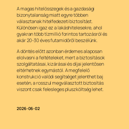
A magas hitelösszegek és a gazdasági
bizonytalanság miatt egyre többen
választanak hitelfedezeti biztosítást.
Különösen igaz ez a lakáshitelesekre, ahol
gyakran több tízmillió forintos tartozásról és
akár 20-30 éves futamidőről beszélünk.
A döntés előtt azonban érdemes alaposan
elolvasni a feltételeket, mert a biztosítások
szolgáltatásai, kizárásai és díjai jelentősen
eltérhetnek egymástól. A megfelelő
konstrukció valódi segítséget jelenthet baj
esetén, a rosszul megválasztott biztosítás
viszont csak felesleges pluszköltség lehet.
2026-06-02