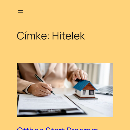
Ugrás
a
tartalomhoz
Címke:
Hitelek