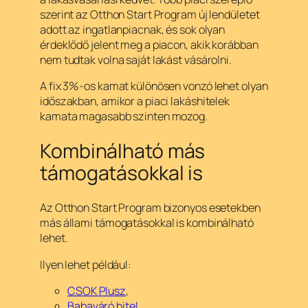
szerint az Otthon Start Program új lendületet
adott az ingatlanpiacnak, és sok olyan
érdeklődő jelent meg a piacon, akik korábban
nem tudtak volna saját lakást vásárolni.
A fix 3%-os kamat különösen vonzó lehet olyan
időszakban, amikor a piaci lakáshitelek
kamata magasabb szinten mozog.
Kombinálható más
támogatásokkal is
Az Otthon Start Program bizonyos esetekben
más állami támogatásokkal is kombinálható
lehet.
Ilyen lehet például:
CSOK Plusz
,
Babaváró hitel
,