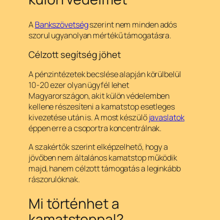
A
Bankszövetség
szerint nem minden adós
szorul ugyanolyan mértékű támogatásra.
Célzott segítség jöhet
A pénzintézetek becslése alapján körülbelül
10-20 ezer olyan ügyfél lehet
Magyarországon, akit külön védelemben
kellene részesíteni a kamatstop esetleges
kivezetése után is. A most készülő
javaslatok
éppen erre a csoportra koncentrálnak.
A szakértők szerint elképzelhető, hogy a
jövőben nem általános kamatstop működik
majd, hanem célzott támogatás a leginkább
rászorulóknak.
Mi történhet a
kamatstoppal?