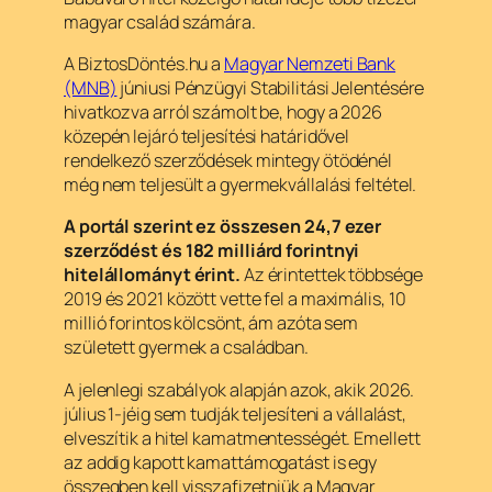
magyar család számára.
A BiztosDöntés.hu a
Magyar Nemzeti Bank
(MNB)
júniusi Pénzügyi Stabilitási Jelentésére
hivatkozva arról számolt be, hogy a 2026
közepén lejáró teljesítési határidővel
rendelkező szerződések mintegy ötödénél
még nem teljesült a gyermekvállalási feltétel.
A portál szerint ez összesen 24,7 ezer
szerződést és 182 milliárd forintnyi
hitelállományt érint.
Az érintettek többsége
2019 és 2021 között vette fel a maximális, 10
millió forintos kölcsönt, ám azóta sem
született gyermek a családban.
A jelenlegi szabályok alapján azok, akik 2026.
július 1-jéig sem tudják teljesíteni a vállalást,
elveszítik a hitel kamatmentességét. Emellett
az addig kapott kamattámogatást is egy
összegben kell visszafizetniük a Magyar