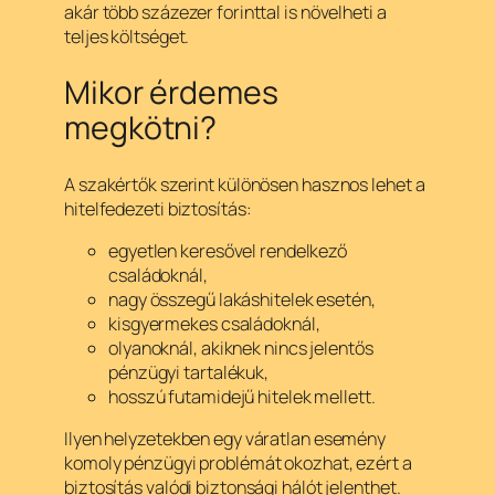
akár több százezer forinttal is növelheti a
teljes költséget.
Mikor érdemes
megkötni?
A szakértők szerint különösen hasznos lehet a
hitelfedezeti biztosítás:
egyetlen keresővel rendelkező
családoknál,
nagy összegű lakáshitelek esetén,
kisgyermekes családoknál,
olyanoknál, akiknek nincs jelentős
pénzügyi tartalékuk,
hosszú futamidejű hitelek mellett.
Ilyen helyzetekben egy váratlan esemény
komoly pénzügyi problémát okozhat, ezért a
biztosítás valódi biztonsági hálót jelenthet.