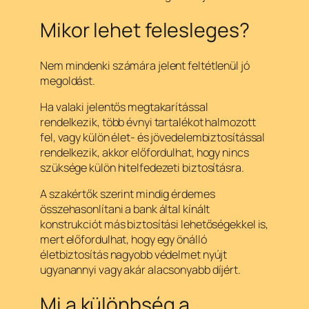
Mikor lehet felesleges?
Nem mindenki számára jelent feltétlenül jó
megoldást.
Ha valaki jelentős megtakarítással
rendelkezik, több évnyi tartalékot halmozott
fel, vagy külön élet- és jövedelembiztosítással
rendelkezik, akkor előfordulhat, hogy nincs
szüksége külön hitelfedezeti biztosításra.
A szakértők szerint mindig érdemes
összehasonlítani a bank által kínált
konstrukciót más biztosítási lehetőségekkel is,
mert előfordulhat, hogy egy önálló
életbiztosítás nagyobb védelmet nyújt
ugyanannyi vagy akár alacsonyabb díjért.
Mi a különbség a