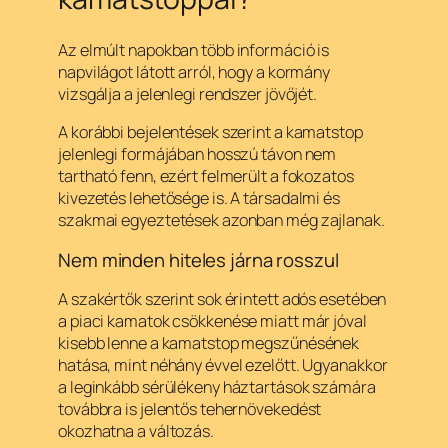
Az elmúlt napokban több információ is
napvilágot látott arról, hogy a kormány
vizsgálja a jelenlegi rendszer jövőjét.
A korábbi bejelentések szerint a kamatstop
jelenlegi formájában hosszú távon nem
tartható fenn, ezért felmerült a fokozatos
kivezetés lehetősége is. A társadalmi és
szakmai egyeztetések azonban még zajlanak.
Nem minden hiteles járna rosszul
A szakértők szerint sok érintett adós esetében
a piaci kamatok csökkenése miatt már jóval
kisebb lenne a kamatstop megszűnésének
hatása, mint néhány évvel ezelőtt. Ugyanakkor
a leginkább sérülékeny háztartások számára
továbbra is jelentős tehernövekedést
okozhatna a változás.