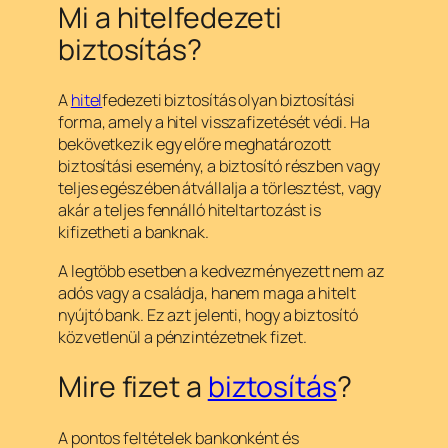
Mi a hitelfedezeti
biztosítás?
A
hitel
fedezeti biztosítás olyan biztosítási
forma, amely a hitel visszafizetését védi. Ha
bekövetkezik egy előre meghatározott
biztosítási esemény, a biztosító részben vagy
teljes egészében átvállalja a törlesztést, vagy
akár a teljes fennálló hiteltartozást is
kifizetheti a banknak.
A legtöbb esetben a kedvezményezett nem az
adós vagy a családja, hanem maga a hitelt
nyújtó bank. Ez azt jelenti, hogy a biztosító
közvetlenül a pénzintézetnek fizet.
Mire fizet a
biztosítás
?
A pontos feltételek bankonként és