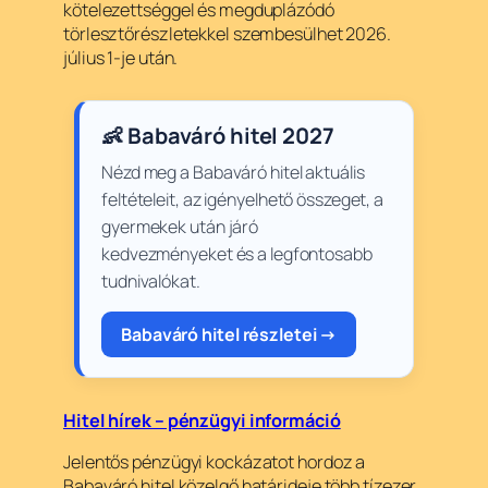
kötelezettséggel és megduplázódó
törlesztőrészletekkel szembesülhet 2026.
július 1-je után.
👶 Babaváró hitel 2027
Nézd meg a Babaváró hitel aktuális
feltételeit, az igényelhető összeget, a
gyermekek után járó
kedvezményeket és a legfontosabb
tudnivalókat.
Babaváró hitel részletei →
Hitel hírek – pénzügyi információ
Jelentős pénzügyi kockázatot hordoz a
Babaváró hitel közelgő határideje több tízezer