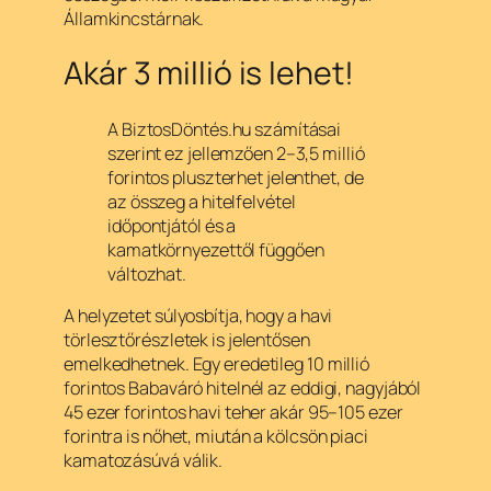
Államkincstárnak.
Akár 3 millió is lehet!
A BiztosDöntés.hu számításai
szerint ez jellemzően 2–3,5 millió
forintos pluszterhet jelenthet, de
az összeg a hitelfelvétel
időpontjától és a
kamatkörnyezettől függően
változhat.
A helyzetet súlyosbítja, hogy a havi
törlesztőrészletek is jelentősen
emelkedhetnek. Egy eredetileg 10 millió
forintos Babaváró hitelnél az eddigi, nagyjából
45 ezer forintos havi teher akár 95–105 ezer
forintra is nőhet, miután a kölcsön piaci
kamatozásúvá válik.