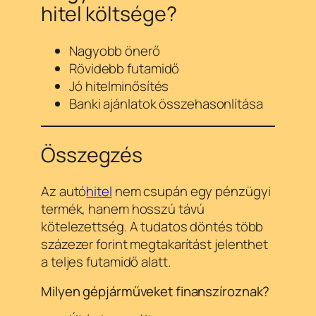
hitel költsége?
Nagyobb önerő
Rövidebb futamidő
Jó hitelminősítés
Banki ajánlatok összehasonlítása
Összegzés
Az autó
hitel
nem csupán egy pénzügyi
termék, hanem hosszú távú
kötelezettség. A tudatos döntés több
százezer forint megtakarítást jelenthet
a teljes futamidő alatt.
Milyen gépjárműveket finanszíroznak?