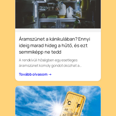
Áramszünet a kánikulában? Ennyi
ideig marad hideg a hűtő, és ezt
semmiképp ne tedd
A rendkívüli hőségben egy esetleges
áramszünet komoly gondot okozhat a…
Tovább olvasom →