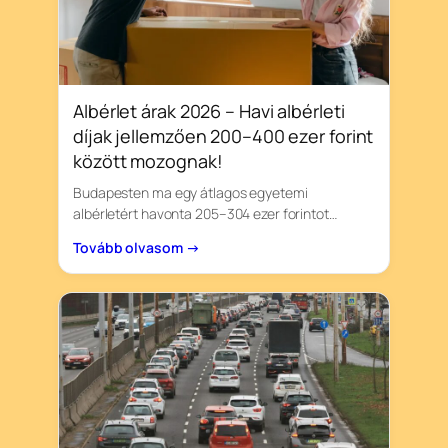
Albérlet árak 2026 – Havi albérleti
díjak jellemzően 200–400 ezer forint
között mozognak!
Budapesten ma egy átlagos egyetemi
albérletért havonta 205–304 ezer forintot…
Tovább olvasom →