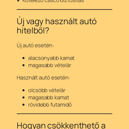
✔ Kötelező casco biztosítás
Új vagy használt autó
hitelből?
Új autó esetén:
alacsonyabb kamat
magasabb vételár
Használt autó esetén:
olcsóbb vételár
magasabb kamat
rövidebb futamidő
Hogyan csökkenthető a