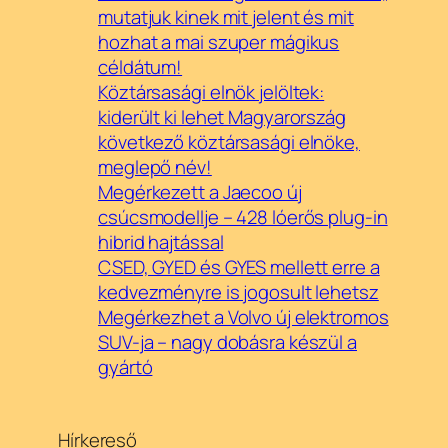
mutatjuk kinek mit jelent és mit
hozhat a mai szuper mágikus
céldátum!
Köztársasági elnök jelöltek:
kiderült ki lehet Magyarország
következő köztársasági elnöke,
meglepő név!
Megérkezett a Jaecoo új
csúcsmodellje – 428 lóerős plug-in
hibrid hajtással
CSED, GYED és GYES mellett erre a
kedvezményre is jogosult lehetsz
Megérkezhet a Volvo új elektromos
SUV-ja – nagy dobásra készül a
gyártó
Hírkereső