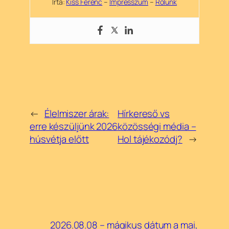
Írta:
Kiss Ferenc
–
Impresszum
–
Rólunk
←
Élelmiszer árak:
Hírkereső vs
erre készüljünk 2026
közösségi média –
húsvétja előtt
Hol tájékozódj?
→
2026.08.08 – mágikus dátum a mai,