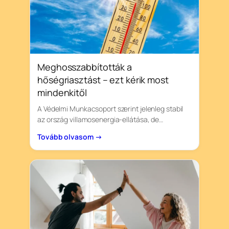
Meghosszabbították a
hőségriasztást – ezt kérik most
mindenkitől
A Védelmi Munkacsoport szerint jelenleg stabil
az ország villamosenergia-ellátása, de…
Tovább olvasom →