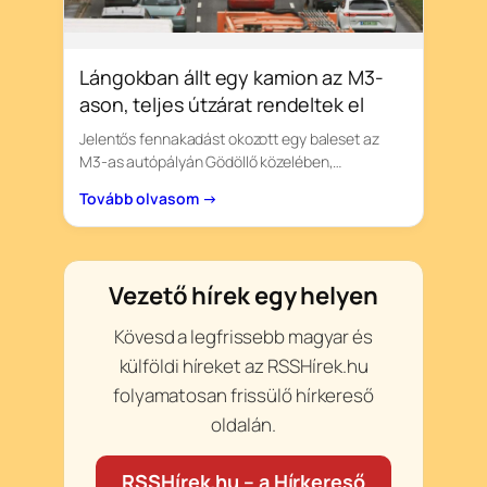
Lángokban állt egy kamion az M3-
ason, teljes útzárat rendeltek el
Jelentős fennakadást okozott egy baleset az
M3-as autópályán Gödöllő közelében,…
Tovább olvasom →
Vezető hírek egy helyen
Kövesd a legfrissebb magyar és
külföldi híreket az RSSHírek.hu
folyamatosan frissülő hírkereső
oldalán.
RSSHírek.hu – a Hírkereső