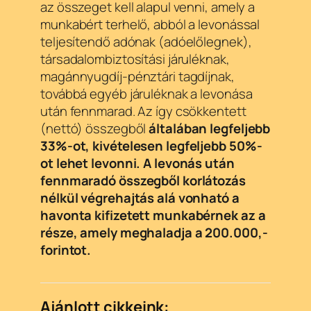
az összeget kell alapul venni, amely a
munkabért terhelő, abból a levonással
teljesítendő adónak (adóelőlegnek),
társadalombiztosítási járuléknak,
magánnyugdíj-pénztári tagdíjnak,
továbbá egyéb járuléknak a levonása
után fennmarad. Az így csökkentett
(nettó) összegből
általában legfeljebb
33%-ot, kivételesen legfeljebb 50%-
ot lehet levonni. A levonás után
fennmaradó összegből korlátozás
nélkül végrehajtás alá vonható a
havonta kifizetett munkabérnek az a
része, amely meghaladja a 200.000,-
forintot.
Ajánlott cikkeink: