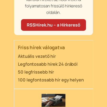
folyamatosan frissülő hírkereső
oldalán.
RSSHírek.hu – a Hírkereső
Friss hírek válogatva
Aktuális vezető hír
Legfontosabb hírek 24 órából
50 legfrissebb hír
100 legfontosabb hír egy helyen