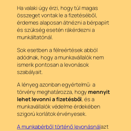
Ha valaki úgy érzi, hogy túl magas
összeget vontak le a fizetéséből,
érdemes alaposan átnézni a bérpapírt
és szükség esetén rákérdezni a
munkáltatónál.
Sok esetben a félreértések abból
adódnak, hogy a munkavállalók nem
ismerik pontosan a levonások
szabályait.
A lényeg azonban egyértelmű: a
törvény meghatározza, hogy
mennyit
lehet levonni a fizetésből
, és a
munkavállalók védelme érdekében
szigorú korlátok érvényesek.
A munkabérből történő levonásnál
azt