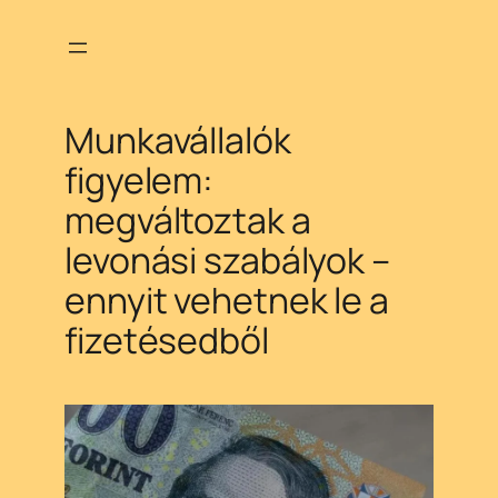
Ugrás
a
tartalomhoz
Munkavállalók
figyelem:
megváltoztak a
levonási szabályok –
ennyit vehetnek le a
fizetésedből