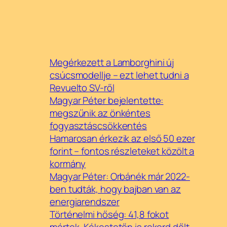
Megérkezett a Lamborghini új
csúcsmodellje – ezt lehet tudni a
Revuelto SV-ről
Magyar Péter bejelentette:
megszűnik az önkéntes
fogyasztáscsökkentés
Hamarosan érkezik az első 50 ezer
forint – fontos részleteket közölt a
kormány
Magyar Péter: Orbánék már 2022-
ben tudták, hogy bajban van az
energiarendszer
Történelmi hőség: 41,8 fokot
mértek, Kékestetőn is rekord dőlt