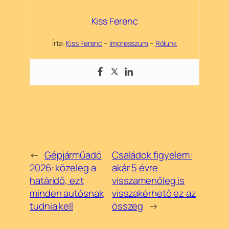
Kiss Ferenc
Írta:
Kiss Ferenc
–
Impresszum
–
Rólunk
←
Gépjárműadó
Családok figyelem:
2026: közeleg a
akár 5 évre
határidő, ezt
visszamenőleg is
minden autósnak
visszakérhető ez az
tudnia kell
összeg
→