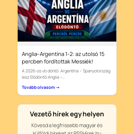
Anglia–Argentína 1-2: az utolsó 15
percben fordítottak Messiék!
A 2026-os vb döntő: Argentína – Spanyolország
lesz Elődöntő:Anglia –…
Tovább olvasom →
Vezető hírek egy helyen
Kövesd a legfrissebb magyar és
külföldi híreket az RSSHírek.hu