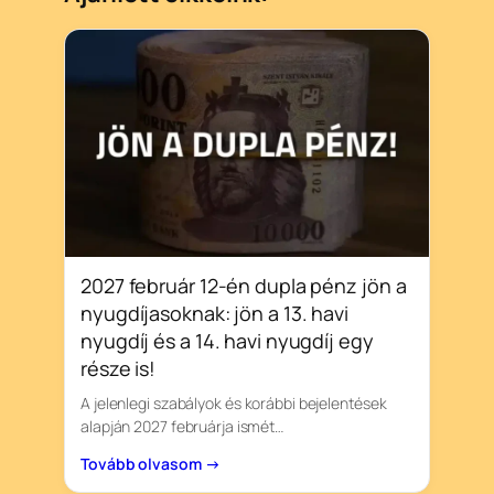
2027 február 12-én dupla pénz jön a
nyugdíjasoknak: jön a 13. havi
nyugdíj és a 14. havi nyugdíj egy
része is!
A jelenlegi szabályok és korábbi bejelentések
alapján 2027 februárja ismét…
Tovább olvasom →