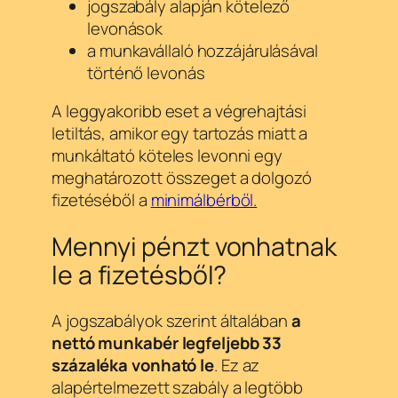
jogszabály alapján kötelező
levonások
a munkavállaló hozzájárulásával
történő levonás
A leggyakoribb eset a végrehajtási
letiltás, amikor egy tartozás miatt a
munkáltató köteles levonni egy
meghatározott összeget a dolgozó
fizetéséből a
minimálbérből.
Mennyi pénzt vonhatnak
le a fizetésből?
A jogszabályok szerint általában
a
nettó munkabér legfeljebb 33
százaléka vonható le
. Ez az
alapértelmezett szabály a legtöbb