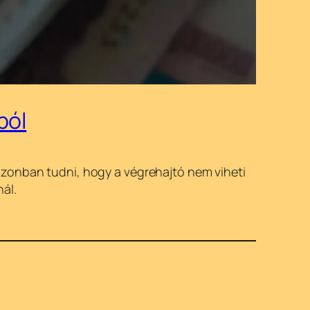
ból
azonban tudni, hogy a végrehajtó nem viheti
ál.