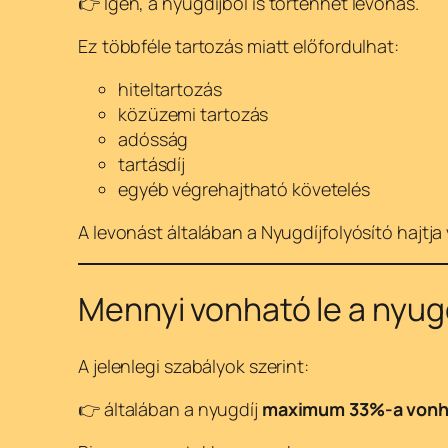
👉 Igen, a nyugdíjból is történhet levonás.
Ez többféle tartozás miatt előfordulhat:
hiteltartozás
közüzemi tartozás
adósság
tartásdíj
egyéb végrehajtható követelés
A levonást általában a Nyugdíjfolyósító hajtja
Mennyi vonható le a nyug
A jelenlegi szabályok szerint:
👉 általában a nyugdíj
maximum 33%-a vonh