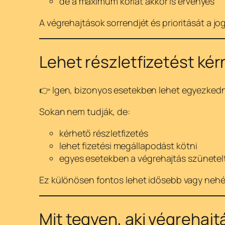
de a maximum korlát akkor is érvényes
A végrehajtások sorrendjét és prioritását a j
Lehet részletfizetést kér
👉 Igen, bizonyos esetekben lehet egyezkedn
Sokan nem tudják, de:
kérhető részletfizetés
lehet fizetési megállapodást kötni
egyes esetekben a végrehajtás szünetel
Ez különösen fontos lehet idősebb vagy nehé
Mit tegyen, aki végrehajt