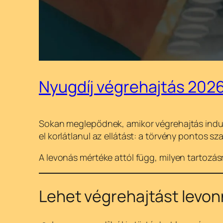
Nyugdíj végrehajtás 2026:
Sokan meglepődnek, amikor végrehajtás indul 
el korlátlanul az ellátást: a törvény pontos s
A levonás mértéke attól függ, milyen tartozás
Lehet végrehajtást levonn