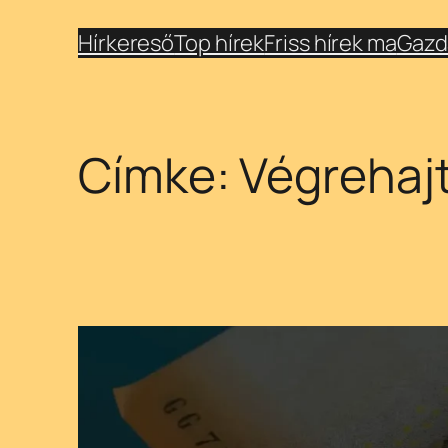
Ugrás
Hírkereső
Top hírek
Friss hírek ma
Gazd
a
tartalomhoz
Címke:
Végrehaj