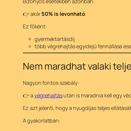
Bizonyos esetekben azonban:
👉 akár
50% is levonható
.
Ez főként:
gyermektartásdíj
több végrehajtás egyidejű fennállása ese
Nem maradhat valaki telj
Nagyon fontos szabály:
👉 a
végrehajtás
után is maradnia kell egy vé
Ez azt jelenti, hogy a nyugdíjas teljes ellátás
A gyakorlatban: