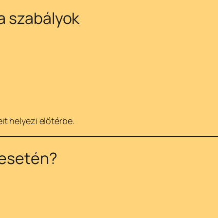
 a szabályok
t helyezi előtérbe.
 esetén?