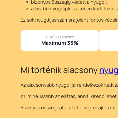
bizonyos összegig védett a nyugdíj
a kisebb nyugdíjak esetében korlátozott
Ez sok nyugdíjas számára jelent fontos védel
Általános levonás
Maximum 33%
Mi történik alacsony
nyug
Az alacsonyabb nyugdíjjal rendelkezők kedve
👉 minél kisebb az ellátás, annál kisebb lehet
Bizonyos összeghatár alatt a végrehajtás már