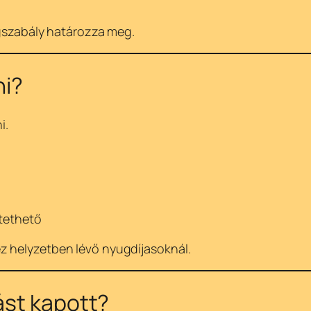
ogszabály határozza meg.
ni?
i.
tethető
z helyzetben lévő nyugdíjasoknál.
ást kapott?