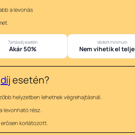
abb a levonás
met.
Tartásdíj esetén
Védett minimum
Akár 50%
Nem vihetik el telj
díj
esetén?
zőbb helyzetben lehetnek végrehajtásnál.
 a levonható rész.
 erősen korlátozott.