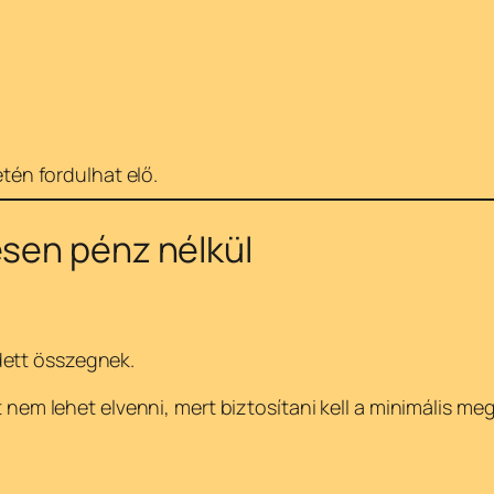
tén fordulhat elő.
esen pénz nélkül
dett összegnek.
át nem lehet elvenni, mert biztosítani kell a minimális me