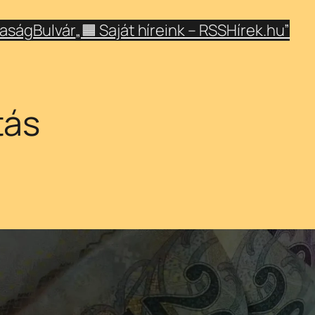
aság
Bulvár
„🟧 Saját híreink – RSSHírek.hu”
tás