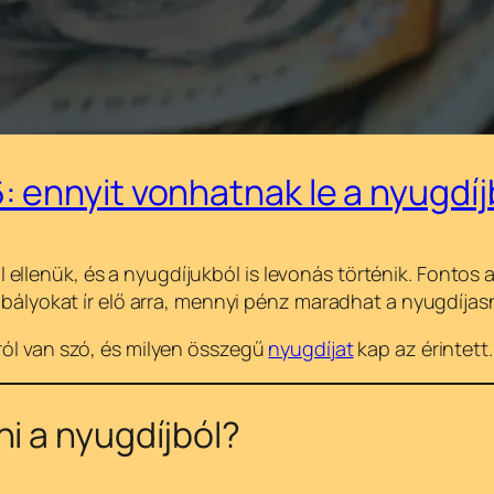
 ennyit vonhatnak le a nyugdíj
ellenük, és a nyugdíjukból is levonás történik. Fontos 
zabályokat ír elő arra, mennyi pénz maradhat a nyugdíjasn
ról van szó, és milyen összegű
nyugdíjat
kap az érintett.
i a nyugdíjból?