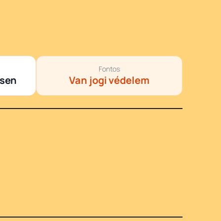
Fontos
esen
Van jogi védelem