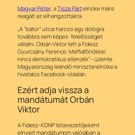
Magyar Péter
, a
Tisza Párt
elnöke máris
reagált az elhangzottakra:
„A “bátor” utcai harcos egy dologra
továbbra sem képes: felelősséget
vállalni. Orbán Viktor lett a Fidesz
Gyurcsány Ference. Maffiafőnökkel
nincs demokratikus ellenzék”
– üzente
Magyarország leendő miniszterelnöke a
hivatalos Facebook-oldalán.
Ezért adja vissza a
mandátumát Orbán
Viktor
A Fidesz-KDNP listavezetőjeként
elnyert mandátumom valójában a