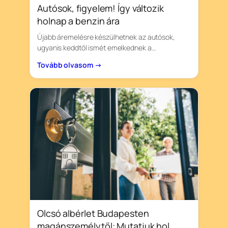
Autósok, figyelem! Így változik
holnap a benzin ára
Újabb áremelésre készülhetnek az autósok,
ugyanis keddtől ismét emelkednek a…
Tovább olvasom →
Olcsó albérlet Budapesten
magánszemélytől: Mutatjuk hol