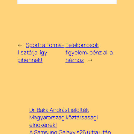
←
Sport: a Forma–
Telekomosok
1 sztárjai így
figyelem: pénz áll a
pihennek!
házhoz
→
Dr. Baka Andrást jelölték
Magyarország köztársasági
elnökének!
A Samsung Galaxy s26 ultra után