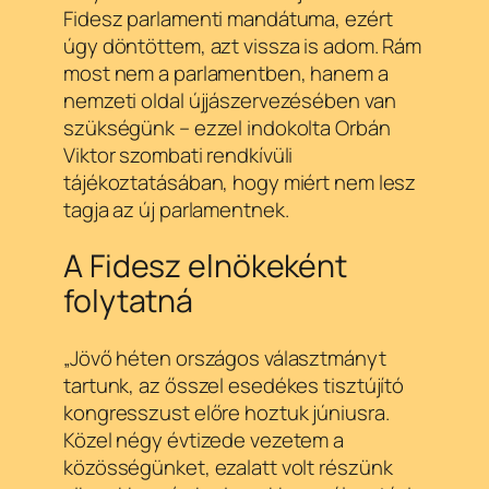
Fidesz parlamenti mandátuma, ezért
úgy döntöttem, azt vissza is adom. Rám
most nem a parlamentben, hanem a
nemzeti oldal újjászervezésében van
szükségünk – ezzel indokolta Orbán
Viktor szombati rendkívüli
tájékoztatásában, hogy miért nem lesz
tagja az új parlamentnek.
A Fidesz elnökeként
folytatná
„Jövő héten országos választmányt
tartunk, az ősszel esedékes tisztújító
kongresszust előre hoztuk júniusra.
Közel négy évtizede vezetem a
közösségünket, ezalatt volt részünk