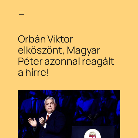
Ugrás
a
tartalomhoz
Orbán Viktor
elköszönt, Magyar
Péter azonnal reagált
a hírre!