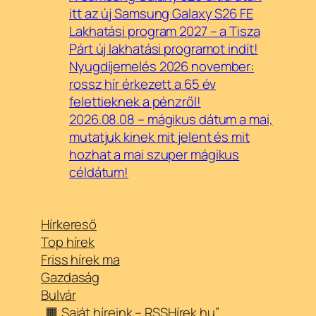
itt az új Samsung Galaxy S26 FE
Lakhatási program 2027 – a Tisza
Párt új lakhatási programot indít!
Nyugdíjemelés 2026 november:
rossz hír érkezett a 65 év
felettieknek a pénzről!
2026.08.08 – mágikus dátum a mai,
mutatjuk kinek mit jelent és mit
hozhat a mai szuper mágikus
céldátum!
Hírkereső
Top hírek
Friss hírek ma
Gazdaság
Bulvár
„🟧 Saját híreink – RSSHírek.hu”