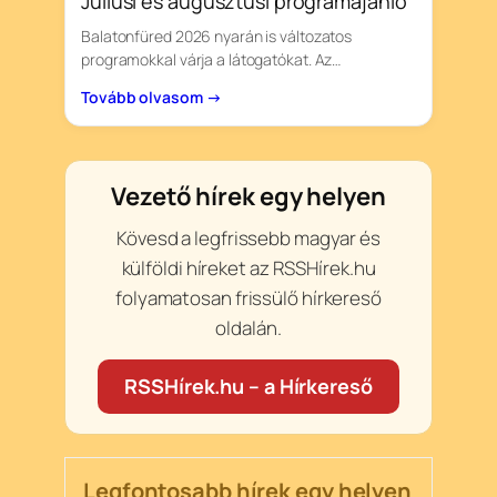
Júliusi és augusztusi programajánló
Balatonfüred 2026 nyarán is változatos
programokkal várja a látogatókat. Az…
Tovább olvasom →
Vezető hírek egy helyen
Kövesd a legfrissebb magyar és
külföldi híreket az RSSHírek.hu
folyamatosan frissülő hírkereső
oldalán.
RSSHírek.hu – a Hírkereső
Legfontosabb hírek egy helyen