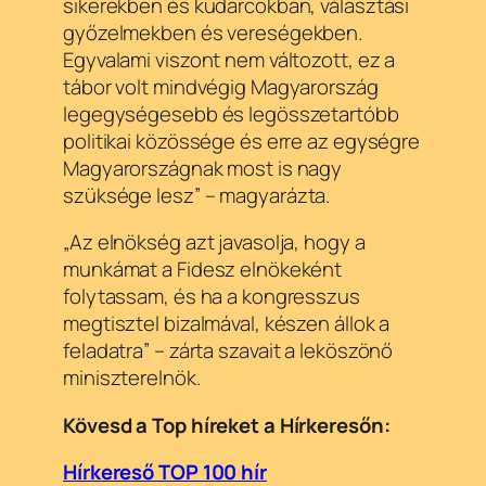
sikerekben és kudarcokban, választási
győzelmekben és vereségekben.
Egyvalami viszont nem változott, ez a
tábor volt mindvégig Magyarország
legegységesebb és legösszetartóbb
politikai közössége és erre az egységre
Magyarországnak most is nagy
szüksége lesz
” – magyarázta.
„Az elnökség azt javasolja, hogy a
munkámat a Fidesz elnökeként
folytassam, és ha a kongresszus
megtisztel bizalmával, készen állok a
feladatra”
– zárta szavait a leköszönő
miniszterelnök.
Kövesd a Top híreket a Hírkeresőn:
Hírkereső TOP 100 hír