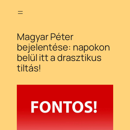
Ugrás
a
tartalomhoz
Magyar Péter
bejelentése: napokon
belül itt a drasztikus
tiltás!