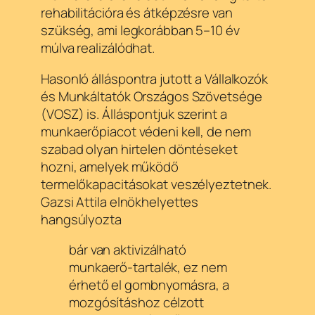
rehabilitációra és átképzésre van
szükség, ami legkorábban 5–10 év
múlva realizálódhat.
Hasonló álláspontra jutott a Vállalkozók
és Munkáltatók Országos Szövetsége
(VOSZ) is. Álláspontjuk szerint a
munkaerőpiacot védeni kell, de nem
szabad olyan hirtelen döntéseket
hozni, amelyek működő
termelőkapacitásokat veszélyeztetnek.
Gazsi Attila elnökhelyettes
hangsúlyozta
bár van aktivizálható
munkaerő-tartalék, ez nem
érhető el gombnyomásra, a
mozgósításhoz célzott