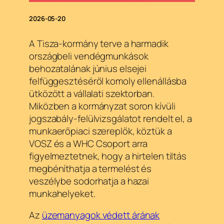
2026-05-20
A Tisza-kormány terve a harmadik
országbeli vendégmunkások
behozatalának június elsejei
felfüggesztéséről komoly ellenállásba
ütközött a vállalati szektorban.
Miközben a kormányzat soron kívüli
jogszabály-felülvizsgálatot rendelt el, a
munkaerőpiaci szereplők, köztük a
VOSZ és a WHC Csoport arra
figyelmeztetnek, hogy a hirtelen tiltás
megbéníthatja a termelést és
veszélybe sodorhatja a hazai
munkahelyeket.
Az
üzemanyagok védett árának