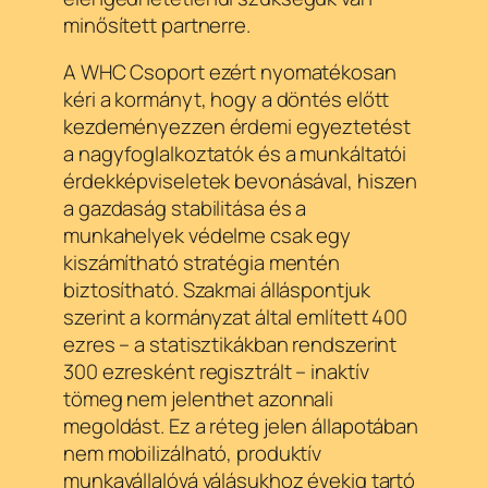
minősített partnerre.
A WHC Csoport ezért nyomatékosan
kéri a kormányt, hogy a döntés előtt
kezdeményezzen érdemi egyeztetést
a nagyfoglalkoztatók és a munkáltatói
érdekképviseletek bevonásával, hiszen
a gazdaság stabilitása és a
munkahelyek védelme csak egy
kiszámítható stratégia mentén
biztosítható. Szakmai álláspontjuk
szerint a kormányzat által említett 400
ezres – a statisztikákban rendszerint
300 ezresként regisztrált – inaktív
tömeg nem jelenthet azonnali
megoldást. Ez a réteg jelen állapotában
nem mobilizálható, produktív
munkavállalóvá válásukhoz évekig tartó