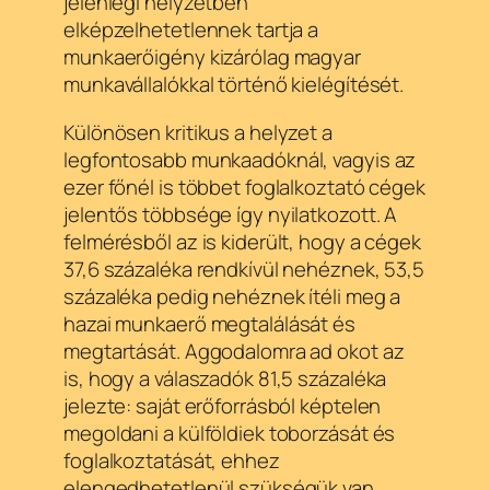
jelenlegi helyzetben
elképzelhetetlennek tartja a
munkaerőigény kizárólag magyar
munkavállalókkal történő kielégítését.
Különösen kritikus a helyzet a
legfontosabb munkaadóknál, vagyis az
ezer főnél is többet foglalkoztató cégek
jelentős többsége így nyilatkozott. A
felmérésből az is kiderült, hogy a cégek
37,6 százaléka rendkívül nehéznek, 53,5
százaléka pedig nehéznek ítéli meg a
hazai munkaerő megtalálását és
megtartását. Aggodalomra ad okot az
is, hogy a válaszadók 81,5 százaléka
jelezte: saját erőforrásból képtelen
megoldani a külföldiek toborzását és
foglalkoztatását, ehhez
elengedhetetlenül szükségük van