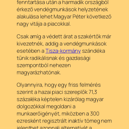
fenntartása után a harmadik országból
érkező vendégmunkások helyzetének
alakulása lehet Magyar Péter következő
nagy vitája a piacokkal.
Csak amíg a védett árat a szakértők már
kivezetnék, addig a vendégmunkások
esetében a
Tisza-kormány
szándéka
tűnik radikálisnak és gazdasági
szempontból nehezen
magyarázhatónak.
Olyannyira, hogy egy friss felmérés
szerint a hazai piaci szereplők 71,3
százaléka képtelen kizárólag magyar
dolgozókkal megoldani a
munkaerőigényét, miközben a 300
ezresként regisztrált inaktív tömeg nem
jelenthet azonnali alternatívát a