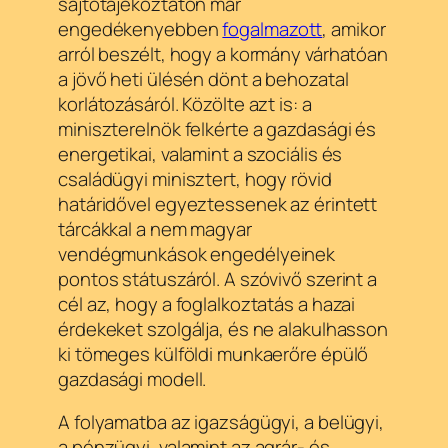
sajtótájékoztatón már
engedékenyebben
fogalmazott
, amikor
arról beszélt, hogy a kormány várhatóan
a jövő heti ülésén dönt a behozatal
korlátozásáról. Közölte azt is: a
miniszterelnök felkérte a gazdasági és
energetikai, valamint a szociális és
családügyi minisztert, hogy rövid
határidővel egyeztessenek az érintett
tárcákkal a nem magyar
vendégmunkások engedélyeinek
pontos státuszáról. A szóvivő szerint a
cél az, hogy a foglalkoztatás a hazai
érdekeket szolgálja, és ne alakulhasson
ki tömeges külföldi munkaerőre épülő
gazdasági modell.
A folyamatba az igazságügyi, a belügyi,
a pénzügyi, valamint az agrár- és