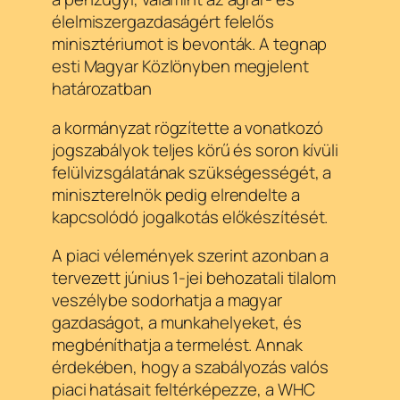
élelmiszergazdaságért felelős
minisztériumot is bevonták. A tegnap
esti Magyar Közlönyben megjelent
határozatban
a kormányzat rögzítette a vonatkozó
jogszabályok teljes körű és soron kívüli
felülvizsgálatának szükségességét, a
miniszterelnök pedig elrendelte a
kapcsolódó jogalkotás előkészítését.
A piaci vélemények szerint azonban a
tervezett június 1-jei behozatali tilalom
veszélybe sodorhatja a magyar
gazdaságot, a munkahelyeket, és
megbéníthatja a termelést. Annak
érdekében, hogy a szabályozás valós
piaci hatásait feltérképezze, a WHC