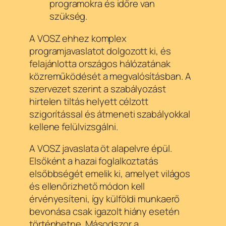
programokra és időre van
szükség.
A VOSZ ehhez komplex
programjavaslatot dolgozott ki, és
felajánlotta országos hálózatának
közreműködését a megvalósításban. A
szervezet szerint a szabályozást
hirtelen tiltás helyett célzott
szigorítással és átmeneti szabályokkal
kellene felülvizsgálni.
A VOSZ javaslata öt alapelvre épül.
Elsőként a hazai foglalkoztatás
elsőbbségét emelik ki, amelyet világos
és ellenőrizhető módon kell
érvényesíteni, így külföldi munkaerő
bevonása csak igazolt hiány esetén
történhetne. Másodszor a