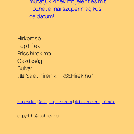
mutatjuk kinek mit jelent és mit
hozhat a mai szuper mágikus
céldátum!
Hírkereső
Top hírek
Friss hírek ma
Gazdaság
Bulvár
„🟧 Saját híreink – RSSHírek.hu”
Kapcsolat
|
Ászf
|
Impresszum
|
Adatvédelem
|
Témák
copyright©rsshirek.hu