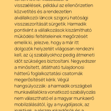
visszaélések, például az ellenőrizetlen
közvetítés és a rendezetlen
alvállalkozói láncok szigorú hatósági
visszaszorítását sürgetik. Harmadik
pontként a vállalkozások kiszámítható
működési feltételeinek megőrzését
emelik ki, jelezve, hogy a már itt
dolgozók helyzetét világosan rendezni
kell, az új szabályokhoz pedig átmeneti
időt szükséges biztosítani. Negyedszer
a minősített, átlátható tulajdonosi
hátterű foglalkoztatási csatornák
megerősítését kérik. Végül
hangsúlyozzák: a harmadik országbeli
munkavállalókra vonatkozó szabályozás
nem választható el a magyar munkaerő
mobilizálásától, így a nyugdíjasok, az
inaktívak, a részmunkaidősök és a