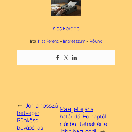
Kiss Ferenc
Írta:
Kiss Ferenc
–
Impresszum
–
Rólunk
←
Jön a hosszú
Ma éjjel lejár a
hétvége:
határidő: Holnaptól
Pünkösdi
már büntetnek érte!
bevásárlás
Jobb ha tudod!
→