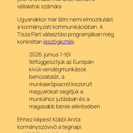
vállalatok számára
Ugyanakkor már látni némi elmozdulást
a kormányzati kommunikációban. A
Tisza Párt választási programjában még
konkrétan
leszögezték
:
2026. június 1-től
felfüggesztjük az Európán
kívüli vendégmunkások
behozatalát, a
munkaerőpiacról kiszorult
magyarokat segítjük a
munkához jutásban és a
magasabb bérek elérésében
Ehhez képest
Köböl Anita
kormányszóvivő a tegnapi