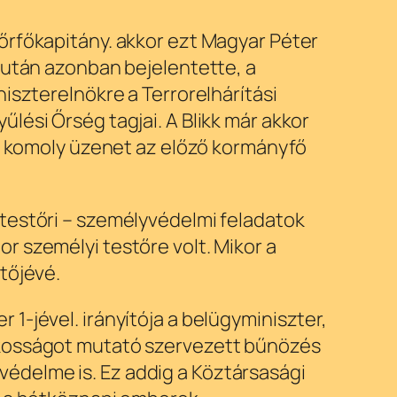
őrfőkapitány. akkor ezt Magyar Péter
 után azonban bejelentette, a
iszterelnökre a Terrorelhárítási
lési Őrség tagjai. A Blikk már akkor
is komoly üzenet az előző kormányfő
 testőri – személyvédelmi feladatok
r személyi testőre volt. Mikor a
etőjévé.
1-jével. irányítója a belügyminiszter,
akosságot mutató szervezett bűnözés
ű védelme is. Ez addig a Köztársasági