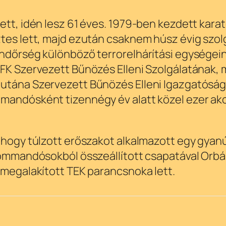
tt, idén lesz 61 éves. 1979-ben kezdett karaté
tes lett, majd ezután csaknem húsz évig szolg
ndőrség különböző terrorelhárítási egységein
RFK Szervezett Bűnözés Elleni Szolgálatának, 
utána Szervezett Bűnözés Elleni Igazgatóság
mandósként tizennégy év alatt közel ezer akci
 hogy túlzott erőszakot alkalmazott egy gyanú
kommandósokból összeállított csapatával Orbán 
 megalakított TEK parancsnoka lett.