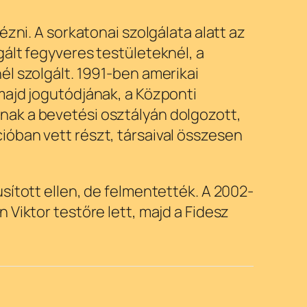
zni. A sorkatonai szolgálata alatt az
ált fegyveres testületeknél, a
él szolgált. 1991-ben amerikai
majd jogutódjának, a Központi
nak a bevetési osztályán dolgozott,
óban vett részt, társaival összesen
sított ellen, de felmentették. A 2002-
Viktor testőre lett, majd a Fidesz