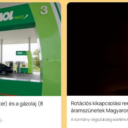
Rotációs kikapcsolási r
er) és a gázolaj (8
áramszünetek Magyaro
A kormány végszükség esetére ki
j…