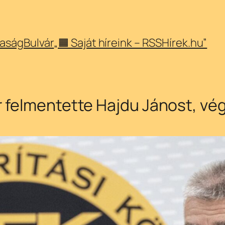
aság
Bulvár
„🟧 Saját híreink – RSSHírek.hu”
 felmentette Hajdu Jánost, vé