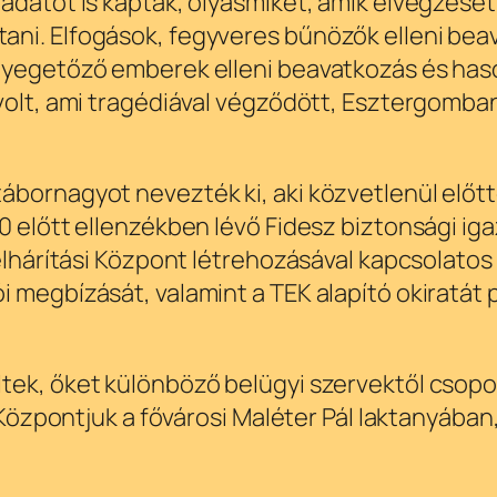
ladatot is kaptak, olyasmiket, amik elvégzés
ni. Elfogások, fegyveres bűnözők elleni bea
enyegetőző emberek elleni beavatkozás és has
 volt, ami tragédiával végződött, Esztergomba
ábornagyot nevezték ki, aki közvetlenül előtt
0 előtt ellenzékben lévő Fidesz biztonsági ig
relhárítási Központ létrehozásával kapcsolatos
 megbízását, valamint a TEK alapító okiratát p
tek, őket különböző belügyi szervektől csopor
. Központjuk a fővárosi Maléter Pál laktanyába