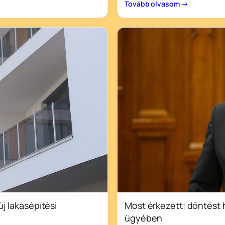
Tovább olvasom →
Most érkezett: döntést
új lakásépítési
ügyében