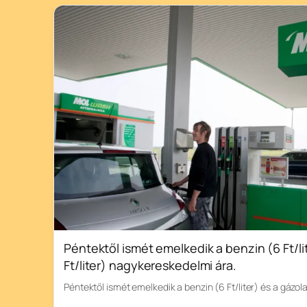
Péntektől ismét emelkedik a benzin (6 Ft/lit
Ft/liter) nagykereskedelmi ára.
Péntektől ismét emelkedik a benzin (6 Ft/liter) és a gázola