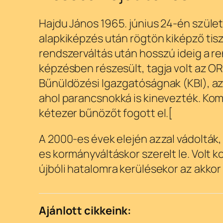
Hajdu János 1965. június 24-én születe
alapkiképzés után rögtön kiképző tisz
rendszerváltás után hosszú ideig a re
képzésben részesült, tagja volt az O
Bűnüldözési Igazgatóságnak (KBI), az
ahol parancsnokká is kinevezték. Kom
kétezer bűnözőt fogott el.[
A 2000-es évek elején azzal vádolták,
es kormányváltáskor szerelt le. Volt 
újbóli hatalomra kerülésekor az akkor
Ajánlott cikkeink: