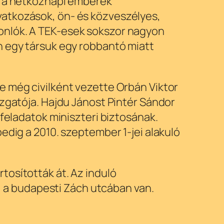
ét a hétköznapi emberek
vatkozások, ön- és közveszélyes,
onlók. A TEK-esek sokszor nagyon
n egy társuk egy robbantó miatt
e még civilként vezette Orbán Viktor
azgatója. Hajdu Jánost Pintér Sándor
 feladatok miniszteri biztosának.
edig a 2010. szeptember 1-jei alakuló
tosították át. Az induló
n, a budapesti Zách utcában van.