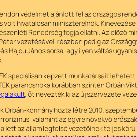
endőri védelmet ajánlott fel az országos rend
s volt hivatalosan miniszterelnök. Kinevezése
szenléti Rendőrség fogja ellátni. Az előző min
Péter vezetésével, részben pedig az Országgyű
 és Hajdu János sorsa, egy ilyen váltás ugyan
k.
EK speciálisan képzett munkatársait lehetett
TEK parancsnoka korábban szintén Orbán Vikto
galakult
, őt nevezték ki az új szervezete vez
k Orbán-kormány hozta létre 2010. szeptember 
terrorizmus, valamint az egyre növekvő erősz
ta lett az állam legfelső vezetőinek teljes kör