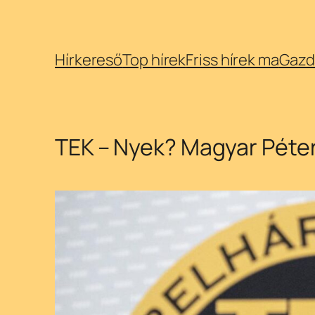
Ugrás
Hírkereső
Top hírek
Friss hírek ma
Gazd
a
tartalomhoz
TEK – Nyek? Magyar Péter