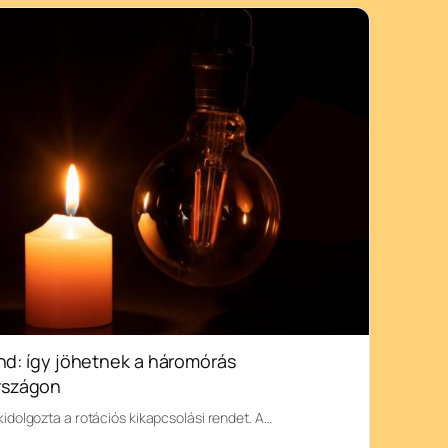
end: így jöhetnek a háromórás
rszágon
dolgozta a rotációs kikapcsolási rendet. A…