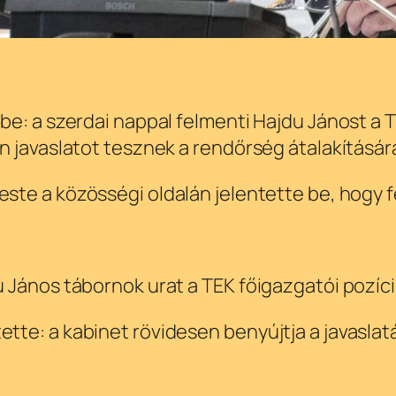
e: a szerdai nappal felmenti Hajdu Jánost a T
 javaslatot tesznek a rendőrség átalakításár
ste a közösségi oldalán jelentette be, hogy f
 János tábornok urat a TEK főigazgatói pozíci
e: a kabinet rövidesen benyújtja a javaslatá