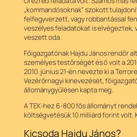
Őrezred feladata volt. Számos más fe
„kommandósoknak” szokott tulajdoníta
felfegyverzett, vagy robbantással f
veszélyes feladatokat is elvégeztek,
veszett oda.
Főigazgatónak Hajdu János rendőr alt
személyes testőrségét és ő volt a 201
2010. június 21-én nevezte ki a Terro
Vezérőrnagyi kinevezését, főigazgatói
állománygyűlésen kapta meg.
A TEK-hez 6-800 fős állományt rendel
költségvetésük 10 milliárd forint volt
Kicsoda Hajdu János?