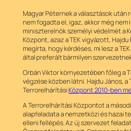
Magyar Péternek a választások után r
nem fogadta el, igaz, akkor még nem i
miniszterelnök személyi védelmét a Ké
Központ, azaz a TEK vigyázott, Hajdu 
megírta, hogy kérdéses, mi lesz a TEK
által preferált bármilyen szervezetne
Orbán Viktor környezetében főleg a T
végzése közben látni. Hajdu János, a 
Terrorelhárítási
Központ 2010-ben me
A Terrorelhárítási Központot a másodi
alapfeladata a nemzetközi és hazai 
elleni fellépés. Az új szervezet felada