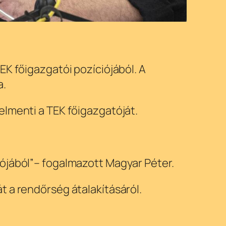
EK főigazgatói pozíciójából. A
a.
elmenti a TEK főigazgatóját.
ójából”
– fogalmazott Magyar Péter.
t a rendőrség átalakításáról.