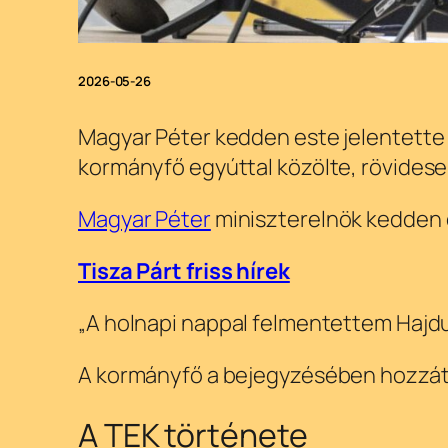
2026-05-26
Magyar Péter kedden este jelentette b
kormányfő egyúttal közölte, rövidesen
Magyar Péter
miniszterelnök kedden e
Tisza Párt friss hírek
„A holnapi nappal felmentettem Hajdu
A kormányfő a bejegyzésében hozzátett
A TEK története