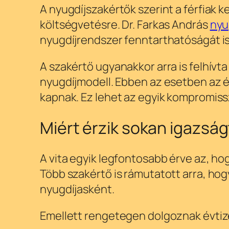
A nyugdíjszakértők szerint a férfiak
költségvetésre. Dr. Farkas András
nyu
nyugdíjrendszer fenntarthatóságát i
A szakértő ugyanakkor arra is felhív
nyugdíjmodell. Ebben az esetben az é
kapnak. Ez lehet az egyik kompromis
Miért érzik sokan igazság
A vita egyik legfontosabb érve az, ho
Több szakértő is rámutatott arra, hogy
nyugdíjasként.
Emellett rengetegen dolgoznak évtiz