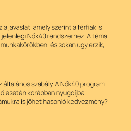
 javaslat, amely szerint a férfiak is
 jelenlegi Nők40 rendszerhez. A téma
ő munkakörökben, és sokan úgy érzik,
z általános szabály. A Nők40 program
idő esetén korábban nyugdíjba
számukra is jöhet hasonló kedvezmény?