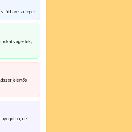
i vitákban szerepel.
 munkát végeztek,
ndszer jelentős
 nyugdíjba, de