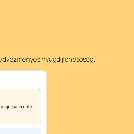
 kedvezményes nyugdíjlehetőség.
nyugdíjba vonulási