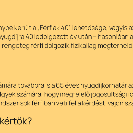
e került a „Férfiak 40” lehetősége, vagyis az a
ugdíjra 40 ledolgozott év után – hasonlóan a
 rengeteg férfi dolgozik fizikailag megterhel
ámára továbbra is a 65 éves nyugdíjkorhatár a
lgyek számára, hogy megfelelő jogosultsági 
dszer sok férfiban veti fel a kérdést: vajon 
kértők?