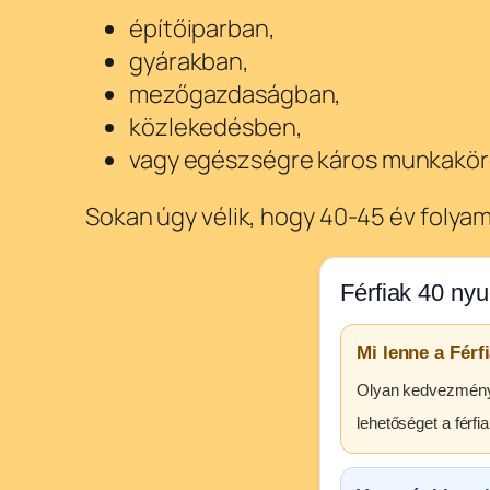
építőiparban,
gyárakban,
mezőgazdaságban,
közlekedésben,
vagy egészségre káros munkakö
Sokan úgy vélik, hogy 40-45 év foly
Férfiak 40 nyu
Mi lenne a Férf
Olyan kedvezményes
lehetőséget a férfi