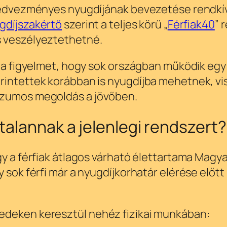
 kedvezményes nyugdíjának bevezetése rendkív
gdíjszakértő
szerint a teljes körű „
Férfiak40
” 
s veszélyeztethetné.
ta a figyelmet, hogy sok országban működik e
rintettek korábban is nyugdíjba mehetnek, vis
szumos megoldás a jövőben.
talannak a jelenlegi rendszert?
gy a férfiak átlagos várható élettartama Mag
 sok férfi már a nyugdíjkorhatár elérése előtt 
edeken keresztül nehéz fizikai munkában: