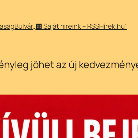
aság
Bulvár
„🟧 Saját híreink – RSSHírek.hu”
tényleg jöhet az új kedvezmény