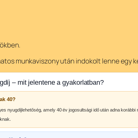
rökben.
amatos munkaviszony után indokolt lenne egy
gdíj – mit jelentene a gyakorlatban?
iak 40?
 nyugdíjlehetőség, amely 40 év jogosultsági idő után adna korábbi 
aknak.