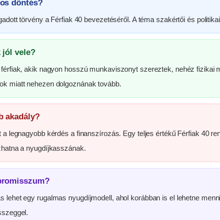
los döntés?
gadott törvény a Férfiak 40 bevezetéséről. A téma szakértői és politika
 jól vele?
férfiak, akik nagyon hosszú munkaviszonyt szereztek, nehéz fizikai
ok miatt nehezen dolgoznának tovább.
b akadály?
t a legnagyobb kérdés a finanszírozás. Egy teljes értékű Férfiak 40 re
zhatna a nyugdíjkasszának.
mpromisszum?
 lehet egy rugalmas nyugdíjmodell, ahol korábban is el lehetne menni
sszeggel.