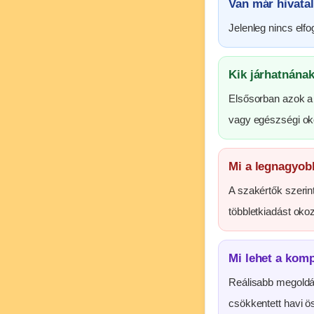
Van már hivata
Jelenleg nincs elfo
Kik járhatnának
Elsősorban azok a 
vagy egészségi ok
Mi a legnagyob
A szakértők szerin
többletkiadást oko
Mi lehet a ko
Reálisabb megoldás
csökkentett havi ö