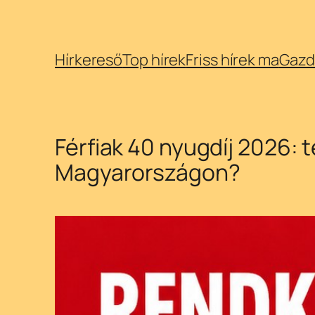
Ugrás
Hírkereső
Top hírek
Friss hírek ma
Gazd
a
tartalomhoz
Férfiak 40 nyugdíj 2026: 
Magyarországon?