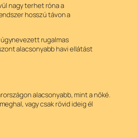
ül nagy terhet róna a
rendszer hosszú távon a
gy úgynevezett rugalmas
zont alacsonyabb havi ellátást
yarországon alacsonyabb, mint a nőké.
meghal, vagy csak rövid ideig él